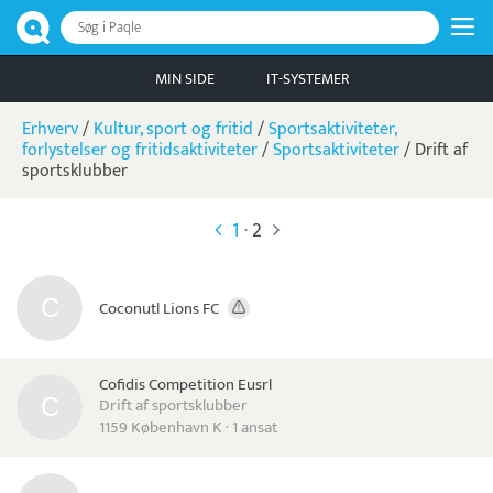
Søg i Paqle
MIN SIDE
IT-SYSTEMER
Erhverv
/
Kultur, sport og fritid
/
Sportsaktiviteter,
forlystelser og fritidsaktiviteter
/
Sportsaktiviteter
/
Drift af
sportsklubber
1
·
2
Coconutl Lions FC
Cofidis Competition Eusrl
Drift af sportsklubber
1159 København K · 1 ansat