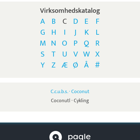
Virksomhedskatalog
A
B
C
D
E
F
G
H
I
J
K
L
M
N
O
P
Q
R
S
T
U
V
W
X
Y
Z
Æ
Ø
Å
#
C.c.u.b.s. · Coconut
Coconutl · Cykling