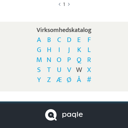
1
Virksomhedskatalog
A
B
C
D
E
F
G
H
I
J
K
L
M
N
O
P
Q
R
S
T
U
V
W
X
Y
Z
Æ
Ø
Å
#