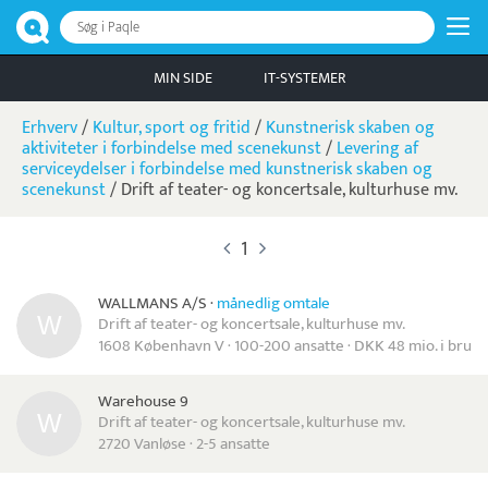
Søg i Paqle
MIN SIDE
IT-SYSTEMER
Erhverv
/
Kultur, sport og fritid
/
Kunstnerisk skaben og
aktiviteter i forbindelse med scenekunst
/
Levering af
serviceydelser i forbindelse med kunstnerisk skaben og
scenekunst
/
Drift af teater- og koncertsale, kulturhuse mv.
1
WALLMANS A/S
·
månedlig omtale
Drift af teater- og koncertsale, kulturhuse mv.
1608 København V · 100-200 ansatte · DKK 48 mio. i brutt
Warehouse 9
Drift af teater- og koncertsale, kulturhuse mv.
2720 Vanløse · 2-5 ansatte