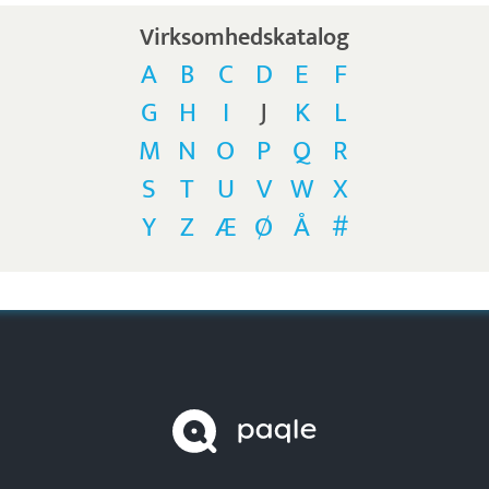
Virksomhedskatalog
A
B
C
D
E
F
G
H
I
J
K
L
M
N
O
P
Q
R
S
T
U
V
W
X
Y
Z
Æ
Ø
Å
#