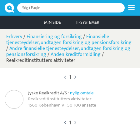
Søg i Paqle
MIN SIDE
IT-SYSTEMER
Erhverv
/
Finansiering og forsikring
/
Finansielle
tjenesteydelser, undtagen forsikring og pensionsforsikring
/
Andre finansielle tjenesteydelser, undtagen forsikring og
pensionsforsikring
/
Anden kreditformidling
/
Realkreditinstitutters aktiviteter
1
Jyske Realkredit A/S
·
nylig omtale
Realkreditinstitutters aktiviteter
1560 København V · 50-100 ansatte
1