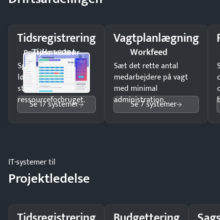
Tidsregistrering
Vagtplanlægning
Tidsmester
Workfeed
Pristjek: 1.200 kr
Spar tid på
Sæt det rette antal
lønberegning og få
medarbejdere på vagt
styr på
med minimal
ressourceforbruget.
administration.
Se 17 systemer
Se 7 systemer
IT-systemer til
Projektledelse
Tidsregistrering
Budgettering
Sags