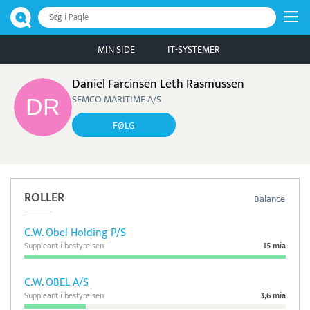
Søg i Paqle
MIN SIDE
IT-SYSTEMER
Daniel Farcinsen Leth Rasmussen
SEMCO MARITIME A/S
FØLG
ROLLER
Balance
C.W. Obel Holding P/S
Suppleant i bestyrelsen
15 mia
C.W. OBEL A/S
Suppleant i bestyrelsen
3,6 mia