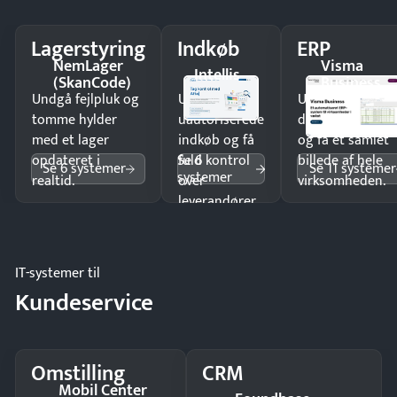
Lagerstyring
Indkøb
ERP
NemLager
Visma
Intellis
(SkanCode)
Business
Undgå fejlpluk og
Undgå
Undgå
tomme hylder
uautoriserede
dobbeltindtastn
med et lager
indkøb og få
og få ét samlet
Se 6
opdateret i
fuld kontrol
billede af hele
Se 6 systemer
Se 11 systemer
systemer
realtid.
over
virksomheden.
leverandører
og forbrug.
IT-systemer til
Kundeservice
Omstilling
CRM
Mobil Center