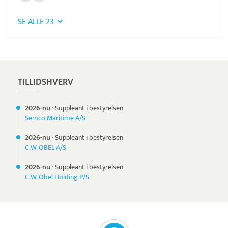
SE ALLE 23
Læs mere om systemet
Nets
Betaling
TILLIDSHVERV
2026-nu
·
Suppleant i bestyrelsen
Semco Maritime A/S
2026-nu
·
Suppleant i bestyrelsen
C.W. OBEL A/S
2026-nu
·
Suppleant i bestyrelsen
C.W. Obel Holding P/S