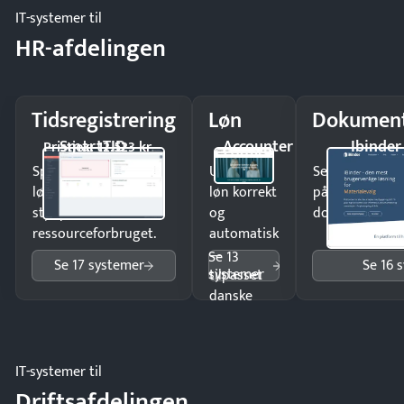
IT-systemer til
HR-afdelingen
Tidsregistrering
Løn
Dokument
SmartTID
Accounter
Ibinder
Pristjek: 12.523 kr
Spar tid på
Udbetal
Send kontrakter
lønberegning og få
løn korrekt
på minutter o
styr på
og
dokumenter.
ressourceforbruget.
automatisk
—
Se 13
Se 17 systemer
Se 16 
systemer
tilpasset
danske
regler.
IT-systemer til
Driftsafdelingen