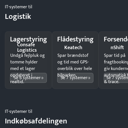
IT-systemer til
Logistik
Lagerstyring
Flådestyring
Forsend
Consafe
Keatech
nShift
Logistics
Undgå fejlpluk og
Spar brændstof
Spar tid på
tomme hylder
og tid med GPS-
fragtbookin
med et lager
overblik over hele
giv kundern
opdateret i
bilparken.
automatisk 
Se 6 systemer
Se 7 systemer
Se 7 syste
realtid.
& trace.
IT-systemer til
Indkøbsafdelingen