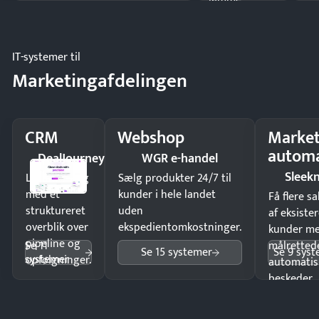
driften.
IT-systemer til
Marketingafdelingen
CRM
Webshop
Market
automa
DealJourney
WGR e-handel
Sleek
Luk flere salg
Sælg produkter 24/7 til
med et
kunder i hele landet
Få flere s
struktureret
uden
af eksiste
overblik over
ekspedientomkostninger.
kunder m
pipeline og
Se 11
målrettede
Se 15 systemer
Se 9 sys
systemer
opfølgninger.
automatis
beskeder.