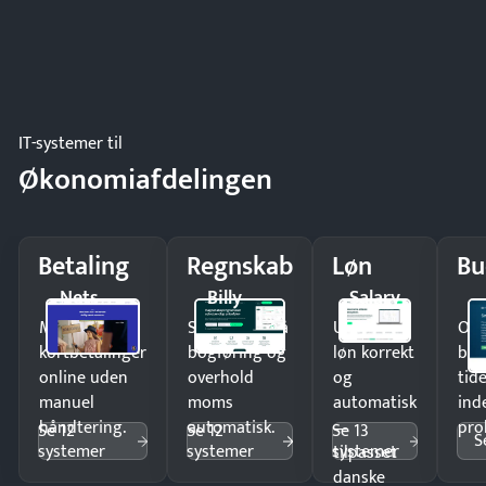
IT-systemer til
Økonomiafdelingen
Betaling
Regnskab
Løn
Bu
Nets
Billy
Salary
Modtag
Spar timer på
Udbetal
Op
kortbetalinger
bogføring og
løn korrekt
bud
online uden
overhold
og
tide
manuel
moms
automatisk
ind
håndtering.
automatisk.
—
pro
Se 12
Se 12
Se 13
S
systemer
systemer
systemer
tilpasset
danske