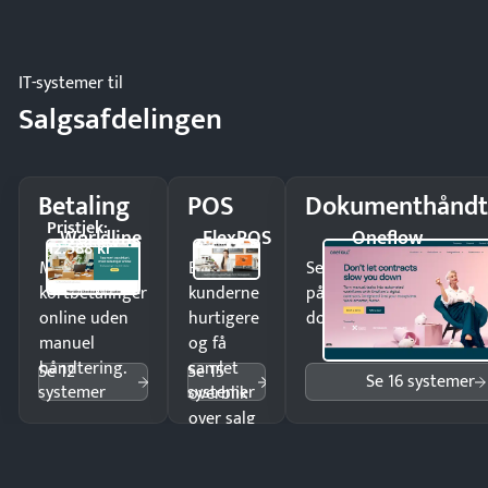
regler.
IT-systemer til
Salgsafdelingen
Betaling
POS
Dokumenthåndt
Pristjek:
Worldline
FlexPOS
Oneflow
12.588 kr
Modtag
Ekspedér
Send kontrakter til unde
kortbetalinger
kunderne
på minutter og mist ing
online uden
hurtigere
dokumenter.
manuel
og få
håndtering.
samlet
Se 12
Se 15
Se 16 systemer
systemer
systemer
overblik
over salg
og lager.