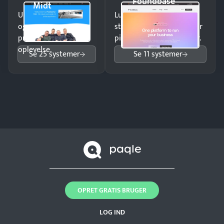
Foundbase
Midt
Undgå tabte opkald
Luk flere salg med et
og giv kunderne en
struktureret overblik over
professionel
pipeline og opfølgninger.
oplevelse.
Se 25 systemer
Se 11 systemer
OPRET GRATIS BRUGER
LOG IND