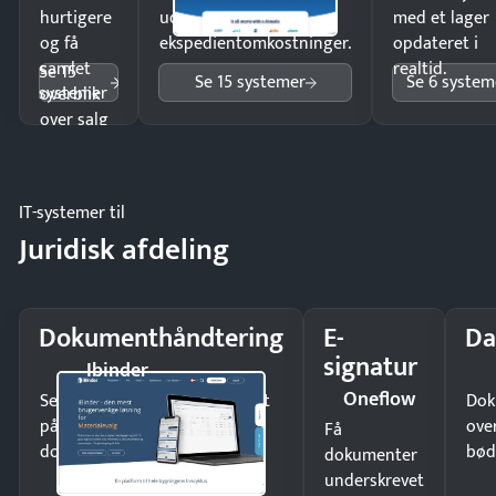
hurtigere
uden
med et lager
og få
ekspedientomkostninger.
opdateret i
samlet
realtid.
Se 15
Se 15 systemer
Se 6 system
systemer
overblik
over salg
og lager.
IT-systemer til
Juridisk afdeling
Dokumenthåndtering
E-
Da
signatur
Ibinder
Oneflow
Send kontrakter til underskrift
Dok
på minutter og mist ingen
ove
Få
dokumenter.
bød
dokumenter
underskrevet