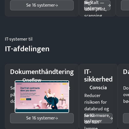
Se 5
digitalt —
Se 16 systemer
systemer
uden print,
scanning
eller fysisk
møde.
IT-systemer til
IT-afdelingen
Dokumenthåndtering
IT-
D
sikkerhed
Oneflow
Conscia
Send kontrakter til underskrift
Do
på minutter og mist ingen
ov
Reducer
dokumenter.
bø
risikoen for
databrud og
Se 10
ransomware,
Se 16 systemer
systemer
der kan
lamme