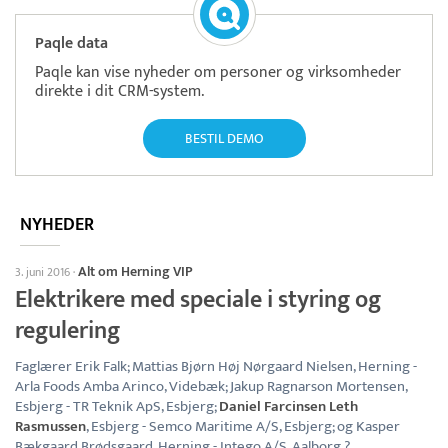
Paqle data
Paqle kan vise nyheder om personer og virksomheder
direkte i dit CRM-system.
BESTIL DEMO
NYHEDER
Alt om Herning VIP
3. juni 2016
·
Elektrikere med speciale i styring og
regulering
Faglærer Erik Falk; Mattias Bjørn Høj Nørgaard Nielsen, Herning -
Arla Foods Amba Arinco, Videbæk; Jakup Ragnarson Mortensen,
Esbjerg - TR Teknik ApS, Esbjerg;
Daniel Farcinsen Leth
Rasmussen
, Esbjerg - Semco Maritime A/S, Esbjerg; og Kasper
Bækgaard Brødsgaard, Herning - Intego A/S, Aalborg.?