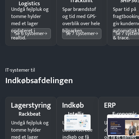
Trackunit
SHIP36
Logistics
Undgå fejlpluk og
Spar brændstof
Spar tid på
tomme hylder
og tid med GPS-
fragtbookin
med et lager
overblik over hele
giv kundern
opdateret i
bilparken.
automatisk 
Se 6 systemer
Se 7 systemer
Se 7 syste
realtid.
& trace.
IT-systemer til
Indkøbsafdelingen
Lagerstyring
Indkøb
ERP
Rackbeat
Intellis
E-conomic
Undgå fejlpluk og
Undgå
Undgå
tomme hylder
uautoriserede
dobbeltindtastn
med et lager
indkøb og få
og få ét samlet