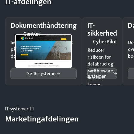
IT-afdelingen
Dokumenthåndtering
IT-
D
sikkerhed
Centuri
CyberPilot
Send kontrakter til underskrift
Do
på minutter og mist ingen
ov
Reducer
dokumenter.
bø
risikoen for
databrud og
Se 10
ransomware,
Se 16 systemer
systemer
der kan
lamme
driften.
IT-systemer til
Marketingafdelingen