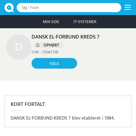
Søg i Paqle
MIN SIDE
IT-SYSTEMER
DANSK EL-FORBUND KREDS 7
OPHØRT
CVR · 75067518
FØLG
Pristjek:
8.460 kr
Se priseksempel
Scanpay
Betaling
KORT FORTALT
DANSK EL-FORBUND KREDS 7 blev etableret i 1984.