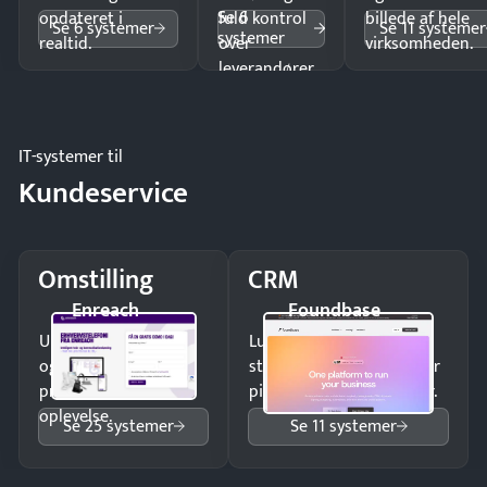
Se 6
opdateret i
fuld kontrol
billede af hele
Se 6 systemer
Se 11 systemer
systemer
realtid.
over
virksomheden.
leverandører
og forbrug.
IT-systemer til
Kundeservice
Omstilling
CRM
Enreach
Foundbase
Undgå tabte opkald
Luk flere salg med et
og giv kunderne en
struktureret overblik over
professionel
pipeline og opfølgninger.
oplevelse.
Se 25 systemer
Se 11 systemer