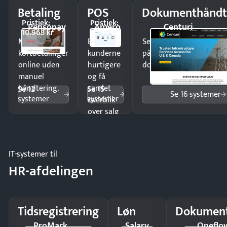
Betaling
POS
Dokumenthåndt
Pristjek:
Pristjek:
Pensopay
Amero
Centuri
10.968 kr
4.788 kr
Modtag
Ekspedér
Send kontrakter til unde
kortbetalinger
kunderne
på minutter og mist ing
online uden
hurtigere
dokumenter.
manuel
og få
håndtering.
samlet
Se 12
Se 15
Se 16 systemer
systemer
systemer
overblik
over salg
og lager.
IT-systemer til
HR-afdelingen
Tidsregistrering
Løn
Dokument
ProMark
Salary
Oneflo