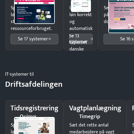
Spar tid på
Udbetal
Send kontrakter
lønberegning og få
løn korrekt
på minutter o
styr på
og
dokumenter.
ressourceforbruget.
automatisk
—
Se 13
Se 17 systemer
Se 16 
systemer
tilpasset
danske
regler.
IT-systemer til
Driftsafdelingen
Tidsregistrering
Vagtplanlægning
Quinyx
Timegrip
Spar tid på
Sæt det rette antal
lønberegning og få
medarbejdere på vagt