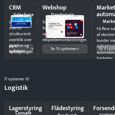
CRM
Webshop
Market
automa
Salesforce
Dandomain
Marke
Luk flere salg
Sælg produkter 24/7 til
med et
kunder i hele landet
Få flere s
struktureret
uden
af eksiste
overblik over
ekspedientomkostninger.
kunder m
pipeline og
Se 11
målrettede
Se 15 systemer
Se 9 sys
systemer
opfølgninger.
automatis
beskeder.
IT-systemer til
Logistik
Lagerstyring
Flådestyring
Forsend
Consafe