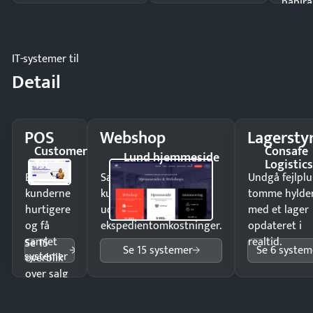
papira
IT-systemer til
Detail
POS
Webshop
Lagersty
Customer
Consafe
Lund hjemmeside
1st
Logistic
Ekspedér
Sælg produkter 24/7 til
Undgå fejlplu
kunderne
kunder i hele landet
tomme hylde
hurtigere
uden
med et lager
og få
ekspedientomkostninger.
opdateret i
samlet
realtid.
Se 15
Se 15 systemer
Se 6 system
systemer
overblik
over salg
og lager.