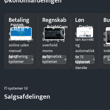
Økonomiafdelingen
Betaling
Regnskab
Løn
Bu
Pristjek:
Scanpay
BrightCom
Danløn
8.460 kr
Modtag
Spar timer på
Udbetal
Op
kortbetalinger
bogføring og
løn korrekt
bud
online uden
overhold
og
tide
manuel
moms
automatisk
ind
håndtering.
automatisk.
—
pro
Se 12
Se 12
Se 13
S
systemer
systemer
systemer
tilpasset
danske
regler.
IT-systemer til
Salgsafdelingen