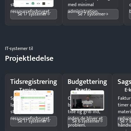
styr på
med minimal
ressourceforbruget.
administration.
Se 17 systemer
Se 7 systemer
IT-systemer til
Projektledelse
Tidsregistrering
Budgettering
Sags
Tamigo
Exacto
E-
Spar tid på
Opdag
Faktur
lønberegning og få
budgetafvigelser i
timer 
styr på
tide og grib ind,
materi
ressourceforbruget.
inden de bliver et
reduc
Se 17 systemer
Se 6 systemer
Se 7 
problem.
håndv