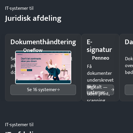
IT-systemer til
Juridisk afdeling
Dokumenthåndtering
E-
Da
signatur
Oneflow
Penneo
Send kontrakter til underskrift
Dok
på minutter og mist ingen
ove
Få
dokumenter.
bød
dokumenter
underskrevet
Se 5
digitalt —
Se 16 systemer
systemer
uden print,
scanning
eller fysisk
møde.
IT-systemer til