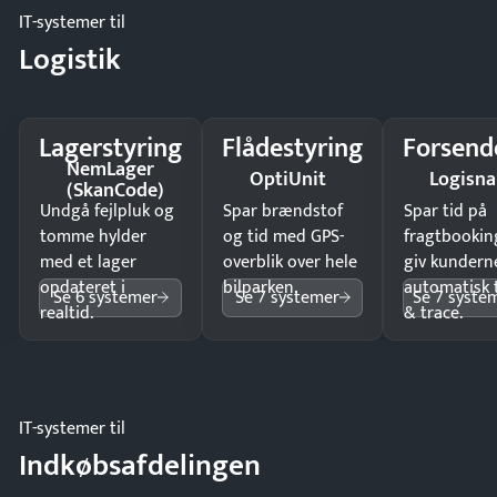
IT-systemer til
Logistik
Lagerstyring
Flådestyring
Forsend
NemLager
OptiUnit
Logisn
(SkanCode)
Undgå fejlpluk og
Spar brændstof
Spar tid på
tomme hylder
og tid med GPS-
fragtbookin
med et lager
overblik over hele
giv kundern
opdateret i
bilparken.
automatisk 
Se 6 systemer
Se 7 systemer
Se 7 syste
realtid.
& trace.
IT-systemer til
Indkøbsafdelingen