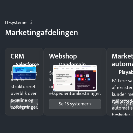
driften.
IT-systemer til
Marketingafdelingen
CRM
Webshop
Market
automa
Salesforce
Dandomain
Playab
Luk flere salg
Sælg produkter 24/7 til
med et
kunder i hele landet
Få flere s
struktureret
uden
af eksiste
overblik over
ekspedientomkostninger.
kunder m
pipeline og
Se 11
målrettede
Se 15 systemer
Se 9 sys
systemer
opfølgninger.
automatis
beskeder.