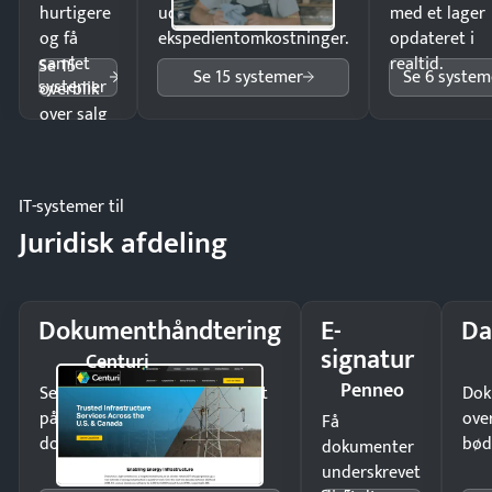
hurtigere
uden
med et lager
og få
ekspedientomkostninger.
opdateret i
samlet
realtid.
Se 15
Se 15 systemer
Se 6 system
systemer
overblik
over salg
og lager.
IT-systemer til
Juridisk afdeling
Dokumenthåndtering
E-
Da
signatur
Centuri
Penneo
Send kontrakter til underskrift
Dok
på minutter og mist ingen
ove
Få
dokumenter.
bød
dokumenter
underskrevet