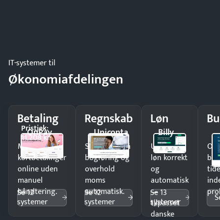
IT-systemer til
Økonomiafdelingen
Betaling
Regnskab
Løn
Bu
Pristjek:
OnPay
Uniconta
Billy
11.208 kr
Modtag
Spar timer på
Udbetal
Op
kortbetalinger
bogføring og
løn korrekt
bud
online uden
overhold
og
tide
manuel
moms
automatisk
ind
håndtering.
automatisk.
—
pro
Se 12
Se 12
Se 13
S
systemer
systemer
systemer
tilpasset
danske