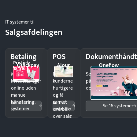
regler.
IT-systemer til
Salgsafdelingen
Betaling
POS
Dokumenthåndt
Pristjek:
Quickpay
Ajour
Oneflow
18.516 kr
Modtag
Ekspedér
Send kontrakter til unde
kortbetalinger
kunderne
på minutter og mist ing
online uden
hurtigere
dokumenter.
manuel
og få
håndtering.
samlet
Se 12
Se 15
Se 16 systemer
systemer
systemer
overblik
over salg
og lager.