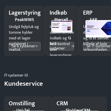
Lagerstyring
Indkøb
ERP
PeakWMS
Mercell
SAP
Undgå fejlpluk og
Undgå
Undgå
tomme hylder
uautoriserede
dobbeltindtastn
med et lager
indkøb og få
og få ét samlet
Se 6
opdateret i
fuld kontrol
billede af hele
Se 6 systemer
Se 11 systemer
systemer
realtid.
over
virksomheden.
leverandører
og forbrug.
IT-systemer til
Kundeservice
Omstilling
CRM
Uni-Tel
SkyViewCRM