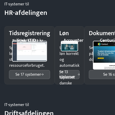
IT-systemer til
HR-afdelingen
Tidsregistrering
Løn
Dokument
SmartTID
Accounter
Centuri
Pristjek: 12.523 kr
Spar tid på
Udbetal
Send kontrakter
lønberegning og få
løn korrekt
på minutter o
styr på
og
dokumenter.
ressourceforbruget.
automatisk
—
Se 13
Se 17 systemer
Se 16 
systemer
tilpasset
danske
regler.
IT-systemer til
Driftsafdelingen