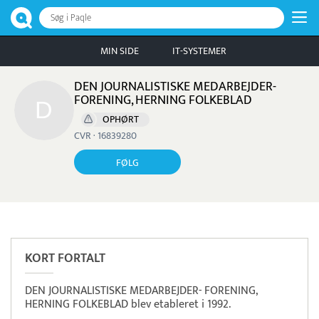
Søg i Paqle
MIN SIDE
IT-SYSTEMER
DEN JOURNALISTISKE MEDARBEJDER-
FORENING, HERNING FOLKEBLAD
OPHØRT
CVR · 16839280
FØLG
Pristjek:
11.208 kr
Se priseksempel
OnPay
Betaling
KORT FORTALT
DEN JOURNALISTISKE MEDARBEJDER- FORENING,
HERNING FOLKEBLAD blev etableret i 1992.