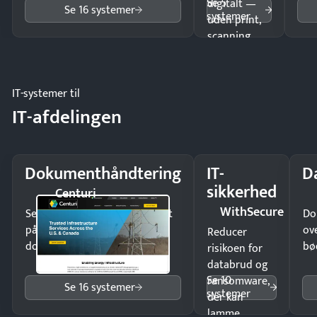
Se 5
digitalt —
Se 16 systemer
systemer
uden print,
scanning
eller fysisk
møde.
IT-systemer til
IT-afdelingen
Dokumenthåndtering
IT-
D
sikkerhed
Centuri
WithSecure
Send kontrakter til underskrift
Do
på minutter og mist ingen
ov
Reducer
dokumenter.
bø
risikoen for
databrud og
Se 10
ransomware,
Se 16 systemer
systemer
der kan
lamme