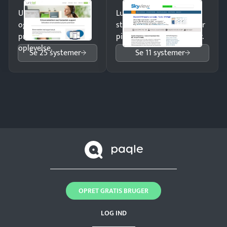
Undgå tabte opkald
Luk flere salg med et
og giv kunderne en
struktureret overblik over
professionel
pipeline og opfølgninger.
oplevelse.
Se 25 systemer
Se 11 systemer
OPRET GRATIS BRUGER
LOG IND