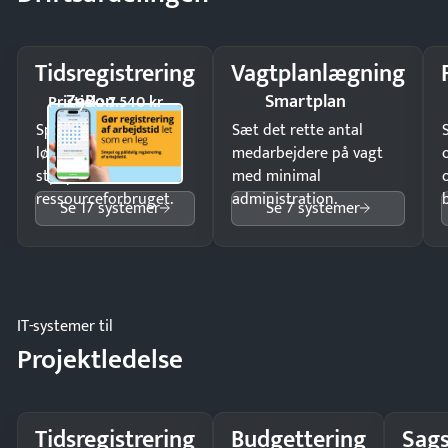
Tidsregistrering
Vagtplanlægning
ZeBon
Smartplan
Pristjek: 7.540 kr
Spar tid på
Sæt det rette antal
lønberegning og få
medarbejdere på vagt
styr på
med minimal
ressourceforbruget.
administration.
Se 17 systemer
Se 7 systemer
IT-systemer til
Projektledelse
Tidsregistrering
Budgettering
Sags