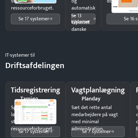
styr på
og
dokumenter.
ressourceforbruget.
automatisk
—
Se 13
Se 17 systemer
Se 16 
systemer
tilpasset
danske
regler.
IT-systemer til
Driftsafdelingen
Tidsregistrering
Vagtplanlægning
Tamigo
Planday
Spar tid på
Sæt det rette antal
lønberegning og få
medarbejdere på vagt
styr på
med minimal
ressourceforbruget.
administration.
Se 17 systemer
Se 7 systemer