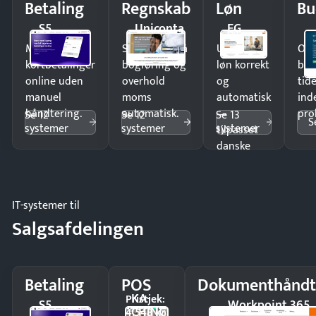
Betaling
Regnskab
Løn
Bu
S5
Uniconta
EG
Modtag
Spar timer på
Udbetal
Op
kortbetalinger
bogføring og
løn korrekt
bud
online uden
overhold
og
tide
manuel
moms
automatisk
ind
håndtering.
automatisk.
—
pro
Se 12
Se 12
Se 13
S
systemer
systemer
systemer
tilpasset
danske
regler.
IT-systemer til
Salgsafdelingen
Betaling
POS
Dokumenthåndt
KA-
Pristjek:
S5
Workpoint 365
CHING
4.548 kr