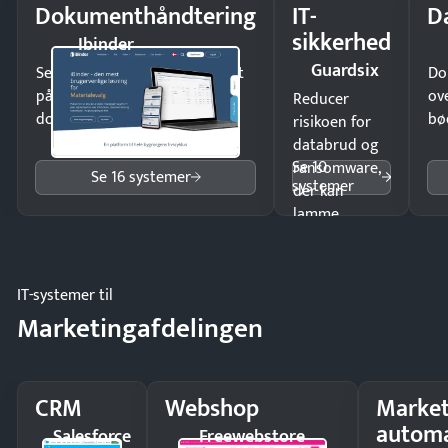
Dokumenthåndtering
IT-
D
sikkerhed
Ibinder
Guardsix
Send kontrakter til underskrift
Do
på minutter og mist ingen
ov
Reducer
dokumenter.
bø
risikoen for
databrud og
Se 10
ransomware,
Se 16 systemer
systemer
der kan
lamme
driften.
IT-systemer til
Marketingafdelingen
CRM
Webshop
Market
automa
Salesforce
Freewebstore