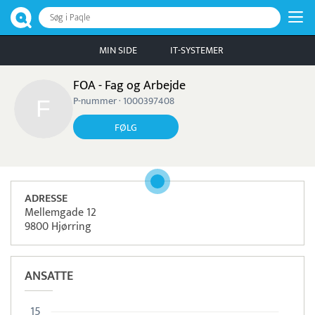
Søg i Paqle
MIN SIDE
IT-SYSTEMER
FOA - Fag og Arbejde
P-nummer · 1000397408
FØLG
ADRESSE
Mellemgade 12
9800 Hjørring
ANSATTE
15