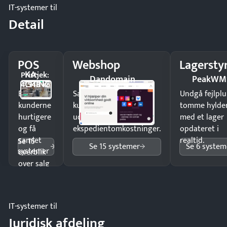
IT-systemer til
Detail
POS
Webshop
Lagersty
KA-
Pristjek:
Dandomain
PeakWM
CHING
4.548 kr
Ekspedér
Sælg produkter 24/7 til
Undgå fejlplu
kunderne
kunder i hele landet
tomme hylde
hurtigere
uden
med et lager
og få
ekspedientomkostninger.
opdateret i
samlet
realtid.
Se 15
Se 15 systemer
Se 6 system
systemer
overblik
over salg
og lager.
IT-systemer til
Juridisk afdeling