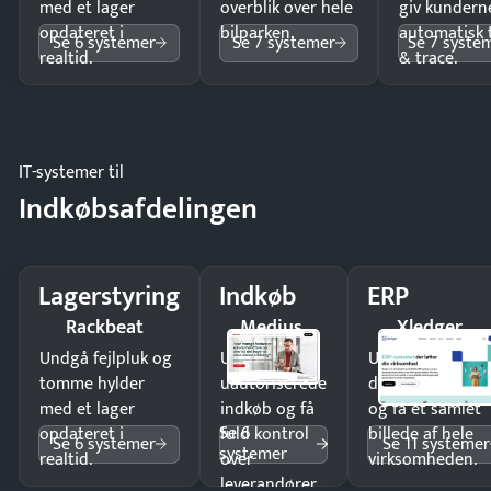
med et lager
overblik over hele
giv kundern
opdateret i
bilparken.
automatisk 
Se 6 systemer
Se 7 systemer
Se 7 syste
realtid.
& trace.
IT-systemer til
Indkøbsafdelingen
Lagerstyring
Indkøb
ERP
Rackbeat
Medius
Xledger
Undgå fejlpluk og
Undgå
Undgå
tomme hylder
uautoriserede
dobbeltindtastn
med et lager
indkøb og få
og få ét samlet
Se 6
opdateret i
fuld kontrol
billede af hele
Se 6 systemer
Se 11 systemer
systemer
realtid.
over
virksomheden.
leverandører