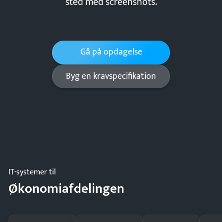
sted med screenshots.
Gå på opdagelse
Byg en kravspecifikation
IT-systemer til
Økonomiafdelingen