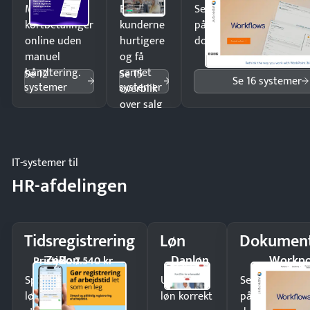
Modtag
Ekspedér
Send kontrakter til unde
kortbetalinger
kunderne
på minutter og mist ing
online uden
hurtigere
dokumenter.
manuel
og få
håndtering.
samlet
Se 12
Se 15
Se 16 systemer
systemer
systemer
overblik
over salg
og lager.
IT-systemer til
HR-afdelingen
Tidsregistrering
Løn
Dokument
ZeBon
Danløn
Workpo
Pristjek: 7.540 kr
Spar tid på
Udbetal
Send kontrakter
lønberegning og få
løn korrekt
på minutter o