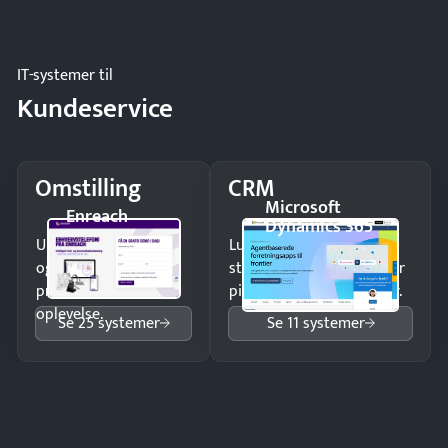
og forbrug.
IT-systemer til
Kundeservice
Omstilling
CRM
Microsoft
Enreach
Dynamics 365
Undgå tabte opkald
Luk flere salg med et
og giv kunderne en
struktureret overblik over
professionel
pipeline og opfølgninger.
oplevelse.
Se 25 systemer
Se 11 systemer