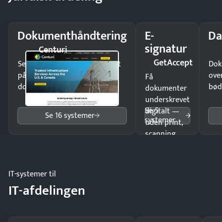
Dokumenthåndtering
E-
Da
signatur
Centuri
GetAccept
Send kontrakter til underskrift
Dok
på minutter og mist ingen
ove
Få
dokumenter.
bød
dokumenter
underskrevet
Se 5
digitalt —
Se 16 systemer
systemer
uden print,
scanning
eller fysisk
møde.
IT-systemer til
IT-afdelingen