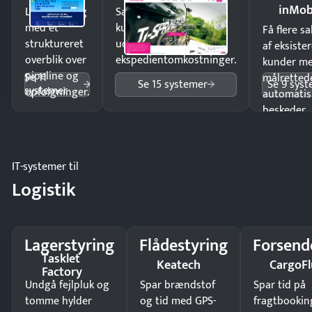
inMob
Luk flere salg
Sælg produkter 24/7 til
med et
kunder i hele landet
Få flere s
struktureret
uden
af eksiste
overblik over
ekspedientomkostninger.
kunder m
pipeline og
Se 11
målrettede
Se 15 systemer
Se 9 sys
systemer
opfølgninger.
automatis
beskeder.
IT-systemer til
Logistik
Lagerstyring
Flådestyring
Forsend
Tasklet
Keatech
CargoFl
Factory
Undgå fejlpluk og
Spar brændstof
Spar tid på
tomme hylder
og tid med GPS-
fragtbookin