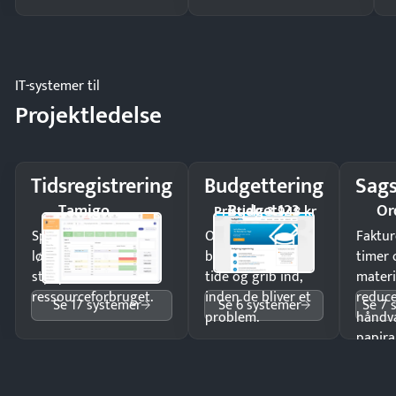
IT-systemer til
Projektledelse
Tidsregistrering
Budgettering
Sags
Tamigo
Budget123
Or
Pristjek: 3.948 kr
Spar tid på
Opdag
Faktur
lønberegning og få
budgetafvigelser i
timer 
styr på
tide og grib ind,
materi
ressourceforbruget.
inden de bliver et
reduc
Se 17 systemer
Se 6 systemer
Se 7 
problem.
håndv
papira