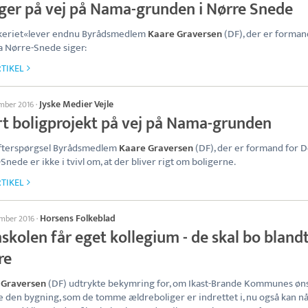
iger på vej på Nama-grunden i Nørre Snede
kkeriet«lever endnu Byrådsmedlem
Kaare Graversen
(DF), der er forman
 Nørre-Snede siger:
TIKEL
Jyske Medier Vejle
ember 2016
·
rt boligprojekt på vej på Nama-grunden
efterspørgsel Byrådsmedlem
Kaare Graversen
(DF), der er formand for
Snede er ikke i tvivl om, at der bliver rigt om boligerne.
TIKEL
Horsens Folkeblad
ember 2016
·
skolen får eget kollegium - de skal bo bland
re
 Graversen
(DF) udtrykte bekymring for, om Ikast-Brande Kommunes ø
e den bygning, som de tomme ældreboliger er indrettet i, nu også kan nå