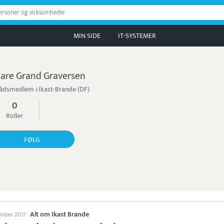
personer og virksomheder
MIN SIDE
IT-SYSTEMER
are Grand Graversen
ådsmedlem i Ikast-Brande (DF)
0
Roller
FØLG
Alt om Ikast Brande
ember 2017
·