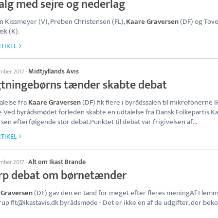
valg med sejre og nederlag
n Kissmeyer (V), Preben Christensen (FL),
Kaare Graversen
(DF) og Tov
k (K).
TIKEL
Midtjyllands Avis
ember 2017
·
gtningebørns tænder skabte debat
alelse fra
Kaare Graversen
(DF) fik flere i byrådssalen til mikrofonerne I
 Ved byrådsmødet forleden skabte en udtalelse fra Dansk Folkepartis K
sen efterfølgende stor debat.Punktet til debat var frigivelsen af...
TIKEL
Alt om Ikast Brande
ember 2017
·
rp debat om børnetænder
 Graversen
(DF) gav den en tand for meget efter fleres meningAf Flem
rup flt@ikastavis.dk byrådsmøde - Det er ikke en af de udgifter, der be