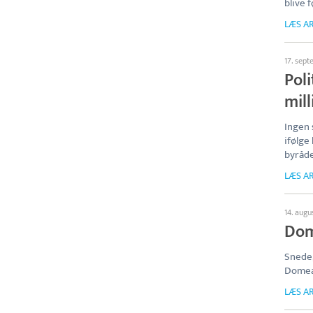
blive 
LÆS AR
17. sep
Poli
mill
Ingen 
ifølg
byråde
LÆS AR
14. augu
Dom
Snede
Domea
LÆS AR