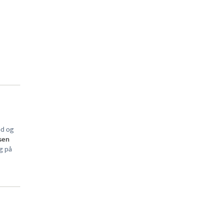
ed og
sen
g på