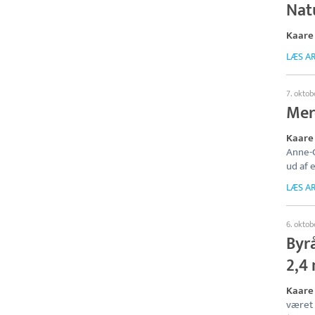
Nat
Kaare 
LÆS AR
7. oktob
Mer
Kaare 
Anne-G
ud af 
LÆS AR
6. oktob
Byrå
2,4
Kaare
været 