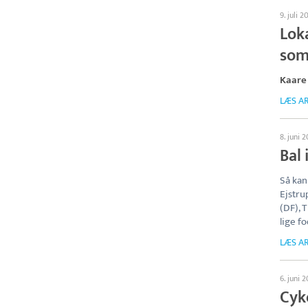
9. juli 2
Loka
som
Kaare
LÆS AR
8. juni 
Bal 
Så kan
Ejstru
(DF), 
lige f
LÆS AR
6. juni 
Cyke