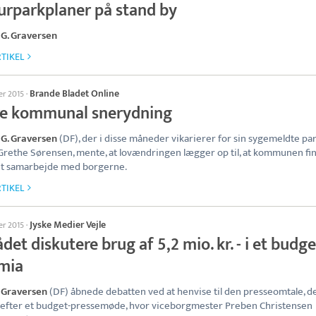
urparkplaner på stand by
G. Graversen
TIKEL
Brande Bladet Online
er 2015
·
e kommunal snerydning
G. Graversen
(DF), der i disse måneder vikarierer for sin sygemeldte par
rethe Sørensen, mente, at lovændringen lægger op til, at kommunen fi
et samarbejde med borgerne.
TIKEL
Jyske Medier Vejle
er 2015
·
det diskutere brug af 5,2 mio. kr. - i et budg
 mia
 Graversen
(DF) åbnede debatten ved at henvise til den presseomtale, d
efter et budget-pressemøde, hvor viceborgmester Preben Christensen