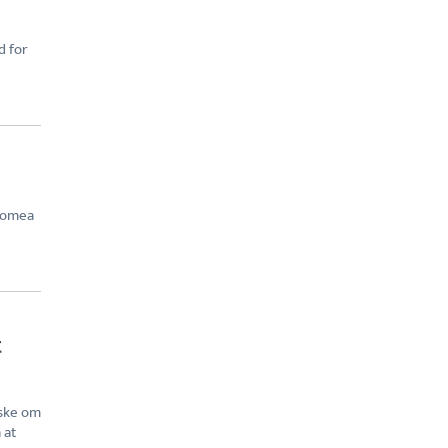
d for
 Domea
t
nske om
 at