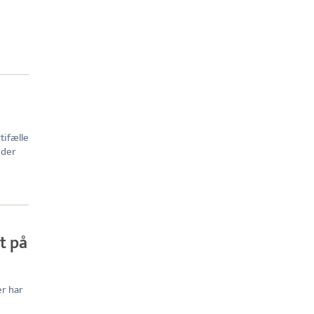
tifælle
nder
et på
er har