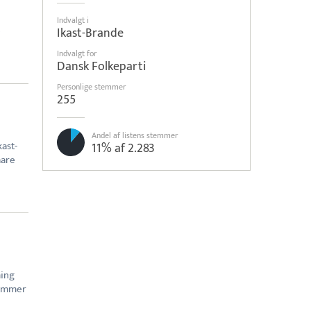
Indvalgt i
e
Ikast-Brande
Indvalgt for
Dansk Folkeparti
Personlige stemmer
255
Andel af listens stemmer
kast-
11% af 2.283
aare
ming
kommer