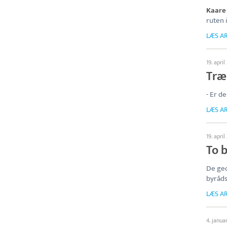
Kaare
ruten i
LÆS AR
19. april
Træl
- Er d
LÆS AR
19. april
To 
De geo
byråd
LÆS AR
4. janua