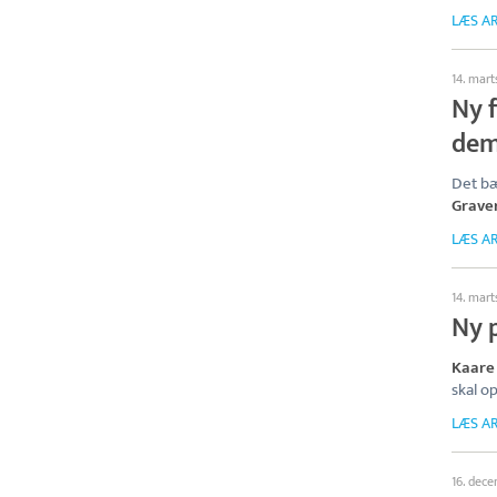
LÆS AR
14. mart
Ny 
dem
Det bæ
Grave
LÆS AR
14. mart
Ny p
Kaare
skal o
LÆS AR
16. dec