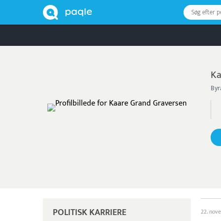
Søg efter 
Ka
Byr
POLITISK KARRIERE
22. nov