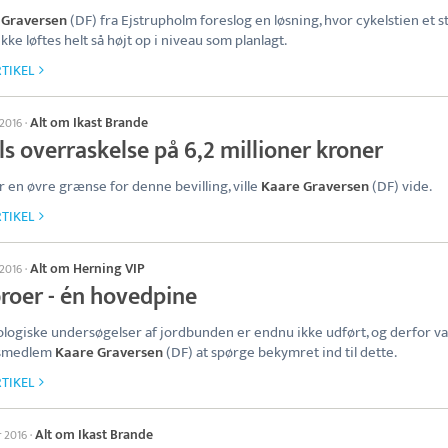
 Graversen
(DF) fra Ejstrupholm foreslog en løsning, hvor cykelstien et s
kke løftes helt så højt op i niveau som planlagt.
TIKEL
Alt om Ikast Brande
 2016
·
s overraskelse på 6,2 millioner kroner
er en øvre grænse for denne bevilling, ville
Kaare Graversen
(DF) vide.
TIKEL
Alt om Herning VIP
 2016
·
broer - én hovedpine
logiske undersøgelser af jordbunden er endnu ikke udført, og derfor va
smedlem
Kaare Graversen
(DF) at spørge bekymret ind til dette.
TIKEL
Alt om Ikast Brande
r 2016
·