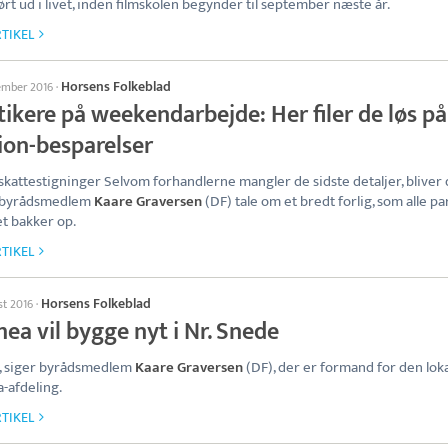
ført ud i livet, inden filmskolen begynder til september næste år.
TIKEL
Horsens Folkeblad
tember 2016
·
tikere på weekendarbejde: Her filer de løs på
ion-besparelser
skattestigninger Selvom forhandlerne mangler de sidste detaljer, bliver
e byrådsmedlem
Kaare Graversen
(DF) tale om et bredt forlig, som alle par
t bakker op.
TIKEL
Horsens Folkeblad
st 2016
·
ea vil bygge nyt i Nr. Snede
, siger byrådsmedlem
Kaare Graversen
(DF), der er formand for den lok
-afdeling.
TIKEL