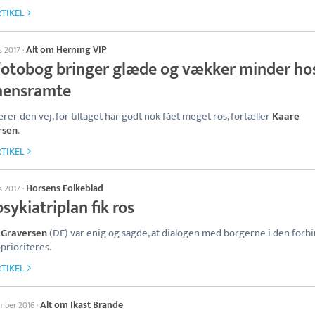
TIKEL
Alt om Herning VIP
s 2017
·
fotobog bringer glæde og vækker minder ho
ensramte
rer den vej, for tiltaget har godt nok fået meget ros, fortæller
Kaare
rsen
.
TIKEL
Horsens Folkeblad
s 2017
·
sykiatriplan fik ros
 Graversen
(DF) var enig og sagde, at dialogen med borgerne i den forb
pprioriteres.
TIKEL
Alt om Ikast Brande
ember 2016
·