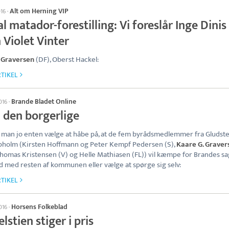
Alt om Herning VIP
016
·
l matador-forestilling: Vi foreslår Inge Dinis
 Violet Vinter
 Graversen
(DF), Oberst Hackel:
TIKEL
Brande Bladet Online
2016
·
i den borgerlige
 man jo enten vælge at håbe på, at de fem byrådsmedlemmer fra Gludst
pholm (Kirsten Hoffmann og Peter Kempf Pedersen (S),
Kaare G. Graver
Thomas Kristensen (V) og Helle Mathiasen (FL)) vil kæmpe for Brandes sa
od med resten af kommunen eller vælge at spørge sig selv:
TIKEL
Horsens Folkeblad
2016
·
lstien stiger i pris