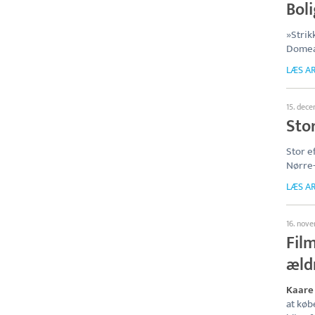
Bol
»Stri
Domea
LÆS AR
15. dec
Sto
Stor 
Nørre-
LÆS AR
16. nov
Film
æld
Kaare
at køb