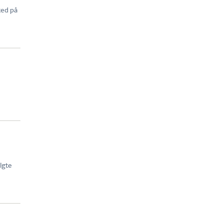
ted på
lgte