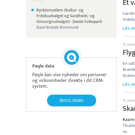
Et 
Byrådsmedlem (Kultur- og
Carste
Fritidsudvalget og Sundheds- og
Videbæ
Omsorgsudvalget)
·
Dansk Folkeparti
Ikast-Brande Kommune
LÆS AR
15. nov
Fly
En udt
Paqle data
Brande
Paqle kan vise nyheder om personer
Graver
og virksomheder direkte i dit CRM-
LÆS AR
system.
BESTIL DEMO
15. nov
Ska
Kaare
Thulst
os.