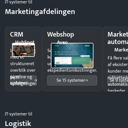
IT-systemer til
Marketingafdelingen
CRM
Webshop
Market
automa
HubSpot
Aveo
Marke
Luk flere salg
Sælg produkter 24/7 til
med et
kunder i hele landet
Få flere s
struktureret
uden
af eksiste
overblik over
ekspedientomkostninger.
kunder m
pipeline og
Se 11
målrettede
Se 15 systemer
Se 9 sys
systemer
opfølgninger.
automatis
beskeder.
IT-systemer til
Logistik