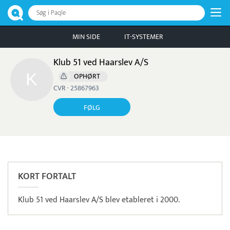
Søg i Paqle
MIN SIDE
IT-SYSTEMER
Klub 51 ved Haarslev A/S
OPHØRT
CVR · 25867963
FØLG
Læs mere om systemet
Tamigo
Tidsregistrering
KORT FORTALT
Klub 51 ved Haarslev A/S blev etableret i 2000.