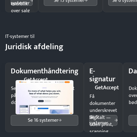
Se 15 systemer
Se 6 system
systemer
overblik
over salg
og lager.
IT-systemer til
Juridisk afdeling
Dokumenthåndtering
E-
Da
signatur
GetAccept
GetAccept
Send kontrakter til underskrift
Dok
på minutter og mist ingen
ove
Få
dokumenter.
bød
dokumenter
underskrevet
Se 5
digitalt —
Se 16 systemer
systemer
uden print,
scanning