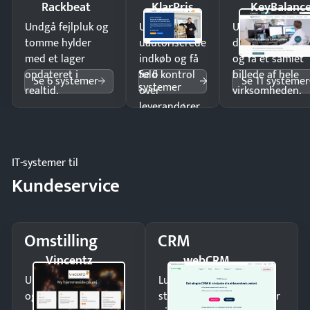
Rackbeat
KlarPris
KeyBalanc
Undgå fejlpluk og
Undgå
Undgå
tomme hylder
uautoriserede
dobbeltindtastn
med et lager
indkøb og få
og få ét samlet
Se 6
opdateret i
fuld kontrol
billede af hele
Se 6 systemer
Se 11 systemer
systemer
realtid.
over
virksomheden.
leverandører
og forbrug.
IT-systemer til
Kundeservice
Omstilling
CRM
Vincentz
webCRM
Undgå tabte opkald
Luk flere salg med et
og giv kunderne en
struktureret overblik over