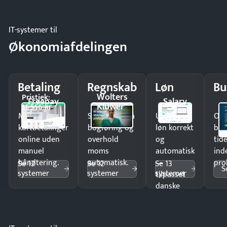
IT-systemer til
Økonomiafdelingen
Betaling
Regnskab
Løn
Bu
Wolters
Pristjek:
Freepay
Salary
Kluwer
11.556 kr
Modtag
Spar timer på
Udbetal
Op
kortbetalinger
bogføring og
løn korrekt
bud
online uden
overhold
og
tide
manuel
moms
automatisk
ind
håndtering.
automatisk.
—
pro
Se 12
Se 12
Se 13
S
systemer
systemer
systemer
tilpasset
danske
regler.