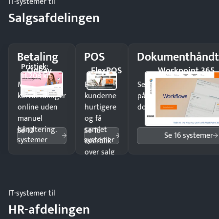
IT-systemer til
Salgsafdelingen
Betaling
POS
Dokumenthåndt
Pristjek:
OnPay
FlexPOS
Workpoint 365
11.208 kr
Modtag
Ekspedér
Send kontrakter til unde
kortbetalinger
kunderne
på minutter og mist ing
online uden
hurtigere
dokumenter.
manuel
og få
håndtering.
samlet
Se 12
Se 15
Se 16 systemer
systemer
systemer
overblik
over salg
og lager.
IT-systemer til
HR-afdelingen