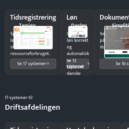
Tidsregistrering
Løn
Dokument
Tamigo
Danløn
Simplit
Spar tid på
Udbetal
Send kontrakter
lønberegning og få
løn korrekt
på minutter o
styr på
og
dokumenter.
ressourceforbruget.
automatisk
—
Se 13
Se 17 systemer
Se 16 
systemer
tilpasset
danske
regler.
IT-systemer til
Driftsafdelingen