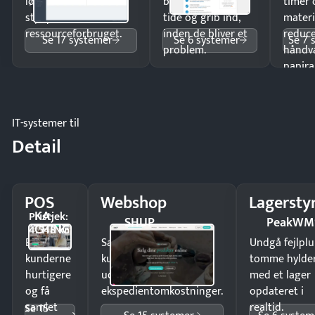
lønberegning og få
budgetafvigelser i
timer 
styr på
tide og grib ind,
materi
ressourceforbruget.
inden de bliver et
reduc
Se 17 systemer
Se 6 systemer
Se 7 
problem.
håndv
papira
IT-systemer til
Detail
POS
Webshop
Lagersty
KA-
Pristjek:
SHUP
PeakWM
CHING
4.548 kr
Ekspedér
Sælg produkter 24/7 til
Undgå fejlplu
kunderne
kunder i hele landet
tomme hylde
hurtigere
uden
med et lager
og få
ekspedientomkostninger.
opdateret i
samlet
realtid.
Se 15