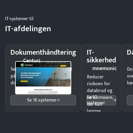
eller fysisk
møde.
IT-systemer til
IT-afdelingen
Dokumenthåndtering
IT-
D
sikkerhed
Centuri
mnemonic
Send kontrakter til underskrift
Do
på minutter og mist ingen
ov
Reducer
dokumenter.
bø
risikoen for
databrud og
Se 10
ransomware,
Se 16 systemer
systemer
der kan
lamme
driften.