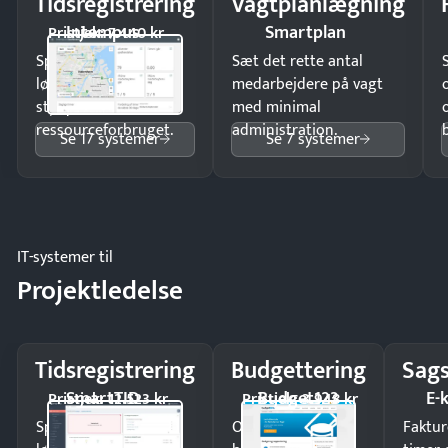
Tidsregistrering
Vagtplanlægning
Intempus
Smartplan
Pristjek: 7.440 kr
Spar tid på
Sæt det rette antal
lønberegning og få
medarbejdere på vagt
styr på
med minimal
ressourceforbruget.
administration.
Se 17 systemer
Se 7 systemer
IT-systemer til
Projektledelse
Tidsregistrering
Budgettering
Sags
SmartTID
Budget123
E-
Pristjek: 12.523 kr
Pristjek: 3.948 kr
Spar tid på
Opdag
Faktur