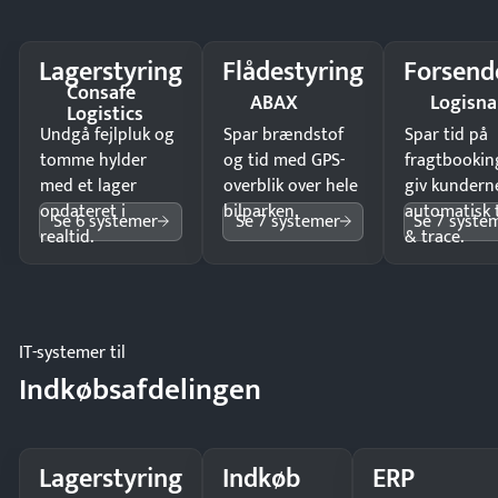
Lagerstyring
Flådestyring
Forsend
Consafe
ABAX
Logisn
Logistics
Undgå fejlpluk og
Spar brændstof
Spar tid på
tomme hylder
og tid med GPS-
fragtbookin
med et lager
overblik over hele
giv kundern
opdateret i
bilparken.
automatisk 
Se 6 systemer
Se 7 systemer
Se 7 syste
realtid.
& trace.
IT-systemer til
Indkøbsafdelingen
Lagerstyring
Indkøb
ERP