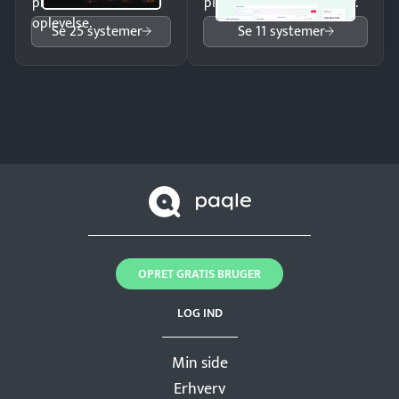
professionel
pipeline og opfølgninger.
oplevelse.
Se 25 systemer
Se 11 systemer
OPRET GRATIS BRUGER
LOG IND
Min side
Erhverv