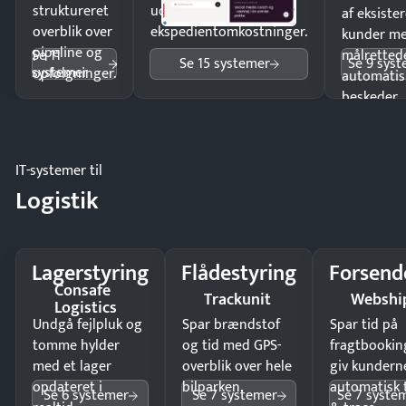
struktureret
uden
af eksiste
overblik over
ekspedientomkostninger.
kunder m
pipeline og
Se 11
målrettede
Se 15 systemer
Se 9 sys
systemer
opfølgninger.
automatis
beskeder.
IT-systemer til
Logistik
Lagerstyring
Flådestyring
Forsend
Consafe
Trackunit
Webshi
Logistics
Undgå fejlpluk og
Spar brændstof
Spar tid på
tomme hylder
og tid med GPS-
fragtbookin
med et lager
overblik over hele
giv kundern
opdateret i
bilparken.
automatisk 
Se 6 systemer
Se 7 systemer
Se 7 syste