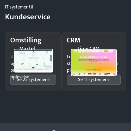
IT-systemer til
Kundeservice
Omstilling
CRM
Maxtel
Lime CRM
Undgå tabte opkald
Luk flere salg med et
og giv kunderne en
struktureret overblik over
professionel
pipeline og opfølgninger.
oplevelse.
Se 25 systemer
Se 11 systemer