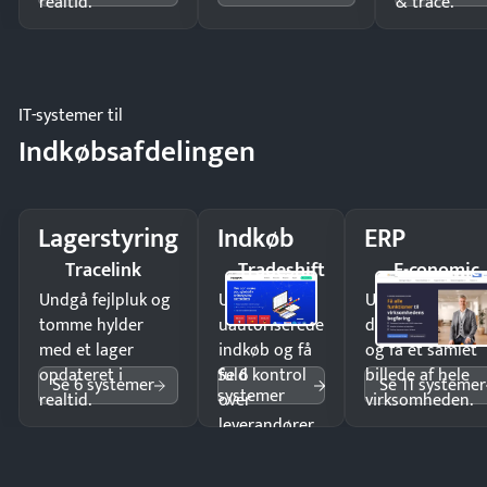
realtid.
& trace.
IT-systemer til
Indkøbsafdelingen
Lagerstyring
Indkøb
ERP
Tracelink
Tradeshift
E-conomic
Undgå fejlpluk og
Undgå
Undgå
tomme hylder
uautoriserede
dobbeltindtastn
med et lager
indkøb og få
og få ét samlet
Se 6
opdateret i
fuld kontrol
billede af hele
Se 6 systemer
Se 11 systemer
systemer
realtid.
over
virksomheden.
leverandører
og forbrug.