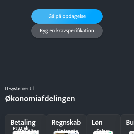
Gå på opdagelse
Byg en kravspecifikation
IT-systemer til
Økonomiafdelingen
Betaling
Regnskab
Løn
Bu
Pristjek:
Worldline
Uniconta
Salary