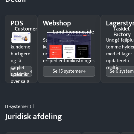
POS
Webshop
Lagersty
Customer
Tasklet
Lund hjemmeside
1st
Factory
Ekspedér
Sælg produkter 24/7 til
Undgå fejlplu
kunderne
kunder i hele landet
tomme hylde
hurtigere
uden
med et lager
og få
ekspedientomkostninger.
opdateret i
samlet
realtid.
Se 15
Se 15 systemer
Se 6 system
systemer
overblik
over salg
og lager.
IT-systemer til
Juridisk afdeling