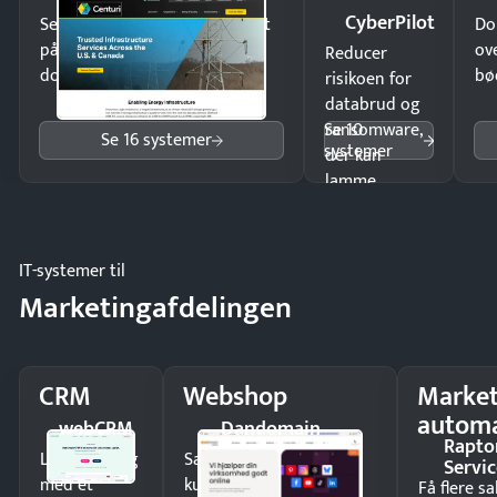
CyberPilot
Send kontrakter til underskrift
Do
på minutter og mist ingen
ov
Reducer
dokumenter.
bø
risikoen for
databrud og
Se 10
ransomware,
Se 16 systemer
systemer
der kan
lamme
driften.
IT-systemer til
Marketingafdelingen
CRM
Webshop
Market
automa
webCRM
Dandomain
Rapto
Luk flere salg
Sælg produkter 24/7 til
Servic
med et
kunder i hele landet
Få flere s