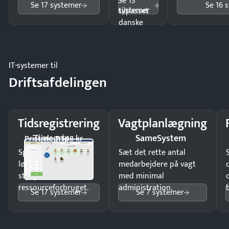
Se 13
Se 17 systemer
Se 16 
systemer
tilpasset
danske
regler.
IT-systemer til
Driftsafdelingen
Tidsregistrering
Vagtplanlægning
Timegrip
SameSystem
Pristjek: 7.548 kr
Spar tid på
Sæt det rette antal
lønberegning og få
medarbejdere på vagt
styr på
med minimal
ressourceforbruget.
administration.
Se 17 systemer
Se 7 systemer