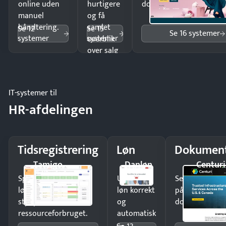
online uden
hurtigere
dokumenter.
manuel
og få
håndtering.
samlet
Se 12
Se 15
Se 16 systemer
systemer
systemer
overblik
over salg
og lager.
IT-systemer til
HR-afdelingen
Tidsregistrering
Løn
Dokument
Tamigo
Danløn
Centuri
Spar tid på
Udbetal
Send kontrakter
lønberegning og få
løn korrekt
på minutter o
styr på
og
dokumenter.
ressourceforbruget.
automatisk
—