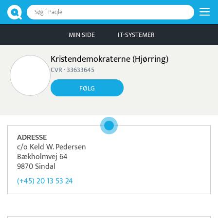
Søg i Paqle
MIN SIDE
IT-SYSTEMER
Kristendemokraterne (Hjørring)
CVR · 33633645
FØLG
ADRESSE
c/o Keld W. Pedersen
Bækholmvej 64
9870 Sindal
(+45) 20 13 53 24
Pristjek:
12.588 kr
Se priseksempel
Worldline
Betaling