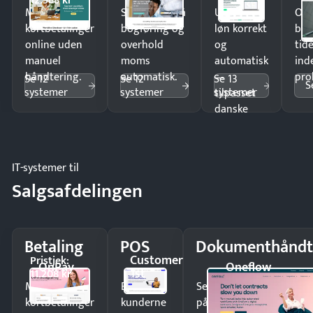
12.588 kr
Modtag
Spar timer på
Udbetal
Op
kortbetalinger
bogføring og
løn korrekt
bud
online uden
overhold
og
tide
manuel
moms
automatisk
ind
håndtering.
automatisk.
—
pro
Se 12
Se 12
Se 13
S
systemer
systemer
systemer
tilpasset
danske
regler.
IT-systemer til
Salgsafdelingen
Betaling
POS
Dokumenthåndt
Customer
Pristjek:
OnPay
Oneflow
1st
11.208 kr
Modtag
Ekspedér
Send kontrakter til unde
kortbetalinger
kunderne
på minutter og mist ing