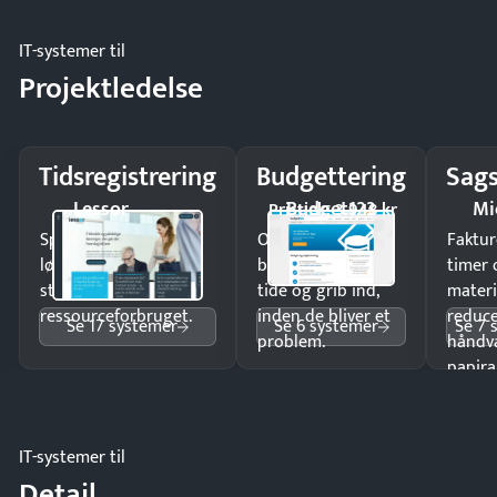
IT-systemer til
Projektledelse
Tidsregistrering
Budgettering
Sags
Lessor
Budget123
Mi
Pristjek: 3.948 kr
Spar tid på
Opdag
Faktur
lønberegning og få
budgetafvigelser i
timer 
styr på
tide og grib ind,
materi
ressourceforbruget.
inden de bliver et
reduc
Se 17 systemer
Se 6 systemer
Se 7 
problem.
håndv
papira
IT-systemer til
Detail