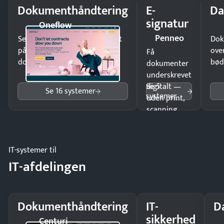
Dokumenthåndtering
E-
Da
signatur
Oneflow
Penneo
Send kontrakter til underskrift
Dok
på minutter og mist ingen
ove
Få
dokumenter.
bød
dokumenter
underskrevet
Se 5
digitalt —
Se 16 systemer
systemer
uden print,
scanning
eller fysisk
møde.
IT-systemer til
IT-afdelingen
Dokumenthåndtering
IT-
D
sikkerhed
Centuri