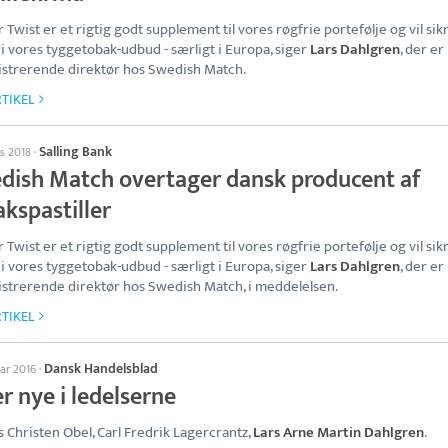
er Twist er et rigtig godt supplement til vores røgfrie portefølje og vil sik
i vores tyggetobak-udbud - særligt i Europa, siger
Lars Dahlgren
, der er
strerende direktør hos Swedish Match.
TIKEL
Salling Bank
ts 2018
·
dish Match overtager dansk producent af
kspastiller
er Twist er et rigtig godt supplement til vores røgfrie portefølje og vil sik
i vores tyggetobak-udbud - særligt i Europa, siger
Lars Dahlgren
, der er
strerende direktør hos Swedish Match, i meddelelsen.
TIKEL
Dansk Handelsblad
uar 2016
·
r nye i ledelserne
 Christen Obel, Carl Fredrik Lagercrantz,
Lars Arne Martin Dahlgren
.