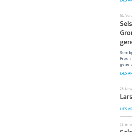
LÆS AR
10. febr
Sel
Gro
gen
Som li
Fredri
genera
LÆS AR
28. janu
Lar
LÆS AR
28. janu