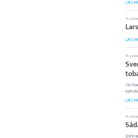
LÆS AR
14. janu
Lar
LÆS AR
14. janu
Sve
tob
»Vi ha
ejersk
LÆS AR
14. janu
Såd
Ud tr