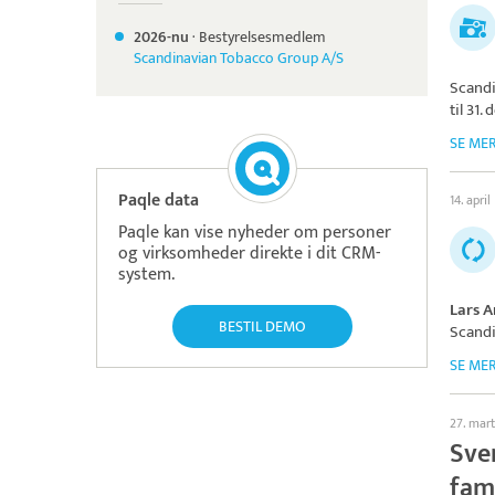
2026-nu
·
Bestyrelsesmedlem
Scandinavian Tobacco Group A/S
Scand
til 31
SE ME
Paqle data
14. april
Paqle kan vise nyheder om personer
og virksomheder direkte i dit CRM-
system.
Lars 
BESTIL DEMO
Scand
SE ME
27. mar
Sve
fam