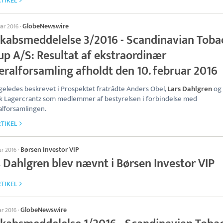
TIKEL
GlobeNewswire
uar 2016
·
skabsmeddelelse 3/2016 - Scandinavian Toba
up A/S: Resultat af ekstraordinær
eralforsamling afholdt den 10. februar 2016
geledes beskrevet i Prospektet fratrådte Anders Obel,
Lars Dahlgren
og
k Lagercrantz som medlemmer af bestyrelsen i forbindelse med
lforsamlingen.
TIKEL
Børsen Investor VIP
ar 2016
·
s Dahlgren blev nævnt i Børsen Investor VIP
TIKEL
GlobeNewswire
ar 2016
·