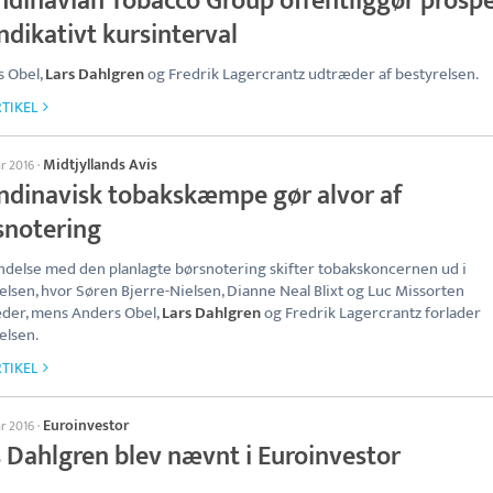
ndinavian Tobacco Group offentliggør prosp
ndikativt kursinterval
 Obel,
Lars Dahlgren
og Fredrik Lagercrantz udtræder af bestyrelsen.
TIKEL
Midtjyllands Avis
ar 2016
·
ndinavisk tobakskæmpe gør alvor af
snotering
indelse med den planlagte børsnotering skifter tobakskoncernen ud i
elsen, hvor Søren Bjerre-Nielsen, Dianne Neal Blixt og Luc Missorten
der, mens Anders Obel,
Lars Dahlgren
og Fredrik Lagercrantz forlader
elsen.
TIKEL
Euroinvestor
ar 2016
·
s Dahlgren blev nævnt i Euroinvestor