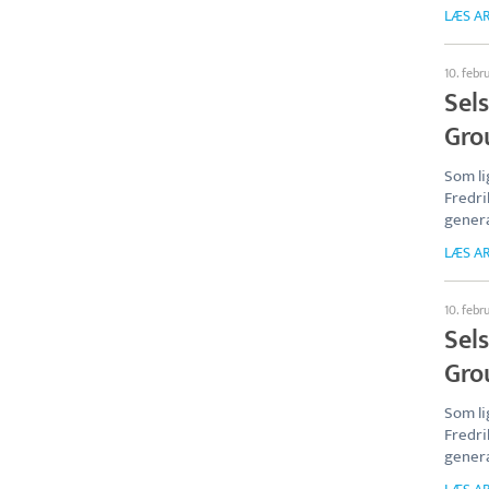
LÆS AR
10. febr
Sel
Gro
Som li
Fredri
genera
LÆS AR
10. febr
Sel
Gro
Som li
Fredri
genera