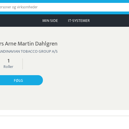
personer og virksomheder
MIN SIDE
IT-SYSTEMER
rs Arne Martin Dahlgren
ANDINAVIAN TOBACCO GROUP A/S
1
Roller
FØLG