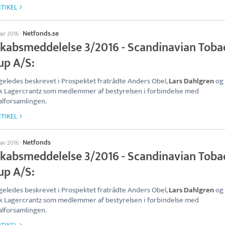
TIKEL
Netfonds.se
uar 2016
·
skabsmeddelelse 3/2016 - Scandinavian Toba
up A/S:
geledes beskrevet i Prospektet fratrådte Anders Obel,
Lars Dahlgren
og
k Lagercrantz som medlemmer af bestyrelsen i forbindelse med
lforsamlingen.
TIKEL
Netfonds
uar 2016
·
skabsmeddelelse 3/2016 - Scandinavian Toba
up A/S:
geledes beskrevet i Prospektet fratrådte Anders Obel,
Lars Dahlgren
og
k Lagercrantz som medlemmer af bestyrelsen i forbindelse med
lforsamlingen.