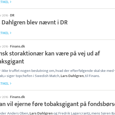
TIKEL
DR
ar 2016
·
s Dahlgren blev nævnt i DR
TIKEL
Finans.dk
ar 2016
·
nsk storaktionær kan være på vej ud af
aksgigant
r ikke truffet nogen beslutning om, hvad der efterfølgende skal ske med
ab,« siger topchefen i Swedish Match,
Lars Dahlgren
, til Finans.
TIKEL
Finans.dk
ar 2016
·
an vil ejerne føre tobaksgigant på fondsbør
æder Anders Oben,
Lars Dahlgren
og Fredrik Lagercrantz, mens Søren Bj