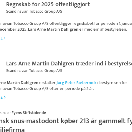
Regnskab for 2025 offentliggjort
Scandinavian Tobacco Group A/S
inavian Tobacco Group A/S
offentliggør regnskabet for perioden 1. janu
. december 2025.
Lars Arne Martin Dahlgren
er medlem af bestyrelsen.
RE
Lars Arne Martin Dahlgren træder ind i bestyrel
Scandinavian Tobacco Group A/S
Arne Martin Dahlgren
erstatter
Jörg Peter Biebernick
i bestyrelsen for
inavian Tobacco Group A/S
efter en periode på 2 år.
RE
Fyens Stiftstidende
ts 2018
·
nsk snus-mastodont køber 213 år gammelt f
iliefirma