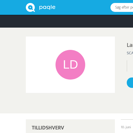
Søg efter 
La
SC
TILLIDSHVERV
10. juni