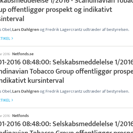
skabsmeddelelse 1/2016 - Scandinavian Toba
p offentliggør prospekt og indikativt
interval
 Obel,
Lars Dahlgren
og Fredrik Lagercrantz udtræder af bestyrelsen.
TIKEL
Netfonds.se
ar 2016
·
01-2016 08:48:00: Selskabsmeddelelse 1/2016
ndinavian Tobacco Group offentliggør prosp
ndikativt kursinterval
 Obel,
Lars Dahlgren
og Fredrik Lagercrantz udtræder af bestyrelsen.
TIKEL
Netfonds
ar 2016
·
01-2016 08:48:00: Selskabsmeddelelse 1/2016