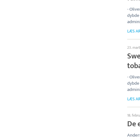
- Oliv
dybde 
admini
LÆS AR
23. mar
Swe
toba
- Oliv
dybde 
admini
LÆS AR
18. febr
De e
Anders