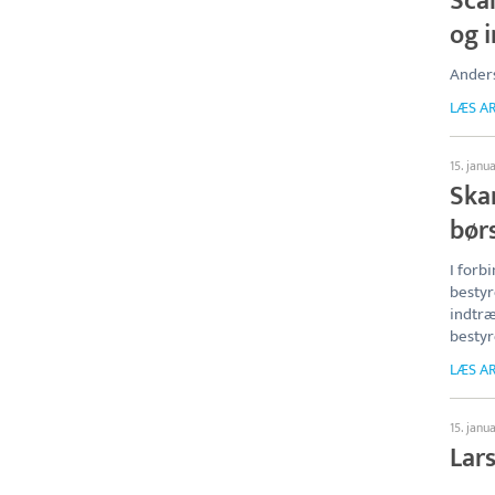
Sca
og i
Anders
LÆS AR
15. janu
Ska
bør
I forb
bestyr
indtræ
bestyr
LÆS AR
15. janu
Lar