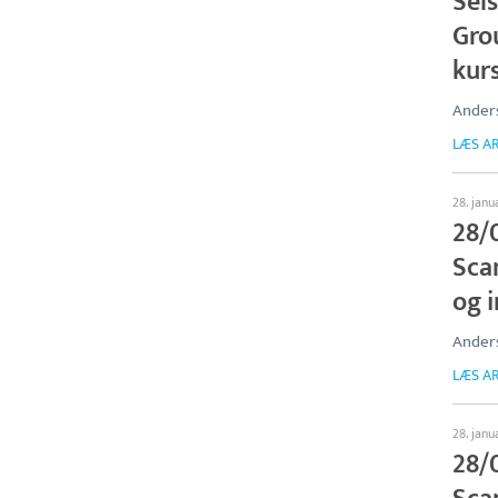
Sel
Grou
kurs
Anders
LÆS AR
28. janu
28/
Sca
og i
Anders
LÆS AR
28. janu
28/