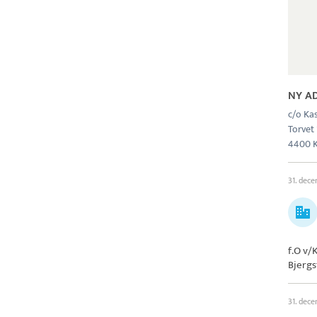
NY A
c/o Kas
Torvet 
4400 
31. dec
f.O v/
Bjergs
31. dec