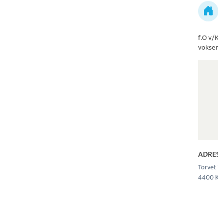
f.O v/
vokse
ADRE
Torvet 
4400 