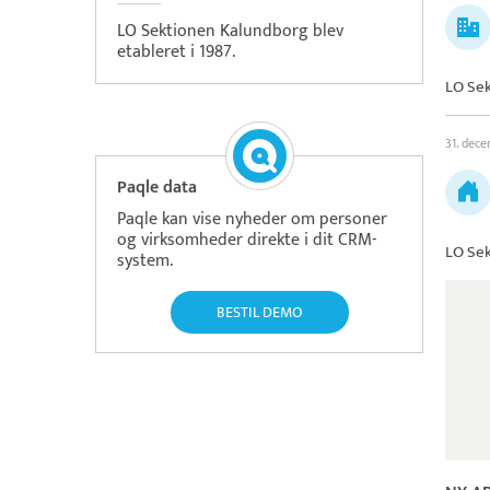
LO Sektionen Kalundborg blev
etableret i 1987.
LO Sek
31. dec
Paqle data
Paqle kan vise nyheder om personer
og virksomheder direkte i dit CRM-
LO Sek
system.
BESTIL DEMO