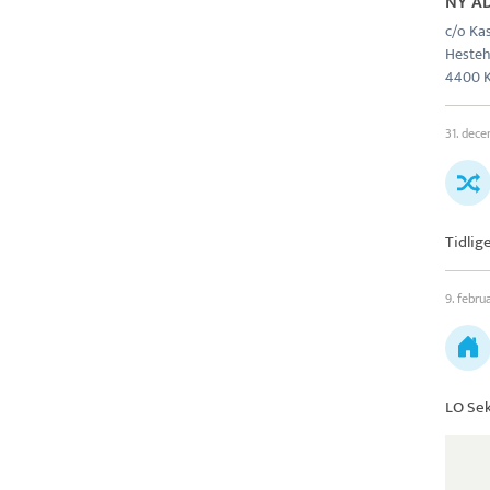
NY A
c/o Ka
Hesteh
4400 
31. dec
Tidlig
9. febru
LO Sek