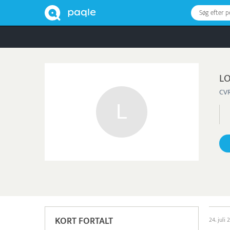
Søg efter 
LO
CVR
KORT FORTALT
24. juli 