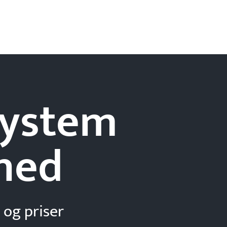
-system
hed
 og priser