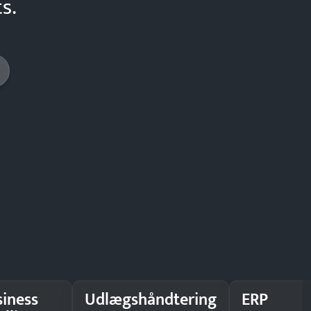
s.
siness
Udlægshåndtering
ERP