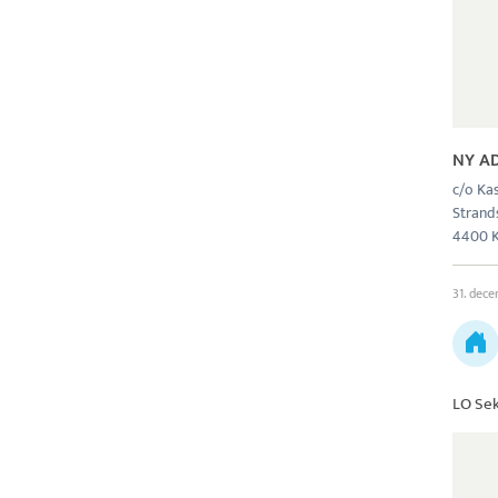
NY A
c/o Ka
Strand
4400 
31. dec
LO Sek