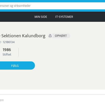
personer og virksomheder
MIN SIDE
IT-SYSTEMER
 Sektionen Kalundborg
OPHØRT
 · 12186134
1986
Stiftet
FØLG
2011