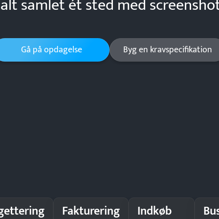
 alt samlet ét sted med screenshot
Gå på opdagelse
Byg en kravspecifikation
gettering
Fakturering
Indkøb
Bu