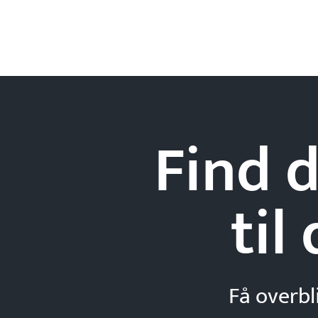
Find d
til
Få overbl