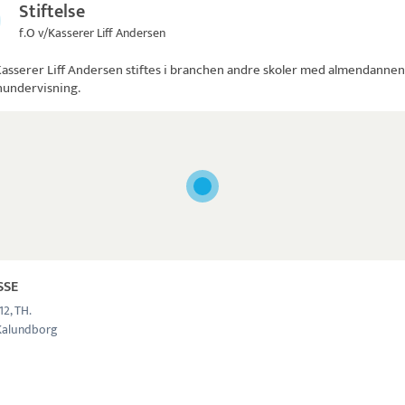
Stiftelse
f.O v/Kasserer Liff Andersen
Kasserer Liff Andersen
stiftes i branchen andre skoler med almendanne
nundervisning.
SSE
12, TH.
Kalundborg