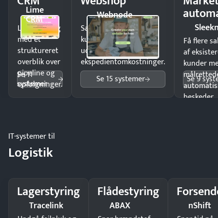
CRM
Webshop
Market
Lime
automa
Webnode
CRM
Sleek
Luk flere salg
Sælg produkter 24/7 til
med et
kunder i hele landet
Få flere s
struktureret
uden
af eksiste
overblik over
ekspedientomkostninger.
kunder m
pipeline og
Se 11
målrettede
Se 15 systemer
Se 9 sys
systemer
opfølgninger.
automatis
beskeder.
IT-systemer til
Logistik
Lagerstyring
Flådestyring
Forsend
Tracelink
ABAX
nShift