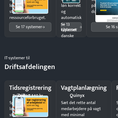
lønberegning og få
løn korrekt
på minutter o
styr på
og
dokumenter.
ressourceforbruget.
automatisk
—
Se 13
Se 17 systemer
Se 16 
systemer
tilpasset
danske
regler.
IT-systemer til
Driftsafdelingen
Tidsregistrering
Vagtplanlægning
ZeBon
Quinyx
Pristjek: 7.540 kr
Spar tid på
Sæt det rette antal
lønberegning og få
medarbejdere på vagt
styr på
med minimal