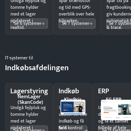
Undgå fejlpluk og
Spar brændstof
Spar tid på
tomme hylder
og tid med GPS-
fragtbookin
med et lager
overblik over hele
giv kundern
opdateret i
bilparken.
automatisk 
Se 6 systemer
Se 7 systemer
Se 7 syste
realtid.
& trace.
IT-systemer til
Indkøbsafdelingen
Lagerstyring
Indkøb
ERP
NemLager
KlarPris
EG ERP
(SkanCode)
Undgå fejlpluk og
Undgå
Undgå
tomme hylder
uautoriserede
dobbeltindtastn
med et lager
indkøb og få
og få ét samlet
Se 6
opdateret i
fuld kontrol
billede af hele
Se 6 systemer
Se 11 systemer