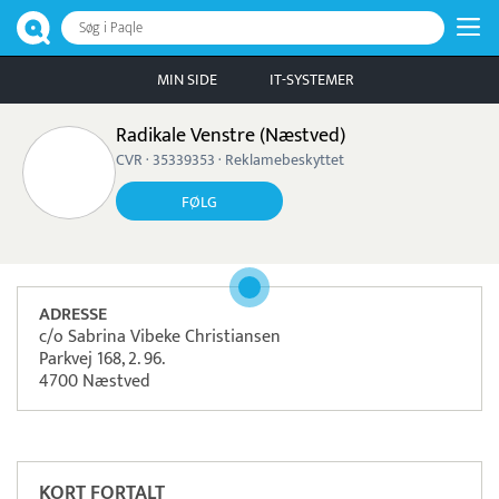
Søg i Paqle
MIN SIDE
IT-SYSTEMER
Radikale Venstre (Næstved)
CVR · 35339353 · Reklamebeskyttet
FØLG
ADRESSE
c/o Sabrina Vibeke Christiansen
Parkvej 168, 2. 96.
4700 Næstved
Pristjek:
7.540 kr
Se priseksempel
ZeBon
Tidsregistrering
KORT FORTALT