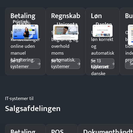
Betaling
Regnskab
Løn
Bu
Pristjek:
Frisbii
Uniconta
Danløn
17.268 kr
Modtag
Spar timer på
Udbetal
Op
kortbetalinger
bogføring og
løn korrekt
bud
online uden
overhold
og
tide
manuel
moms
automatisk
ind
håndtering.
automatisk.
—
pro
Se 12
Se 12
Se 13
S
systemer
systemer
systemer
tilpasset
danske
regler.
IT-systemer til
Salgsafdelingen
Betaling
POS
Dokumenthåndt