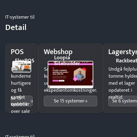
IT-systemer til
Detail
POS
Webshop
Lagersty
Loopia
FlexPOS
Rackbea
Sitebuilder
Ekspedér
Sælg produkter 24/7 til
Undgå fejlplu
kunderne
kunder i hele landet
tomme hylde
hurtigere
uden
med et lager
og få
ekspedientomkostninger.
opdateret i
samlet
realtid.
Se 15
Se 15 systemer
Se 6 system
systemer
overblik
over salg
og lager.