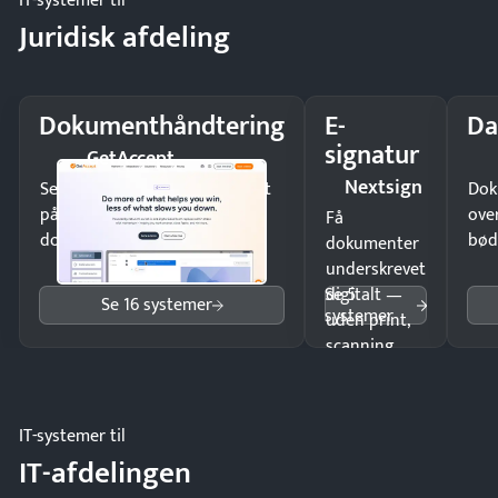
IT-systemer til
Juridisk afdeling
Dokumenthåndtering
E-
Da
signatur
GetAccept
Nextsign
Send kontrakter til underskrift
Dok
på minutter og mist ingen
ove
Få
dokumenter.
bød
dokumenter
underskrevet
Se 5
digitalt —
Se 16 systemer
systemer
uden print,
scanning
eller fysisk
møde.
IT-systemer til
IT-afdelingen