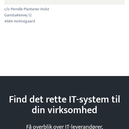
c/o Pernille Plantener Holst
Gambakkevej 12
4684 Holmegaard
Find det rette IT-system til
din
virksomhed
Få overblik over IT-leverandører,