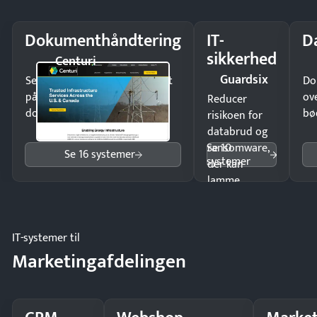
Dokumenthåndtering
IT-
D
sikkerhed
Centuri
Guardsix
Send kontrakter til underskrift
Do
på minutter og mist ingen
ov
Reducer
dokumenter.
bø
risikoen for
databrud og
Se 10
ransomware,
Se 16 systemer
systemer
der kan
lamme
driften.
IT-systemer til
Marketingafdelingen