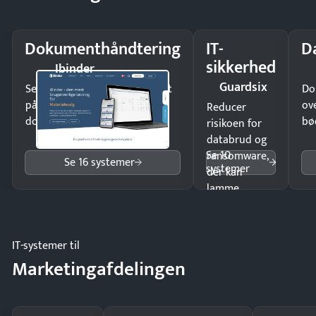
Dokumenthåndtering
IT-
D
sikkerhed
Ibinder
Guardsix
Send kontrakter til underskrift
Do
på minutter og mist ingen
ov
Reducer
dokumenter.
bø
risikoen for
databrud og
Se 10
ransomware,
Se 16 systemer
systemer
der kan
lamme
driften.
IT-systemer til
Marketingafdelingen