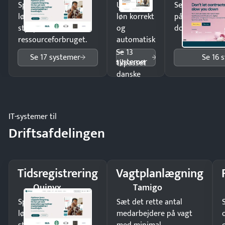
Spar tid på
Udbetal
Send kontrakter
lønberegning og få
løn korrekt
på minutter o
styr på
og
dokumenter.
ressourceforbruget.
automatisk
—
Se 13
Se 17 systemer
Se 16 
systemer
tilpasset
danske
regler.
IT-systemer til
Driftsafdelingen
Tidsregistrering
Vagtplanlægning
Quinyx
Tamigo
Spar tid på
Sæt det rette antal
lønberegning og få
medarbejdere på vagt