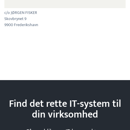
c/o JØRGEN FISKER
Skovbrynet 9
9900 Frederikshavn
Find det rette IT-system til
din
virksomhed