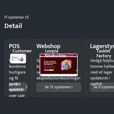
IT-systemer til
Detail
POS
Webshop
Lagersty
Customer
Loopia
Tasklet
1st
Sitebuilder
Factory
Ekspedér
Sælg produkter 24/7 til
Undgå fejlplu
kunderne
kunder i hele landet
tomme hylde
hurtigere
uden
med et lager
og få
ekspedientomkostninger.
opdateret i
samlet
realtid.
Se 15
Se 15 systemer
Se 6 system
systemer
overblik
over salg
og lager.