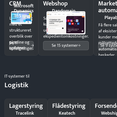
CRM
Webshop
Market
Microsoft
automa
Dynamics
Dandomain
365
Playab
Luk flere salg
Sælg produkter 24/7 til
med et
kunder i hele landet
Få flere s
struktureret
uden
af eksiste
overblik over
ekspedientomkostninger.
kunder m
pipeline og
Se 11
målrettede
Se 15 systemer
Se 9 sys
systemer
opfølgninger.
automatis
beskeder.
IT-systemer til
Logistik
Lagerstyring
Flådestyring
Forsend
Tracelink
Keatech
Webshi