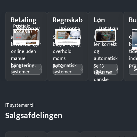
Betaling
Regnskab
Løn
Bu
Pristjek:
Pensopay
Uniconta
DataLøn
10.968 kr
Modtag
Spar timer på
Udbetal
Op
kortbetalinger
bogføring og
løn korrekt
bud
online uden
overhold
og
tide
manuel
moms
automatisk
ind
håndtering.
automatisk.
—
pro
Se 12
Se 12
Se 13
S
systemer
systemer
systemer
tilpasset
danske
regler.
IT-systemer til
Salgsafdelingen