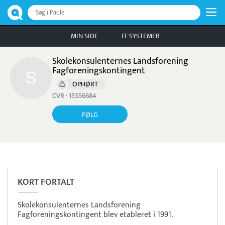
Søg i Paqle
MIN SIDE
IT-SYSTEMER
Skolekonsulenternes Landsforening
Fagforeningskontingent
OPHØRT
CVR · 15556684
FØLG
Læs mere om systemet
Quinyx
Tidsregistrering
KORT FORTALT
Skolekonsulenternes Landsforening
Fagforeningskontingent blev etableret i 1991.