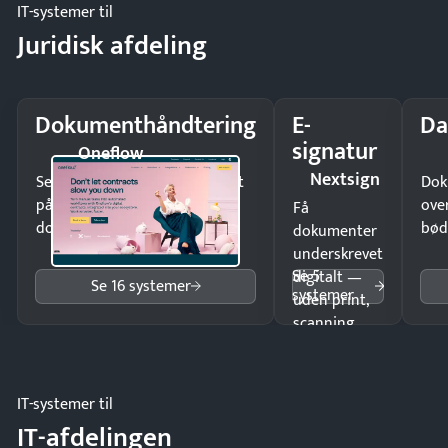
IT-systemer til
Juridisk afdeling
Dokumenthåndtering
E-
Da
signatur
Oneflow
Nextsign
Send kontrakter til underskrift
Dok
på minutter og mist ingen
ove
Få
dokumenter.
bød
dokumenter
underskrevet
Se 5
digitalt —
Se 16 systemer
systemer
uden print,
scanning
eller fysisk
møde.
IT-systemer til
IT-afdelingen