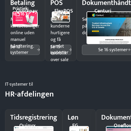
Betaling
POS
Dokumenthåndt
Pristjek:
Quickpay
FlexPOS
Centuri
18.516 kr
Modtag
Ekspedér
Send kontrakter til unde
kortbetalinger
kunderne
på minutter og mist ing
online uden
hurtigere
dokumenter.
manuel
og få
håndtering.
samlet
Se 12
Se 15
Se 16 systemer
systemer
systemer
overblik
over salg
og lager.
IT-systemer til
HR-afdelingen
Tidsregistrering
Løn
Dokument
Quinyx
EG
Oneflo