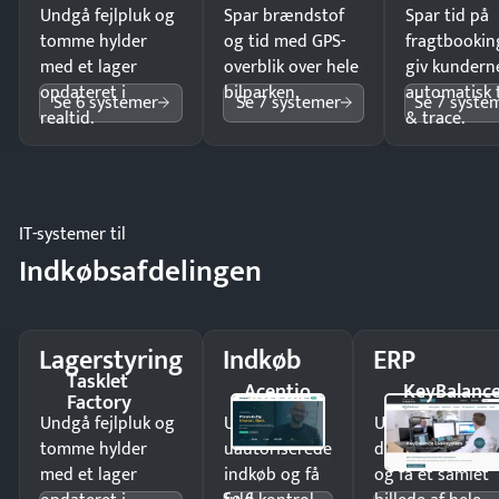
Undgå fejlpluk og
Spar brændstof
Spar tid på
tomme hylder
og tid med GPS-
fragtbookin
med et lager
overblik over hele
giv kundern
opdateret i
bilparken.
automatisk 
Se 6 systemer
Se 7 systemer
Se 7 syste
realtid.
& trace.
IT-systemer til
Indkøbsafdelingen
Lagerstyring
Indkøb
ERP
Tasklet
Acentio
KeyBalanc
Factory
Undgå fejlpluk og
Undgå
Undgå
tomme hylder
uautoriserede
dobbeltindtastn
med et lager
indkøb og få
og få ét samlet