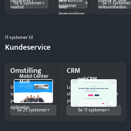
Se 6
opdateret i
fuld kontrol
billede af hele
Se 6 systemer
Se 11 systemer
systemer
realtid.
over
virksomheden.
leverandører
og forbrug.
IT-systemer til
Kundeservice
Omstilling
CRM
Mobil Center
webCRM
Midt
Undgå tabte opkald
Luk flere salg med et
og giv kunderne en
struktureret overblik over
professionel
pipeline og opfølgninger.
oplevelse.
Se 25 systemer
Se 11 systemer