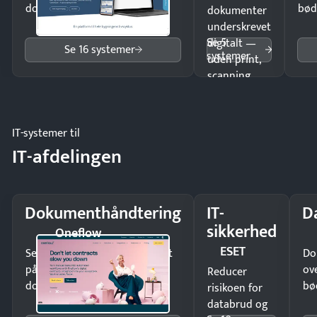
dokumenter.
bød
dokumenter
underskrevet
Se 5
digitalt —
Se 16 systemer
systemer
uden print,
scanning
eller fysisk
møde.
IT-systemer til
IT-afdelingen
Dokumenthåndtering
IT-
D
sikkerhed
Oneflow
ESET
Send kontrakter til underskrift
Do
på minutter og mist ingen
ov
Reducer
dokumenter.
bø
risikoen for
databrud og