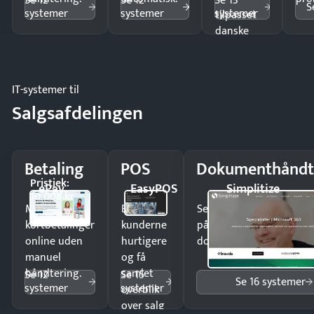
Se 12
Se 12
Se 13
S
systemer
systemer
systemer
tilpasset
danske
regler.
IT-systemer til
Salgsafdelingen
Betaling
POS
Dokumenthåndt
Pristjek:
ePay
EasyPOS
Simplitize
10.008 kr
Modtag
Ekspedér
Send kontrakter til unde
kortbetalinger
kunderne
på minutter og mist ing
online uden
hurtigere
dokumenter.
manuel
og få
håndtering.
samlet
Se 12
Se 15
Se 16 systemer
systemer
systemer
overblik
over salg