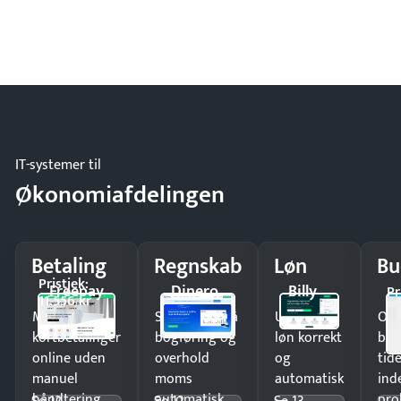
IT-systemer til
Økonomiafdelingen
Betaling
Regnskab
Løn
Bu
Pristjek:
Freepay
Dinero
Billy
Pr
11.556 kr
Modtag
Spar timer på
Udbetal
Op
kortbetalinger
bogføring og
løn korrekt
bud
online uden
overhold
og
tide
manuel
moms
automatisk
ind
håndtering.
automatisk.
—
pro