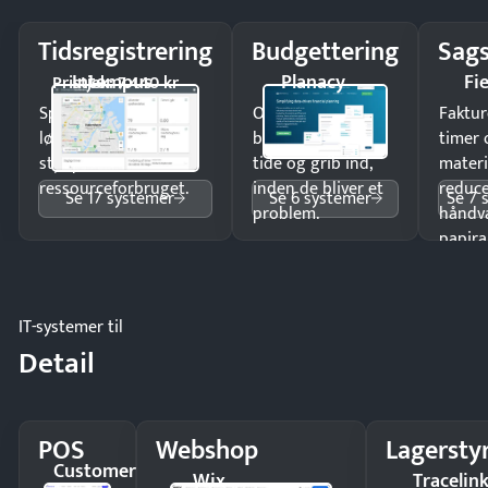
Tidsregistrering
Budgettering
Sags
Intempus
Planacy
Fi
Pristjek: 7.440 kr
Spar tid på
Opdag
Faktur
lønberegning og få
budgetafvigelser i
timer 
styr på
tide og grib ind,
materi
ressourceforbruget.
inden de bliver et
reduc
Se 17 systemer
Se 6 systemer
Se 7 
problem.
håndv
papira
IT-systemer til
Detail
POS
Webshop
Lagersty
Customer
Wix
Tracelin