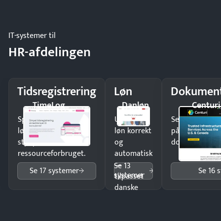
og lager.
IT-systemer til
HR-afdelingen
Tidsregistrering
Løn
Dokument
TimeLog
Danløn
Centuri
Spar tid på
Udbetal
Send kontrakter
lønberegning og få
løn korrekt
på minutter o
styr på
og
dokumenter.
ressourceforbruget.
automatisk
—
Se 13
Se 17 systemer
Se 16 
systemer
tilpasset
danske
regler.