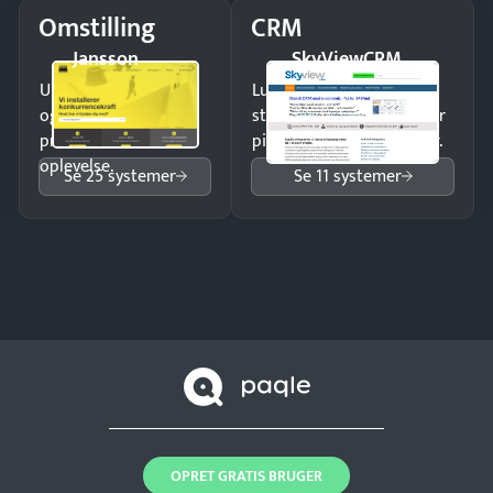
Omstilling
CRM
Jansson
SkyViewCRM
Undgå tabte opkald
Luk flere salg med et
og giv kunderne en
struktureret overblik over
professionel
pipeline og opfølgninger.
oplevelse.
Se 25 systemer
Se 11 systemer
OPRET GRATIS BRUGER