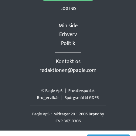
LOG IND
Min side
Erhverv
Politik
Kontakt os
redaktionen@paqle.com
© Paqle ApS
Privatlivspolitik
Brugervilkår
Spørgsmål til GDPR
Paqle ApS
Midtager 29
2605 Brøndby
CVR 36710306