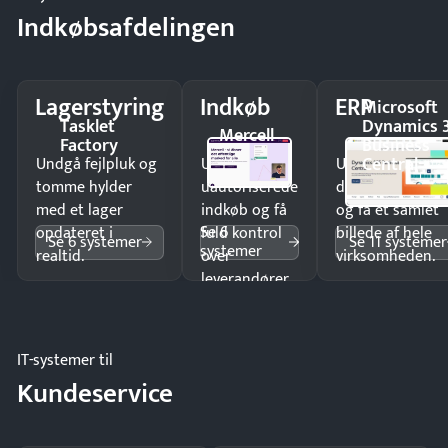
Indkøbsafdelingen
Lagerstyring
Indkøb
ERP
Microsoft
Tasklet
Dynamics 
Mercell
Factory
Business
Central
Undgå fejlpluk og
Undgå
Undgå
tomme hylder
uautoriserede
dobbeltindtastn
med et lager
indkøb og få
og få ét samlet
Se 6
opdateret i
fuld kontrol
billede af hele
Se 6 systemer
Se 11 systemer
systemer
realtid.
over
virksomheden.
leverandører
og forbrug.
IT-systemer til
Kundeservice