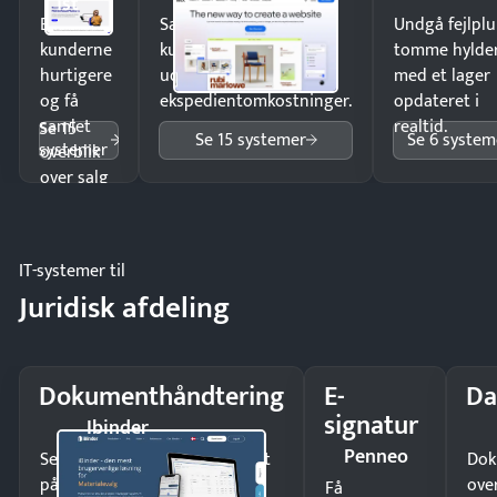
1st
Ekspedér
Sælg produkter 24/7 til
Undgå fejlplu
kunderne
kunder i hele landet
tomme hylde
hurtigere
uden
med et lager
og få
ekspedientomkostninger.
opdateret i
samlet
realtid.
Se 15
Se 15 systemer
Se 6 system
systemer
overblik
over salg
og lager.
IT-systemer til
Juridisk afdeling
Dokumenthåndtering
E-
Da
signatur
Ibinder
Penneo
Send kontrakter til underskrift
Dok
på minutter og mist ingen
ove
Få