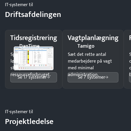
IT-systemer til
Driftsafdelingen
Tidsregistrering
Vagtplanlægning
DanTime
Tamigo
Spar tid på
Sæt det rette antal
lønberegning og få
medarbejdere på vagt
styr på
med minimal
ressourceforbruget.
administration.
Se 17 systemer
Se 7 systemer
IT-systemer til
Projektledelse