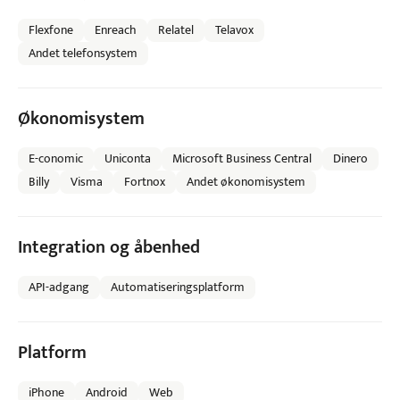
Flexfone
Enreach
Relatel
Telavox
Andet telefonsystem
Økonomisystem
E-conomic
Uniconta
Microsoft Business Central
Dinero
Billy
Visma
Fortnox
Andet økonomisystem
Integration og åbenhed
API-adgang
Automatiseringsplatform
Platform
iPhone
Android
Web