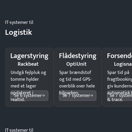
IT-systemer til
Logistik
Lagerstyring
Flådestyring
Forsend
Rackbeat
OptiUnit
Logisn
Undgå fejlpluk og
Spar brændstof
Spar tid på
tomme hylder
og tid med GPS-
fragtbookin
med et lager
overblik over hele
giv kundern
opdateret i
bilparken.
automatisk 
Se 6 systemer
Se 7 systemer
Se 7 syste
realtid.
& trace.
IT-systemer til