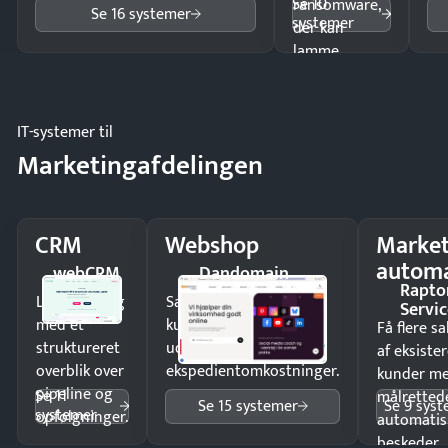
Se 10
ransomware,
Se 16 systemer
systemer
der kan
lamme
driften.
IT-systemer til
Marketingafdelingen
CRM
Webshop
Market
automa
webCRM
Dandomain
Rapto
Luk flere salg
Sælg produkter 24/7 til
Servic
med et
kunder i hele landet
Få flere s
struktureret
uden
af eksiste
overblik over
ekspedientomkostninger.
kunder m
pipeline og
Se 11
målrettede
Se 15 systemer
Se 9 sys
systemer
opfølgninger.
automatis
beskeder.