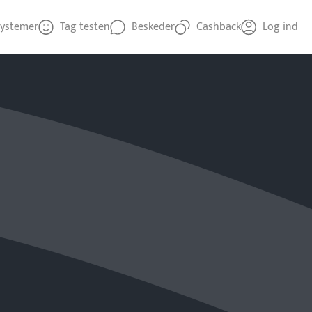
ystemer
Tag testen
Beskeder
Cashback
Log ind