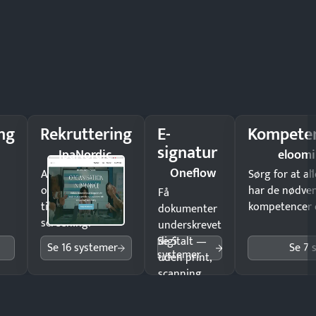
ng
Rekruttering
E-
Kompeten
signatur
IpaNordic
eloomi
Oneflow
Ansæt hurtigere
Sørg for at a
og brug færre
har de nødve
Få
timer på manuel
kompetencer og
dokumenter
screening.
underskrevet
Se 5
digitalt —
Se 16 systemer
Se 7 
systemer
uden print,
scanning
eller fysisk
møde.