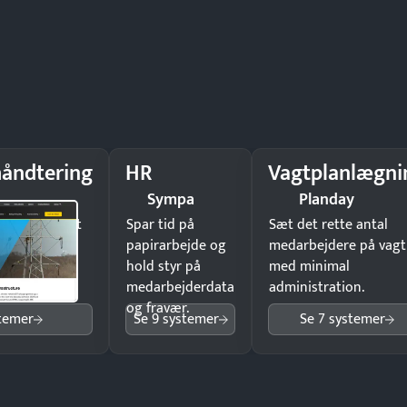
åndtering
HR
Vagtplanlægni
Sympa
Planday
il underskrift
Spar tid på
Sæt det rette antal
ist ingen
papirarbejde og
medarbejdere på vagt
hold styr på
med minimal
medarbejderdata
administration.
og fravær.
stemer
Se 9 systemer
Se 7 systemer