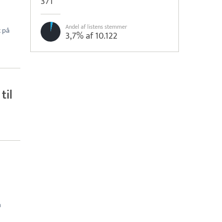
371
Andel af listens stemmer
 på
3,7% af 10.122
til
n