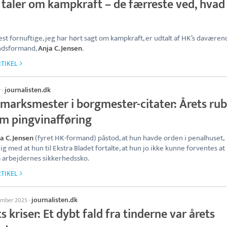
e taler om kampkraft – de færreste ved, hvad
st fornuftige, jeg har hørt sagt om kampkraft, er udtalt af HK’s daværen
ndsformand,
Anja C. Jensen
.
TIKEL
journalisten.dk
r
·
marksmester i borgmester-citater: Årets rub
om pingvinafføring
a C. Jensen
(fyret HK-formand) påstod, at hun havde orden i penalhuset,
ig med at hun til Ekstra Bladet fortalte, at hun jo ikke kunne forventes at
å arbejdernes sikkerhedssko.
TIKEL
journalisten.dk
ember 2025
·
s kriser: Et dybt fald fra tinderne var årets