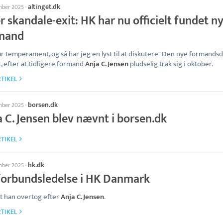
altinget.dk
mber 2025
·
r skandale-exit: HK har nu officielt fundet n
mand
ar temperament, og så har jeg en lyst til at diskutere" Den nye formands
dt, efter at tidligere formand
Anja C. Jensen
pludselig trak sig i oktober.
TIKEL
borsen.dk
mber 2025
·
 C. Jensen blev nævnt i borsen.dk
TIKEL
hk.dk
mber 2025
·
forbundsledelse i HK Danmark
t han overtog efter
Anja C. Jensen
.
TIKEL