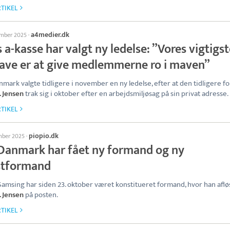
TIKEL
a4medier.dk
ember 2025
·
 a-kasse har valgt ny ledelse: ”Vores vigtigs
ave er at give medlemmerne ro i maven”
mark valgte tidligere i november en ny ledelse, efter at den tidligere 
. Jensen
trak sig i oktober efter en arbejdsmiljøsag på sin privat adresse.
TIKEL
piopio.dk
mber 2025
·
Danmark har fået ny formand og ny
tformand
amsing har siden 23. oktober været konstitueret formand, hvor han aflø
. Jensen
på posten.
TIKEL