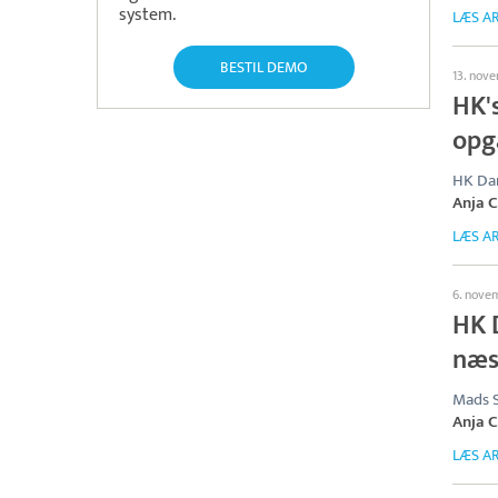
system.
LÆS AR
BESTIL DEMO
13. nov
HK's
opg
HK Dan
Anja C
LÆS AR
6. nove
HK 
næs
Mads S
Anja C
LÆS AR