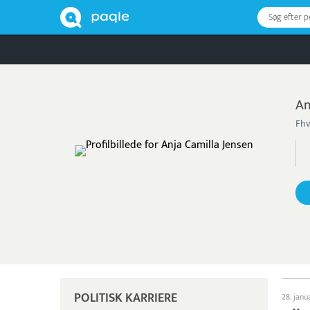
Søg efter 
An
Fhv
POLITISK KARRIERE
28. janu