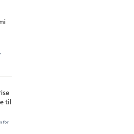
mi
n
ise
 til
n for