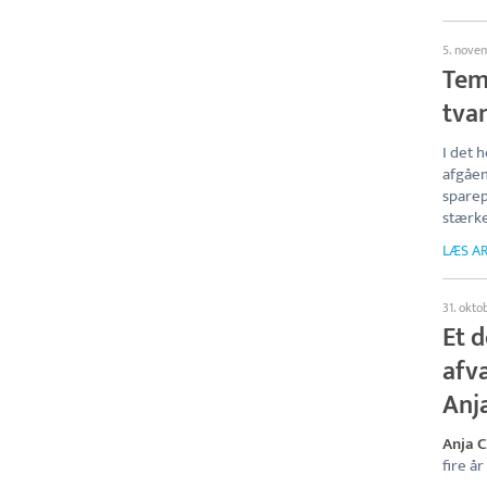
5. nove
Tem
tvan
I det 
afgåe
sparep
stærke
LÆS AR
31. okto
Et 
afvæ
Anja
Anja C
fire år