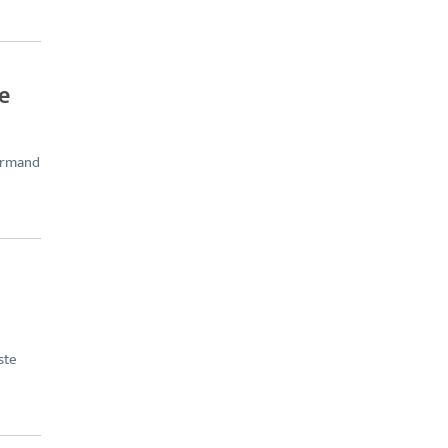
te
formand
ste