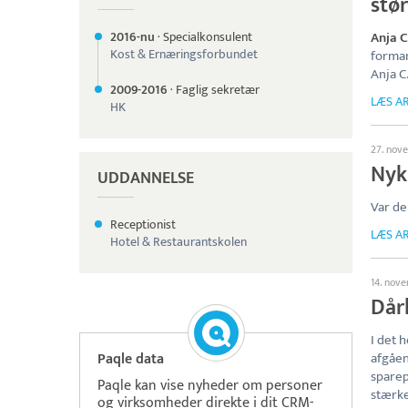
stø
2016-nu
·
Specialkonsulent
Anja C
Kost & Ernæringsforbundet
forman
Anja C
2009-
2016
·
Faglig sekretær
LÆS AR
HK
27. nov
Nyk
UDDANNELSE
Var d
Receptionist
LÆS AR
Hotel & Restaurantskolen
14. nov
Dårl
I det 
Paqle data
afgåe
sparep
Paqle kan vise nyheder om personer
stærke
og virksomheder direkte i dit CRM-