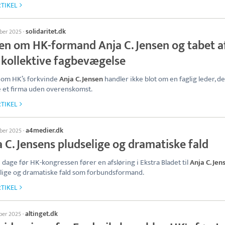
TIKEL
solidaritet.dk
ober 2025
·
en om HK-formand Anja C. Jensen og tabet a
 kollektive fagbevægelse
 om HK’s forkvinde
Anja C. Jensen
handler ikke blot om en faglig leder, de
 et firma uden overenskomst.
TIKEL
a4medier.dk
ober 2025
·
 C. Jensens pludselige og dramatiske fald
 dage før HK-kongressen fører en afsløring i Ekstra Bladet til
Anja C. Jen
lige og dramatiske fald som forbundsformand.
TIKEL
altinget.dk
ober 2025
·