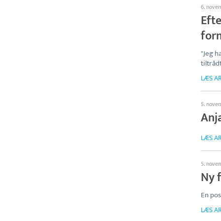
6. nove
Efte
for
"Jeg h
tiltrå
LÆS AR
5. nove
Anja
LÆS AR
5. nove
Ny 
En pos
LÆS AR