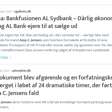
ugebrev.dk
mber 2025
·
a: Bankfusionen AL Sydbank – Dårlig økono
g AL Bank-ejere til at sælge ud
hele taget har HK ikke set heldig ud i den seneste tid – særligt ikke med
nde formand
Anja C. Jensen
, som hverken formåede at få støtte til sine
laner fra toppen af HK Privat eller kunne sætte sig igennem over for de
 metalformand Claus Jensen omkring salget af Arbejdernes Landsbank.
TIKEL
a4medier.dk
ber 2025
·
dokument blev afgørende og en forfatningskr
rget i løbet af 24 dramatiske timer, der førte
 C. Jensens fald
. Jensen
skrev historie som HK's første kvindelige formand på kongresse
 siden.