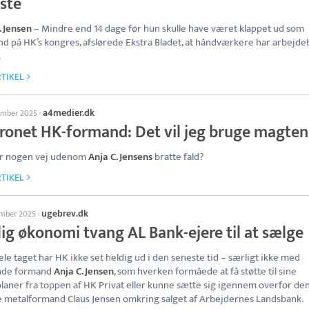
rste
. Jensen
– Mindre end 14 dage før hun skulle have været klappet ud som
d på HK’s kongres, afslørede Ekstra Bladet, at håndværkere har arbejdet
.
TIKEL
a4medier.dk
ember 2025
·
ronet HK-formand: Det vil jeg bruge magten 
er nogen vej udenom
Anja C. Jensens
bratte fald?
TIKEL
ugebrev.dk
ember 2025
·
ig økonomi tvang AL Bank-ejere til at sælge
hele taget har HK ikke set heldig ud i den seneste tid – særligt ikke med
nde formand
Anja C. Jensen
, som hverken formåede at få støtte til sine
laner fra toppen af HK Privat eller kunne sætte sig igennem overfor de
 metalformand Claus Jensen omkring salget af Arbejdernes Landsbank.