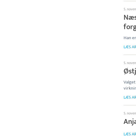
5. nove
Næs
for
Han er
LÆS AR
5. nove
Østj
Valget
virkni
LÆS AR
5. nove
Anja
LÆS AR