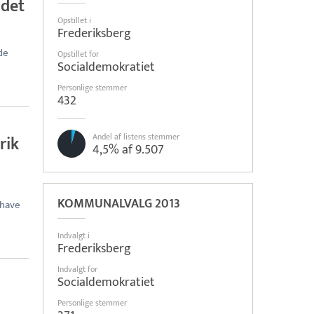
 det
Opstillet i
Frederiksberg
de
Opstillet for
Socialdemokratiet
Personlige stemmer
432
Andel af listens stemmer
rik
4,5% af 9.507
KOMMUNALVALG 2013
 have
Indvalgt i
Frederiksberg
Indvalgt for
Socialdemokratiet
Personlige stemmer