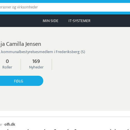
personer og virksomheder
MIN SIDE
IT-SYSTEMER
ja Camilla Jensen
. kommunalbestyrelsesmedlem i Frederiksberg (S)
0
169
Roller
Nyheder
FØLG
olfi.dk
ar
·