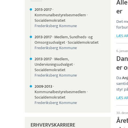
All
er
2015-
2017
·
Kommunalbestyrelsesmedlem
·
Socialdemokratiet
Det me
Frederiksberg Kommune
forbu
LÆS AR
2013-
2017
·
Medlem, Sundheds- og
Omsorgsudvalget
·
Socialdemokratiet
Frederiksberg Kommune
6. janua
Dan
2013-
2017
·
Medlem,
Undervisningsudvalget
·
er 
Socialdemokratiet
Frederiksberg Kommune
Da
Anj
samtid
2009-
2013
·
styr p
Kommunalbestyrelsesmedlem
·
Socialdemokratiet
LÆS AR
Frederiksberg Kommune
30. dec
Året
ERHVERVSKARRIERE