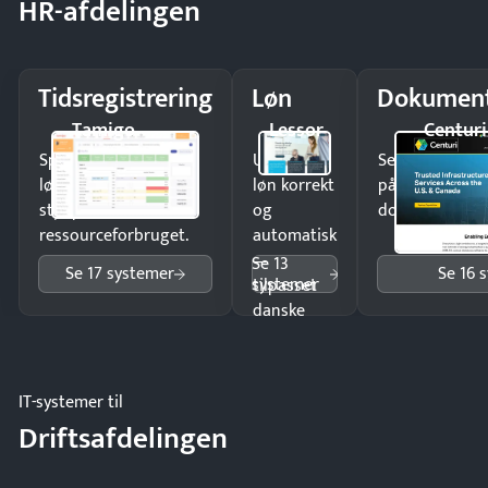
HR-afdelingen
Tidsregistrering
Løn
Dokument
Tamigo
Lessor
Centuri
Spar tid på
Udbetal
Send kontrakter
lønberegning og få
løn korrekt
på minutter o
styr på
og
dokumenter.
ressourceforbruget.
automatisk
—
Se 13
Se 17 systemer
Se 16 
systemer
tilpasset
danske
regler.
IT-systemer til
Driftsafdelingen