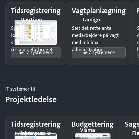
Tidsregistrering
Vagtplanlægning
DanTime
Tamigo
Spar tid på
Sæt det rette antal
lønberegning og få
medarbejdere på vagt
styr på
med minimal
ressourceforbruget.
administration.
Se 17 systemer
Se 7 systemer
IT-systemer til
Projektledelse
Tidsregistrering
Budgettering
Sags
Visma
Intempus
Fi
Pristjek: 7.440 kr
Software