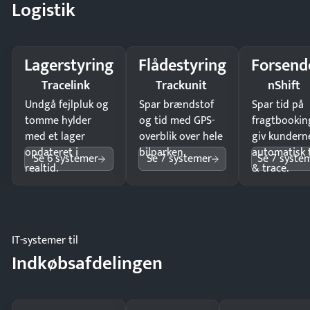
Logistik
Lagerstyring
Flådestyring
Forsend
Tracelink
Trackunit
nShift
Undgå fejlpluk og
Spar brændstof
Spar tid på
tomme hylder
og tid med GPS-
fragtbookin
med et lager
overblik over hele
giv kundern
opdateret i
bilparken.
automatisk 
Se 6 systemer
Se 7 systemer
Se 7 syste
realtid.
& trace.
IT-systemer til
Indkøbsafdelingen