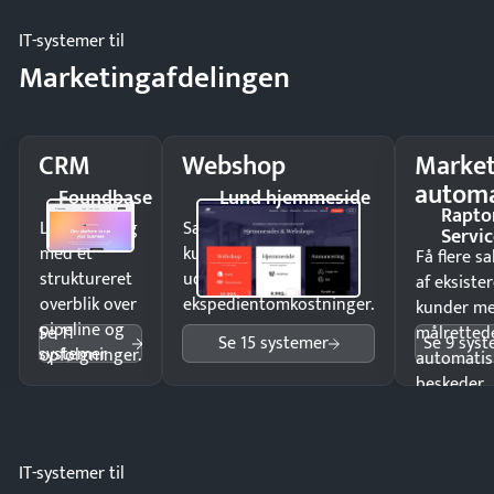
IT-systemer til
Marketingafdelingen
CRM
Webshop
Market
automa
Foundbase
Lund hjemmeside
Rapto
Luk flere salg
Sælg produkter 24/7 til
Servic
med et
kunder i hele landet
Få flere s
struktureret
uden
af eksiste
overblik over
ekspedientomkostninger.
kunder m
pipeline og
Se 11
målrettede
Se 15 systemer
Se 9 sys
systemer
opfølgninger.
automatis
beskeder.
IT-systemer til