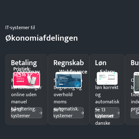
IT-systemer til
Økonomiafdelingen
Betaling
Regnskab
Løn
Bu
Pristjek:
Quickpay
Webfinance
Salary
18.516 kr
Modtag
Spar timer på
Udbetal
Op
kortbetalinger
bogføring og
løn korrekt
bud
online uden
overhold
og
tide
manuel
moms
automatisk
ind
håndtering.
automatisk.
—
pro
Se 12
Se 12
Se 13
S
systemer
systemer
systemer
tilpasset
danske
regler.