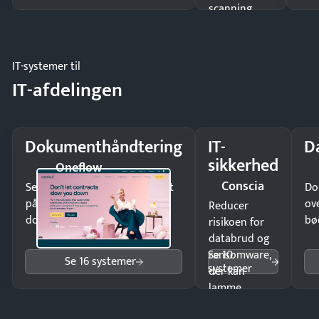
scanning
eller fysisk
møde.
IT-systemer til
IT-afdelingen
Dokumenthåndtering
IT-
D
sikkerhed
Oneflow
Conscia
Send kontrakter til underskrift
Do
på minutter og mist ingen
ov
Reducer
dokumenter.
bø
risikoen for
databrud og
Se 10
ransomware,
Se 16 systemer
systemer
der kan
lamme
driften.