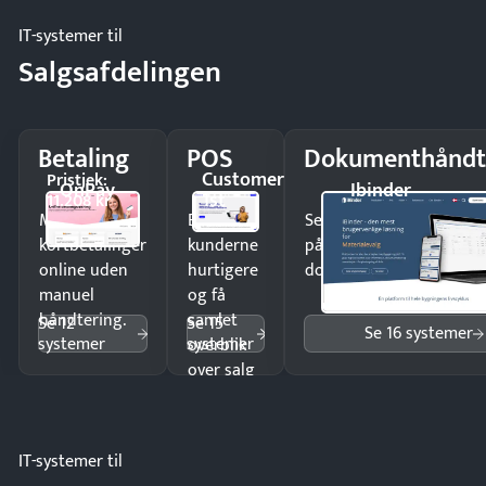
IT-systemer til
Salgsafdelingen
Betaling
POS
Dokumenthåndt
Customer
Pristjek:
OnPay
Ibinder
1st
11.208 kr
Modtag
Ekspedér
Send kontrakter til unde
kortbetalinger
kunderne
på minutter og mist ing
online uden
hurtigere
dokumenter.
manuel
og få
håndtering.
samlet
Se 12
Se 15
Se 16 systemer
systemer
systemer
overblik
over salg
og lager.
IT-systemer til