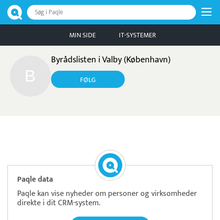
Søg i Paqle
MIN SIDE
IT-SYSTEMER
Byrådslisten i Valby (København)
FØLG
Læs mere om systemet
Tamigo
Tidsregistrering
Paqle data
Paqle kan vise nyheder om personer og virksomheder
direkte i dit CRM-system.