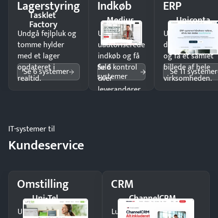
Lagerstyring
Indkøb
ERP
Tasklet
Medius
Uniconta
Factory
Undgå fejlpluk og
Undgå
Undgå
tomme hylder
uautoriserede
dobbeltindtastn
med et lager
indkøb og få
og få ét samlet
Se 6
opdateret i
fuld kontrol
billede af hele
Se 6 systemer
Se 11 systemer
systemer
realtid.
over
virksomheden.
leverandører
og forbrug.
IT-systemer til
Kundeservice
Omstilling
CRM
Uni-Tel
ChannelCRM
Undgå tabte opkald
Luk flere salg med et