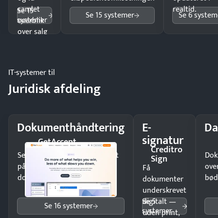
samlet
realtid.
Se 15
Se 15 systemer
Se 6 system
systemer
overblik
over salg
og lager.
IT-systemer til
Juridisk afdeling
Dokumenthåndtering
E-
Da
signatur
GetAccept
Creditro
Send kontrakter til underskrift
Dok
Sign
på minutter og mist ingen
ove
Få
dokumenter.
bød
dokumenter
underskrevet
Se 5
digitalt —
Se 16 systemer
systemer
uden print,