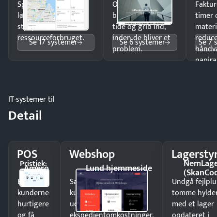
Spar tid på
Opdag
Faktur
lønberegning og få
budgetafvigelser i
timer 
styr på
tide og grib ind,
materi
ressourceforbruget.
inden de bliver et
reduc
Se 17 systemer
Se 6 systemer
Se 7 
problem.
håndv
papira
IT-systemer til
Detail
POS
Webshop
Lagersty
NemLag
Pristjek:
Amero
Lund hjemmeside
(SkanCo
4.788 kr
Ekspedér
Sælg produkter 24/7 til
Undgå fejlplu
kunderne
kunder i hele landet
tomme hylde
hurtigere
uden
med et lager
og få
ekspedientomkostninger.
opdateret i