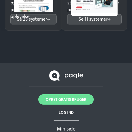
og giv kunderne en
struktureret overblik over
professionel
pipeline og opfølgninger.
oplevelse.
Se 25 systemer
Se 11 systemer
OPRET GRATIS BRUGER
LOG IND
Min side