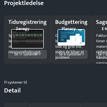
Projektledelse
Tidsregistrering
Budgettering
Sags
Zenegy
Planacy
E-
Spar tid på
Opdag
Faktur
lønberegning og få
budgetafvigelser i
timer 
styr på
tide og grib ind,
materi
ressourceforbruget.
inden de bliver et
reduc
Se 17 systemer
Se 6 systemer
Se 7 
problem.
håndv
papira
IT-systemer til
Detail