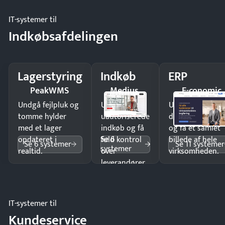
IT-systemer til
Indkøbsafdelingen
Lagerstyring
Indkøb
ERP
PeakWMS
Medius
E-conomic
Undgå fejlpluk og
Undgå
Undgå
tomme hylder
uautoriserede
dobbeltindtastn
med et lager
indkøb og få
og få ét samlet
Se 6
opdateret i
fuld kontrol
billede af hele
Se 6 systemer
Se 11 systemer
systemer
realtid.
over
virksomheden.
leverandører
og forbrug.
IT-systemer til
Kundeservice