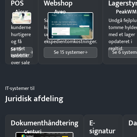
POS
Webshop
Lagersty
Ajour
Aveo
PeakWM
Ekspedér
Sælg produkter 24/7 til
Undgå fejlplu
kunderne
kunder i hele landet
tomme hylde
hurtigere
uden
med et lager
og få
ekspedientomkostninger.
opdateret i
samlet
realtid.
Se 15
Se 15 systemer
Se 6 system
systemer
overblik
over salg
og lager.
IT-systemer til
Juridisk afdeling
Dokumenthåndtering
E-
Da
signatur
Centuri