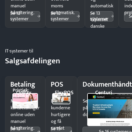
manuel
moms
automatisk
ind
håndtering.
automatisk.
—
pro
Se 12
Se 12
Se 13
S
systemer
systemer
systemer
tilpasset
danske
regler.
IT-systemer til
Salgsafdelingen
Betaling
POS
Dokumenthåndt
Pristjek:
OnPay
FlexPOS
Centuri
11.208 kr
Modtag
Ekspedér
Send kontrakter til unde
kortbetalinger
kunderne
på minutter og mist ing
online uden
hurtigere
dokumenter.
manuel
og få
håndtering.
samlet
Se 12
Se 15
Se 16 systemer