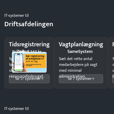
regler.
IT-systemer til
Driftsafdelingen
Tidsregistrering
Vagtplanlægning
ZeBon
SameSystem
Pristjek: 7.540 kr
Spar tid på
Sæt det rette antal
lønberegning og få
medarbejdere på vagt
styr på
med minimal
ressourceforbruget.
administration.
Se 17 systemer
Se 7 systemer
IT-systemer til