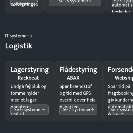
Se 15 systemer
Se 9 sys
systemer
opfølgninger.
automatis
beskeder.
IT-systemer til
Logistik
Lagerstyring
Flådestyring
Forsend
Rackbeat
ABAX
Webshi
Undgå fejlpluk og
Spar brændstof
Spar tid på
tomme hylder
og tid med GPS-
fragtbookin
med et lager
overblik over hele
giv kundern
opdateret i
bilparken.
automatisk 
Se 6 systemer
Se 7 systemer
Se 7 syste
realtid.
& trace.