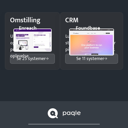
Omstilling
CRM
Enreach
Foundbase
Undgå tabte opkald
Luk flere salg med et
og giv kunderne en
struktureret overblik over
professionel
pipeline og opfølgninger.
oplevelse.
Se 25 systemer
Se 11 systemer