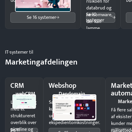
dokumenter.
bø
risikoen for
databrud og
Se 10
ransomware,
Se 16 systemer
systemer
der kan
lamme
driften.
IT-systemer til
Marketingafdelingen
CRM
Webshop
Market
automa
webCRM
Dandomain
Marke
Luk flere salg
Sælg produkter 24/7 til
med et
kunder i hele landet
Få flere s
struktureret
uden
af eksiste
overblik over
ekspedientomkostninger.
kunder m
pipeline og
Se 11
målrettede