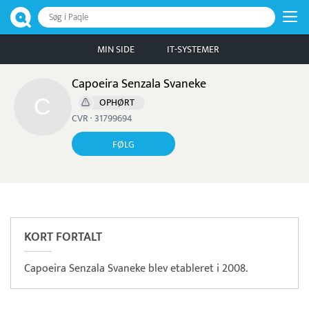
Søg i Paqle
MIN SIDE
IT-SYSTEMER
Capoeira Senzala Svaneke
OPHØRT
CVR · 31799694
FØLG
Pristjek:
17.268 kr
Se priseksempel
Frisbii
Betaling
KORT FORTALT
Capoeira Senzala Svaneke blev etableret i 2008.