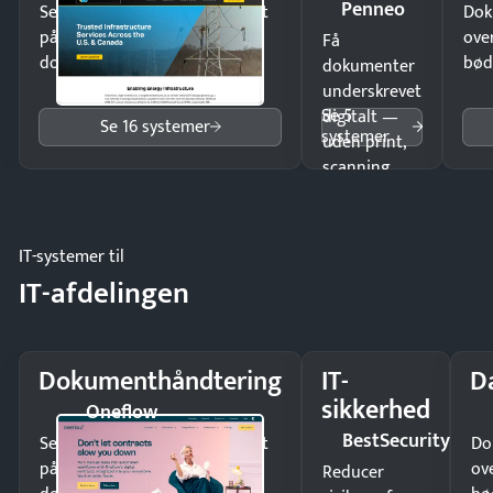
Penneo
Send kontrakter til underskrift
Dok
på minutter og mist ingen
ove
Få
dokumenter.
bød
dokumenter
underskrevet
Se 5
digitalt —
Se 16 systemer
systemer
uden print,
scanning
eller fysisk
møde.
IT-systemer til
IT-afdelingen
Dokumenthåndtering
IT-
D
sikkerhed
Oneflow
BestSecurity
Send kontrakter til underskrift
Do
på minutter og mist ingen
ov
Reducer