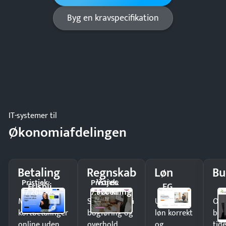
Byg en kravspecifikation
IT-systemer til
Økonomiafdelingen
Betaling
Regnskab
Løn
Bu
Vores
Pristjek:
Pristjek:
Frisbii
EG
Forening
17.268 kr
7.920 kr
Modtag
Spar timer på
Udbetal
Op
kortbetalinger
bogføring og
løn korrekt
bud
online uden
overhold
og
tide