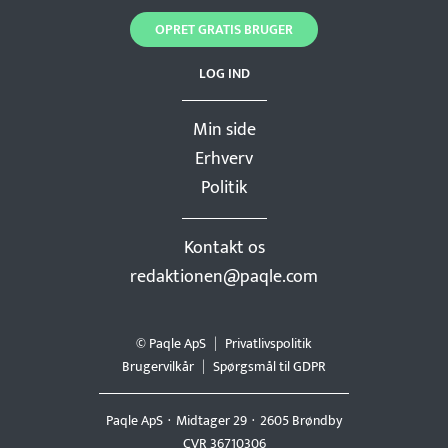
OPRET GRATIS BRUGER
LOG IND
Min side
Erhverv
Politik
Kontakt os
redaktionen@paqle.com
© Paqle ApS
Privatlivspolitik
Brugervilkår
Spørgsmål til GDPR
Paqle ApS
Midtager 29
2605 Brøndby
CVR 36710306