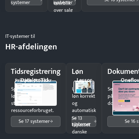
systemer
systemer
overblik
over salg
og lager.
IT-systemer til
HR-afdelingen
Tidsregistrering
Løn
Dokument
Dataløn Tid
Lessor
Oneflo
Pristjek: 11.535 kr
Spar tid på
Udbetal
Send kontrakter
lønberegning og få
løn korrekt
på minutter o
styr på
og
dokumenter.
ressourceforbruget.
automatisk
—
Se 13
Se 17 systemer
Se 16 
systemer
tilpasset
danske