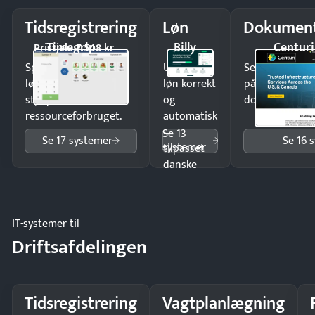
Tidsregistrering
Løn
Dokument
Timegrip
Billy
Centuri
Pristjek: 7.548 kr
Spar tid på
Udbetal
Send kontrakter
lønberegning og få
løn korrekt
på minutter o
styr på
og
dokumenter.
ressourceforbruget.
automatisk
—
Se 13
Se 17 systemer
Se 16 
systemer
tilpasset
danske
regler.
IT-systemer til
Driftsafdelingen
Tidsregistrering
Vagtplanlægning