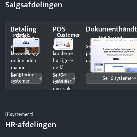
Salgsafdelingen
Betaling
POS
Dokumenthåndt
Customer
Pristjek:
Flatpay
GetAccept
1st
11.880 kr
Modtag
Ekspedér
Send kontrakter til unde
kortbetalinger
kunderne
på minutter og mist ing
online uden
hurtigere
dokumenter.
manuel
og få
håndtering.
samlet
Se 12
Se 15
Se 16 systemer
systemer
systemer
overblik
over salg
og lager.
IT-systemer til
HR-afdelingen