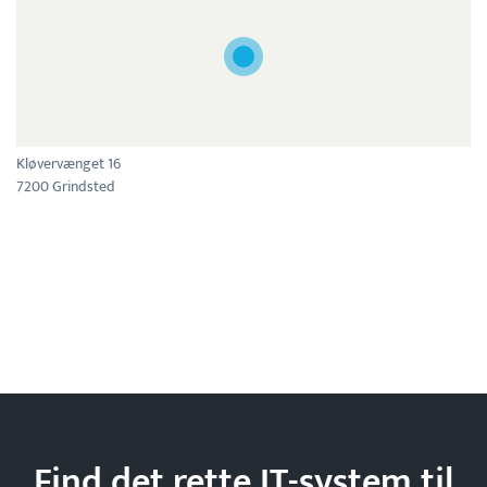
Kløvervænget 16
7200 Grindsted
Find det rette IT-system til