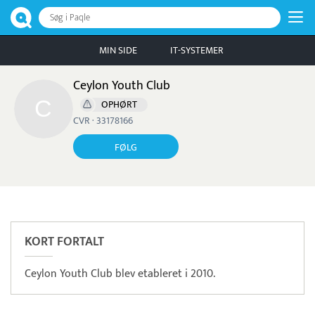
Søg i Paqle
MIN SIDE
IT-SYSTEMER
Ceylon Youth Club
OPHØRT
CVR · 33178166
FØLG
Pristjek:
11.556 kr
Se priseksempel
Freepay
Betaling
KORT FORTALT
Ceylon Youth Club blev etableret i 2010.