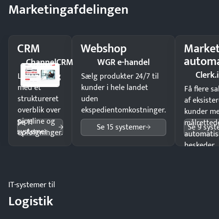
Marketingafdelingen
CRM
Webshop
Market
automa
ChannelCRM
WGR e-handel
Clerk.
Luk flere salg
Sælg produkter 24/7 til
med et
kunder i hele landet
Få flere s
struktureret
uden
af eksiste
overblik over
ekspedientomkostninger.
kunder m
pipeline og
Se 11
målrettede
Se 15 systemer
Se 9 sys
systemer
opfølgninger.
automatis
beskeder.
IT-systemer til
Logistik