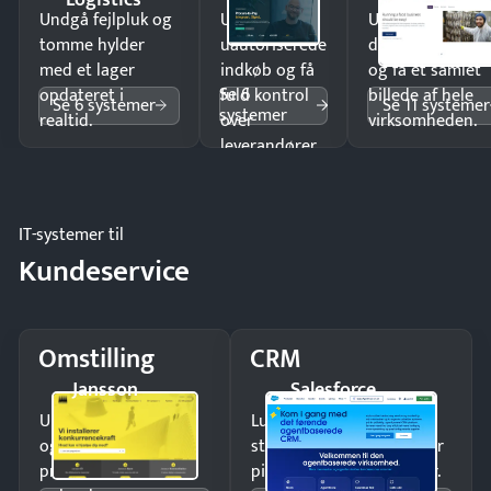
Undgå fejlpluk og
Undgå
Undgå
tomme hylder
uautoriserede
dobbeltindtastn
med et lager
indkøb og få
og få ét samlet
Se 6
opdateret i
fuld kontrol
billede af hele
Se 6 systemer
Se 11 systemer
systemer
realtid.
over
virksomheden.
leverandører
og forbrug.
IT-systemer til
Kundeservice
Omstilling
CRM
Jansson
Salesforce
Undgå tabte opkald
Luk flere salg med et
og giv kunderne en
struktureret overblik over
professionel
pipeline og opfølgninger.