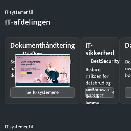
møde.
IT-systemer til
IT-afdelingen
Dokumenthåndtering
IT-
D
sikkerhed
Oneflow
BestSecurity
Send kontrakter til underskrift
Do
på minutter og mist ingen
ov
Reducer
dokumenter.
bø
risikoen for
databrud og
Se 10
ransomware,
Se 16 systemer
systemer
der kan
lamme
driften.
IT-systemer til