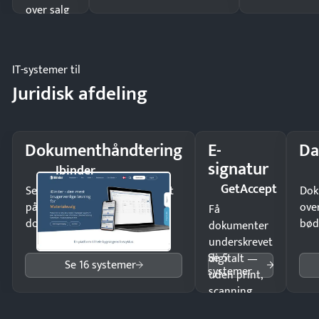
over salg
og lager.
IT-systemer til
Juridisk afdeling
Dokumenthåndtering
E-
Da
signatur
Ibinder
GetAccept
Send kontrakter til underskrift
Dok
på minutter og mist ingen
ove
Få
dokumenter.
bød
dokumenter
underskrevet
Se 5
digitalt —
Se 16 systemer
systemer
uden print,
scanning
eller fysisk