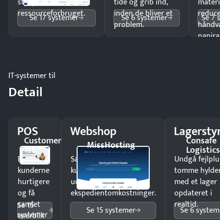
styr på
tide og grib ind,
materi
ressourceforbruget.
inden de bliver et
reduc
Se 17 systemer
Se 6 systemer
Se 7 
problem.
håndv
papira
IT-systemer til
Detail
POS
Webshop
Lagersty
Customer
Consafe
MissHosting
1st
Logistic
Ekspedér
Sælg produkter 24/7 til
Undgå fejlplu
kunderne
kunder i hele landet
tomme hylde
hurtigere
uden
med et lager
og få
ekspedientomkostninger.
opdateret i
samlet
realtid.
Se 15
Se 15 systemer
Se 6 system
systemer
overblik