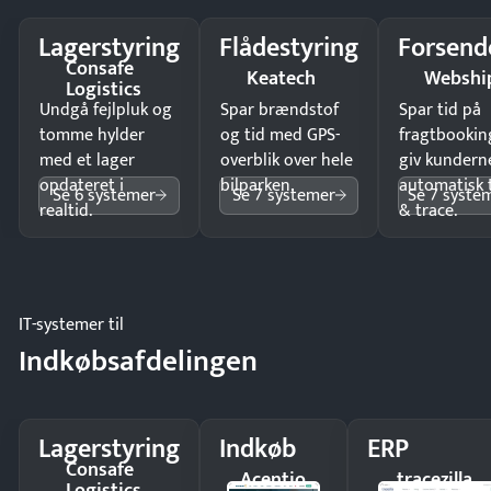
Lagerstyring
Flådestyring
Forsend
Consafe
Keatech
Webshi
Logistics
Undgå fejlpluk og
Spar brændstof
Spar tid på
tomme hylder
og tid med GPS-
fragtbookin
med et lager
overblik over hele
giv kundern
opdateret i
bilparken.
automatisk 
Se 6 systemer
Se 7 systemer
Se 7 syste
realtid.
& trace.
IT-systemer til
Indkøbsafdelingen
Lagerstyring
Indkøb
ERP
Consafe
Acentio
tracezilla
Logistics