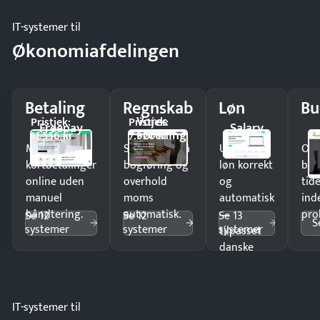
IT-systemer til
Økonomiafdelingen
Betaling
Regnskab
Løn
Bu
Vores
Pristjek:
Pristjek:
Freepay
Salary
Forening
11.556 kr
7.920 kr
Modtag
Spar timer på
Udbetal
Op
kortbetalinger
bogføring og
løn korrekt
bud
online uden
overhold
og
tide
manuel
moms
automatisk
ind
håndtering.
automatisk.
—
pro
Se 12
Se 12
Se 13
S
systemer
systemer
systemer
tilpasset
danske
regler.
IT-systemer til