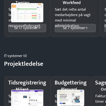
Tamigo
Workfeed
Spar tid på
Sæt det rette antal
lønberegning og få
medarbejdere på vagt
styr på
med minimal
ressourceforbruget.
administration.
Se 17 systemer
Se 7 systemer
IT-systemer til
Projektledelse
Tidsregistrering
Budgettering
Sags
Milient
Planyard
Or
Spar tid på
Opdag
Faktur
lønberegning og få
budgetafvigelser i
timer 