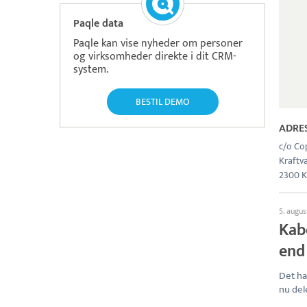
Paqle data
Paqle kan vise nyheder om personer
og virksomheder direkte i dit CRM-
system.
BESTIL DEMO
ADRE
c/o Co
Kraftv
2300 K
5. augus
Kab
end
Det ha
nu del