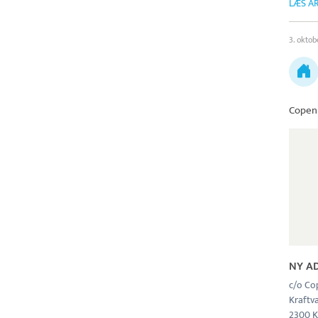
LÆS AR
3. oktob
Copen
NY A
c/o Co
Kraftv
2300 K