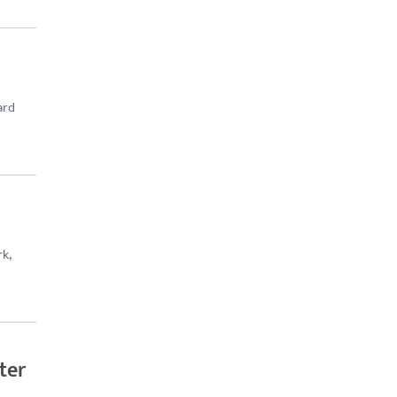
ard
k,
ter