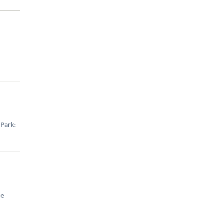
 Park:
de