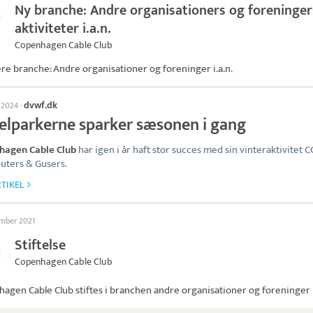
Ny branche: Andre organisationers og foreninger
aktiviteter i.a.n.
Copenhagen Cable Club
ere branche: Andre organisationer og foreninger i.a.n.
dvwf.dk
l 2024
·
elparkerne sparker sæsonen i gang
hagen Cable Club
har igen i år haft stor succes med sin vinteraktivitet C
uters & Gusers.
TIKEL
ember 2021
Stiftelse
Copenhagen Cable Club
hagen Cable Club
stiftes i branchen andre organisationer og foreninger i