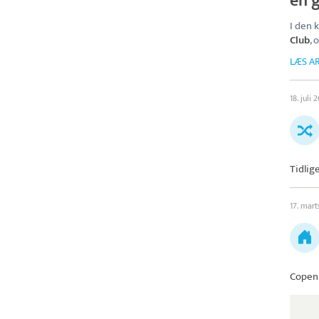
en g
I den
Club
, 
LÆS AR
18. juli 
Tidlig
17. mart
Copen