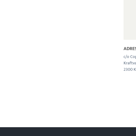
ADRE
c/o Co
Kraftv
2300 K