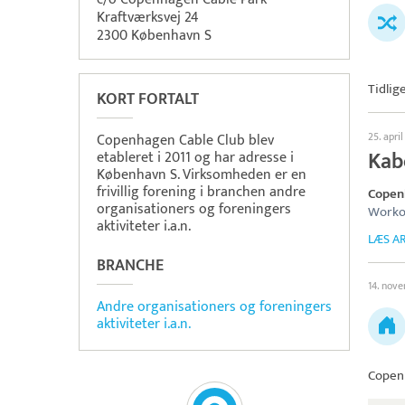
Kraftværksvej 24
2300 København S
Tidlig
KORT FORTALT
25. apri
Copenhagen Cable Club blev
Kab
etableret i 2011 og har adresse i
København S. Virksomheden er en
frivillig forening i branchen andre
Copen
organisationers og foreningers
Worko
aktiviteter i.a.n.
LÆS AR
BRANCHE
14. nov
Andre organisationers og foreningers
aktiviteter i.a.n.
Copen