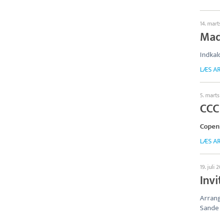
14. mart
Mad
Indkal
LÆS AR
5. marts
CCC
Copen
LÆS AR
19. juli 
Inv
Arrang
Sande 