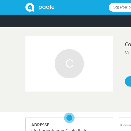
Søg efter 
Co
CVR
ADRESSE
31. dec
c/o Copenhagen Cable Park