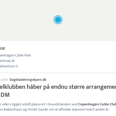
SSE
penhagen Cable Park
ærksvej 24
øbenhavn S
Dagbladetringskjern.dk
t 2019
·
elklubben håber på endnu større arrangeme
 DM
r ellers ligget solidt placeret i hovedstanden ved
Copenhagen Cable Clu
es København og Hvide Sande om at afholde stævnet hvert andet år.