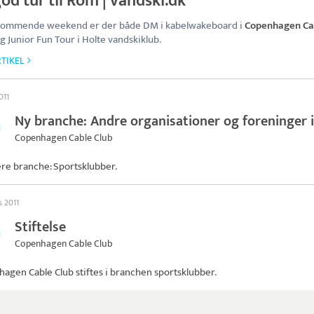
od tur til Rom | vandski.dk
 kommende weekend er der både DM i kabelwakeboard i
Copenhagen Ca
og Junior Fun Tour i Holte vandskiklub.
TIKEL
2011
Ny branche: Andre organisationer og foreninger i
Copenhagen Cable Club
ere branche: Sportsklubber.
s 2011
Stiftelse
Copenhagen Cable Club
hagen Cable Club
stiftes i branchen sportsklubber.