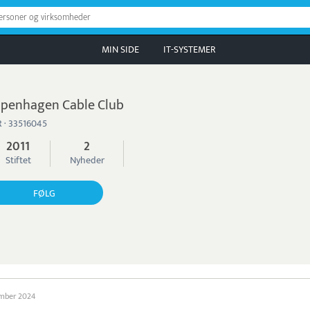
personer og virksomheder
MIN SIDE
IT-SYSTEMER
penhagen Cable Club
 · 33516045
2011
2
Stiftet
Nyheder
FØLG
ember 2024