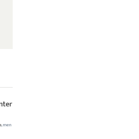
nter
b
, men