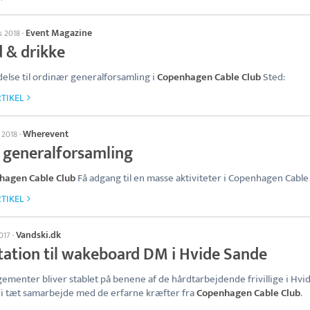
Event Magazine
s 2018
·
 & drikke
delse til ordinær generalforsamling i
Copenhagen Cable Club
Sted:
TIKEL
Wherevent
 2018
·
 generalforsamling
hagen Cable Club
Få adgang til en masse aktiviteter i Copenhagen Cable
TIKEL
Vandski.dk
2017
·
itation til wakeboard DM i Hvide Sande
ementer bliver stablet på benene af de hårdtarbejdende frivillige i Hvi
i tæt samarbejde med de erfarne kræfter fra
Copenhagen Cable Club
.