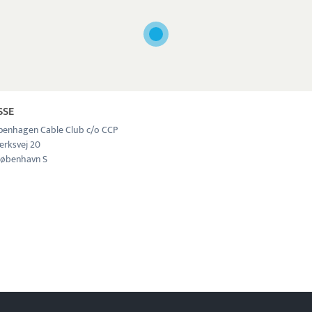
SSE
penhagen Cable Club c/o CCP
ærksvej 20
øbenhavn S