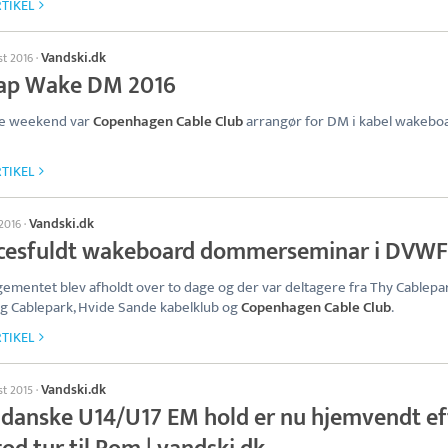
TIKEL
Vandski.dk
st 2016
·
ap Wake DM 2016
ge weekend var
Copenhagen Cable Club
arrangør for DM i kabel wakebo
TIKEL
Vandski.dk
 2016
·
cesfuldt wakeboard dommerseminar i DVWF
ementet blev afholdt over to dage og der var deltagere fra Thy Cablepar
g Cablepark, Hvide Sande kabelklub og
Copenhagen Cable Club
.
TIKEL
Vandski.dk
st 2015
·
 danske U14/U17 EM hold er nu hjemvendt ef