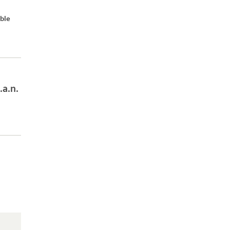
ble
.a.n.