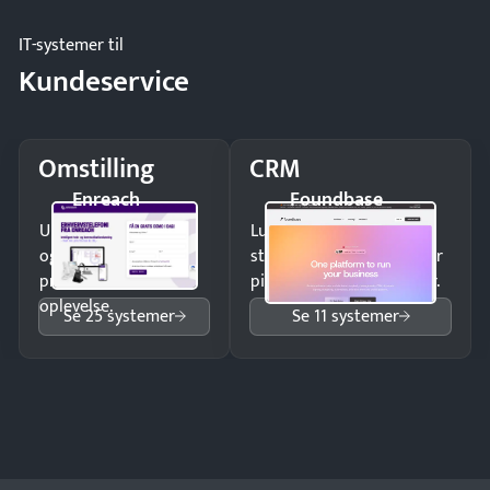
IT-systemer til
Kundeservice
Omstilling
CRM
Enreach
Foundbase
Undgå tabte opkald
Luk flere salg med et
og giv kunderne en
struktureret overblik over
professionel
pipeline og opfølgninger.
oplevelse.
Se 25 systemer
Se 11 systemer