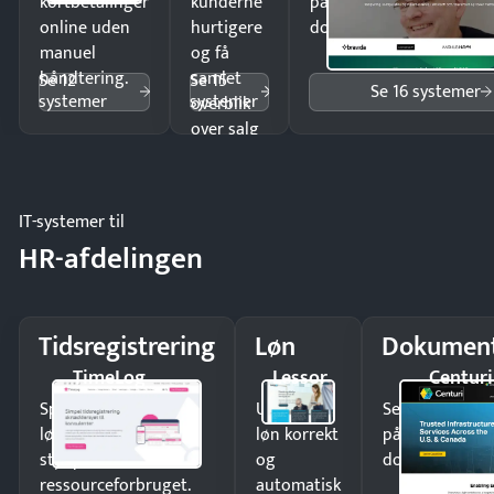
kortbetalinger
kunderne
på minutter og mist ing
online uden
hurtigere
dokumenter.
manuel
og få
håndtering.
samlet
Se 12
Se 15
Se 16 systemer
systemer
systemer
overblik
over salg
og lager.
IT-systemer til
HR-afdelingen
Tidsregistrering
Løn
Dokument
TimeLog
Lessor
Centuri
Spar tid på
Udbetal
Send kontrakter
lønberegning og få
løn korrekt
på minutter o
styr på
og
dokumenter.
ressourceforbruget.
automatisk