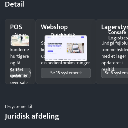
Detail
POS
Webshop
Lagersty
Consafe
Ajour
Quickbutik
Logistic
Ekspedér
Sælg produkter 24/7 til
Undgå fejlplu
kunderne
kunder i hele landet
tomme hylde
hurtigere
uden
med et lager
og få
ekspedientomkostninger.
opdateret i
samlet
realtid.
Se 15
Se 15 systemer
Se 6 system
systemer
overblik
over salg
og lager.
IT-systemer til
Juridisk afdeling