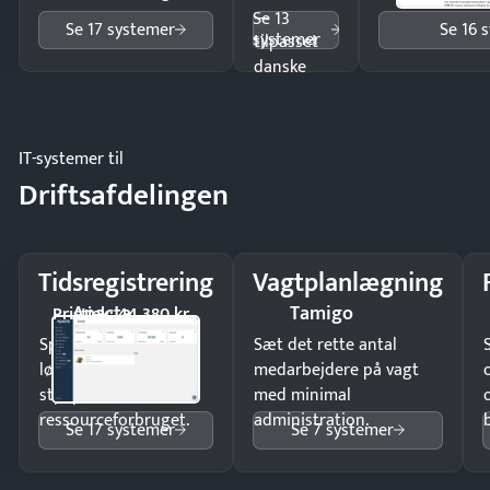
—
Se 13
Se 17 systemer
Se 16 
systemer
tilpasset
danske
regler.
IT-systemer til
Driftsafdelingen
Tidsregistrering
Vagtplanlægning
Apacta
Tamigo
Pristjek: 44.380 kr
Spar tid på
Sæt det rette antal
lønberegning og få
medarbejdere på vagt
styr på
med minimal
ressourceforbruget.
administration.
Se 17 systemer
Se 7 systemer