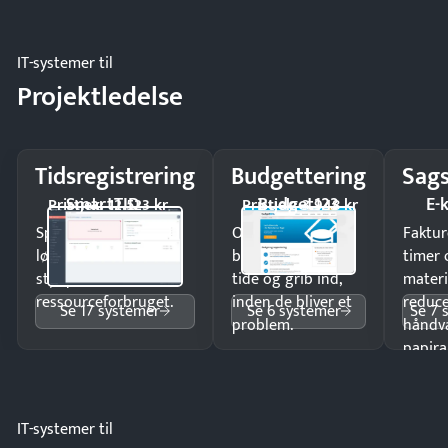
IT-systemer til
Projektledelse
Tidsregistrering
Budgettering
Sags
SmartTID
Budget123
E-
Pristjek: 12.523 kr
Pristjek: 3.948 kr
Spar tid på
Opdag
Faktur
lønberegning og få
budgetafvigelser i
timer 
styr på
tide og grib ind,
materi
ressourceforbruget.
inden de bliver et
reduc
Se 17 systemer
Se 6 systemer
Se 7 
problem.
håndv
papira
IT-systemer til