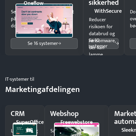
sikkerhed
Oneflow
WithSecure
Send kontrakter til underskrift
Do
på minutter og mist ingen
ov
Reducer
dokumenter.
bø
risikoen for
databrud og
Se 10
ransomware,
Se 16 systemer
systemer
der kan
lamme
driften.
IT-systemer til
Marketingafdelingen
CRM
Webshop
Market
automa
SuperOffice
Freewebstore
Sleek
Luk flere salg
Sælg produkter 24/7 til