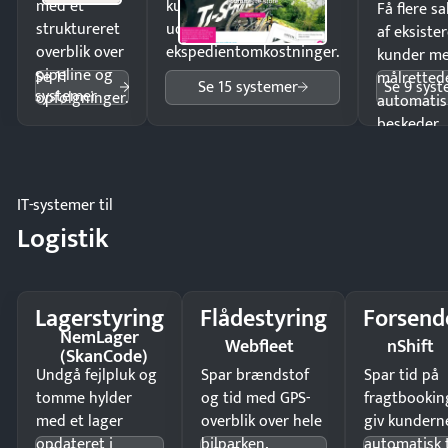
med et
kunder i hele landet
Få flere s
struktureret
uden
af eksiste
overblik over
ekspedientomkostninger.
kunder m
pipeline og
Se 11
målrettede
Se 15 systemer
Se 9 sys
systemer
opfølgninger.
automatis
beskeder.
IT-systemer til
Logistik
Lagerstyring
Flådestyring
Forsend
NemLager
Webfleet
nShift
(SkanCode)
Undgå fejlpluk og
Spar brændstof
Spar tid på
tomme hylder
og tid med GPS-
fragtbookin
med et lager
overblik over hele
giv kundern
opdateret i
bilparken.
automatisk 