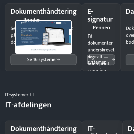
Dokumenthåndtering
E-
Da
signatur
Ibinder
Penneo
Send kontrakter til underskrift
Dok
på minutter og mist ingen
ove
Få
dokumenter.
bød
dokumenter
underskrevet
Se 5
digitalt —
Se 16 systemer
systemer
uden print,
scanning
eller fysisk
møde.
IT-systemer til
IT-afdelingen
Dokumenthåndtering
IT-
D