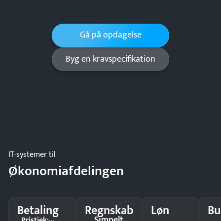
Gå på opdagelse
Byg en kravspecifikation
IT-systemer til
Økonomiafdelingen
Betaling
Regnskab
Løn
Bu
Simpelt
Pristjek: