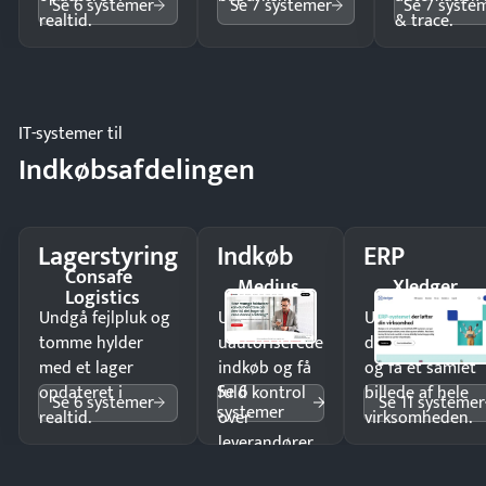
Se 6 systemer
Se 7 systemer
Se 7 syste
realtid.
& trace.
IT-systemer til
Indkøbsafdelingen
Lagerstyring
Indkøb
ERP
Consafe
Medius
Xledger
Logistics
Undgå fejlpluk og
Undgå
Undgå
tomme hylder
uautoriserede
dobbeltindtastn
med et lager
indkøb og få
og få ét samlet
Se 6
opdateret i
fuld kontrol
billede af hele
Se 6 systemer
Se 11 systemer
systemer
realtid.
over
virksomheden.
leverandører
og forbrug.