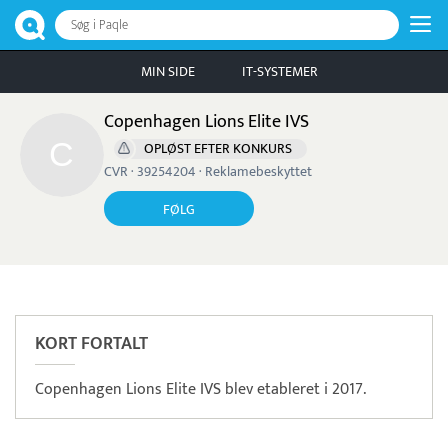
Søg i Paqle
MIN SIDE
IT-SYSTEMER
Copenhagen Lions Elite IVS
OPLØST EFTER KONKURS
CVR · 39254204 · Reklamebeskyttet
FØLG
Læs mere om systemet
TimeLog
Tidsregistrering
KORT FORTALT
Copenhagen Lions Elite IVS blev etableret i 2017.