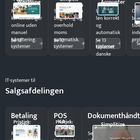
Worldline
Accounter
Regnskab
12.588 kr
Modtag
Spar timer på
Udbetal
Op
kortbetalinger
bogføring og
løn korrekt
bud
online uden
overhold
og
tide
manuel
moms
automatisk
ind
håndtering.
automatisk.
—
pro
Se 12
Se 12
Se 13
S
systemer
systemer
systemer
tilpasset
danske
regler.
IT-systemer til
Salgsafdelingen
Betaling
POS
Dokumenthåndt
KA-
Pristjek:
Pristjek:
ePay
Simplitize
CHING
10.008 kr
4.548 kr
Modtag
Ekspedér
Send kontrakter til unde