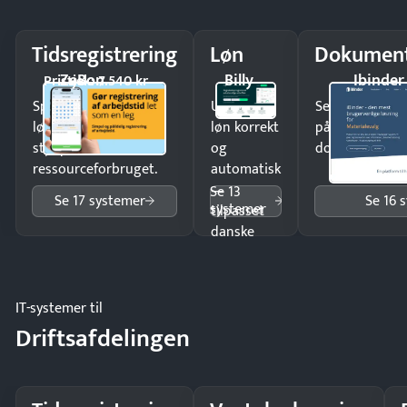
Tidsregistrering
Løn
Dokument
ZeBon
Billy
Ibinder
Pristjek: 7.540 kr
Spar tid på
Udbetal
Send kontrakter
lønberegning og få
løn korrekt
på minutter o
styr på
og
dokumenter.
ressourceforbruget.
automatisk
—
Se 13
Se 17 systemer
Se 16 
systemer
tilpasset
danske
regler.
IT-systemer til
Driftsafdelingen