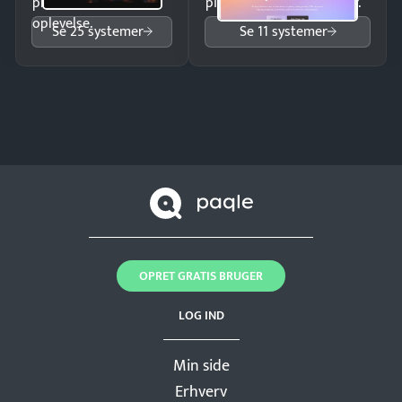
professionel
pipeline og opfølgninger.
oplevelse.
Se 25 systemer
Se 11 systemer
OPRET GRATIS BRUGER
LOG IND
Min side
Erhverv