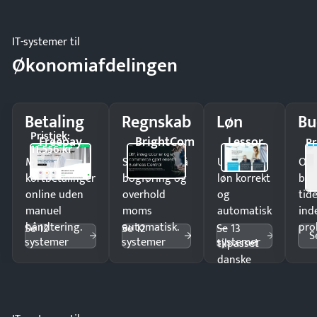
IT-systemer til
Økonomiafdelingen
Betaling
Regnskab
Løn
Bu
Pristjek:
Freepay
BrightCom
Lessor
Pr
11.556 kr
Modtag
Spar timer på
Udbetal
Op
kortbetalinger
bogføring og
løn korrekt
bud
online uden
overhold
og
tide
manuel
moms
automatisk
ind
håndtering.
automatisk.
—
pro
Se 12
Se 12
Se 13
S
systemer
systemer
systemer
tilpasset
danske
regler.