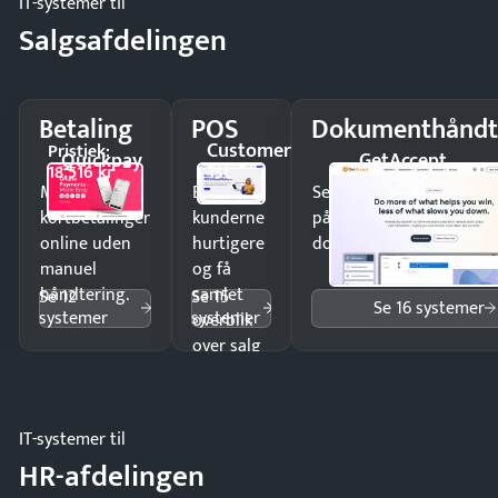
IT-systemer til
Salgsafdelingen
Betaling
POS
Dokumenthåndt
Customer
Pristjek:
Quickpay
GetAccept
1st
18.516 kr
Modtag
Ekspedér
Send kontrakter til unde
kortbetalinger
kunderne
på minutter og mist ing
online uden
hurtigere
dokumenter.
manuel
og få
håndtering.
samlet
Se 12
Se 15
Se 16 systemer
systemer
systemer
overblik
over salg
og lager.
IT-systemer til
HR-afdelingen