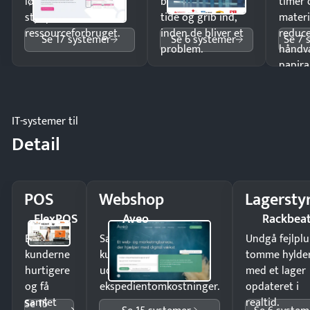
lønberegning og få
budgetafvigelser i
timer 
styr på
tide og grib ind,
materi
ressourceforbruget.
inden de bliver et
reduc
Se 17 systemer
Se 6 systemer
Se 7 
problem.
håndv
papira
IT-systemer til
Detail
POS
Webshop
Lagersty
FlexPOS
Aveo
Rackbea
Ekspedér
Sælg produkter 24/7 til
Undgå fejlplu
kunderne
kunder i hele landet
tomme hylde
hurtigere
uden
med et lager
og få
ekspedientomkostninger.
opdateret i
samlet
realtid.
Se 15