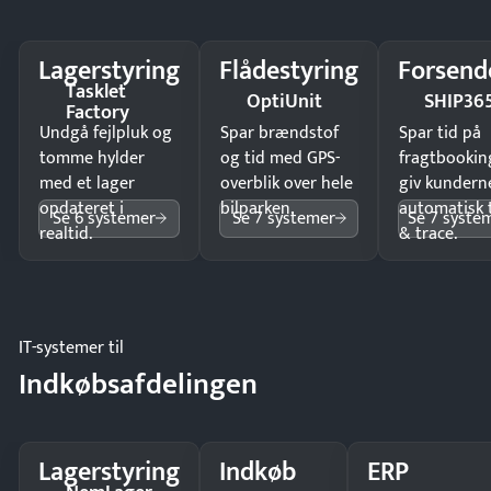
Lagerstyring
Flådestyring
Forsend
Tasklet
OptiUnit
SHIP36
Factory
Undgå fejlpluk og
Spar brændstof
Spar tid på
tomme hylder
og tid med GPS-
fragtbookin
med et lager
overblik over hele
giv kundern
opdateret i
bilparken.
automatisk 
Se 6 systemer
Se 7 systemer
Se 7 syste
realtid.
& trace.
IT-systemer til
Indkøbsafdelingen
Lagerstyring
Indkøb
ERP