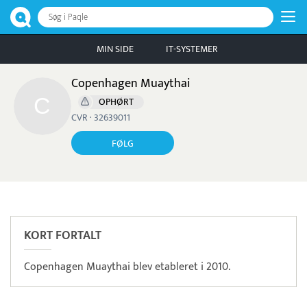
Søg i Paqle
MIN SIDE
IT-SYSTEMER
Copenhagen Muaythai
OPHØRT
CVR · 32639011
FØLG
Pristjek:
7.540 kr
Se priseksempel
ZeBon
Tidsregistrering
KORT FORTALT
Copenhagen Muaythai blev etableret i 2010.