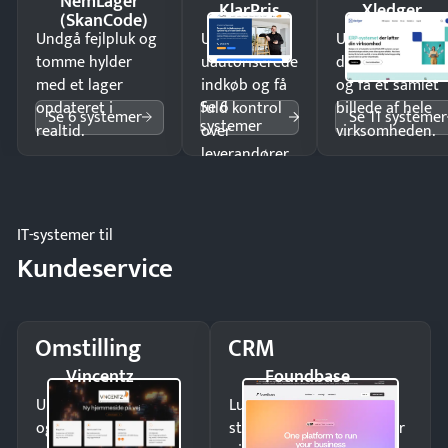
NemLager
KlarPris
Xledger
(SkanCode)
Undgå fejlpluk og
Undgå
Undgå
tomme hylder
uautoriserede
dobbeltindtastn
med et lager
indkøb og få
og få ét samlet
Se 6
opdateret i
fuld kontrol
billede af hele
Se 6 systemer
Se 11 systemer
systemer
realtid.
over
virksomheden.
leverandører
og forbrug.
IT-systemer til
Kundeservice
Omstilling
CRM
Vincentz
Foundbase
Undgå tabte opkald
Luk flere salg med et
og giv kunderne en
struktureret overblik over