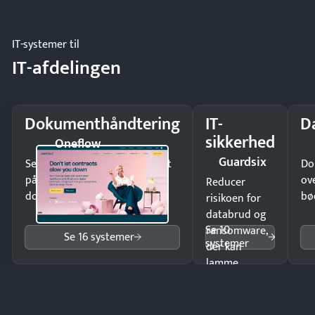
eller fysisk
møde.
IT-systemer til
IT-afdelingen
Dokumenthåndtering
IT-
D
sikkerhed
Oneflow
Guardsix
Send kontrakter til underskrift
Do
på minutter og mist ingen
ov
Reducer
dokumenter.
bø
risikoen for
databrud og
Se 10
ransomware,
Se 16 systemer
systemer
der kan
lamme
driften.