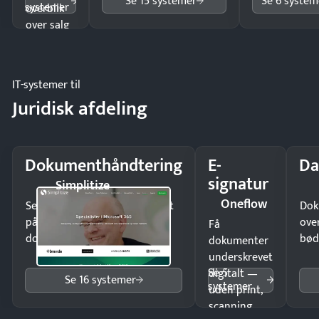
Se 15 systemer
Se 6 system
systemer
overblik
over salg
og lager.
IT-systemer til
Juridisk afdeling
Dokumenthåndtering
E-
Da
signatur
Simplitize
Oneflow
Send kontrakter til underskrift
Dok
på minutter og mist ingen
ove
Få
dokumenter.
bød
dokumenter
underskrevet
Se 5
digitalt —
Se 16 systemer
systemer
uden print,
scanning