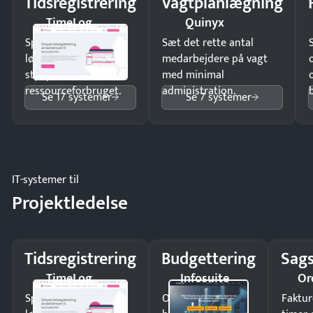
Tidsregistrering
Vagtplanlægning
TimeLog
Quinyx
Spar tid på
Sæt det rette antal
lønberegning og få
medarbejdere på vagt
styr på
med minimal
ressourceforbruget.
administration.
Se 17 systemer
Se 7 systemer
IT-systemer til
Projektledelse
Tidsregistrering
Budgettering
Sags
TimeLog
Infosuite
Or
Spar tid på
Opdag
Faktur