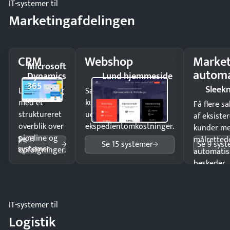
IT-systemer til
Marketingafdelingen
CRM
Webshop
Market
Microsoft
automa
Dynamics
Lund hjemmeside
365
Sleek
Luk flere salg
Sælg produkter 24/7 til
med et
kunder i hele landet
Få flere s
struktureret
uden
af eksiste
overblik over
ekspedientomkostninger.
kunder m
pipeline og
Se 11
målrettede
Se 15 systemer
Se 9 sys
systemer
opfølgninger.
automatis
beskeder.
IT-systemer til
Logistik