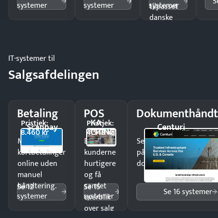
S
systemer
systemer
systemer
tilpasset
danske
regler.
IT-systemer til
Salgsafdelingen
Betaling
POS
Dokumenthåndt
KA-
Pristjek:
Pristjek:
Scanpay
Centuri
CHING
8.460 kr
4.548 kr
Modtag
Ekspedér
Send kontrakter til unde
kortbetalinger
kunderne
på minutter og mist ing
online uden
hurtigere
dokumenter.
manuel
og få
håndtering.
samlet
Se 12
Se 15
Se 16 systemer
systemer
systemer
overblik
over salg