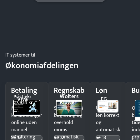
IT-systemer til
Økonomiafdelingen
Betaling
Regnskab
Løn
Bu
Wolters
Pristjek:
Viva
EG
Kluwer
27.924 kr
Modtag
Spar timer på
Udbetal
Op
kortbetalinger
bogføring og
løn korrekt
bud
online uden
overhold
og
tide
manuel
moms
automatisk
ind
håndtering.
automatisk.
—
pro
Se 12
Se 12
Se 13