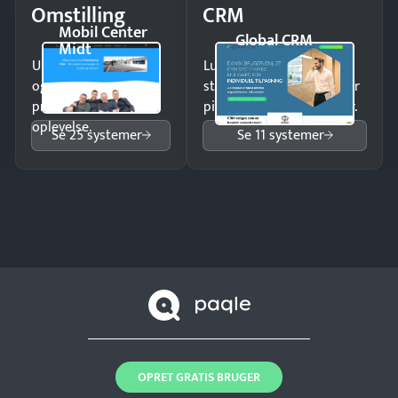
Omstilling
CRM
Mobil Center
Global CRM
Midt
Undgå tabte opkald
Luk flere salg med et
og giv kunderne en
struktureret overblik over
professionel
pipeline og opfølgninger.
oplevelse.
Se 25 systemer
Se 11 systemer
OPRET GRATIS BRUGER