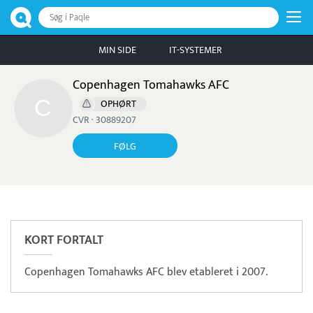
Søg i Paqle
MIN SIDE
IT-SYSTEMER
Copenhagen Tomahawks AFC
OPHØRT
CVR · 30889207
FØLG
Pristjek:
27.924 kr
Se priseksempel
Viva
Betaling
KORT FORTALT
Copenhagen Tomahawks AFC blev etableret i 2007.