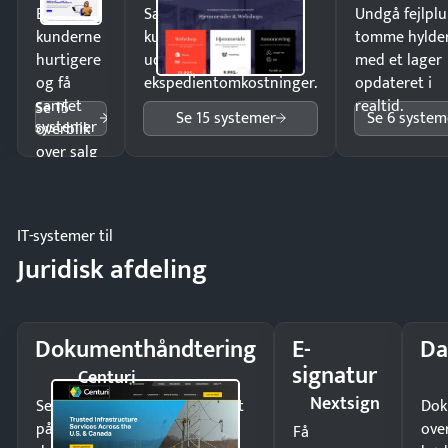
Ekspedér
Sælg produkter 24/7 til
Undgå fejlplu
kunderne
kunder i hele landet
tomme hylde
hurtigere
uden
med et lager
og få
ekspedientomkostninger.
opdateret i
samlet
realtid.
Se 15
Se 15 systemer
Se 6 system
systemer
overblik
over salg
og lager.
IT-systemer til
Juridisk afdeling
Dokumenthåndtering
E-
Da
signatur
Centuri
Nextsign
Send kontrakter til underskrift
Dok
på minutter og mist ingen
ove
Få