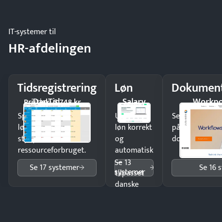
og lager.
IT-systemer til
HR-afdelingen
Tidsregistrering
Løn
Dokument
DanTid
Salary
Workpo
Pristjek: 5.748 kr
Spar tid på
Udbetal
Send kontrakter
lønberegning og få
løn korrekt
på minutter o
styr på
og
dokumenter.
ressourceforbruget.
automatisk
—
Se 13
Se 17 systemer
Se 16 
systemer
tilpasset
danske
regler.