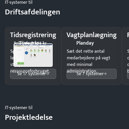
IT-systemer til
Driftsafdelingen
Tidsregistrering
Vagtplanlægning
Timegrip
Planday
Pristjek: 7.548 kr
Spar tid på
Sæt det rette antal
lønberegning og få
medarbejdere på vagt
styr på
med minimal
ressourceforbruget.
administration.
Se 17 systemer
Se 7 systemer
IT-systemer til
Projektledelse