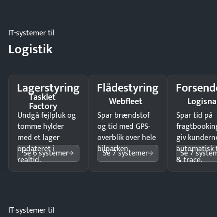
IT-systemer til
Logistik
Lagerstyring
Flådestyring
Forsend
Tasklet
Webfleet
Logisn
Factory
Undgå fejlpluk og
Spar brændstof
Spar tid på
tomme hylder
og tid med GPS-
fragtbookin
med et lager
overblik over hele
giv kundern
opdateret i
bilparken.
automatisk 
Se 6 systemer
Se 7 systemer
Se 7 syste
realtid.
& trace.
IT-systemer til