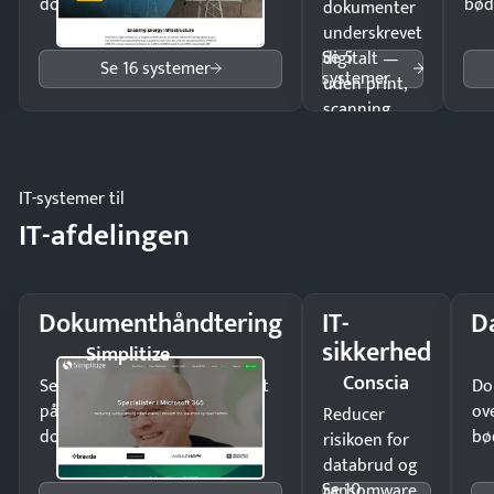
dokumenter.
bød
dokumenter
underskrevet
Se 5
digitalt —
Se 16 systemer
systemer
uden print,
scanning
eller fysisk
møde.
IT-systemer til
IT-afdelingen
Dokumenthåndtering
IT-
D
sikkerhed
Simplitize
Conscia
Send kontrakter til underskrift
Do
på minutter og mist ingen
ov
Reducer
dokumenter.
bø
risikoen for
databrud og
Se 10
ransomware,