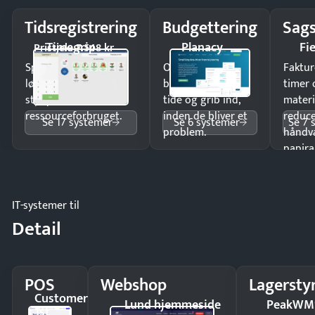
Tidsregistrering
Budgettering
Sags
Timegrip
Planacy
Fi
Pristjek: 7.548 kr
Spar tid på
Opdag
Faktur
lønberegning og få
budgetafvigelser i
timer 
styr på
tide og grib ind,
materi
ressourceforbruget.
inden de bliver et
reduc
Se 17 systemer
Se 6 systemer
Se 7 
problem.
håndv
papira
IT-systemer til
Detail
POS
Webshop
Lagersty
Customer
Lund hjemmeside
PeakWM
1st