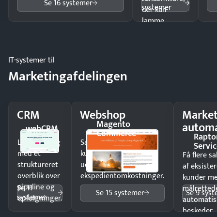
Se 16 systemer
systemer
der kan
lamme
driften.
IT-systemer til
Marketingafdelingen
CRM
Webshop
Market
Magento
automa
webCRM
Commerce
Rapto
Luk flere salg
Sælg produkter 24/7 til
Servic
med et
kunder i hele landet
Få flere s
struktureret
uden
af eksiste
overblik over
ekspedientomkostninger.
kunder m
pipeline og
Se 11
målrettede
Se 15 systemer
Se 9 sys
systemer
opfølgninger.
automatis
beskeder.