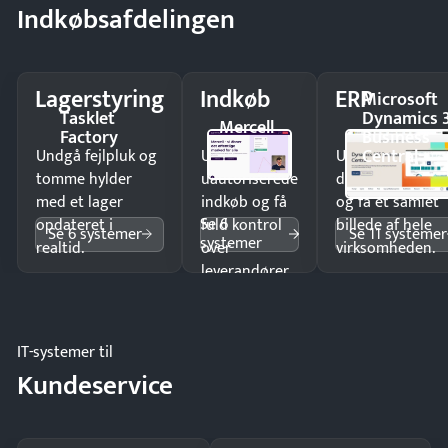
Indkøbsafdelingen
Lagerstyring
Indkøb
ERP
Microsoft
Tasklet
Dynamics 
Mercell
Factory
Business
Central
Undgå fejlpluk og
Undgå
Undgå
tomme hylder
uautoriserede
dobbeltindtastn
med et lager
indkøb og få
og få ét samlet
Se 6
opdateret i
fuld kontrol
billede af hele
Se 6 systemer
Se 11 systemer
systemer
realtid.
over
virksomheden.
leverandører
og forbrug.
IT-systemer til
Kundeservice