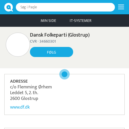
Søg i Paqle
MIN SIDE
IT-SYSTEMER
Dansk Folkeparti (Glostrup)
CVR · 34660301
FØLG
ADRESSE
c/o Flemming Ørhem
Leddet 5, 2. th.
2600 Glostrup
www.df.dk
Læs mere om systemet
TimeLog
Tidsregistrering