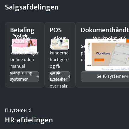
Salgsafdelingen
Betaling
POS
Dokumenthåndt
Pristjek:
OnPay
Ajour
Workpoint 365
11.208 kr
Modtag
Ekspedér
Send kontrakter til unde
kortbetalinger
kunderne
på minutter og mist ing
online uden
hurtigere
dokumenter.
manuel
og få
håndtering.
samlet
Se 12
Se 15
Se 16 systemer
systemer
systemer
overblik
over salg
og lager.
IT-systemer til
HR-afdelingen