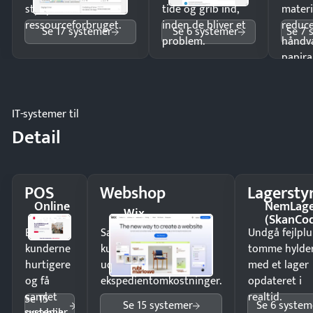
styr på
tide og grib ind,
materi
ressourceforbruget.
inden de bliver et
reduc
Se 17 systemer
Se 6 systemer
Se 7 
problem.
håndv
papira
IT-systemer til
Detail
POS
Webshop
Lagersty
Online
NemLag
Wix
POS
(SkanCo
Ekspedér
Sælg produkter 24/7 til
Undgå fejlplu
kunderne
kunder i hele landet
tomme hylde
hurtigere
uden
med et lager
og få
ekspedientomkostninger.
opdateret i
samlet
realtid.
Se 15
Se 15 systemer
Se 6 system
systemer