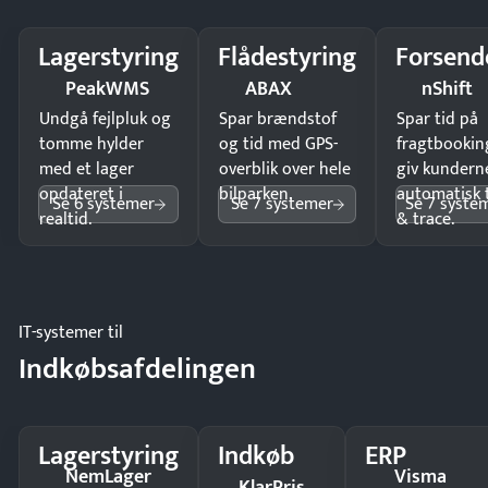
Lagerstyring
Flådestyring
Forsend
PeakWMS
ABAX
nShift
Undgå fejlpluk og
Spar brændstof
Spar tid på
tomme hylder
og tid med GPS-
fragtbookin
med et lager
overblik over hele
giv kundern
opdateret i
bilparken.
automatisk 
Se 6 systemer
Se 7 systemer
Se 7 syste
realtid.
& trace.
IT-systemer til
Indkøbsafdelingen
Lagerstyring
Indkøb
ERP
NemLager
Visma
KlarPris