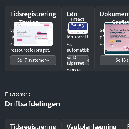
Tidsregistrering
Løn
Dokument
Intect
TimeLog
Oneflo
Salary
Spar tid på
Udbetal
Send kontrakter
lønberegning og få
løn korrekt
på minutter o
styr på
og
dokumenter.
ressourceforbruget.
automatisk
—
Se 13
Se 17 systemer
Se 16 
systemer
tilpasset
danske
regler.
IT-systemer til
Driftsafdelingen
Tidsregistrering
Vagtplanlægning