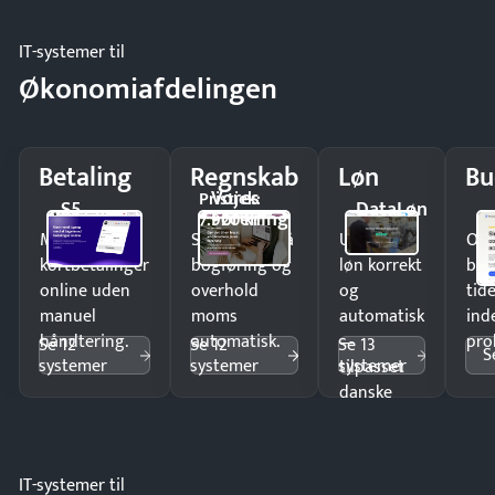
IT-systemer til
Økonomiafdelingen
Betaling
Regnskab
Løn
Bu
Vores
Pristjek:
S5
DataLøn
Forening
7.920 kr
Modtag
Spar timer på
Udbetal
Op
kortbetalinger
bogføring og
løn korrekt
bud
online uden
overhold
og
tide
manuel
moms
automatisk
ind
håndtering.
automatisk.
—
pro
Se 12
Se 12
Se 13
S
systemer
systemer
systemer
tilpasset
danske
regler.
IT-systemer til