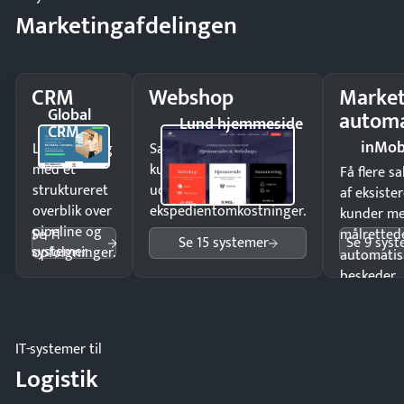
Marketingafdelingen
CRM
Webshop
Market
Global
automa
Lund hjemmeside
CRM
inMob
Luk flere salg
Sælg produkter 24/7 til
med et
kunder i hele landet
Få flere s
struktureret
uden
af eksiste
overblik over
ekspedientomkostninger.
kunder m
pipeline og
Se 11
målrettede
Se 15 systemer
Se 9 sys
systemer
opfølgninger.
automatis
beskeder.
IT-systemer til
Logistik