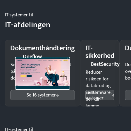
møde.
IT-systemer til
IT-afdelingen
Dokumenthåndtering
IT-
D
sikkerhed
Oneflow
BestSecurity
Send kontrakter til underskrift
Do
på minutter og mist ingen
ov
Reducer
dokumenter.
bø
risikoen for
databrud og
Se 10
ransomware,
Se 16 systemer
systemer
der kan
lamme
driften.
IT-systemer til