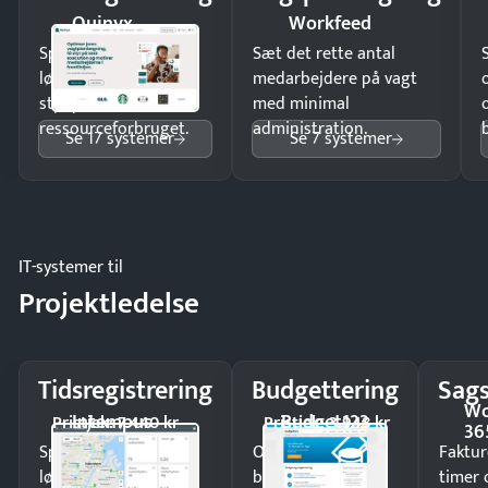
Quinyx
Workfeed
Spar tid på
Sæt det rette antal
lønberegning og få
medarbejdere på vagt
styr på
med minimal
ressourceforbruget.
administration.
Se 17 systemer
Se 7 systemer
IT-systemer til
Projektledelse
Tidsregistrering
Budgettering
Sags
Wo
Intempus
Budget123
Pristjek: 7.440 kr
Pristjek: 3.948 kr
36
Spar tid på
Opdag
Faktur
lønberegning og få
budgetafvigelser i
timer 