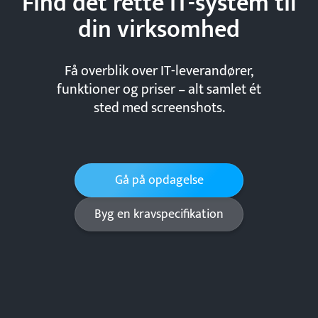
Find det rette IT-system til
din
virksomhed
Få overblik over IT-leverandører,
funktioner og priser – alt samlet ét
sted med screenshots.
Gå på opdagelse
Byg en kravspecifikation