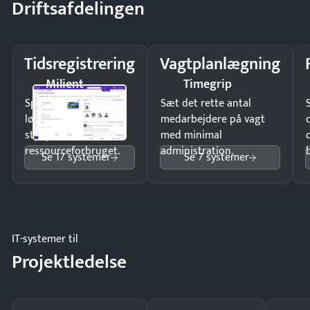
Driftsafdelingen
Tidsregistrering
Vagtplanlægning
Milient
Timegrip
Spar tid på
Sæt det rette antal
lønberegning og få
medarbejdere på vagt
styr på
med minimal
ressourceforbruget.
administration.
Se 17 systemer
Se 7 systemer
IT-systemer til
Projektledelse