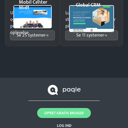
Mobil Center
Global CRM
Midt
Undgå tabte opkald
Luk flere salg med et
og giv kunderne en
struktureret overblik over
professionel
pipeline og opfølgninger.
oplevelse.
Se 25 systemer
Se 11 systemer
OPRET GRATIS BRUGER
LOG IND