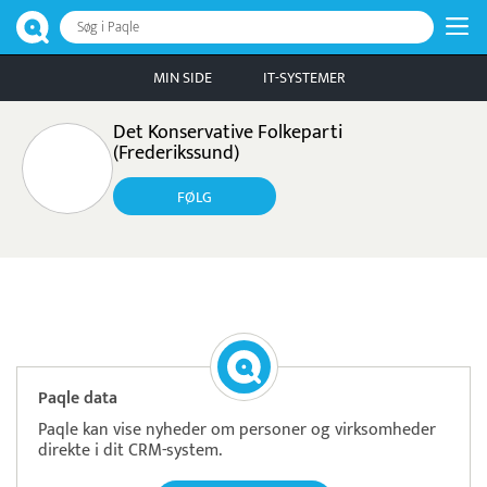
Søg i Paqle
MIN SIDE
IT-SYSTEMER
Det Konservative Folkeparti
(Frederikssund)
FØLG
Pristjek:
11.556 kr
Se priseksempel
Freepay
Betaling
Paqle data
Paqle kan vise nyheder om personer og virksomheder
direkte i dit CRM-system.