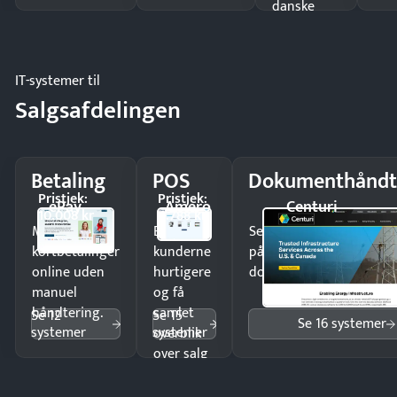
danske
regler.
IT-systemer til
Salgsafdelingen
Betaling
POS
Dokumenthåndt
Pristjek:
Pristjek:
ePay
Amero
Centuri
10.008 kr
4.788 kr
Modtag
Ekspedér
Send kontrakter til unde
kortbetalinger
kunderne
på minutter og mist ing
online uden
hurtigere
dokumenter.
manuel
og få
håndtering.
samlet
Se 12
Se 15
Se 16 systemer
systemer
systemer
overblik
over salg
og lager.