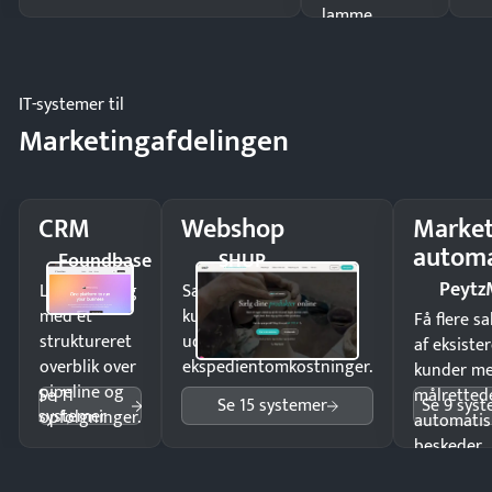
lamme
driften.
IT-systemer til
Marketingafdelingen
CRM
Webshop
Market
automa
Foundbase
SHUP
Peytz
Luk flere salg
Sælg produkter 24/7 til
med et
kunder i hele landet
Få flere s
struktureret
uden
af eksiste
overblik over
ekspedientomkostninger.
kunder m
pipeline og
Se 11
målrettede
Se 15 systemer
Se 9 sys
systemer
opfølgninger.
automatis
beskeder.