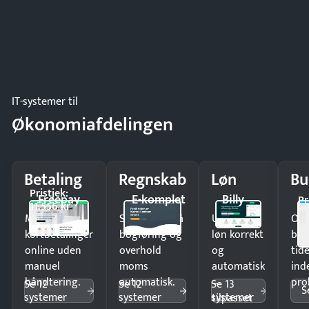
IT-systemer til
Økonomiafdelingen
Betaling
Regnskab
Løn
Bu
Pristjek:
Freepay
E-komplet
Billy
Pr
11.556 kr
Modtag
Spar timer på
Udbetal
Op
kortbetalinger
bogføring og
løn korrekt
bud
online uden
overhold
og
tide
manuel
moms
automatisk
ind
håndtering.
automatisk.
—
pro
Se 12
Se 12
Se 13
S
systemer
systemer
systemer
tilpasset