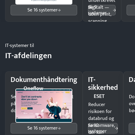
underskrevet
Se 5
digitalt —
Se 16 systemer
systemer
uden print,
scanning
eller fysisk
møde.
IT-systemer til
IT-afdelingen
Dokumenthåndtering
IT-
D
sikkerhed
Oneflow
ESET
Send kontrakter til underskrift
Do
på minutter og mist ingen
ov
Reducer
dokumenter.
bø
risikoen for
databrud og
Se 10
ransomware,
Se 16 systemer
systemer
der kan