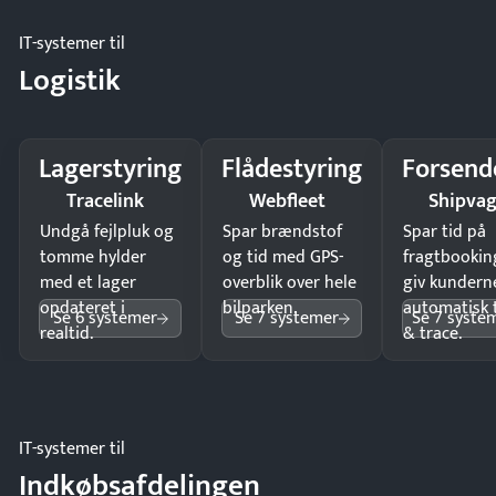
IT-systemer til
Logistik
Lagerstyring
Flådestyring
Forsend
Tracelink
Webfleet
Shipva
Undgå fejlpluk og
Spar brændstof
Spar tid på
tomme hylder
og tid med GPS-
fragtbookin
med et lager
overblik over hele
giv kundern
opdateret i
bilparken.
automatisk 
Se 6 systemer
Se 7 systemer
Se 7 syste
realtid.
& trace.
IT-systemer til
Indkøbsafdelingen