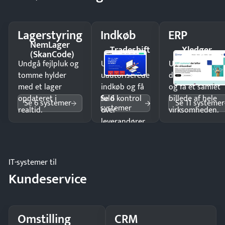
Lagerstyring
Indkøb
ERP
NemLager
Tradeshift
Xledger
(SkanCode)
Undgå fejlpluk og
Undgå
Undgå
tomme hylder
uautoriserede
dobbeltindtastn
med et lager
indkøb og få
og få ét samlet
Se 6
opdateret i
fuld kontrol
billede af hele
Se 6 systemer
Se 11 systemer
systemer
realtid.
over
virksomheden.
leverandører
og forbrug.
IT-systemer til
Kundeservice
Omstilling
CRM