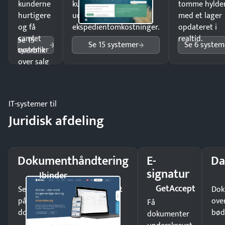
kunderne
kunder i hele landet
tomme hylde
hurtigere
uden
med et lager
og få
ekspedientomkostninger.
opdateret i
samlet
realtid.
Se 15
Se 15 systemer
Se 6 system
systemer
overblik
over salg
og lager.
IT-systemer til
Juridisk afdeling
Dokumenthåndtering
E-
Da
signatur
Ibinder
GetAccept
Send kontrakter til underskrift
Dok
på minutter og mist ingen
ove
Få
dokumenter.
bød
dokumenter