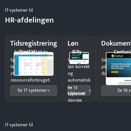
IT-systemer til
HR-afdelingen
Tidsregistrering
Løn
Dokument
DanTid
Billy
Centuri
Pristjek: 5.748 kr
Spar tid på
Udbetal
Send kontrakter
lønberegning og få
løn korrekt
på minutter o
styr på
og
dokumenter.
ressourceforbruget.
automatisk
—
Se 13
Se 17 systemer
Se 16 
systemer
tilpasset
danske
regler.
IT-systemer til