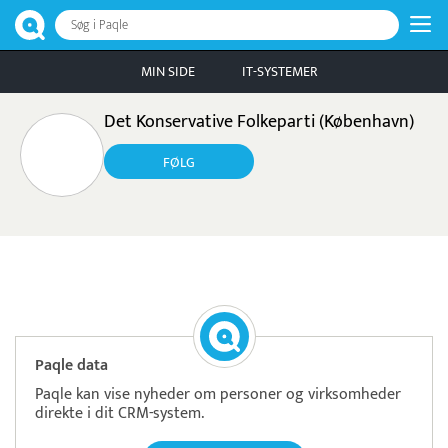
Søg i Paqle
MIN SIDE
IT-SYSTEMER
Det Konservative Folkeparti (København)
FØLG
Pristjek:
7.540 kr
Se priseksempel
ZeBon
Tidsregistrering
Paqle data
Paqle kan vise nyheder om personer og virksomheder
direkte i dit CRM-system.