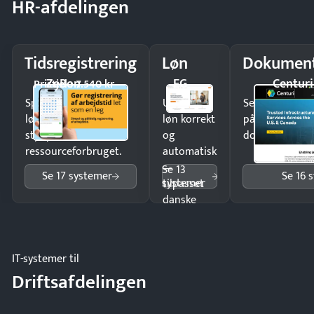
HR-afdelingen
Tidsregistrering
Løn
Dokument
ZeBon
EG
Centuri
Pristjek: 7.540 kr
Spar tid på
Udbetal
Send kontrakter
lønberegning og få
løn korrekt
på minutter o
styr på
og
dokumenter.
ressourceforbruget.
automatisk
—
Se 13
Se 17 systemer
Se 16 
systemer
tilpasset
danske
regler.
IT-systemer til
Driftsafdelingen