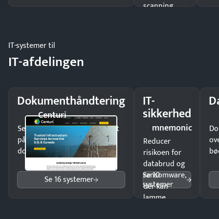
scanning
eller fysisk
møde.
IT-systemer til
IT-afdelingen
Dokumenthåndtering
IT-
D
sikkerhed
Centuri
mnemonic
Send kontrakter til underskrift
Do
på minutter og mist ingen
ov
Reducer
dokumenter.
bø
risikoen for
databrud og
Se 10
ransomware,
Se 16 systemer
systemer
der kan
lamme
driften.