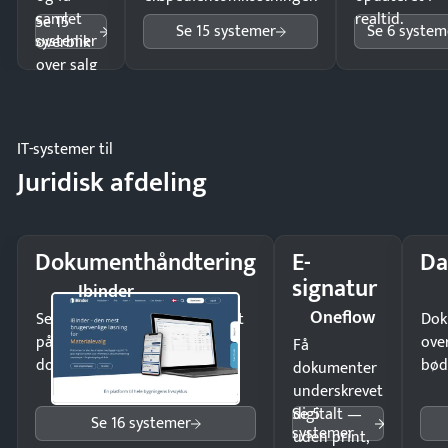
samlet
realtid.
Se 15
Se 15 systemer
Se 6 system
systemer
overblik
over salg
og lager.
IT-systemer til
Juridisk afdeling
Dokumenthåndtering
E-
Da
signatur
Ibinder
Oneflow
Send kontrakter til underskrift
Dok
på minutter og mist ingen
ove
Få
dokumenter.
bød
dokumenter
underskrevet
Se 5
digitalt —
Se 16 systemer
systemer
uden print,