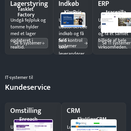
Lagerstyring
Indkøb
ERP
Tasklet
KlarPris
tracezilla
Factory
Undgå fejlpluk og
Undgå
Undgå
tomme hylder
uautoriserede
dobbeltindtastn
med et lager
indkøb og få
og få ét samlet
Se 6
opdateret i
fuld kontrol
billede af hele
Se 6 systemer
Se 11 systemer
systemer
realtid.
over
virksomheden.
leverandører
og forbrug.
IT-systemer til
Kundeservice
Omstilling
CRM
Enreach
SkyViewCRM
Undgå tabte opkald
Luk flere salg med et