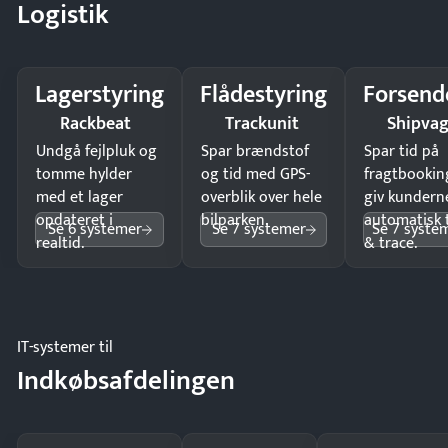
Logistik
Lagerstyring
Flådestyring
Forsend
Rackbeat
Trackunit
Shipva
Undgå fejlpluk og
Spar brændstof
Spar tid på
tomme hylder
og tid med GPS-
fragtbookin
med et lager
overblik over hele
giv kundern
opdateret i
bilparken.
automatisk 
Se 6 systemer
Se 7 systemer
Se 7 syste
realtid.
& trace.
IT-systemer til
Indkøbsafdelingen