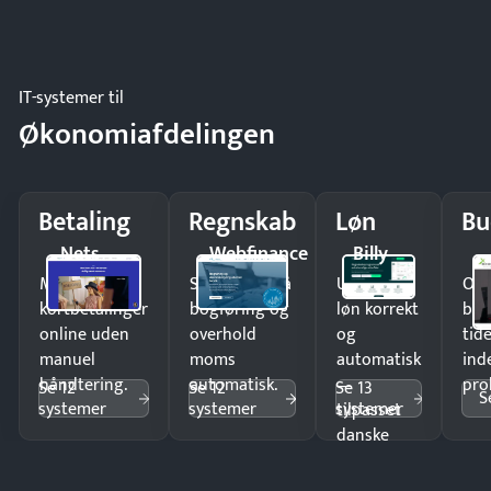
IT-systemer til
Økonomiafdelingen
Betaling
Regnskab
Løn
Bu
Nets
Webfinance
Billy
Modtag
Spar timer på
Udbetal
Op
kortbetalinger
bogføring og
løn korrekt
bud
online uden
overhold
og
tide
manuel
moms
automatisk
ind
håndtering.
automatisk.
—
pro
Se 12
Se 12
Se 13
S
systemer
systemer
systemer
tilpasset
danske
regler.