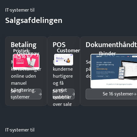
IT-systemer til
Salgsafdelingen
Betaling
POS
Dokumenthåndt
Customer
Pristjek:
Quickpay
Ibinder
1st
18.516 kr
Modtag
Ekspedér
Send kontrakter til unde
kortbetalinger
kunderne
på minutter og mist ing
online uden
hurtigere
dokumenter.
manuel
og få
håndtering.
samlet
Se 12
Se 15
Se 16 systemer
systemer
systemer
overblik
over salg
og lager.
IT-systemer til