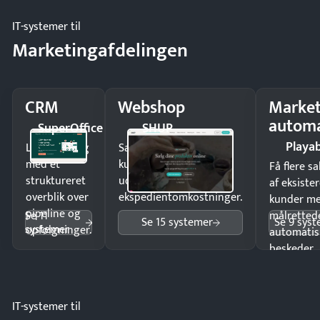
IT-systemer til
Marketingafdelingen
CRM
Webshop
Market
automa
SuperOffice
SHUP
Playab
Luk flere salg
Sælg produkter 24/7 til
med et
kunder i hele landet
Få flere s
struktureret
uden
af eksiste
overblik over
ekspedientomkostninger.
kunder m
pipeline og
Se 11
målrettede
Se 15 systemer
Se 9 sys
systemer
opfølgninger.
automatis
beskeder.
IT-systemer til