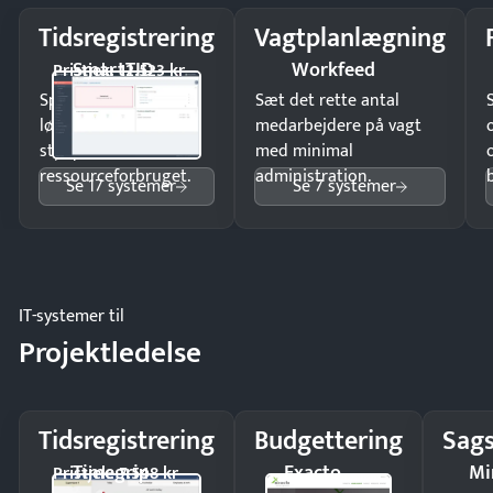
Tidsregistrering
Vagtplanlægning
SmartTID
Workfeed
Pristjek: 12.523 kr
Spar tid på
Sæt det rette antal
lønberegning og få
medarbejdere på vagt
styr på
med minimal
ressourceforbruget.
administration.
Se 17 systemer
Se 7 systemer
IT-systemer til
Projektledelse
Tidsregistrering
Budgettering
Sags
Timegrip
Exacto
Mi
Pristjek: 7.548 kr