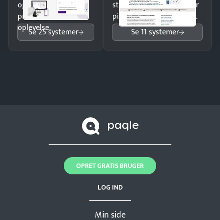
og giv kunderne en
struktureret overblik over
professionel
pipeline og opfølgninger.
oplevelse.
Se 25 systemer
Se 11 systemer
OPRET GRATIS BRUGER
LOG IND
Min side