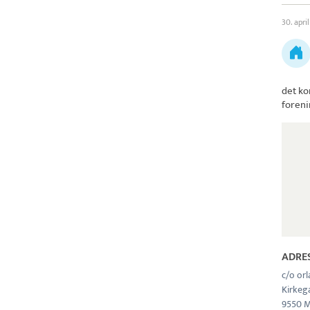
30. apri
det ko
foreni
ADRE
c/o orl
Kirkeg
9550 M