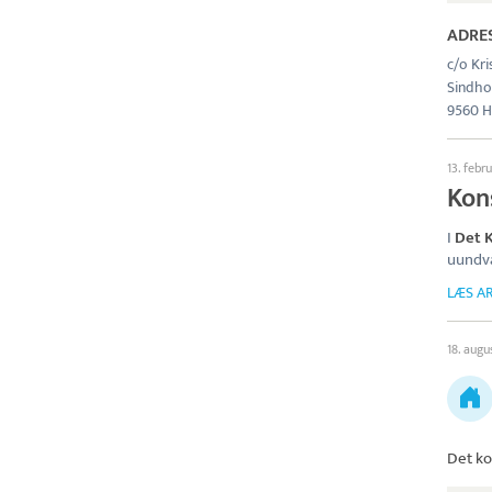
ADRE
c/o Kri
Sindho
9560 
13. febr
Kons
I
Det K
uundvæ
LÆS AR
18. augu
Det ko