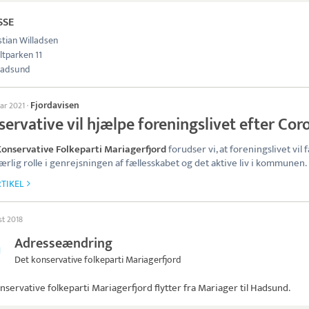
SSE
stian Willadsen
ltparken 11
Hadsund
Fjordavisen
uar 2021
·
ervative vil hjælpe foreningslivet efter Cor
onservative Folkeparti Mariagerfjord
forudser vi, at foreningslivet vil 
rlig rolle i genrejsningen af fællesskabet og det aktive liv i kommunen.
TIKEL
st 2018
Adresseændring
Det konservative folkeparti Mariagerfjord
nservative folkeparti Mariagerfjord
flytter fra Mariager til Hadsund.