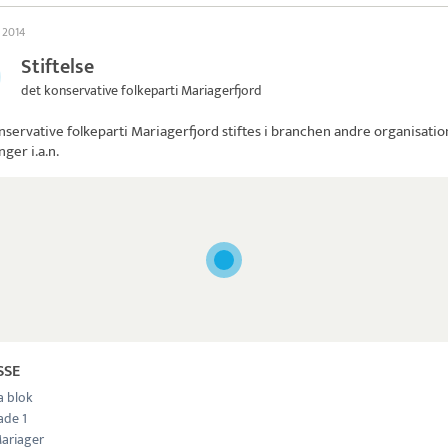
l 2014
Stiftelse
det konservative folkeparti Mariagerfjord
nservative folkeparti Mariagerfjord
stiftes i branchen andre organisatio
nger i.a.n.
SSE
a blok
ade 1
ariager