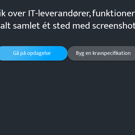
ik over IT-leverandører, funktioner
 alt samlet ét sted med screenshot
Gå på opdagelse
Byg en kravspecifikation