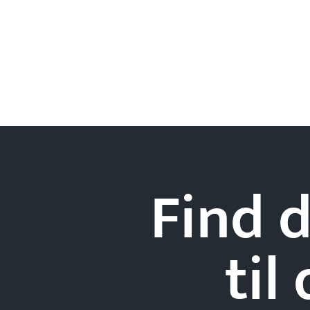
Find d
til