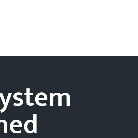
-system
hed