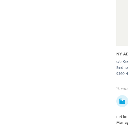
NY A
c/o Kri
Sindho
9560 
18. augu
det ko
Mariag