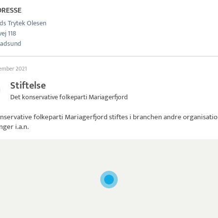
DRESSE
ds Trytek Olesen
ej 118
Hadsund
tember 2021
Stiftelse
Det konservative folkeparti Mariagerfjord
nservative folkeparti Mariagerfjord
stiftes i branchen andre organisati
nger i.a.n.