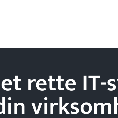
et rette IT
din
virksom