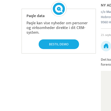
NY A
c/o Ma
Paqle data
Hobrov
9560 
Paqle kan vise nyheder om personer
og virksomheder direkte i dit CRM-
system.
23. sep
BESTIL DEMO
Det ko
foreni