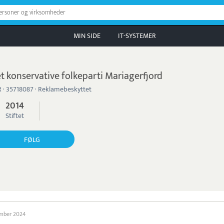
personer og virksomheder
MIN SIDE
IT-SYSTEMER
t konservative folkeparti Mariagerfjord
 · 35718087 · Reklamebeskyttet
2014
Stiftet
FØLG
ember 2024