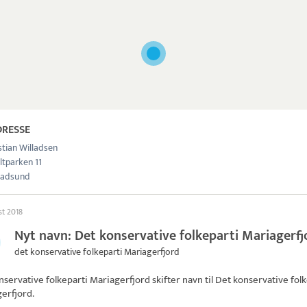
DRESSE
stian Willadsen
ltparken 11
Hadsund
st 2018
Nyt navn: Det konservative folkeparti Mariagerfj
det konservative folkeparti Mariagerfjord
nservative folkeparti Mariagerfjord skifter navn til
Det konservative folk
erfjord
.