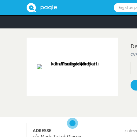
Søg efter 
De
CVR
ADRESSE
31. dec
c/o Mads Trytek Olesen