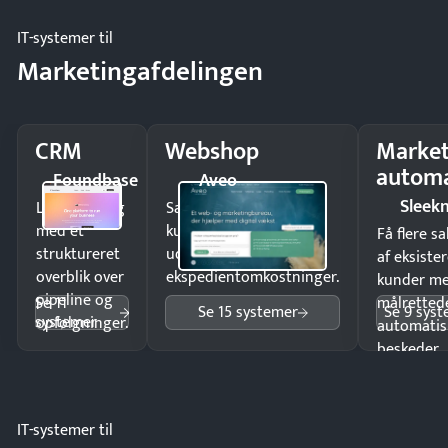
IT-systemer til
Marketingafdelingen
CRM
Webshop
Market
automa
Foundbase
Aveo
Sleek
Luk flere salg
Sælg produkter 24/7 til
med et
kunder i hele landet
Få flere s
struktureret
uden
af eksiste
overblik over
ekspedientomkostninger.
kunder m
pipeline og
Se 11
målrettede
Se 15 systemer
Se 9 sys
systemer
opfølgninger.
automatis
beskeder.
IT-systemer til