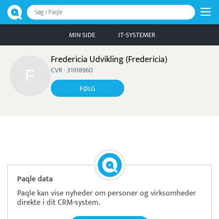
Søg i Paqle
MIN SIDE
IT-SYSTEMER
Fredericia Udvikling (Fredericia)
CVR · 31918960
FØLG
Pristjek:
11.208 kr
Se priseksempel
OnPay
Betaling
Paqle data
Paqle kan vise nyheder om personer og virksomheder
direkte i dit CRM-system.