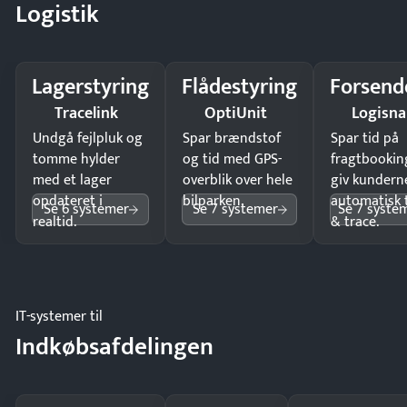
Logistik
Lagerstyring
Flådestyring
Forsend
Tracelink
OptiUnit
Logisn
Undgå fejlpluk og
Spar brændstof
Spar tid på
tomme hylder
og tid med GPS-
fragtbookin
med et lager
overblik over hele
giv kundern
opdateret i
bilparken.
automatisk 
Se 6 systemer
Se 7 systemer
Se 7 syste
realtid.
& trace.
IT-systemer til
Indkøbsafdelingen