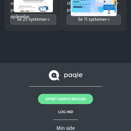
og giv kunderne en
struktureret overblik over
professionel
pipeline og opfølgninger.
oplevelse.
Se 25 systemer
Se 11 systemer
OPRET GRATIS BRUGER
LOG IND
Min side