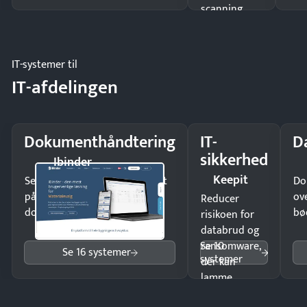
scanning
eller fysisk
møde.
IT-systemer til
IT-afdelingen
Dokumenthåndtering
IT-
D
sikkerhed
Ibinder
Keepit
Send kontrakter til underskrift
Do
på minutter og mist ingen
ov
Reducer
dokumenter.
bø
risikoen for
databrud og
Se 10
ransomware,
Se 16 systemer
systemer
der kan
lamme
driften.