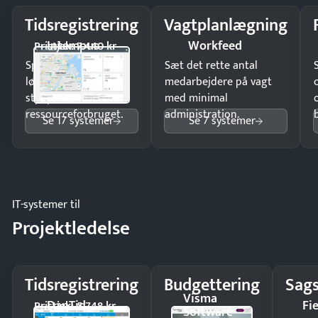
Tidsregistrering
Vagtplanlægning
Intempus
Workfeed
Pristjek: 7.440 kr
Spar tid på
Sæt det rette antal
lønberegning og få
medarbejdere på vagt
styr på
med minimal
ressourceforbruget.
administration.
Se 17 systemer
Se 7 systemer
IT-systemer til
Projektledelse
Tidsregistrering
Budgettering
Sags
Visma
DanTid
Fi
Pristjek: 5.748 kr
Software