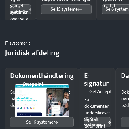
samlet
realtid.
Se 15
Se 15 systemer
Se 6 system
systemer
overblik
over salg
og lager.
IT-systemer til
Juridisk afdeling
Dokumenthåndtering
E-
Da
signatur
Onepoint
GetAccept
Send kontrakter til underskrift
Dok
på minutter og mist ingen
ove
Få
dokumenter.
bød
dokumenter
underskrevet
Se 5
digitalt —
Se 16 systemer
systemer
uden print,