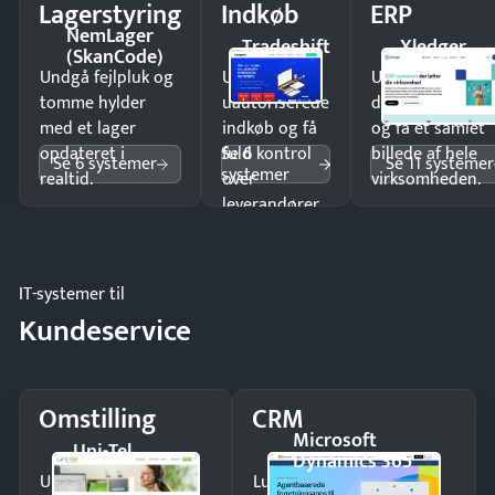
Lagerstyring
Indkøb
ERP
NemLager
Tradeshift
Xledger
(SkanCode)
Undgå fejlpluk og
Undgå
Undgå
tomme hylder
uautoriserede
dobbeltindtastn
med et lager
indkøb og få
og få ét samlet
Se 6
opdateret i
fuld kontrol
billede af hele
Se 6 systemer
Se 11 systemer
systemer
realtid.
over
virksomheden.
leverandører
og forbrug.
IT-systemer til
Kundeservice
Omstilling
CRM
Microsoft
Uni-Tel
Dynamics 365
Undgå tabte opkald
Luk flere salg med et