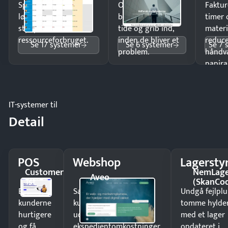
Spar tid på
Opdag
Faktur
lønberegning og få
budgetafvigelser i
timer 
styr på
tide og grib ind,
materi
ressourceforbruget.
inden de bliver et
reduc
Se 17 systemer
Se 6 systemer
Se 7 
problem.
håndv
papira
IT-systemer til
Detail
POS
Webshop
Lagersty
Customer
NemLag
Aveo
1st
(SkanCo
Ekspedér
Sælg produkter 24/7 til
Undgå fejlplu
kunderne
kunder i hele landet
tomme hylde
hurtigere
uden
med et lager
og få
ekspedientomkostninger.
opdateret i