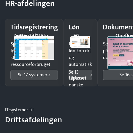
HR-afdelingen
Tidsregistrering
Løn
Dokument
DanTid
EG
Oneflo
Pristjek: 5.748 kr
Spar tid på
Udbetal
Send kontrakter
lønberegning og få
løn korrekt
på minutter o
styr på
og
dokumenter.
ressourceforbruget.
automatisk
—
Se 13
Se 17 systemer
Se 16 
systemer
tilpasset
danske
regler.
IT-systemer til
Driftsafdelingen