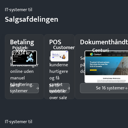
IT-systemer til
Salgsafdelingen
Betaling
POS
Dokumenthåndt
Customer
Pristjek:
Viva
Centuri
1st
27.924 kr
Modtag
Ekspedér
Send kontrakter til unde
kortbetalinger
kunderne
på minutter og mist ing
online uden
hurtigere
dokumenter.
manuel
og få
håndtering.
samlet
Se 12
Se 15
Se 16 systemer
systemer
systemer
overblik
over salg
og lager.
IT-systemer til