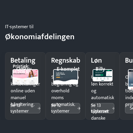
IT-systemer til
Økonomiafdelingen
Betaling
Regnskab
Løn
Bu
Pristjek:
OnPay
E-komplet
Billy
11.208 kr
Modtag
Spar timer på
Udbetal
Op
kortbetalinger
bogføring og
løn korrekt
bud
online uden
overhold
og
tide
manuel
moms
automatisk
ind
håndtering.
automatisk.
—
pro
Se 12
Se 12
Se 13
S
systemer
systemer
systemer
tilpasset
danske
regler.