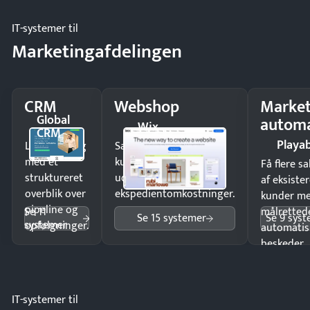
IT-systemer til
Marketingafdelingen
CRM
Webshop
Market
Global
automa
Wix
CRM
Playab
Luk flere salg
Sælg produkter 24/7 til
med et
kunder i hele landet
Få flere s
struktureret
uden
af eksiste
overblik over
ekspedientomkostninger.
kunder m
pipeline og
Se 11
målrettede
Se 15 systemer
Se 9 sys
systemer
opfølgninger.
automatis
beskeder.
IT-systemer til