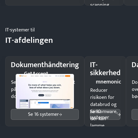
scanning
eller fysisk
møde.
IT-systemer til
IT-afdelingen
Dokumenthåndtering
IT-
D
sikkerhed
GetAccept
mnemonic
Send kontrakter til underskrift
Do
på minutter og mist ingen
ov
Reducer
dokumenter.
bø
risikoen for
databrud og
Se 10
ransomware,
Se 16 systemer
systemer
der kan
lamme
driften.