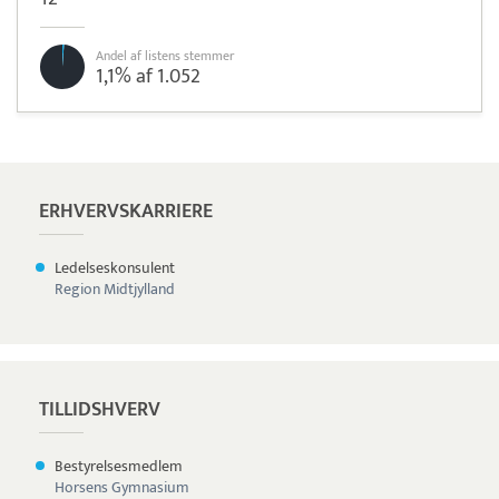
Andel af listens stemmer
1,1% af 1.052
Læs mere om systemet
Zenegy
Tidsregistrering
ERHVERVSKARRIERE
Ledelseskonsulent
Region Midtjylland
TILLIDSHVERV
Bestyrelsesmedlem
Horsens Gymnasium