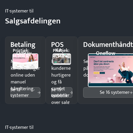
IT-systemer til
Salgsafdelingen
Betaling
POS
Dokumenthåndt
KA-
Pristjek:
Pristjek:
OnPay
Oneflow
CHING
11.208 kr
4.548 kr
Modtag
Ekspedér
Send kontrakter til unde
kortbetalinger
kunderne
på minutter og mist ing
online uden
hurtigere
dokumenter.
manuel
og få
håndtering.
samlet
Se 12
Se 15
Se 16 systemer
systemer
systemer
overblik
over salg
og lager.
IT-systemer til