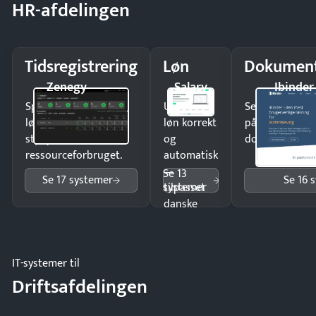
HR-afdelingen
Tidsregistrering
Løn
Dokument
Zenegy
Salary
Ibinder
Spar tid på
Udbetal
Send kontrakter
lønberegning og få
løn korrekt
på minutter o
styr på
og
dokumenter.
ressourceforbruget.
automatisk
—
Se 13
Se 17 systemer
Se 16 
systemer
tilpasset
danske
regler.
IT-systemer til
Driftsafdelingen