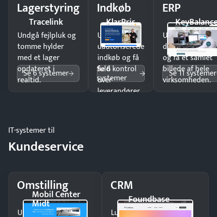
Lagerstyring
Indkøb
ERP
Tracelink
KlarPris
KeyBalanc
Undgå fejlpluk og
Undgå
Undgå
tomme hylder
uautoriserede
dobbeltindtastn
med et lager
indkøb og få
og få ét samlet
Se 6
opdateret i
fuld kontrol
billede af hele
Se 6 systemer
Se 11 systemer
systemer
realtid.
over
virksomheden.
leverandører
og forbrug.
IT-systemer til
Kundeservice
Omstilling
CRM
Mobil Center
Foundbase
Midt
Undgå tabte opkald
Luk flere salg med et