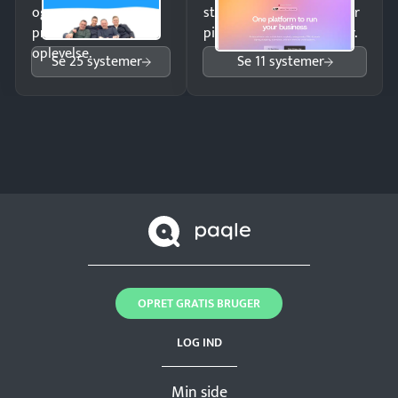
og giv kunderne en
struktureret overblik over
professionel
pipeline og opfølgninger.
oplevelse.
Se 25 systemer
Se 11 systemer
OPRET GRATIS BRUGER
LOG IND
Min side