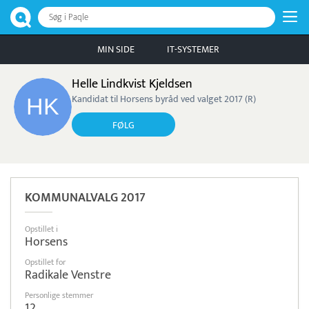
Søg i Paqle
MIN SIDE
IT-SYSTEMER
Helle Lindkvist Kjeldsen
Kandidat til Horsens byråd ved valget 2017 (R)
FØLG
KOMMUNALVALG 2017
Opstillet i
Horsens
Opstillet for
Radikale Venstre
Personlige stemmer
12