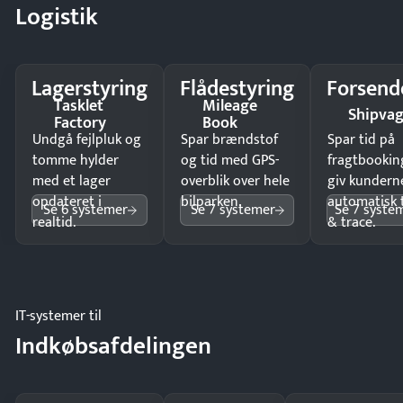
Logistik
Lagerstyring
Flådestyring
Forsend
Tasklet
Mileage
Shipva
Factory
Book
Undgå fejlpluk og
Spar brændstof
Spar tid på
tomme hylder
og tid med GPS-
fragtbookin
med et lager
overblik over hele
giv kundern
opdateret i
bilparken.
automatisk 
Se 6 systemer
Se 7 systemer
Se 7 syste
realtid.
& trace.
IT-systemer til
Indkøbsafdelingen