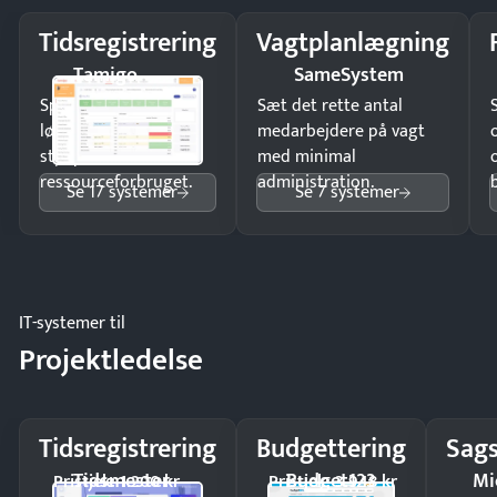
Tidsregistrering
Vagtplanlægning
Tamigo
SameSystem
Spar tid på
Sæt det rette antal
lønberegning og få
medarbejdere på vagt
styr på
med minimal
ressourceforbruget.
administration.
Se 17 systemer
Se 7 systemer
IT-systemer til
Projektledelse
Tidsregistrering
Budgettering
Sags
Tidsmester
Budget123
Mi
Pristjek: 1.200 kr
Pristjek: 3.948 kr