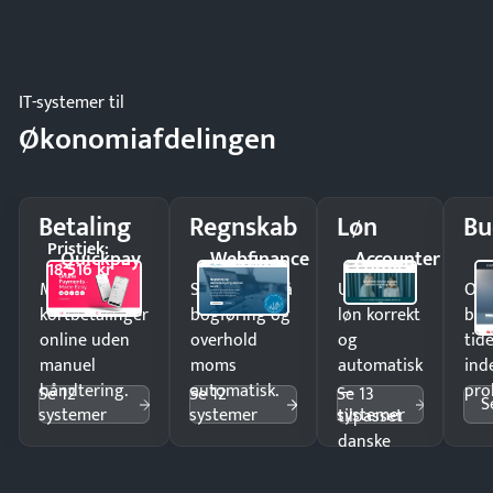
IT-systemer til
Økonomiafdelingen
Betaling
Regnskab
Løn
Bu
Pristjek:
Quickpay
Webfinance
Accounter
18.516 kr
Modtag
Spar timer på
Udbetal
Op
kortbetalinger
bogføring og
løn korrekt
bud
online uden
overhold
og
tide
manuel
moms
automatisk
ind
håndtering.
automatisk.
—
pro
Se 12
Se 12
Se 13
S
systemer
systemer
systemer
tilpasset
danske
regler.