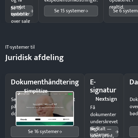
og få
ekspedientomkostninger.
opdateret i
samlet
realtid.
Se 15
Se 15 systemer
Se 6 system
systemer
overblik
over salg
og lager.
IT-systemer til
Juridisk afdeling
Dokumenthåndtering
E-
Da
signatur
Simplitize
Nextsign
Send kontrakter til underskrift
Dok
på minutter og mist ingen
ove
Få
dokumenter.
bød
dokumenter
underskrevet
Se 5
digitalt —
Se 16 systemer
systemer
uden print,