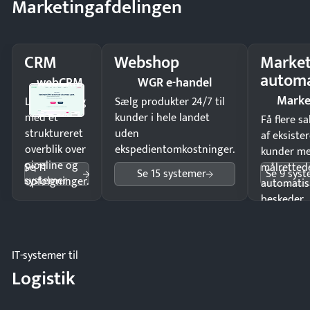
Marketingafdelingen
CRM
Webshop
Market
automa
webCRM
WGR e-handel
Marke
Luk flere salg
Sælg produkter 24/7 til
med et
kunder i hele landet
Få flere s
struktureret
uden
af eksiste
overblik over
ekspedientomkostninger.
kunder m
pipeline og
Se 11
målrettede
Se 15 systemer
Se 9 sys
systemer
opfølgninger.
automatis
beskeder.
IT-systemer til
Logistik