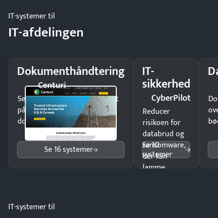
IT-systemer til
IT-afdelingen
Dokumenthåndtering
IT-
D
sikkerhed
Centuri
CyberPilot
Send kontrakter til underskrift
Do
på minutter og mist ingen
ov
Reducer
dokumenter.
bø
risikoen for
databrud og
Se 10
ransomware,
Se 16 systemer
systemer
der kan
lamme
driften.
IT-systemer til