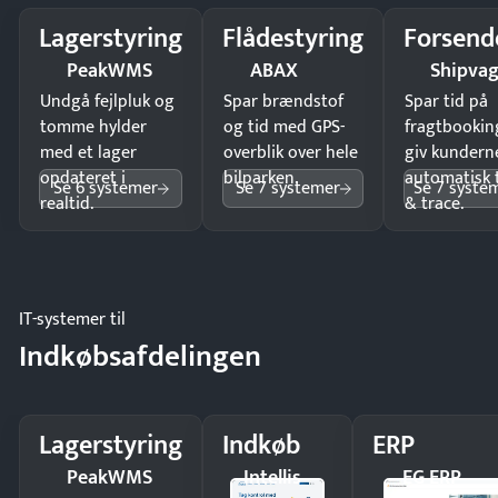
Lagerstyring
Flådestyring
Forsend
PeakWMS
ABAX
Shipva
Undgå fejlpluk og
Spar brændstof
Spar tid på
tomme hylder
og tid med GPS-
fragtbookin
med et lager
overblik over hele
giv kundern
opdateret i
bilparken.
automatisk 
Se 6 systemer
Se 7 systemer
Se 7 syste
realtid.
& trace.
IT-systemer til
Indkøbsafdelingen
Lagerstyring
Indkøb
ERP
PeakWMS
Intellis
EG ERP