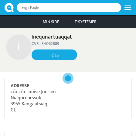
Søg i Paqle
MIN SIDE
IT-SYSTEMER
Inequnartuaqqat
CVR · 34062889
FØLG
ADRESSE
c/o c/o Louise Joelsen
Niaqornarssuk
3955 Kangaatsiaq
GL
Pristjek:
11.208 kr
Se priseksempel
OnPay
Betaling