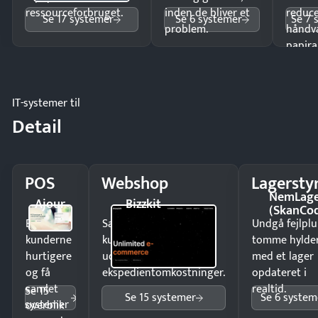
ressourceforbruget.
inden de bliver et
reduc
Se 17 systemer
Se 6 systemer
Se 7 
problem.
håndv
papira
IT-systemer til
Detail
POS
Webshop
Lagersty
NemLag
Ajour
Bizzkit
(SkanCo
Ekspedér
Sælg produkter 24/7 til
Undgå fejlplu
kunderne
kunder i hele landet
tomme hylde
hurtigere
uden
med et lager
og få
ekspedientomkostninger.
opdateret i
samlet
realtid.
Se 15
Se 15 systemer
Se 6 system
systemer
overblik