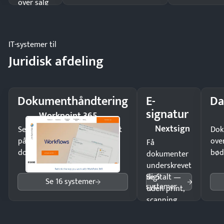
over salg
og lager.
IT-systemer til
Juridisk afdeling
Dokumenthåndtering
E-
Da
signatur
Workpoint 365
Nextsign
Send kontrakter til underskrift
Dok
på minutter og mist ingen
ove
Få
dokumenter.
bød
dokumenter
underskrevet
Se 5
digitalt —
Se 16 systemer
systemer
uden print,
scanning
eller fysisk
møde.