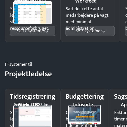
DanTid
Workfeed
Pristjek: 5.748 kr
Spar tid på
Sæt det rette antal
lønberegning og få
medarbejdere på vagt
styr på
med minimal
ressourceforbruget.
administration.
Se 17 systemer
Se 7 systemer
IT-systemer til
Projektledelse
Tidsregistrering
Budgettering
Sags
SmartTID
Infosuite
Ap
Pristjek: 12.523 kr
Spar tid på
Opdag
Faktur
lønberegning og få
budgetafvigelser i
timer 
styr på
tide og grib ind,
materi