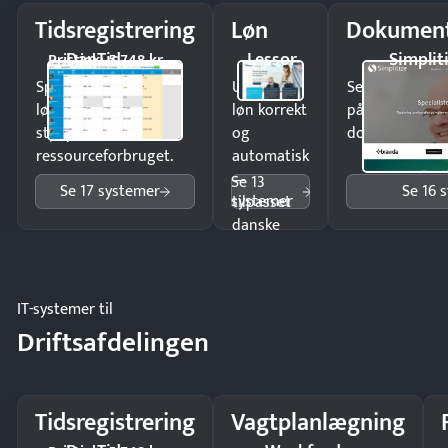
Tidsregistrering
Løn
Dokument
DanTid
Lessor
Simplit
Pristjek: 5.748 kr
Spar tid på
Udbetal
Send kontrakter
lønberegning og få
løn korrekt
på minutter o
styr på
og
dokumenter.
ressourceforbruget.
automatisk
—
Se 13
Se 17 systemer
Se 16 
systemer
tilpasset
danske
regler.
IT-systemer til
Driftsafdelingen
Tidsregistrering
Vagtplanlægning