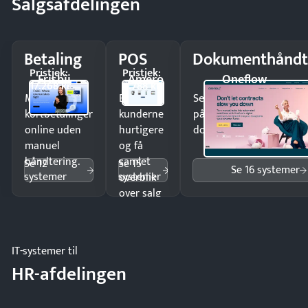
Salgsafdelingen
Betaling
POS
Dokumenthåndt
Pristjek:
Pristjek:
Frisbii
Amero
Oneflow
17.268 kr
4.788 kr
Modtag
Ekspedér
Send kontrakter til unde
kortbetalinger
kunderne
på minutter og mist ing
online uden
hurtigere
dokumenter.
manuel
og få
håndtering.
samlet
Se 12
Se 15
Se 16 systemer
systemer
systemer
overblik
over salg
og lager.
IT-systemer til
HR-afdelingen