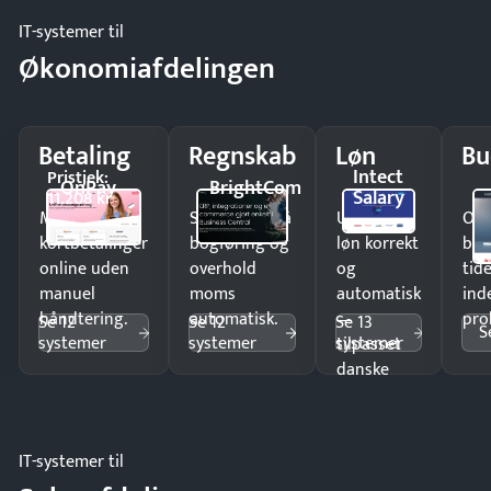
IT-systemer til
Økonomiafdelingen
Betaling
Regnskab
Løn
Bu
Intect
Pristjek:
OnPay
BrightCom
Salary
11.208 kr
Modtag
Spar timer på
Udbetal
Op
kortbetalinger
bogføring og
løn korrekt
bud
online uden
overhold
og
tide
manuel
moms
automatisk
ind
håndtering.
automatisk.
—
pro
Se 12
Se 12
Se 13
S
systemer
systemer
systemer
tilpasset
danske
regler.
IT-systemer til