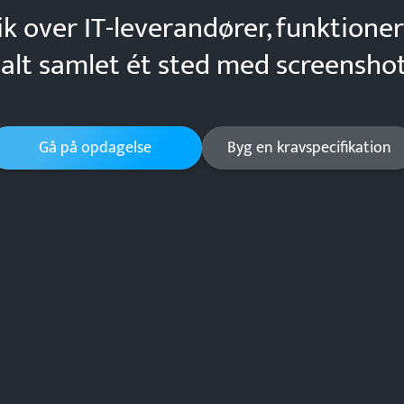
ik over IT-leverandører, funktioner
 alt samlet ét sted med screenshot
Gå på opdagelse
Byg en kravspecifikation