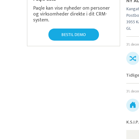
NY A
Paqle kan vise nyheder om personer
Kangat
og virksomheder direkte i dit CRM-
Postbo
system.
3955 K
GL
BESTIL DEMO
31. dec
Tidlig
31. dec
K.S.I.