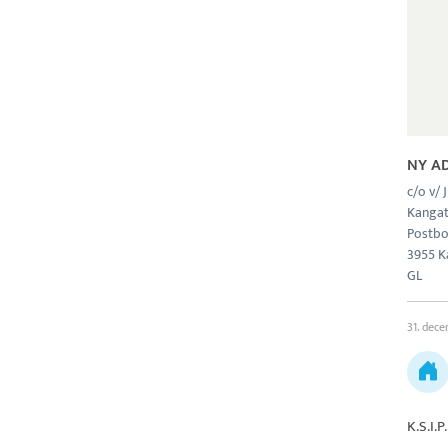
NY A
c/o v/
Kangat
Postbo
3955 K
GL
31. dec
K.S.I.