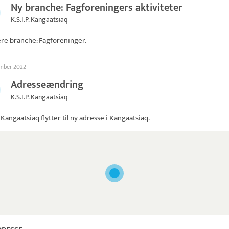
Ny branche: Fagforeningers aktiviteter
K.S.I.P. Kangaatsiaq
ere branche: Fagforeninger.
ember 2022
Adresseændring
K.S.I.P. Kangaatsiaq
P. Kangaatsiaq
flytter til ny adresse i Kangaatsiaq.