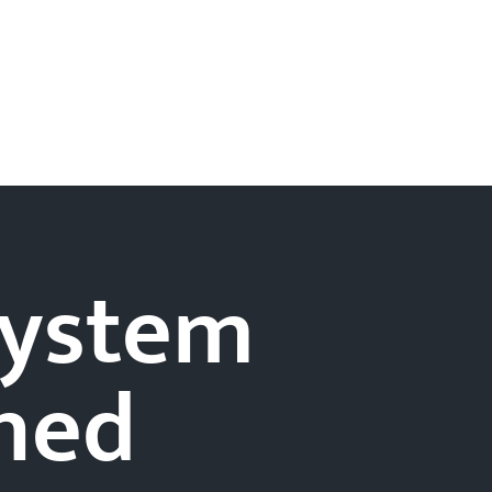
-system
hed