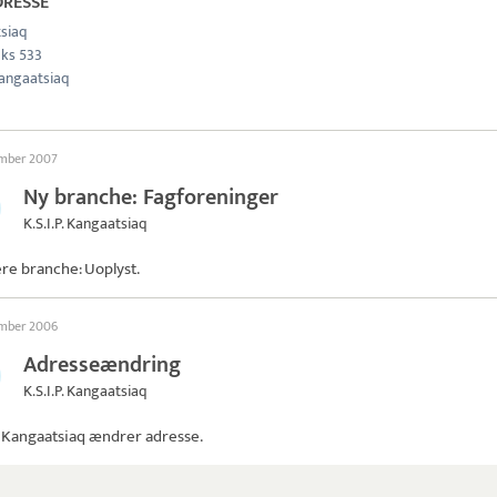
DRESSE
siaq
ks 533
angaatsiaq
ember 2007
Ny branche: Fagforeninger
K.S.I.P. Kangaatsiaq
ere branche: Uoplyst.
ember 2006
Adresseændring
K.S.I.P. Kangaatsiaq
P. Kangaatsiaq
ændrer adresse.