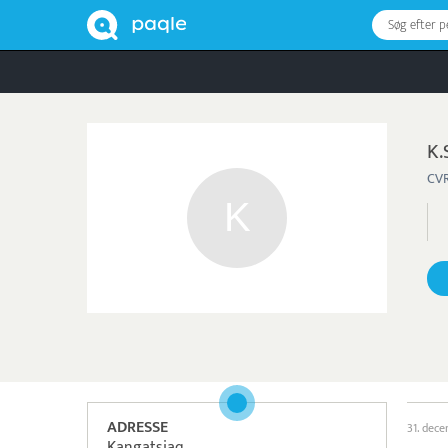
Søg efter 
K.
CVR
ADRESSE
31. dec
Kangatsiaq