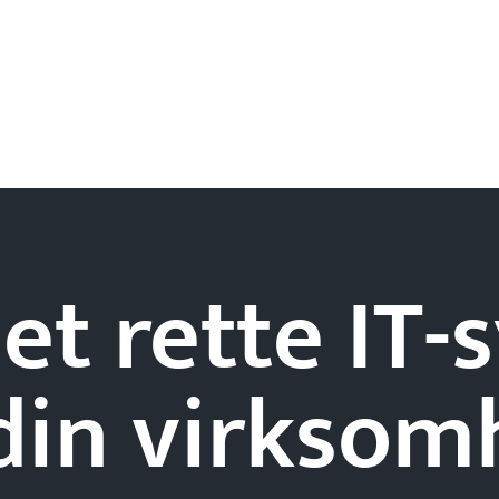
et rette IT
din
virksom