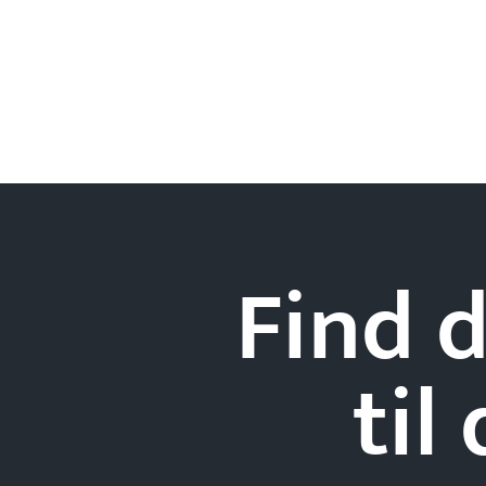
Find d
til