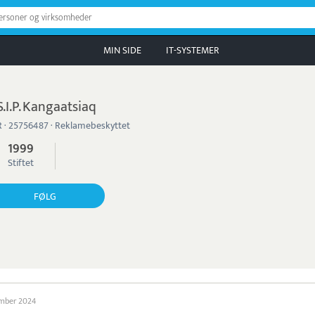
personer og virksomheder
MIN SIDE
IT-SYSTEMER
S.I.P. Kangaatsiaq
 · 25756487 · Reklamebeskyttet
1999
Stiftet
FØLG
ember 2024