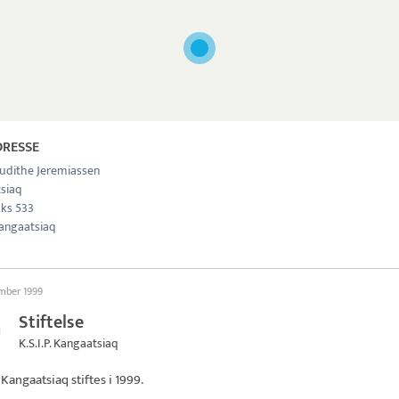
DRESSE
 Judithe Jeremiassen
siaq
ks 533
angaatsiaq
ember 1999
Stiftelse
K.S.I.P. Kangaatsiaq
P. Kangaatsiaq
stiftes i 1999.