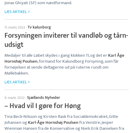
Jonas Ghiyati (SF) som næstformand.
LÆS ARTIKEL
Tv kalunborg
11. marts 2022
·
Forsyningen inviterer til vandløb og tårn-
udsigt
Medaljer til alle Løbet skydes i gang klokken 11, og det er
Karl Åge
Hornshøj Poulsen
, formand for Kalundborg Forsyning, som får
fornøjelsen at sende deltagerne ud på ruterne rundt om
Møllebakken.
LÆS ARTIKEL
Sjællands Nyheder
9. marts 2022
·
– Hvad vil I gøre for Høng
Tina Beck-Nilsson og Kirsten Rask fra Socialdemokratiet, Gitte
Johansen og
Karl-Åge Hornshøj Poulsen
fra Venstre, Jesper
Wienman Hansen fra de Konservative og Niels Erik Danielsen fra