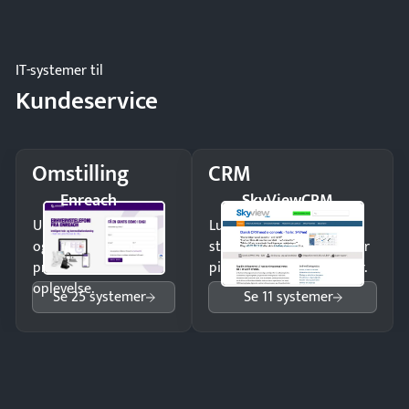
og forbrug.
IT-systemer til
Kundeservice
Omstilling
CRM
Enreach
SkyViewCRM
Undgå tabte opkald
Luk flere salg med et
og giv kunderne en
struktureret overblik over
professionel
pipeline og opfølgninger.
oplevelse.
Se 25 systemer
Se 11 systemer