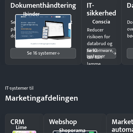
Dokumenthåndtering
IT-
D
sikkerhed
Ibinder
Conscia
Send kontrakter til underskrift
Do
på minutter og mist ingen
ov
Reducer
dokumenter.
bø
risikoen for
databrud og
Se 10
ransomware,
Se 16 systemer
systemer
der kan
lamme
driften.
IT-systemer til
Marketingafdelingen
CRM
Webshop
Market
Lime
automa
Shoporama