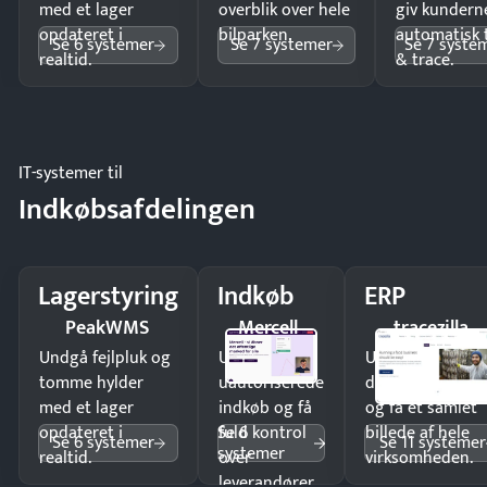
med et lager
overblik over hele
giv kundern
opdateret i
bilparken.
automatisk 
Se 6 systemer
Se 7 systemer
Se 7 syste
realtid.
& trace.
IT-systemer til
Indkøbsafdelingen
Lagerstyring
Indkøb
ERP
PeakWMS
Mercell
tracezilla
Undgå fejlpluk og
Undgå
Undgå
tomme hylder
uautoriserede
dobbeltindtastn
med et lager
indkøb og få
og få ét samlet
Se 6
opdateret i
fuld kontrol
billede af hele
Se 6 systemer
Se 11 systemer
systemer
realtid.
over
virksomheden.
leverandører