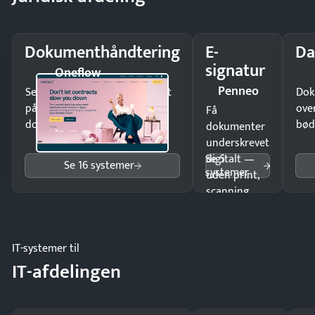
Dokumenthåndtering
E-
Da
signatur
Oneflow
Penneo
Send kontrakter til underskrift
Dok
på minutter og mist ingen
ove
Få
dokumenter.
bød
dokumenter
underskrevet
Se 5
digitalt —
Se 16 systemer
systemer
uden print,
scanning
eller fysisk
møde.
IT-systemer til
IT-afdelingen