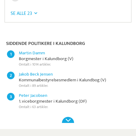
SE ALLE 23
Pristjek:
5.748 kr
Se priseksempel
DanTid
Tidsregistrering
SIDDENDE POLITIKERE I KALUNDBORG
Martin Damm
1
Borgmester i Kalundborg (V)
Omtalt i 1014 artikler.
Jakob Beck Jensen
2
Kommunalbestyrelsesmedlem i Kalundbog (V)
Omtalt i 89 artikler.
Peter Jacobsen
3
1. viceborgmester i Kalundborg (DF)
Omtalt i 63 artikler.