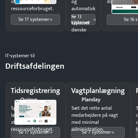
styr på
og
dokumenter.
ressourceforbruget.
automatisk
—
Se 13
Se 17 systemer
Se 16 
systemer
tilpasset
danske
regler.
IT-systemer til
Driftsafdelingen
Tidsregistrering
Vagtplanlægning
Quinyx
Planday
Spar tid på
Sæt det rette antal
lønberegning og få
medarbejdere på vagt
styr på
med minimal
ressourceforbruget.
administration.
Se 17 systemer
Se 7 systemer