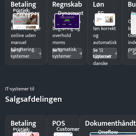
Betaling
Regnskab
Løn
Bu
Pristjek:
Pensopay
Dynacount
EG
Pr
10.968 kr
Modtag
Spar timer på
Udbetal
Op
kortbetalinger
bogføring og
løn korrekt
bud
online uden
overhold
og
tide
manuel
moms
automatisk
ind
håndtering.
automatisk.
—
pro
Se 12
Se 12
Se 13
S
systemer
systemer
systemer
tilpasset
danske
regler.
IT-systemer til
Salgsafdelingen
Betaling
POS
Dokumenthåndt
Customer
Pristjek:
OnPay
Oneflow
1st
11.208 kr