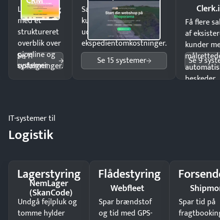
CRM
Clerk.
Luk flere salg
Sælg produkter 24/7 til
med et
kunder i hele landet
Få flere s
struktureret
uden
af eksiste
overblik over
ekspedientomkostninger.
kunder m
pipeline og
Se 11
målrettede
Se 15 systemer
Se 9 sys
systemer
opfølgninger.
automatis
beskeder.
IT-systemer til
Logistik
Lagerstyring
Flådestyring
Forsend
NemLager
Webfleet
Shipmo
(SkanCode)
Undgå fejlpluk og
Spar brændstof
Spar tid på
tomme hylder
og tid med GPS-
fragtbookin