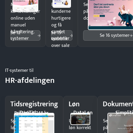
Modtag
Ekspedér
Send kontrakter til unde
kortbetalinger
kunderne
på minutter og mist ing
online uden
hurtigere
dokumenter.
manuel
og få
håndtering.
samlet
Se 12
Se 15
Se 16 systemer
systemer
systemer
overblik
over salg
og lager.
IT-systemer til
HR-afdelingen
Tidsregistrering
Løn
Dokument
DanTid
DataLøn
Simplit
Pristjek: 5.748 kr
Spar tid på
Udbetal
Send kontrakter
lønberegning og få
løn korrekt
på minutter o