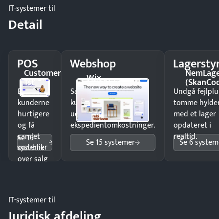
IT-systemer til
Detail
POS
Webshop
Lagersty
Customer
NemLag
Wix
1st
(SkanCo
Ekspedér
Sælg produkter 24/7 til
Undgå fejlplu
kunderne
kunder i hele landet
tomme hylde
hurtigere
uden
med et lager
og få
ekspedientomkostninger.
opdateret i
samlet
realtid.
Se 15
Se 15 systemer
Se 6 system
systemer
overblik
over salg
og lager.
IT-systemer til
Juridisk afdeling