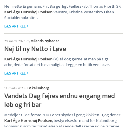
Henriette Ergemann, Frit Borgerligt Fællesskab, Thomas Hiorth SF,
Karl-Åge Hornshøj Poulsen
Venstre, Kristine Vesterskov Olsen
Socialdemokratiet.
LÆS ARTIKEL
Sjællands Nyheder
29. marts 2023
·
Nej til ny Netto i Løve
Karl-Åge Hornshøj Poulsen
(V) så dog gerne, at man på sigt
arbejdede for, at det blev muligt at lægge en butik ved Løve.
LÆS ARTIKEL
Tv kalunborg
13. marts 2023
·
Vandets Dag fejres endnu engang med
løb og fri bar
Medaljer til de første 300 Løbet skydes i gang klokken 11, og det er
Karl Åge Hornshøj Poulsen
, bestyrelsesformand for Kalundborg
Forsyning, som får fornøjelsen at sende deltagerne ud på ruterne