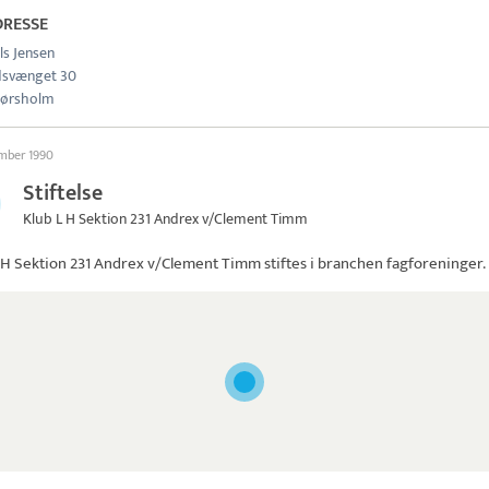
DRESSE
ls Jensen
dsvænget 30
Hørsholm
ember 1990
Stiftelse
Klub L H Sektion 231 Andrex v/Clement Timm
 H Sektion 231 Andrex v/Clement Timm
stiftes i branchen fagforeninger.