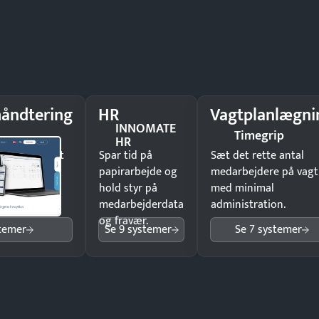
åndtering
HR
Vagtplanlægni
INNOMATE
Timegrip
HR
il underskrift
Spar tid på
Sæt det rette antal
ist ingen
papirarbejde og
medarbejdere på vagt
hold styr på
med minimal
medarbejderdata
administration.
og fravær.
stemer
Se 9 systemer
Se 7 systemer