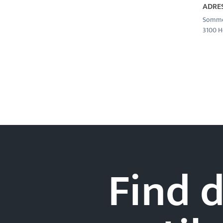
ADRE
Sommer
3100 
Find d