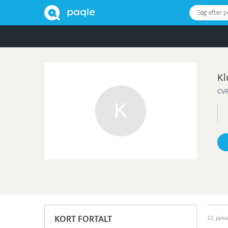
Søg efter 
Kl
CVR
KORT FORTALT
22. jan