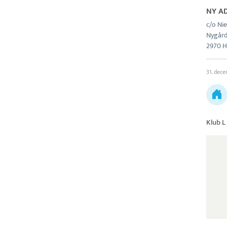
NY A
c/o Nie
Nygår
2970 
31. dec
Klub L