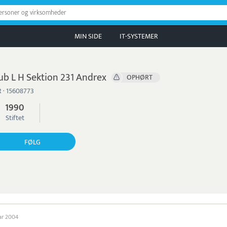
personer og virksomheder
MIN SIDE
IT-SYSTEMER
ub L H Sektion 231 Andrex
OPHØRT
 · 15608773
1990
Stiftet
FØLG
uar 2004