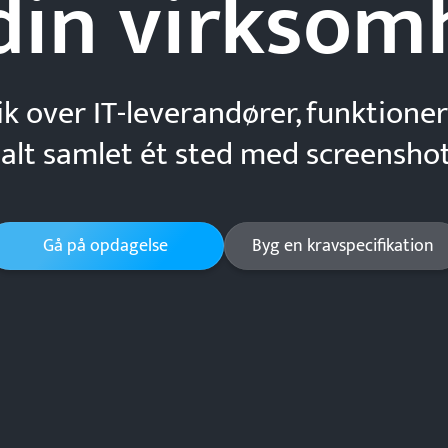
din
virksom
ik over IT-leverandører, funktioner
 alt samlet ét sted med screenshot
Gå på opdagelse
Byg en kravspecifikation