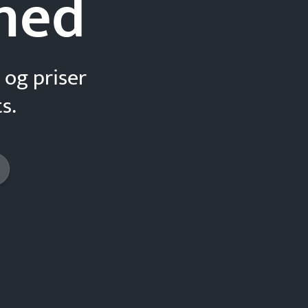
hed
 og priser
s.