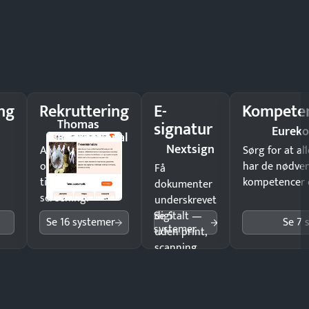
ng
Rekruttering
E-
Kompeten
Thomas
signatur
Eureko
International
Nextsign
Ansæt hurtigere
Sørg for at a
og brug færre
har de nødve
Få
timer på manuel
kompetencer og
dokumenter
screening.
underskrevet
Se 5
digitalt —
Se 16 systemer
Se 7 
systemer
uden print,
scanning
eller fysisk
møde.