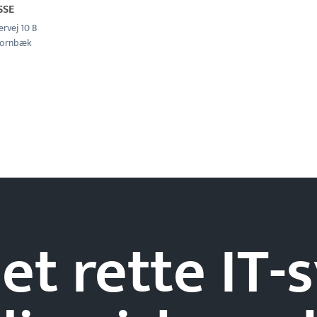
SSE
vej 10 B
Hornbæk
et rette IT