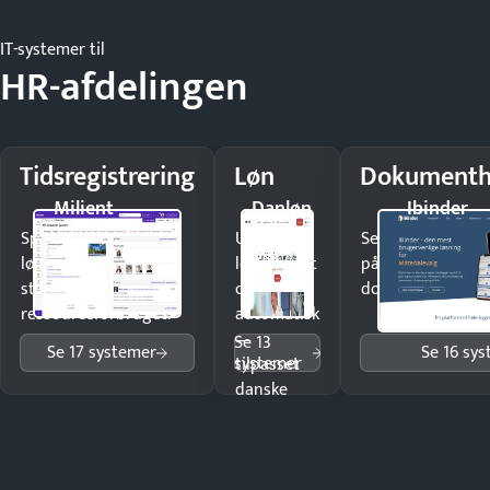
IT-systemer til
HR-afdelingen
Tidsregistrering
Løn
Dokumenth
Milient
Danløn
Ibinder
Spar tid på
Udbetal
Send kontrakter t
lønberegning og få
løn korrekt
på minutter og m
styr på
og
dokumenter.
ressourceforbruget.
automatisk
—
Se 13
Se 17 systemer
Se 16 sy
systemer
tilpasset
danske
regler.