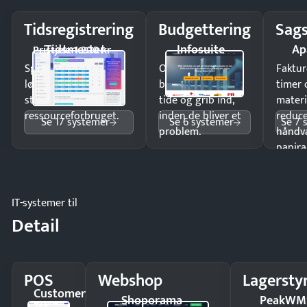
Tidsregistrering
Budgettering
Sags
Tidsmester
Infosuite
Ap
Pristjek: 1.200 kr
Spar tid på
Opdag
Faktur
lønberegning og få
budgetafvigelser i
timer 
styr på
tide og grib ind,
materi
ressourceforbruget.
inden de bliver et
reduc
Se 17 systemer
Se 6 systemer
Se 7 
problem.
håndv
papira
IT-systemer til
Detail
POS
Webshop
Lagersty
Customer
Shoporama
PeakWM