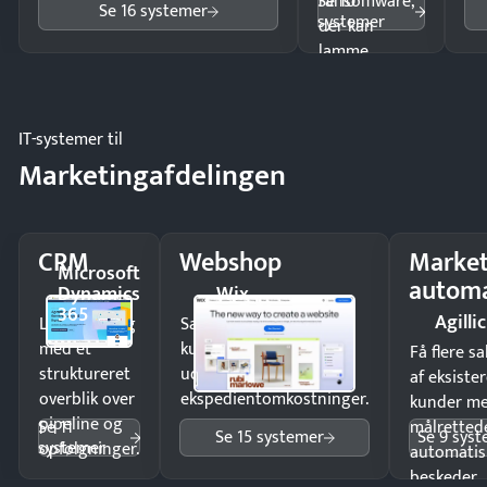
Se 10
ransomware,
Se 16 systemer
systemer
der kan
lamme
driften.
IT-systemer til
Marketingafdelingen
CRM
Webshop
Market
Microsoft
automa
Dynamics
Wix
365
Agillic
Luk flere salg
Sælg produkter 24/7 til
med et
kunder i hele landet
Få flere s
struktureret
uden
af eksiste
overblik over
ekspedientomkostninger.
kunder m
pipeline og
Se 11
målrettede
Se 15 systemer
Se 9 sys
systemer
opfølgninger.
automatis
beskeder.