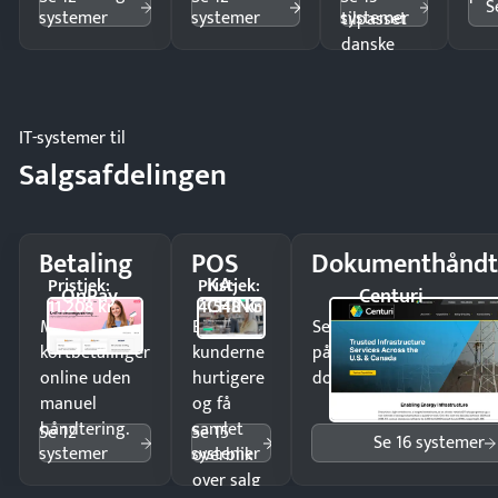
S
systemer
systemer
systemer
tilpasset
danske
regler.
IT-systemer til
Salgsafdelingen
Betaling
POS
Dokumenthåndt
KA-
Pristjek:
Pristjek:
OnPay
Centuri
CHING
11.208 kr
4.548 kr
Modtag
Ekspedér
Send kontrakter til unde
kortbetalinger
kunderne
på minutter og mist ing
online uden
hurtigere
dokumenter.
manuel
og få
håndtering.
samlet
Se 12
Se 15
Se 16 systemer
systemer
systemer
overblik
over salg