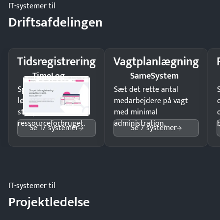
IT-systemer til
Driftsafdelingen
Tidsregistrering
Vagtplanlægning
TimeLog
SameSystem
Spar tid på
Sæt det rette antal
lønberegning og få
medarbejdere på vagt
styr på
med minimal
ressourceforbruget.
administration.
Se 17 systemer
Se 7 systemer
IT-systemer til
Projektledelse