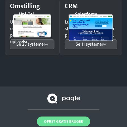
Omstilling
CRM
Uni-Tel
Salesforce
Undgå tabte opkald
Luk flere salg med et
og giv kunderne en
struktureret overblik over
professionel
pipeline og opfølgninger.
oplevelse.
Se 25 systemer
Se 11 systemer
OPRET GRATIS BRUGER