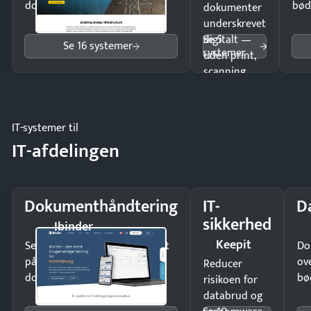
dokumenter.
bød
dokumenter
underskrevet
Se 5
digitalt —
Se 16 systemer
systemer
uden print,
scanning
eller fysisk
møde.
IT-systemer til
IT-afdelingen
Dokumenthåndtering
IT-
D
sikkerhed
Ibinder
Keepit
Send kontrakter til underskrift
Do
på minutter og mist ingen
ov
Reducer
dokumenter.
bø
risikoen for
databrud og