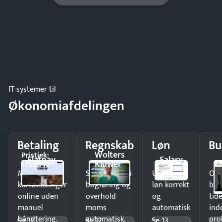
IT-systemer til
Økonomiafdelingen
Betaling
Regnskab
Løn
Bu
Wolters
Pristjek:
Flatpay
Salary
Kluwer
11.880 kr
Modtag
Spar timer på
Udbetal
Op
kortbetalinger
bogføring og
løn korrekt
bud
online uden
overhold
og
tide
manuel
moms
automatisk
ind
håndtering.
automatisk.
—
pro
Se 12
Se 12
Se 13