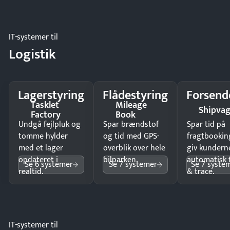
IT-systemer til
Logistik
Lagerstyring
Flådestyring
Forsend
Tasklet
Mileage
Shipva
Factory
Book
Undgå fejlpluk og
Spar brændstof
Spar tid på
tomme hylder
og tid med GPS-
fragtbookin
med et lager
overblik over hele
giv kundern
opdateret i
bilparken.
automatisk 
Se 6 systemer
Se 7 systemer
Se 7 syste
realtid.
& trace.
IT-systemer til