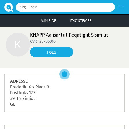
Søg i Paqle
MIN SIDE
IT-SYSTEMER
KNAPP Aalisartut Peqatigiit Sisimiut
CVR · 25756010
FØLG
ADRESSE
Frederik IX s Plads 3
Postboks 177
3911 Sisimiut
GL
Læs mere om systemet
TimeLog
Tidsregistrering