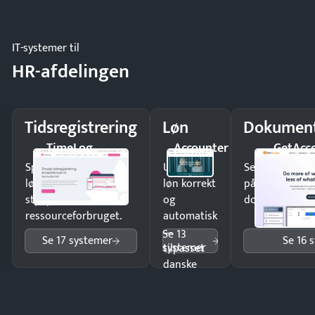
og lager.
IT-systemer til
HR-afdelingen
Tidsregistrering
Løn
Dokument
TimeLog
Accounter
GetAcc
Spar tid på
Udbetal
Send kontrakter
lønberegning og få
løn korrekt
på minutter o
styr på
og
dokumenter.
ressourceforbruget.
automatisk
—
Se 13
Se 17 systemer
Se 16 
systemer
tilpasset
danske
regler.