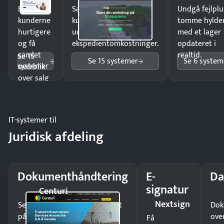
1st
Ekspedér
Sælg produkter 24/7 til
Undgå fejlplu
kunderne
kunder i hele landet
tomme hylde
hurtigere
uden
med et lager
og få
ekspedientomkostninger.
opdateret i
samlet
realtid.
Se 15
Se 15 systemer
Se 6 system
systemer
overblik
over salg
og lager.
IT-systemer til
Juridisk afdeling
Dokumenthåndtering
E-
Da
signatur
Centuri
Nextsign
Send kontrakter til underskrift
Dok
på minutter og mist ingen
ove
Få