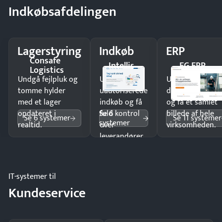
Indkøbsafdelingen
Lagerstyring
Indkøb
ERP
Consafe
Intellis
EG ERP
Logistics
Undgå fejlpluk og
Undgå
Undgå
tomme hylder
uautoriserede
dobbeltindtastn
med et lager
indkøb og få
og få ét samlet
Se 6
opdateret i
fuld kontrol
billede af hele
Se 6 systemer
Se 11 systemer
systemer
realtid.
over
virksomheden.
leverandører
og forbrug.
IT-systemer til
Kundeservice