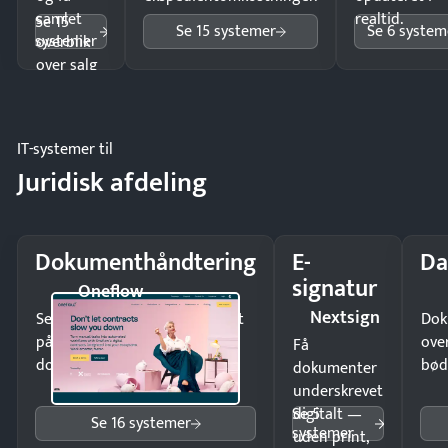
samlet
realtid.
Se 15
Se 15 systemer
Se 6 system
systemer
overblik
over salg
og lager.
IT-systemer til
Juridisk afdeling
Dokumenthåndtering
E-
Da
signatur
Oneflow
Nextsign
Send kontrakter til underskrift
Dok
på minutter og mist ingen
ove
Få
dokumenter.
bød
dokumenter
underskrevet
Se 5
digitalt —
Se 16 systemer
systemer
uden print,