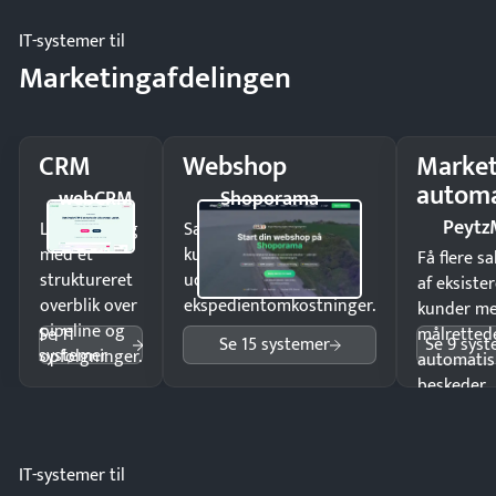
IT-systemer til
Marketingafdelingen
CRM
Webshop
Market
automa
webCRM
Shoporama
Peytz
Luk flere salg
Sælg produkter 24/7 til
med et
kunder i hele landet
Få flere s
struktureret
uden
af eksiste
overblik over
ekspedientomkostninger.
kunder m
pipeline og
Se 11
målrettede
Se 15 systemer
Se 9 sys
systemer
opfølgninger.
automatis
beskeder.
IT-systemer til