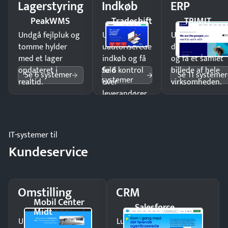
Lagerstyring
Indkøb
ERP
PeakWMS
Tradeshift
TRIMIT
Undgå fejlpluk og
Undgå
Undgå
tomme hylder
uautoriserede
dobbeltindtastn
med et lager
indkøb og få
og få ét samlet
Se 6
opdateret i
fuld kontrol
billede af hele
Se 6 systemer
Se 11 systemer
systemer
realtid.
over
virksomheden.
leverandører
og forbrug.
IT-systemer til
Kundeservice
Omstilling
CRM
Mobil Center
Salesforce
Midt
Undgå tabte opkald
Luk flere salg med et