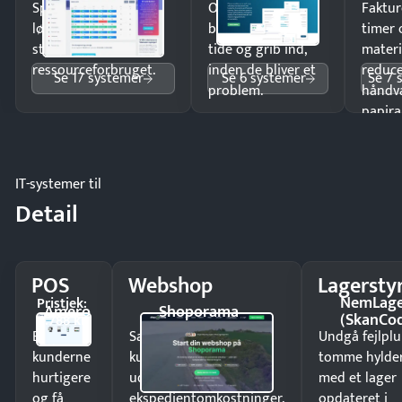
Spar tid på
Opdag
Faktur
lønberegning og få
budgetafvigelser i
timer 
styr på
tide og grib ind,
materi
ressourceforbruget.
inden de bliver et
reduc
Se 17 systemer
Se 6 systemer
Se 7 
problem.
håndv
papira
IT-systemer til
Detail
POS
Webshop
Lagersty
NemLag
Pristjek:
Amero
Shoporama
(SkanCo
4.788 kr
Ekspedér
Sælg produkter 24/7 til
Undgå fejlplu
kunderne
kunder i hele landet
tomme hylde
hurtigere
uden
med et lager
og få
ekspedientomkostninger.
opdateret i