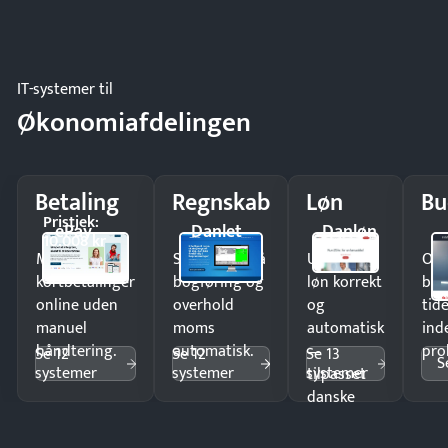
IT-systemer til
Økonomiafdelingen
Betaling
Regnskab
Løn
Bu
Pristjek:
ePay
Danlet
Danløn
10.008 kr
Modtag
Spar timer på
Udbetal
Op
kortbetalinger
bogføring og
løn korrekt
bud
online uden
overhold
og
tide
manuel
moms
automatisk
ind
håndtering.
automatisk.
—
pro
Se 12
Se 12
Se 13
S
systemer
systemer
systemer
tilpasset
danske
regler.