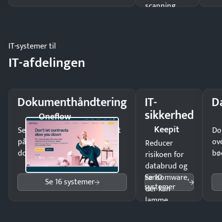
scanning
eller fysisk
møde.
IT-systemer til
IT-afdelingen
Dokumenthåndtering
IT-
D
sikkerhed
Oneflow
Keepit
Send kontrakter til underskrift
Do
på minutter og mist ingen
ov
Reducer
dokumenter.
bø
risikoen for
databrud og
Se 10
ransomware,
Se 16 systemer
systemer
der kan
lamme
driften.