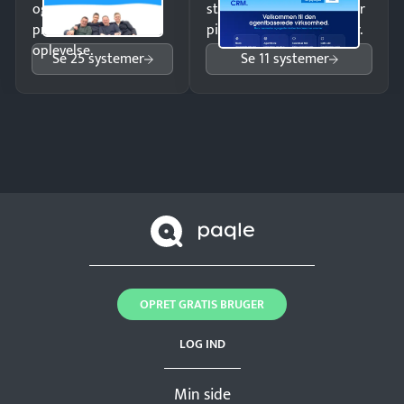
og giv kunderne en
struktureret overblik over
professionel
pipeline og opfølgninger.
oplevelse.
Se 25 systemer
Se 11 systemer
OPRET GRATIS BRUGER
LOG IND
Min side