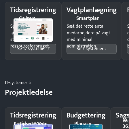
Tidsregistrering
Vagtplanlægning
Quinyx
Smartplan
Spar tid på
Sæt det rette antal
lønberegning og få
medarbejdere på vagt
styr på
med minimal
ressourceforbruget.
administration.
Se 17 systemer
Se 7 systemer
IT-systemer til
Projektledelse
Tidsregistrering
Budgettering
Sags
Wo
Tidsmester
Planacy
Pristjek: 1.200 kr
36