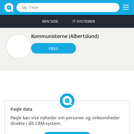
Søg i Paqle
MIN SIDE
IT-SYSTEMER
Kommunisterne (Albertslund)
FØLG
Pristjek:
10.008 kr
Se priseksempel
ePay
Betaling
Paqle data
Paqle kan vise nyheder om personer og virksomheder
direkte i dit CRM-system.