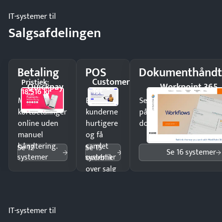
IT-systemer til
Salgsafdelingen
Betaling
POS
Dokumenthåndt
Customer
Pristjek:
Quickpay
Workpoint 365
1st
18.516 kr
Modtag
Ekspedér
Send kontrakter til unde
kortbetalinger
kunderne
på minutter og mist ing
online uden
hurtigere
dokumenter.
manuel
og få
håndtering.
samlet
Se 12
Se 15
Se 16 systemer
systemer
systemer
overblik
over salg
og lager.
IT-systemer til