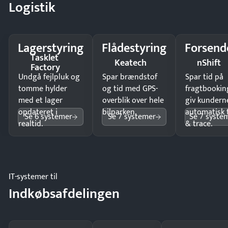
Logistik
Lagerstyring
Flådestyring
Forsend
Tasklet
Keatech
nShift
Factory
Undgå fejlpluk og
Spar brændstof
Spar tid på
tomme hylder
og tid med GPS-
fragtbookin
med et lager
overblik over hele
giv kundern
opdateret i
bilparken.
automatisk 
Se 6 systemer
Se 7 systemer
Se 7 syste
realtid.
& trace.
IT-systemer til
Indkøbsafdelingen