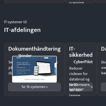
scanning
eller fysisk
møde.
IT-systemer til
IT-afdelingen
Dokumenthåndtering
IT-
D
sikkerhed
Ibinder
CyberPilot
Send kontrakter til underskrift
Do
på minutter og mist ingen
ov
Reducer
dokumenter.
bø
risikoen for
databrud og
Se 10
ransomware,
Se 16 systemer
systemer
der kan
lamme
driften.