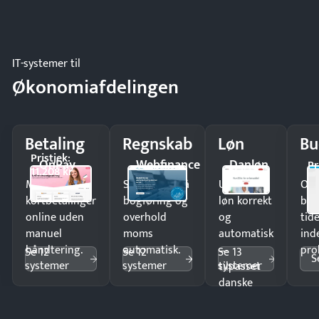
IT-systemer til
Økonomiafdelingen
Betaling
Regnskab
Løn
Bu
Pristjek:
OnPay
Webfinance
Danløn
Pr
11.208 kr
Modtag
Spar timer på
Udbetal
Op
kortbetalinger
bogføring og
løn korrekt
bud
online uden
overhold
og
tide
manuel
moms
automatisk
ind
håndtering.
automatisk.
—
pro
Se 12
Se 12
Se 13
S
systemer
systemer
systemer
tilpasset
danske
regler.