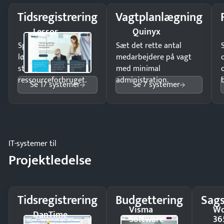
Tidsregistrering
Vagtplanlægning
Lessor
Quinyx
Spar tid på
Sæt det rette antal
lønberegning og få
medarbejdere på vagt
styr på
med minimal
ressourceforbruget.
administration.
Se 17 systemer
Se 7 systemer
IT-systemer til
Projektledelse
Tidsregistrering
Budgettering
Sags
Visma
Wo
DanTime
Software
36