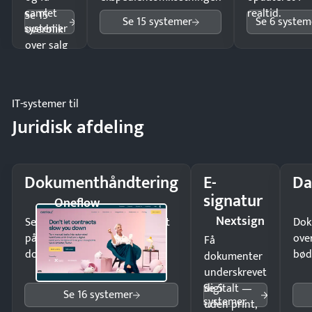
samlet
realtid.
Se 15
Se 15 systemer
Se 6 system
systemer
overblik
over salg
og lager.
IT-systemer til
Juridisk afdeling
Dokumenthåndtering
E-
Da
signatur
Oneflow
Nextsign
Send kontrakter til underskrift
Dok
på minutter og mist ingen
ove
Få
dokumenter.
bød
dokumenter
underskrevet
Se 5
digitalt —
Se 16 systemer
systemer
uden print,