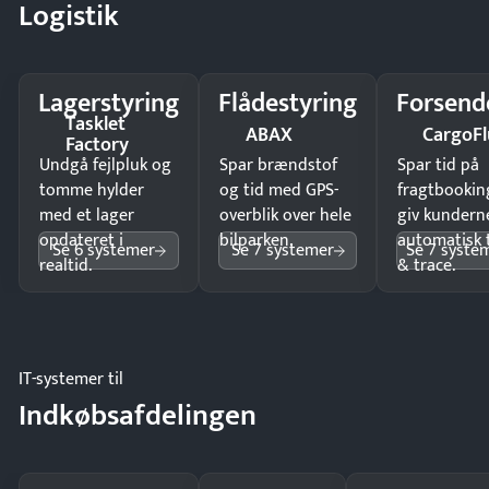
Logistik
Lagerstyring
Flådestyring
Forsend
Tasklet
ABAX
CargoFl
Factory
Undgå fejlpluk og
Spar brændstof
Spar tid på
tomme hylder
og tid med GPS-
fragtbookin
med et lager
overblik over hele
giv kundern
opdateret i
bilparken.
automatisk 
Se 6 systemer
Se 7 systemer
Se 7 syste
realtid.
& trace.
IT-systemer til
Indkøbsafdelingen