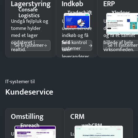
Lagerstyring
Indkøb
ERP
Consafe
Tradeshift
Xledger
Logistics
Undgå fejlpluk og
Undgå
Undgå
tomme hylder
uautoriserede
dobbeltindtastn
med et lager
indkøb og få
og få ét samlet
Se 6
opdateret i
fuld kontrol
billede af hele
Se 6 systemer
Se 11 systemer
systemer
realtid.
over
virksomheden.
leverandører
og forbrug.
IT-systemer til
Kundeservice
Omstilling
CRM
Enreach
webCRM
Undgå tabte opkald
Luk flere salg med et