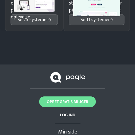
og giv kunderne en
struktureret overblik over
professionel
pipeline og opfølgninger.
oplevelse.
Se 25 systemer
Se 11 systemer
OPRET GRATIS BRUGER
LOG IND
Min side