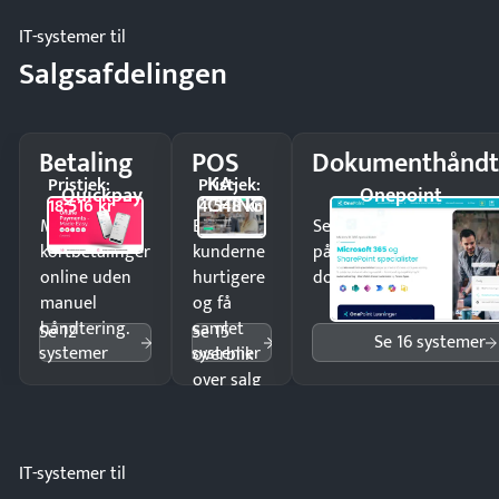
IT-systemer til
Salgsafdelingen
Betaling
POS
Dokumenthåndt
KA-
Pristjek:
Pristjek:
Quickpay
Onepoint
CHING
18.516 kr
4.548 kr
Modtag
Ekspedér
Send kontrakter til unde
kortbetalinger
kunderne
på minutter og mist ing
online uden
hurtigere
dokumenter.
manuel
og få
håndtering.
samlet
Se 12
Se 15
Se 16 systemer
systemer
systemer
overblik
over salg
og lager.
IT-systemer til