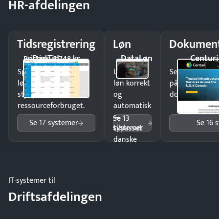
HR-afdelingen
Tidsregistrering
Løn
Dokument
DanTid
DataLøn
Centuri
Pristjek: 5.748 kr
Spar tid på
Udbetal
Send kontrakter
lønberegning og få
løn korrekt
på minutter o
styr på
og
dokumenter.
ressourceforbruget.
automatisk
—
Se 13
Se 17 systemer
Se 16 
systemer
tilpasset
danske
regler.
IT-systemer til
Driftsafdelingen