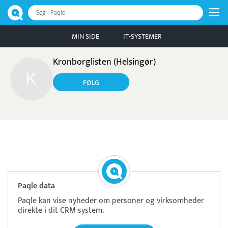
Søg i Paqle
MIN SIDE
IT-SYSTEMER
Kronborglisten (Helsingør)
FØLG
Pristjek:
5.748 kr
Se priseksempel
DanTid
Tidsregistrering
Paqle data
Paqle kan vise nyheder om personer og virksomheder
direkte i dit CRM-system.