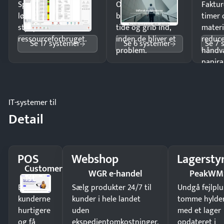
Spar tid på
Opdag
Faktur
lønberegning og få
budgetafvigelser i
timer 
styr på
tide og grib ind,
materi
ressourceforbruget.
inden de bliver et
reduc
Se 17 systemer
Se 6 systemer
Se 7 
problem.
håndv
papira
IT-systemer til
Detail
POS
Webshop
Lagersty
Customer
WGR e-handel
PeakWM
1st
Ekspedér
Sælg produkter 24/7 til
Undgå fejlplu
kunderne
kunder i hele landet
tomme hylde
hurtigere
uden
med et lager
og få
ekspedientomkostninger.
opdateret i