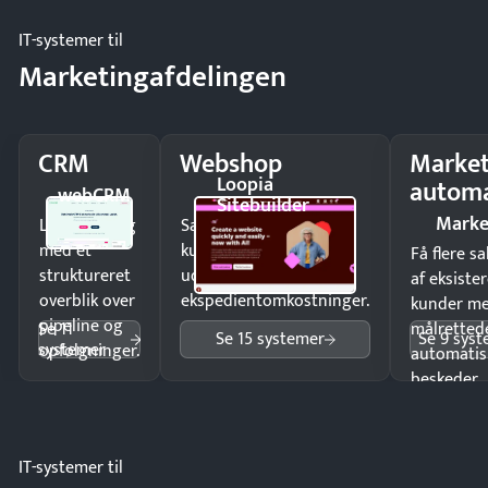
IT-systemer til
Marketingafdelingen
CRM
Webshop
Market
Loopia
automa
webCRM
Sitebuilder
Marke
Luk flere salg
Sælg produkter 24/7 til
med et
kunder i hele landet
Få flere s
struktureret
uden
af eksiste
overblik over
ekspedientomkostninger.
kunder m
pipeline og
Se 11
målrettede
Se 15 systemer
Se 9 sys
systemer
opfølgninger.
automatis
beskeder.
IT-systemer til