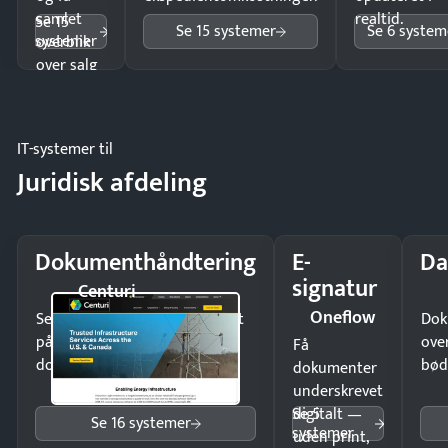
samlet
realtid.
Se 15
Se 15 systemer
Se 6 system
systemer
overblik
over salg
og lager.
IT-systemer til
Juridisk afdeling
Dokumenthåndtering
E-
Da
signatur
Centuri
Oneflow
Send kontrakter til underskrift
Dok
på minutter og mist ingen
ove
Få
dokumenter.
bød
dokumenter
underskrevet
Se 5
digitalt —
Se 16 systemer
systemer
uden print,