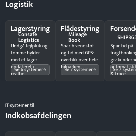
Logistik
Lagerstyring
Flådestyring
Forsend
Consafe
Mileage
SHIP36
Logistics
Book
Undgå fejlpluk og
Spar brændstof
Spar tid på
tomme hylder
og tid med GPS-
fragtbookin
med et lager
overblik over hele
giv kundern
opdateret i
bilparken.
automatisk 
Se 6 systemer
Se 7 systemer
Se 7 syste
realtid.
& trace.
IT-systemer til
Indkøbsafdelingen