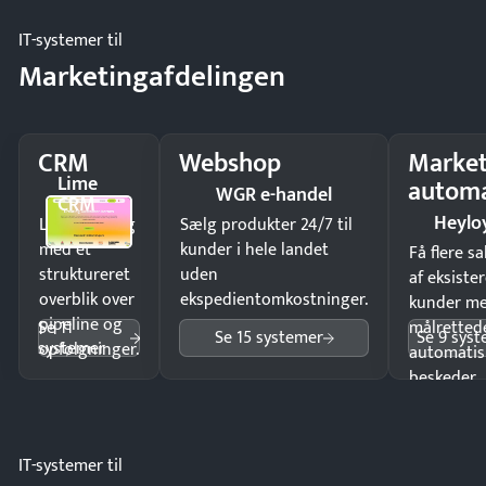
IT-systemer til
Marketingafdelingen
CRM
Webshop
Market
Lime
automa
WGR e-handel
CRM
Heylo
Luk flere salg
Sælg produkter 24/7 til
med et
kunder i hele landet
Få flere s
struktureret
uden
af eksiste
overblik over
ekspedientomkostninger.
kunder m
pipeline og
Se 11
målrettede
Se 15 systemer
Se 9 sys
systemer
opfølgninger.
automatis
beskeder.
IT-systemer til