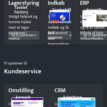
Lagerstyring
Indkøb
ERP
Tasklet
Tradeshift
tracezilla
Factory
Undgå fejlpluk og
Undgå
Undgå
tomme hylder
uautoriserede
dobbeltindtastn
med et lager
indkøb og få
og få ét samlet
Se 6
opdateret i
fuld kontrol
billede af hele
Se 6 systemer
Se 11 systemer
systemer
realtid.
over
virksomheden.
leverandører
og forbrug.
IT-systemer til
Kundeservice
Omstilling
CRM
Enreach
Salesforce
Undgå tabte opkald
Luk flere salg med et