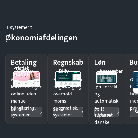
IT-systemer til
Økonomiafdelingen
Betaling
Regnskab
Løn
Bu
Pristjek:
OnPay
Billy
Accounter
11.208 kr
Modtag
Spar timer på
Udbetal
Op
kortbetalinger
bogføring og
løn korrekt
bud
online uden
overhold
og
tide
manuel
moms
automatisk
ind
håndtering.
automatisk.
—
pro
Se 12
Se 12
Se 13
S
systemer
systemer
systemer
tilpasset
danske
regler.