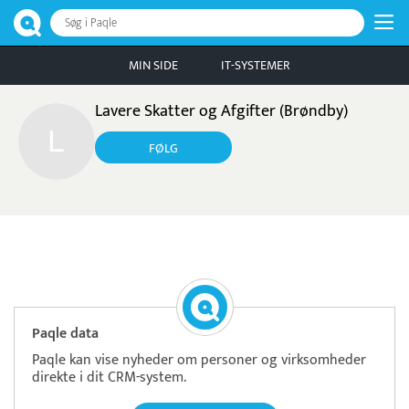
Søg i Paqle
MIN SIDE
IT-SYSTEMER
Lavere Skatter og Afgifter (Brøndby)
FØLG
Pristjek:
11.208 kr
Se priseksempel
OnPay
Betaling
Paqle data
Paqle kan vise nyheder om personer og virksomheder
direkte i dit CRM-system.