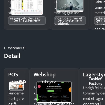
Spar tid på
Opdag
Faktur
lønberegning og få
budgetafvigelser i
timer 
styr på
tide og grib ind,
materi
ressourceforbruget.
inden de bliver et
reduc
Se 17 systemer
Se 6 systemer
Se 7 
problem.
håndv
papira
IT-systemer til
Detail
POS
Webshop
Lagersty
Tasklet
FlexPOS
Site.pro
Factory
Ekspedér
Sælg produkter 24/7 til
Undgå fejlplu
kunderne
kunder i hele landet
tomme hylde
hurtigere
uden
med et lager
og få
ekspedientomkostninger.
opdateret i