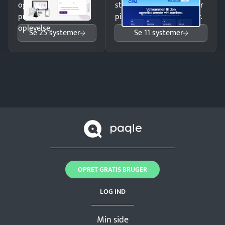
og giv kunderne en
struktureret overblik over
professionel
pipeline og opfølgninger.
oplevelse.
Se 25 systemer
Se 11 systemer
OPRET GRATIS BRUGER
LOG IND
Min side