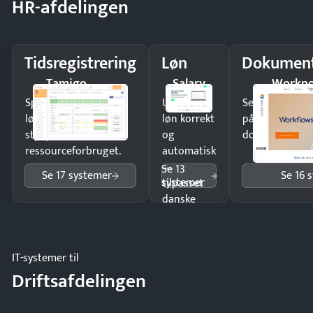
HR-afdelingen
Tidsregistrering
Løn
Dokument
Tamigo
Salary
Workpo
Spar tid på
Udbetal
Send kontrakter
lønberegning og få
løn korrekt
på minutter o
styr på
og
dokumenter.
ressourceforbruget.
automatisk
—
Se 13
Se 17 systemer
Se 16 
systemer
tilpasset
danske
regler.
IT-systemer til
Driftsafdelingen