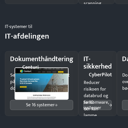
scanning
eller fysisk
møde.
IT-systemer til
IT-afdelingen
Dokumenthåndtering
IT-
D
sikkerhed
Centuri
CyberPilot
Send kontrakter til underskrift
Do
på minutter og mist ingen
ov
Reducer
dokumenter.
bø
risikoen for
databrud og
Se 10
ransomware,
Se 16 systemer
systemer
der kan
lamme
driften.