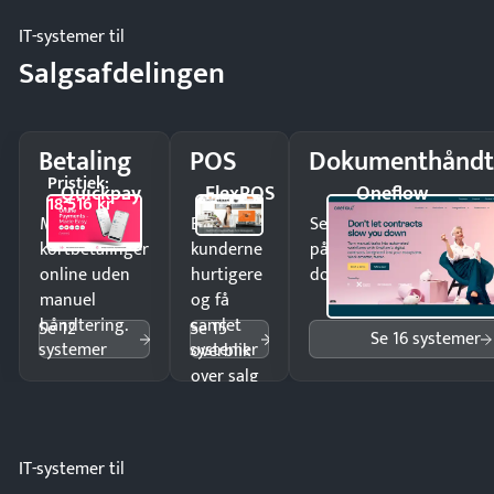
IT-systemer til
Salgsafdelingen
Betaling
POS
Dokumenthåndt
Pristjek:
Quickpay
FlexPOS
Oneflow
18.516 kr
Modtag
Ekspedér
Send kontrakter til unde
kortbetalinger
kunderne
på minutter og mist ing
online uden
hurtigere
dokumenter.
manuel
og få
håndtering.
samlet
Se 12
Se 15
Se 16 systemer
systemer
systemer
overblik
over salg
og lager.
IT-systemer til