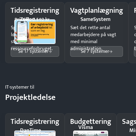
Tidsregistrering
Vagtplanlægning
ZeBon
SameSystem
Pristjek: 7.540 kr
Spar tid på
Sæt det rette antal
lønberegning og få
medarbejdere på vagt
styr på
med minimal
ressourceforbruget.
administration.
Se 17 systemer
Se 7 systemer
IT-systemer til
Projektledelse
Tidsregistrering
Budgettering
Sags
Visma
DanTime
Mi
Software