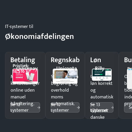
IT-systemer til
Økonomiafdelingen
Betaling
Regnskab
Løn
Bu
Pristjek:
Quickpay
Uniconta
Billy
Pr
18.516 kr
Modtag
Spar timer på
Udbetal
Op
kortbetalinger
bogføring og
løn korrekt
bud
online uden
overhold
og
tide
manuel
moms
automatisk
ind
håndtering.
automatisk.
—
pro
Se 12
Se 12
Se 13
S
systemer
systemer
systemer
tilpasset
danske
regler.