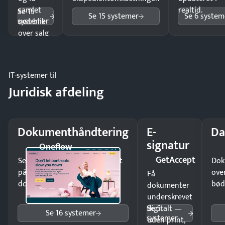
samlet
realtid.
Se 15
Se 15 systemer
Se 6 system
systemer
overblik
over salg
og lager.
IT-systemer til
Juridisk afdeling
Dokumenthåndtering
E-
Da
signatur
Oneflow
GetAccept
Send kontrakter til underskrift
Dok
på minutter og mist ingen
ove
Få
dokumenter.
bød
dokumenter
underskrevet
Se 5
digitalt —
Se 16 systemer
systemer
uden print,