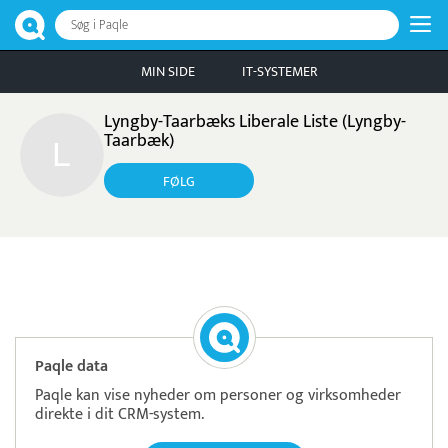
Søg i Paqle
MIN SIDE
IT-SYSTEMER
Lyngby-Taarbæks Liberale Liste (Lyngby-
Taarbæk)
FØLG
Pristjek:
7.548 kr
Se priseksempel
Timegrip
Tidsregistrering
Paqle data
Paqle kan vise nyheder om personer og virksomheder
direkte i dit CRM-system.