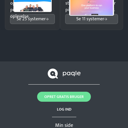
og giv kunderne en
struktureret overblik over
professionel
pipeline og opfølgninger.
oplevelse.
Se 25 systemer
Se 11 systemer
OPRET GRATIS BRUGER
LOG IND
Min side