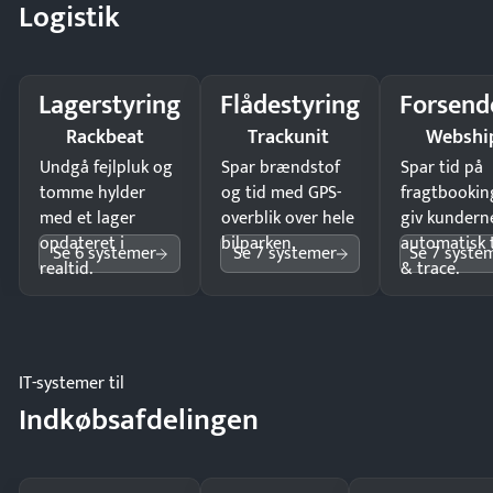
Logistik
Lagerstyring
Flådestyring
Forsend
Rackbeat
Trackunit
Webshi
Undgå fejlpluk og
Spar brændstof
Spar tid på
tomme hylder
og tid med GPS-
fragtbookin
med et lager
overblik over hele
giv kundern
opdateret i
bilparken.
automatisk 
Se 6 systemer
Se 7 systemer
Se 7 syste
realtid.
& trace.
IT-systemer til
Indkøbsafdelingen