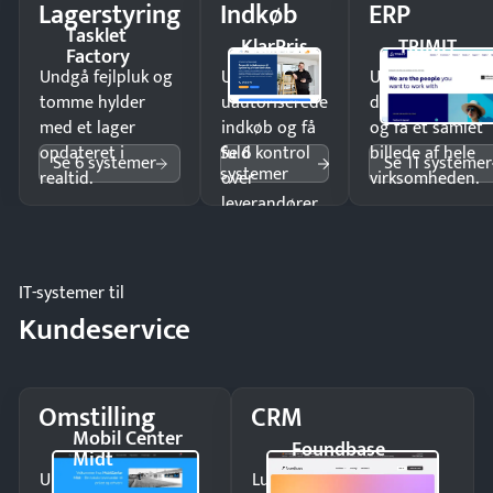
Lagerstyring
Indkøb
ERP
Tasklet
KlarPris
TRIMIT
Factory
Undgå fejlpluk og
Undgå
Undgå
tomme hylder
uautoriserede
dobbeltindtastn
med et lager
indkøb og få
og få ét samlet
Se 6
opdateret i
fuld kontrol
billede af hele
Se 6 systemer
Se 11 systemer
systemer
realtid.
over
virksomheden.
leverandører
og forbrug.
IT-systemer til
Kundeservice
Omstilling
CRM
Mobil Center
Foundbase
Midt
Undgå tabte opkald
Luk flere salg med et