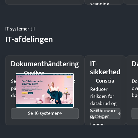
scanning
eller fysisk
møde.
IT-systemer til
IT-afdelingen
Dokumenthåndtering
IT-
D
sikkerhed
Oneflow
Conscia
Send kontrakter til underskrift
Do
på minutter og mist ingen
ov
Reducer
dokumenter.
bø
risikoen for
databrud og
Se 10
ransomware,
Se 16 systemer
systemer
der kan
lamme
driften.