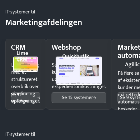
IT-systemer til
Marketingafdelingen
CRM
Webshop
Market
Lime
automa
Quickbutik
CRM
Agillic
Luk flere salg
Sælg produkter 24/7 til
med et
kunder i hele landet
Få flere s
struktureret
uden
af eksiste
overblik over
ekspedientomkostninger.
kunder m
pipeline og
Se 11
målrettede
Se 15 systemer
Se 9 sys
systemer
opfølgninger.
automatis
beskeder.
IT-systemer til