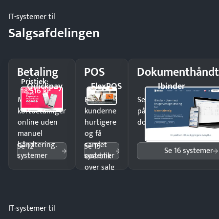
IT-systemer til
Salgsafdelingen
Betaling
POS
Dokumenthåndt
Pristjek:
Quickpay
FlexPOS
Ibinder
18.516 kr
Modtag
Ekspedér
Send kontrakter til unde
kortbetalinger
kunderne
på minutter og mist ing
online uden
hurtigere
dokumenter.
manuel
og få
håndtering.
samlet
Se 12
Se 15
Se 16 systemer
systemer
systemer
overblik
over salg
og lager.
IT-systemer til