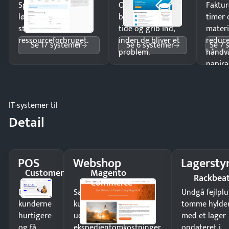
Spar tid på
Opdag
Faktur
lønberegning og få
budgetafvigelser i
timer 
styr på
tide og grib ind,
materi
ressourceforbruget.
inden de bliver et
reduc
Se 17 systemer
Se 6 systemer
Se 7 
problem.
håndv
papira
IT-systemer til
Detail
POS
Webshop
Lagersty
Customer
Magento
Rackbea
1st
Commerce
Ekspedér
Sælg produkter 24/7 til
Undgå fejlplu
kunderne
kunder i hele landet
tomme hylde
hurtigere
uden
med et lager
og få
ekspedientomkostninger.
opdateret i