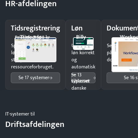
HR-afdelingen
Tidsregistrering
Løn
Dokument
Timegrip
Billy
Workpo
Pristjek: 7.548 kr
Spar tid på
Udbetal
Send kontrakter
lønberegning og få
løn korrekt
på minutter o
styr på
og
dokumenter.
ressourceforbruget.
automatisk
—
Se 13
Se 17 systemer
Se 16 
systemer
tilpasset
danske
regler.
IT-systemer til
Driftsafdelingen