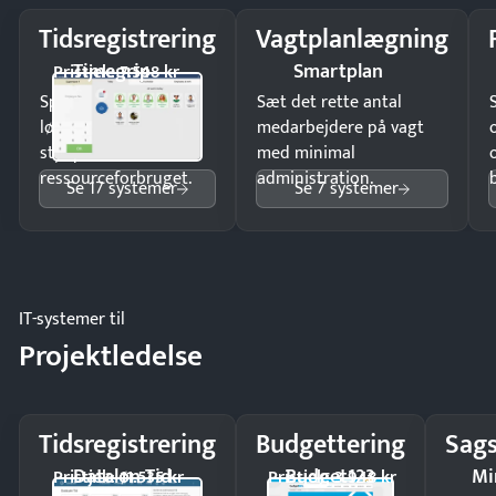
Tidsregistrering
Vagtplanlægning
Timegrip
Smartplan
Pristjek: 7.548 kr
Spar tid på
Sæt det rette antal
lønberegning og få
medarbejdere på vagt
styr på
med minimal
ressourceforbruget.
administration.
Se 17 systemer
Se 7 systemer
IT-systemer til
Projektledelse
Tidsregistrering
Budgettering
Sags
Dataløn Tid
Budget123
Mi
Pristjek: 11.535 kr
Pristjek: 3.948 kr