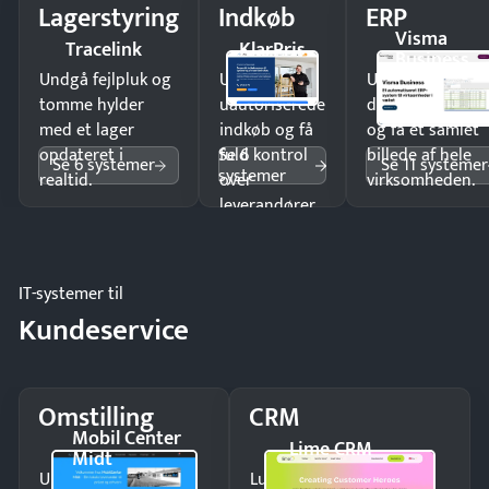
Lagerstyring
Indkøb
ERP
Visma
Tracelink
KlarPris
Business
Undgå fejlpluk og
Undgå
Undgå
tomme hylder
uautoriserede
dobbeltindtastn
med et lager
indkøb og få
og få ét samlet
Se 6
opdateret i
fuld kontrol
billede af hele
Se 6 systemer
Se 11 systemer
systemer
realtid.
over
virksomheden.
leverandører
og forbrug.
IT-systemer til
Kundeservice
Omstilling
CRM
Mobil Center
Lime CRM
Midt
Undgå tabte opkald
Luk flere salg med et