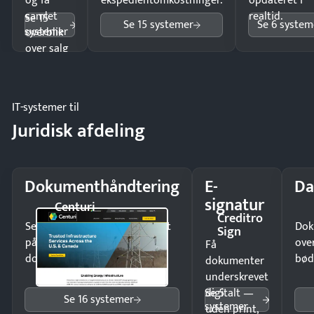
og få
ekspedientomkostninger.
opdateret i
samlet
realtid.
Se 15
Se 15 systemer
Se 6 system
systemer
overblik
over salg
og lager.
IT-systemer til
Juridisk afdeling
Dokumenthåndtering
E-
Da
signatur
Centuri
Creditro
Send kontrakter til underskrift
Dok
Sign
på minutter og mist ingen
ove
Få
dokumenter.
bød
dokumenter
underskrevet
Se 5
digitalt —
Se 16 systemer
systemer
uden print,