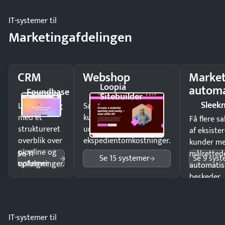
IT-systemer til
Marketingafdelingen
CRM
Webshop
Market
Loopia
automa
Foundbase
Sitebuilder
Sleek
Luk flere salg
Sælg produkter 24/7 til
med et
kunder i hele landet
Få flere s
struktureret
uden
af eksiste
overblik over
ekspedientomkostninger.
kunder m
pipeline og
Se 11
målrettede
Se 15 systemer
Se 9 sys
systemer
opfølgninger.
automatis
beskeder.
IT-systemer til