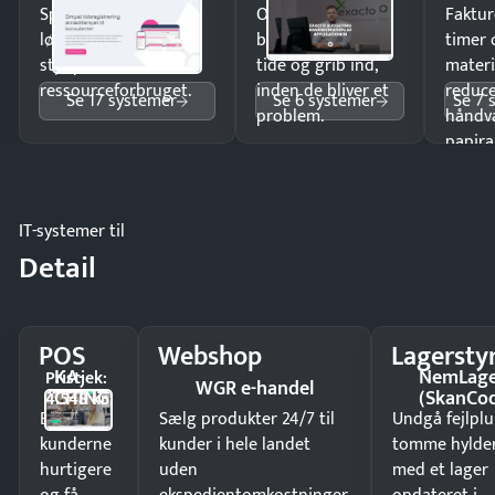
Spar tid på
Opdag
Faktur
lønberegning og få
budgetafvigelser i
timer 
styr på
tide og grib ind,
materi
ressourceforbruget.
inden de bliver et
reduc
Se 17 systemer
Se 6 systemer
Se 7 
problem.
håndv
papira
IT-systemer til
Detail
POS
Webshop
Lagersty
KA-
NemLag
Pristjek:
WGR e-handel
CHING
(SkanCo
4.548 kr
Ekspedér
Sælg produkter 24/7 til
Undgå fejlplu
kunderne
kunder i hele landet
tomme hylde
hurtigere
uden
med et lager