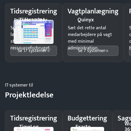
Tidsregistrering
Vagtplanlægning
Tidsmester
Quinyx
Pristjek: 1.200 kr
Spar tid på
Sæt det rette antal
lønberegning og få
medarbejdere på vagt
styr på
med minimal
ressourceforbruget.
administration.
Se 17 systemer
Se 7 systemer
IT-systemer til
Projektledelse
Tidsregistrering
Budgettering
Sags
Wo
TimeLog
Exacto
36