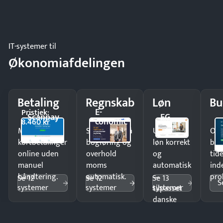
IT-systemer til
Økonomiafdelingen
Betaling
Regnskab
Løn
Bu
E-
Pristjek:
Scanpay
EG
conomic
8.460 kr
Modtag
Spar timer på
Udbetal
Op
kortbetalinger
bogføring og
løn korrekt
bud
online uden
overhold
og
tide
manuel
moms
automatisk
ind
håndtering.
automatisk.
—
pro
Se 12
Se 12
Se 13
S
systemer
systemer
systemer
tilpasset
danske
regler.