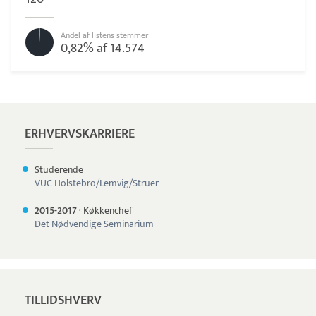
Andel af listens stemmer
0,82% af 14.574
Læs mere om systemet
Tamigo
Tidsregistrering
ERHVERVSKARRIERE
Studerende
VUC Holstebro/Lemvig/Struer
2015-
2017
·
Køkkenchef
Det Nødvendige Seminarium
TILLIDSHVERV