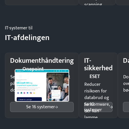
scanning
eller fysisk
møde.
IT-systemer til
IT-afdelingen
Dokumenthåndtering
IT-
D
sikkerhed
Onepoint
ESET
Send kontrakter til underskrift
Do
på minutter og mist ingen
ov
Reducer
dokumenter.
bø
risikoen for
databrud og
Se 10
ransomware,
Se 16 systemer
systemer
der kan
lamme
driften.