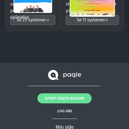
og giv kunderne en
struktureret overblik over
professionel
pipeline og opfølgninger.
oplevelse.
Se 25 systemer
Se 11 systemer
OPRET GRATIS BRUGER
LOG IND
Min side