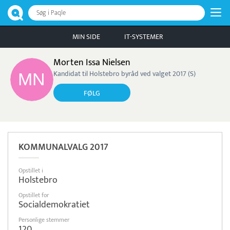
Søg i Paqle
MIN SIDE
IT-SYSTEMER
Morten Issa Nielsen
Kandidat til Holstebro byråd ved valget 2017 (S)
FØLG
KOMMUNALVALG 2017
Opstillet i
Holstebro
Opstillet for
Socialdemokratiet
Personlige stemmer
120