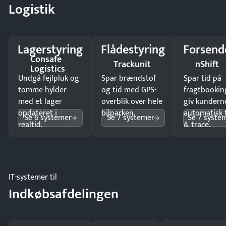
Logistik
Lagerstyring
Flådestyring
Forsend
Consafe
Trackunit
nShift
Logistics
Undgå fejlpluk og
Spar brændstof
Spar tid på
tomme hylder
og tid med GPS-
fragtbookin
med et lager
overblik over hele
giv kundern
opdateret i
bilparken.
automatisk 
Se 6 systemer
Se 7 systemer
Se 7 syste
realtid.
& trace.
IT-systemer til
Indkøbsafdelingen