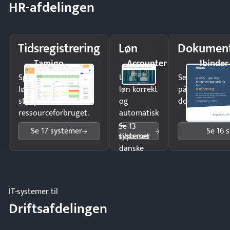
HR-afdelingen
Tidsregistrering
Løn
Dokument
Tamigo
Accounter
Ibinder
Spar tid på
Udbetal
Send kontrakter
lønberegning og få
løn korrekt
på minutter o
styr på
og
dokumenter.
ressourceforbruget.
automatisk
—
Se 13
Se 17 systemer
Se 16 
systemer
tilpasset
danske
regler.
IT-systemer til
Driftsafdelingen