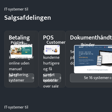
IT-systemer til
Salgsafdelingen
Betaling
POS
Dokumenthåndt
Customer
Pristjek:
Worldline
Ibinder
1st
12.588 kr
Modtag
Ekspedér
Send kontrakter til unde
kortbetalinger
kunderne
på minutter og mist ing
online uden
hurtigere
dokumenter.
manuel
og få
håndtering.
samlet
Se 12
Se 15
Se 16 systemer
systemer
systemer
overblik
over salg
og lager.
IT-systemer til