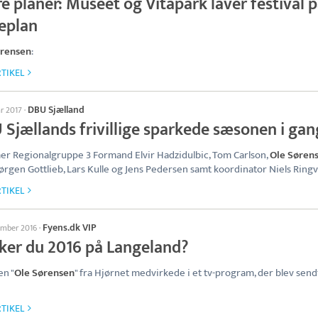
e planer: Museet og Vitapark laver festival 
eplan
ørensen
:
TIKEL
DBU Sjælland
ar 2017
·
 Sjællands frivillige sparkede sæsonen i gan
 Regionalgruppe 3 Formand Elvir Hadzidulbic, Tom Carlson,
Ole Søren
Jørgen Gottlieb, Lars Kulle og Jens Pedersen samt koordinator Niels Ringv
TIKEL
Fyens.dk VIP
ember 2016
·
ker du 2016 på Langeland?
en "
Ole Sørensen
" fra Hjørnet medvirkede i et tv-program, der blev send
TIKEL