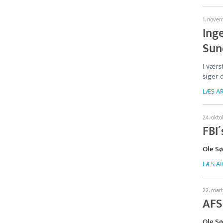
1. nove
Inge
Sun
I værs
siger 
LÆS AR
24. okto
FBI´
Ole S
LÆS AR
22. mar
AFS
Ole S