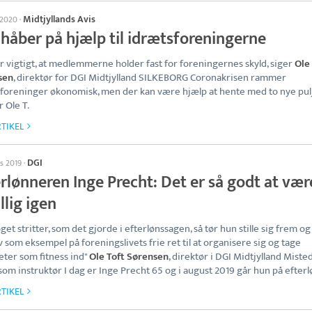
Midtjyllands Avis
l 2020
·
 håber på hjælp til idrætsforeningerne
er vigtigt, at medlemmerne holder fast for foreningernes skyld, siger
Ole 
sen
, direktør for DGI Midtjylland SILKEBORG Coronakrisen rammer
foreninger økonomisk, men der kan være hjælp at hente med to nye pulj
r Ole T.
TIKEL
DGI
ts 2019
·
rlønneren Inge Precht: Det er så godt at vær
illig igen
get stritter, som det gjorde i efterlønssagen, så tør hun stille sig frem o
lv som eksempel på foreningslivets frie ret til at organisere sig og tage
teter som fitness ind"
Ole Toft Sørensen
, direktør i DGI Midtjylland Miste
som instruktør I dag er Inge Precht 65 og i august 2019 går hun på efterl
TIKEL