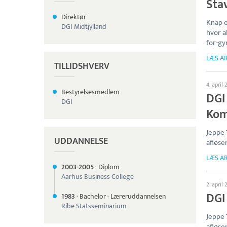
Sta
Direktør
Knap e
DGI Midtjylland
hvor a
for-g
LÆS AR
TILLIDSHVERV
4. april
Bestyrelsesmedlem
DGI 
DGI
Ko
Jeppe 
UDDANNELSE
afløse
LÆS AR
2003-
2005
·
Diplom
Aarhus Business College
2. april
DGI
1983
·
Bachelor
·
Læreruddannelsen
Ribe Statsseminarium
Jeppe 
afløse