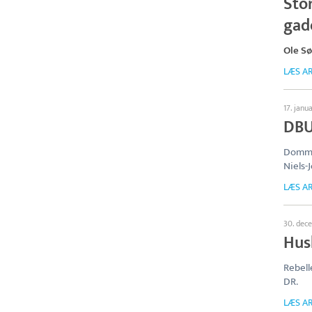
Stor
gad
Ole S
LÆS AR
17. janu
DBU
Dommer
Niels-
LÆS AR
30. dec
Hus
Rebell
DR.
LÆS AR