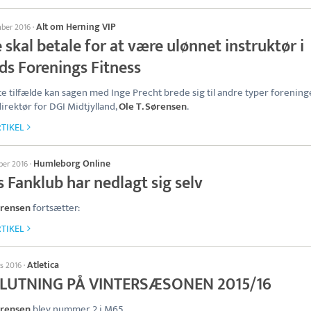
Alt om Herning VIP
mber 2016
·
 skal betale for at være ulønnet instruktør i
ds Forenings Fitness
te tilfælde kan sagen med Inge Precht brede sig til andre typer foreninge
direktør for DGI Midtjylland,
Ole T. Sørensen
.
TIKEL
Humleborg Online
ber 2016
·
s Fanklub har nedlagt sig selv
ørensen
fortsætter:
TIKEL
Atletica
ts 2016
·
LUTNING PÅ VINTERSÆSONEN 2015/16
ørensen
blev nummer 2 i M65.