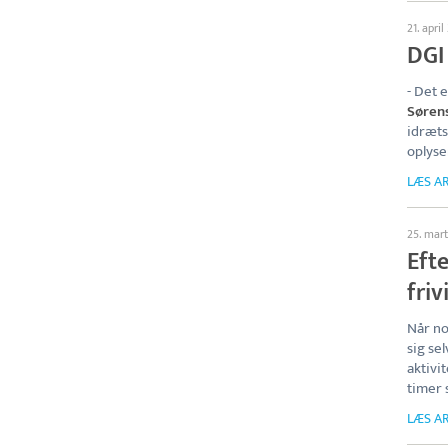
21. apri
DGI
- Det 
Søren
idræts
oplyse
LÆS AR
25. mar
Efte
friv
Når no
sig se
aktivi
timer 
LÆS AR