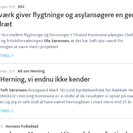
DGI
ember 2017
·
værk giver flygtninge og asylansøgere en ge
idræt
 bro mellem flygtninge og foreninger I Thisted Kommune påpeger chef
- og fritidsforvaltningen
Ole Sørensen
, at det har haft stor værdi for
tningen at være med i projektet.
TIKEL
Alt om Herning
ember 2017
·
 Herning, vi endnu ikke kender
 Toft Sørensen
, Kousgaard Mark 110, Lind, byrådskandidat for Radikale V
NGSLIV I Herning Kommune er vi stolte af de resultater vi opnår på m
r, og jeg er selv stolt af have været herningboer i snart mere end 25 år.
TIKEL
Horsens Folkeblad
017
·