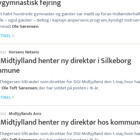
vgymnastisk fejring
t halvt hundrede gymnaster og gæster var mødt op foran Hollænderhall
lle – også gæster – deltog i kaptajn Jespersens program, kyndigt instruer
ymnast
Ole Sørensen
.
TIKEL
Horsens Netavis
 2022
·
Midtjylland henter ny direktør i Silkeborg
mmune
Thøgersen tiltræder som direktør for DGI Midtjylland den 1. maj, hvor ha
r
Ole Toft Sørensen
, der har siddet på posten i 16 år.
TIKEL
Midtjyllands Avis
 2022
·
 Midtjylland henter ny direktør hos kommun
Thøgersen tiltræder som direktør for DGI Midtjylland den 1. maj, hvor ha
r
Ole Toft Sørensen
, der har siddet på posten i 16 år.