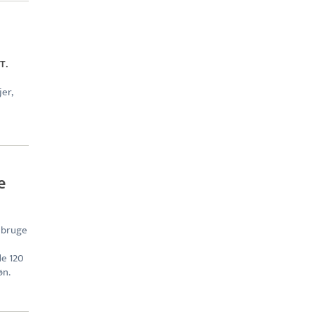
T.
er,
e
g bruge
de 120
øn.