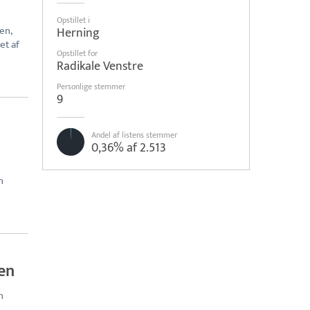
Opstillet i
en,
Herning
et af
Opstillet for
Radikale Venstre
Personlige stemmer
9
Andel af listens stemmer
0,36% af 2.513
n
en
n