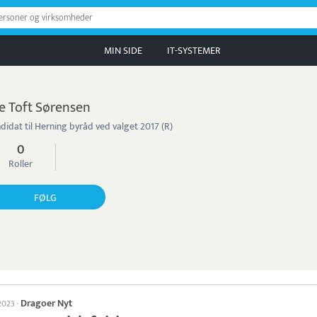
personer og virksomheder
MIN SIDE
IT-SYSTEMER
e Toft Sørensen
didat til Herning byråd ved valget 2017 (R)
0
Roller
FØLG
Dragoer Nyt
 2023
·