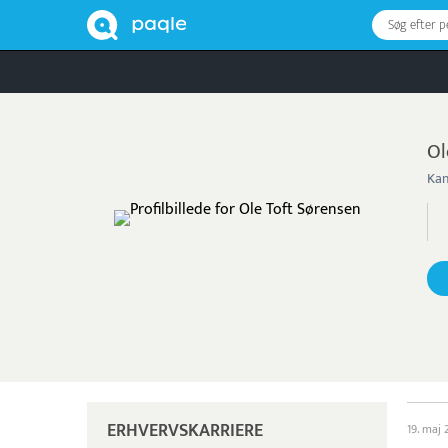
Søg efter 
Ol
Kan
ERHVERVSKARRIERE
19. maj