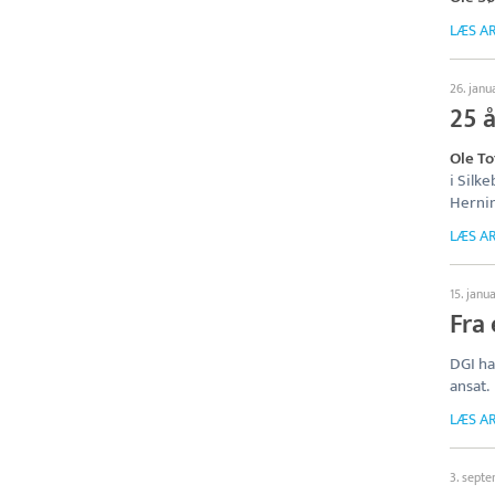
LÆS AR
26. janu
25 å
Ole To
i Silk
Hernin
LÆS AR
15. janu
Fra 
DGI ha
ansat.
LÆS AR
3. sept