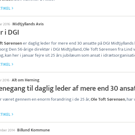
TIKEL
Midtjyllands Avis
ar 2016
·
r i DGI
ft Sørensen
er daglig leder for mere end 30 ansatte på DGI Midtjyllands
eborg Den 56-årige direktør i DGI Midtjylland, Ole Toft Sørensen fra Lind 
g, kan her i januar fejre sit 25 års jubilæum som ansat i idrætsorganisati
TIKEL
Alt om Herning
ar 2016
·
enegang til daglig leder af mere end 30 ansa
r været gennem en enorm forandring i de 25 år,
Ole Toft Sørensen
, har
TIKEL
Billund Kommune
ember 2014
·