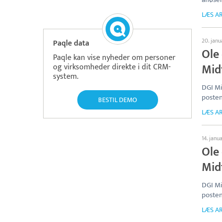
LÆS AR
20. jan
Paqle data
Ole 
Paqle kan vise nyheder om personer
Mid
og virksomheder direkte i dit CRM-
system.
DGI Mi
posten
BESTIL DEMO
LÆS AR
14. janu
Ole 
Mid
DGI Mi
posten
LÆS AR