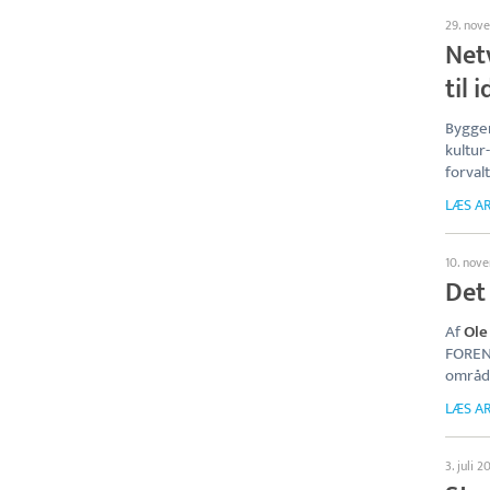
29. nov
Net
til 
Bygger
kultur
forval
LÆS AR
10. nov
Det
Af
Ole
FORENI
område
LÆS AR
3. juli 2