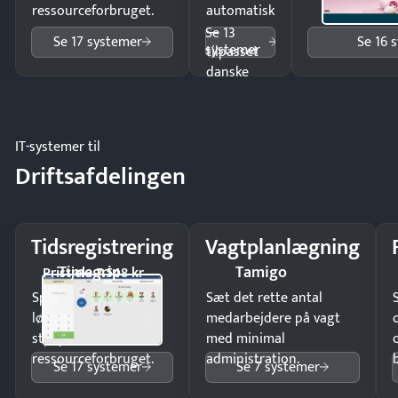
ressourceforbruget.
automatisk
—
Se 13
Se 17 systemer
Se 16 
systemer
tilpasset
danske
regler.
IT-systemer til
Driftsafdelingen
Tidsregistrering
Vagtplanlægning
Timegrip
Tamigo
Pristjek: 7.548 kr
Spar tid på
Sæt det rette antal
lønberegning og få
medarbejdere på vagt
styr på
med minimal
ressourceforbruget.
administration.
Se 17 systemer
Se 7 systemer