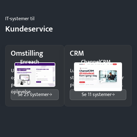
og forbrug.
IT-systemer til
Kundeservice
Omstilling
CRM
Enreach
ChannelCRM
Undgå tabte opkald
Luk flere salg med et
og giv kunderne en
struktureret overblik over
professionel
pipeline og opfølgninger.
oplevelse.
Se 25 systemer
Se 11 systemer