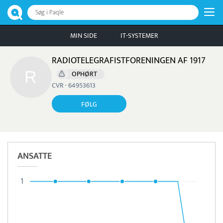
Søg i Paqle
MIN SIDE
IT-SYSTEMER
RADIOTELEGRAFISTFORENINGEN AF 1917
OPHØRT
CVR · 64953613
FØLG
ANSATTE
1