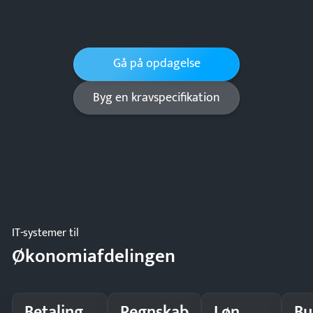
Gå på opdagelse
Byg en kravspecifikation
IT-systemer til
Økonomiafdelingen
Betaling
Regnskab
Løn
Bu