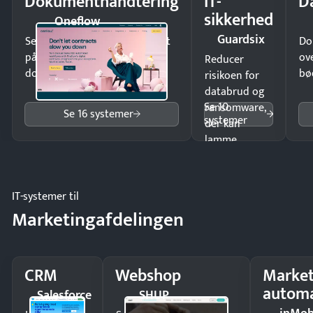
Dokumenthåndtering
IT-
D
sikkerhed
Oneflow
Guardsix
Send kontrakter til underskrift
Do
på minutter og mist ingen
ov
Reducer
dokumenter.
bø
risikoen for
databrud og
Se 10
ransomware,
Se 16 systemer
systemer
der kan
lamme
driften.
IT-systemer til
Marketingafdelingen
CRM
Webshop
Market
automa
Salesforce
SHUP