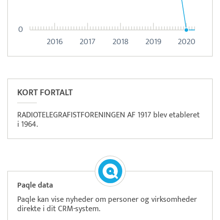
0
2016
2017
2018
2019
2020
Pristjek:
7.540 kr
Se priseksempel
ZeBon
Tidsregistrering
KORT FORTALT
RADIOTELEGRAFISTFORENINGEN AF 1917 blev etableret
i 1964.
Paqle data
Paqle kan vise nyheder om personer og virksomheder
direkte i dit CRM-system.