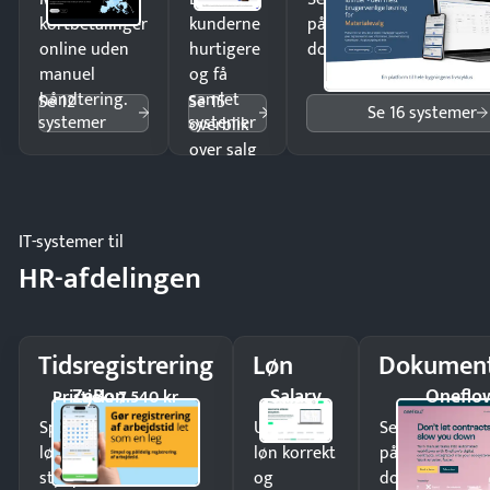
kortbetalinger
kunderne
på minutter og mist ing
online uden
hurtigere
dokumenter.
manuel
og få
håndtering.
samlet
Se 12
Se 15
Se 16 systemer
systemer
systemer
overblik
over salg
og lager.
IT-systemer til
HR-afdelingen
Tidsregistrering
Løn
Dokument
ZeBon
Salary
Oneflo
Pristjek: 7.540 kr
Spar tid på
Udbetal
Send kontrakter
lønberegning og få
løn korrekt
på minutter o
styr på
og
dokumenter.