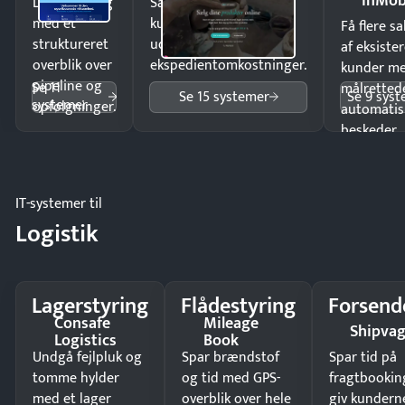
inMob
Luk flere salg
Sælg produkter 24/7 til
med et
kunder i hele landet
Få flere s
struktureret
uden
af eksiste
overblik over
ekspedientomkostninger.
kunder m
pipeline og
Se 11
målrettede
Se 15 systemer
Se 9 sys
systemer
opfølgninger.
automatis
beskeder.
IT-systemer til
Logistik
Lagerstyring
Flådestyring
Forsend
Consafe
Mileage
Shipva
Logistics
Book
Undgå fejlpluk og
Spar brændstof
Spar tid på
tomme hylder
og tid med GPS-
fragtbookin
med et lager
overblik over hele
giv kundern