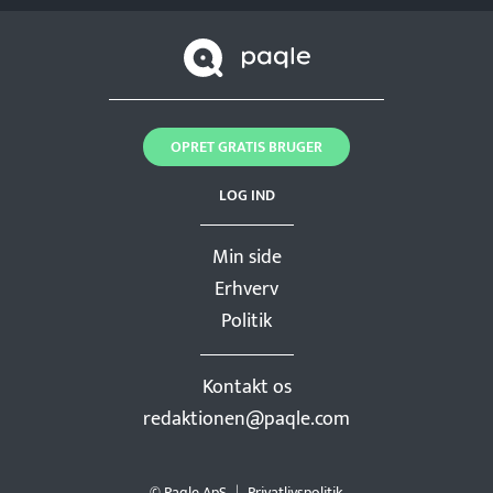
OPRET GRATIS BRUGER
LOG IND
Min side
Erhverv
Politik
Kontakt os
redaktionen@paqle.com
© Paqle ApS
Privatlivspolitik