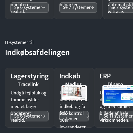
opdateret i
bilparken.
automatisk 
Se 6 systemer
Se 7 systemer
Se 7 syste
realtid.
& trace.
IT-systemer til
Indkøbsafdelingen
Lagerstyring
Indkøb
ERP
Tracelink
Medius
Dinero
Undgå fejlpluk og
Undgå
Undgå
tomme hylder
uautoriserede
dobbeltindtastn
med et lager
indkøb og få
og få ét samlet
Se 6
opdateret i
fuld kontrol
billede af hele
Se 6 systemer
Se 11 systemer
systemer
realtid.
over
virksomheden.
leverandører