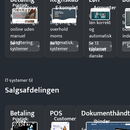
Pristjek:
Pensopay
E-komplet
Accounter
10.968 kr
Modtag
Spar timer på
Udbetal
Op
kortbetalinger
bogføring og
løn korrekt
bud
online uden
overhold
og
tide
manuel
moms
automatisk
ind
håndtering.
automatisk.
—
pro
Se 12
Se 12
Se 13
S
systemer
systemer
systemer
tilpasset
danske
regler.
IT-systemer til
Salgsafdelingen
Betaling
POS
Dokumenthåndt
Customer
Pristjek:
Viva
Ibinder
1st
27.924 kr
Modtag
Ekspedér
Send kontrakter til unde