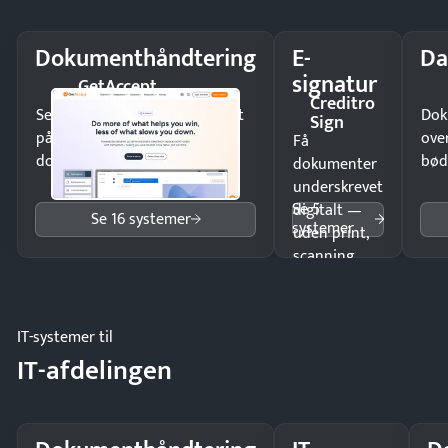
Dokumenthåndtering
E-
Da
signatur
GetAccept
Creditro
Send kontrakter til underskrift
Dok
Sign
på minutter og mist ingen
ove
Få
dokumenter.
bød
dokumenter
underskrevet
Se 5
digitalt —
Se 16 systemer
systemer
uden print,
scanning
eller fysisk
møde.
IT-systemer til
IT-afdelingen