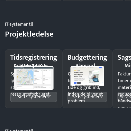
IT-systemer til
Projektledelse
Tidsregistrering
Budgettering
Sags
Intempus
Planyard
Mi
Pristjek: 7.440 kr
Spar tid på
Opdag
Faktur
lønberegning og få
budgetafvigelser i
timer 
styr på
tide og grib ind,
materi
ressourceforbruget.
inden de bliver et
reduc
Se 17 systemer
Se 6 systemer
Se 7 
problem.
håndv
papira