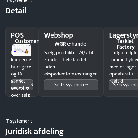
IT-systemer til
Detail
POS
Webshop
Lagersty
Customer
Tasklet
WGR e-handel
1st
Factory
Ekspedér
Sælg produkter 24/7 til
Undgå fejlplu
kunderne
kunder i hele landet
tomme hylde
hurtigere
uden
med et lager
og få
ekspedientomkostninger.
opdateret i
samlet
realtid.
Se 15
Se 15 systemer
Se 6 system
systemer
overblik
over salg
og lager.
IT-systemer til
Juridisk afdeling