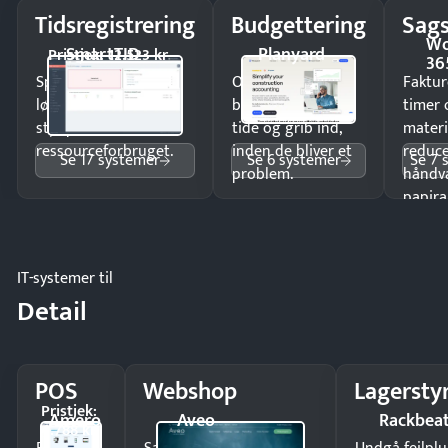
Tidsregistrering
Budgettering
Sags
Wo
SmartTID
Planyard
Pristjek: 12.523 kr
36
Spar tid på
Opdag
Faktur
lønberegning og få
budgetafvigelser i
timer 
styr på
tide og grib ind,
materi
ressourceforbruget.
inden de bliver et
reduc
Se 17 systemer
Se 6 systemer
Se 7 
problem.
håndv
papira
IT-systemer til
Detail
POS
Webshop
Lagersty
Pristjek:
Amero
Aveo
Rackbea
4.788 kr