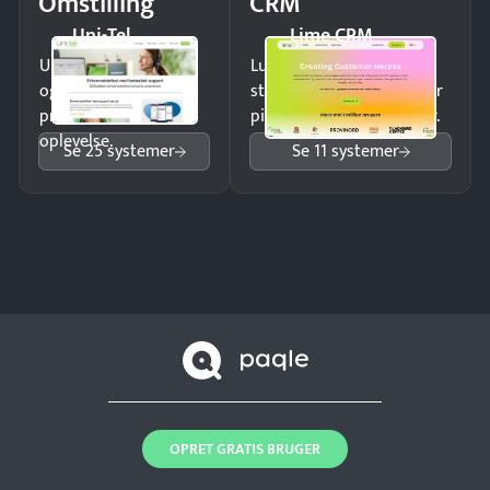
Omstilling
CRM
Uni-Tel
Lime CRM
Undgå tabte opkald
Luk flere salg med et
og giv kunderne en
struktureret overblik over
professionel
pipeline og opfølgninger.
oplevelse.
Se 25 systemer
Se 11 systemer
OPRET GRATIS BRUGER