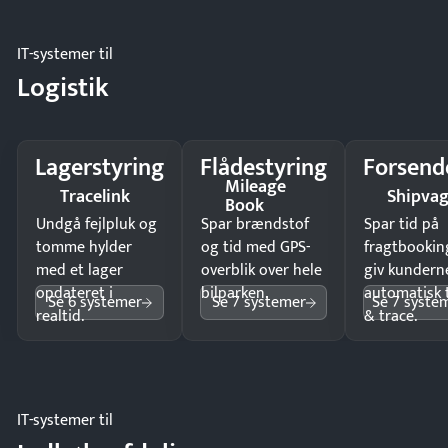
IT-systemer til
Logistik
Lagerstyring
Flådestyring
Forsend
Mileage
Tracelink
Shipva
Book
Undgå fejlpluk og
Spar brændstof
Spar tid på
tomme hylder
og tid med GPS-
fragtbookin
med et lager
overblik over hele
giv kundern
opdateret i
bilparken.
automatisk 
Se 6 systemer
Se 7 systemer
Se 7 syste
realtid.
& trace.
IT-systemer til