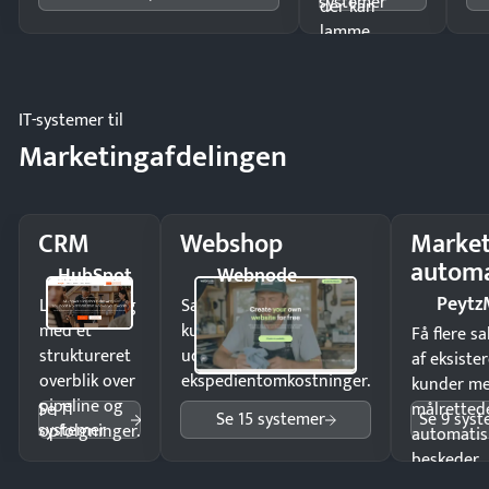
systemer
der kan
lamme
driften.
IT-systemer til
Marketingafdelingen
CRM
Webshop
Market
automa
HubSpot
Webnode
Peytz
Luk flere salg
Sælg produkter 24/7 til
med et
kunder i hele landet
Få flere s
struktureret
uden
af eksiste
overblik over
ekspedientomkostninger.
kunder m
pipeline og
Se 11
målrettede
Se 15 systemer
Se 9 sys
systemer
opfølgninger.
automatis
beskeder.