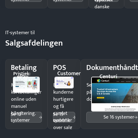
danske
regler.
IT-systemer til
Salgsafdelingen
Betaling
POS
Dokumenthåndt
Customer
Pristjek:
ePay
Centuri
1st
10.008 kr
Modtag
Ekspedér
Send kontrakter til unde
kortbetalinger
kunderne
på minutter og mist ing
online uden
hurtigere
dokumenter.
manuel
og få
håndtering.
samlet
Se 12
Se 15
Se 16 systemer
systemer
systemer
overblik
over salg
og lager.