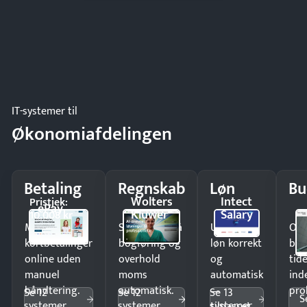
IT-systemer til
Økonomiafdelingen
Betaling
Regnskab
Løn
Bu
Wolters
Intect
Pristjek:
ePay
Kluwer
Salary
10.008 kr
Modtag
Spar timer på
Udbetal
Op
kortbetalinger
bogføring og
løn korrekt
bud
online uden
overhold
og
tide
manuel
moms
automatisk
ind
håndtering.
automatisk.
—
pro
Se 12
Se 12
Se 13
S
systemer
systemer
systemer
tilpasset