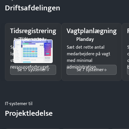
Driftsafdelingen
Tidsregistrering
Vagtplanlægning
Tidsmester
Planday
Pristjek: 1.200 kr
Spar tid på
Sæt det rette antal
lønberegning og få
medarbejdere på vagt
styr på
med minimal
ressourceforbruget.
administration.
Se 17 systemer
Se 7 systemer
IT-systemer til
Projektledelse