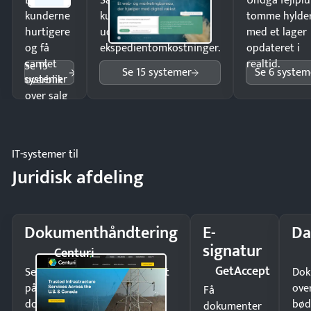
Ekspedér
Sælg produkter 24/7 til
Undgå fejlplu
kunderne
kunder i hele landet
tomme hylde
hurtigere
uden
med et lager
og få
ekspedientomkostninger.
opdateret i
samlet
realtid.
Se 15
Se 15 systemer
Se 6 system
systemer
overblik
over salg
og lager.
IT-systemer til
Juridisk afdeling
Dokumenthåndtering
E-
Da
signatur
Centuri
GetAccept
Send kontrakter til underskrift
Dok
på minutter og mist ingen
ove
Få
dokumenter.
bød
dokumenter