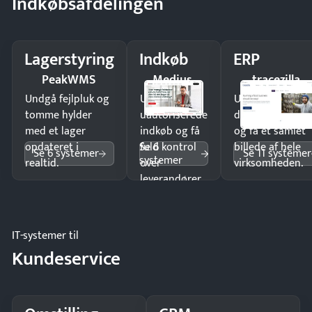
Indkøbsafdelingen
Lagerstyring
Indkøb
ERP
PeakWMS
Medius
tracezilla
Undgå fejlpluk og
Undgå
Undgå
tomme hylder
uautoriserede
dobbeltindtastn
med et lager
indkøb og få
og få ét samlet
Se 6
opdateret i
fuld kontrol
billede af hele
Se 6 systemer
Se 11 systemer
systemer
realtid.
over
virksomheden.
leverandører
og forbrug.
IT-systemer til
Kundeservice