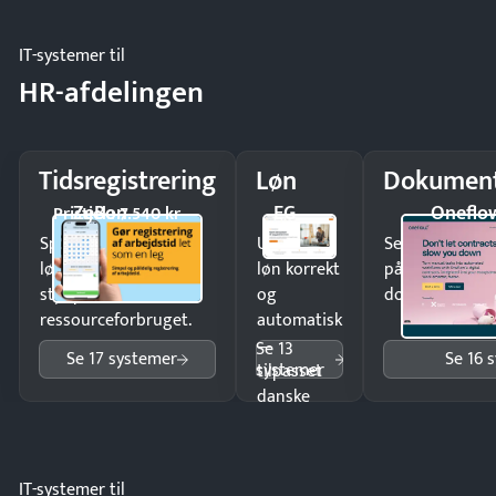
IT-systemer til
HR-afdelingen
Tidsregistrering
Løn
Dokument
ZeBon
EG
Oneflo
Pristjek: 7.540 kr
Spar tid på
Udbetal
Send kontrakter
lønberegning og få
løn korrekt
på minutter o
styr på
og
dokumenter.
ressourceforbruget.
automatisk
—
Se 13
Se 17 systemer
Se 16 
systemer
tilpasset
danske
regler.
IT-systemer til