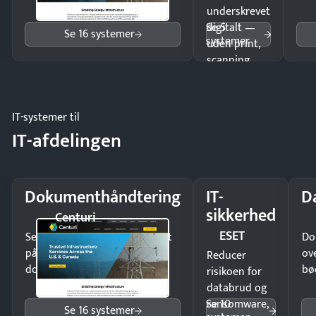
underskrevet
Se 5
digitalt —
Se 16 systemer
systemer
uden print,
scanning
eller fysisk
møde.
IT-systemer til
IT-afdelingen
Dokumenthåndtering
IT-
D
sikkerhed
Centuri
ESET
Send kontrakter til underskrift
Do
på minutter og mist ingen
ov
Reducer
dokumenter.
bø
risikoen for
databrud og
Se 10
ransomware,
Se 16 systemer