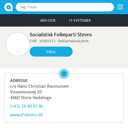
Søg i Paqle
MIN SIDE
IT-SYSTEMER
Socialistisk Folkeparti Stevns
CVR · 30892372 · Reklamebeskyttet
FØLG
ADRESSE
c/o Hans Christian Rasmussen
Vissemosevej 20
4660 Store Heddinge
(+45) 29 90 85 83
www.sf-stevns.dk
Pristjek:
7.540 kr
Se priseksempel