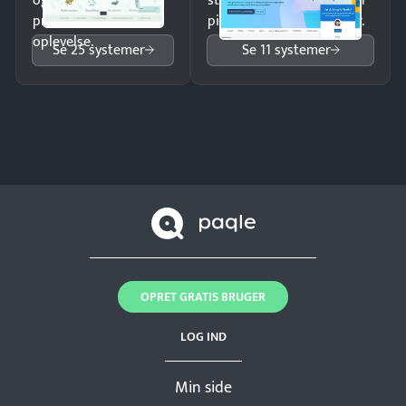
og giv kunderne en
struktureret overblik over
professionel
pipeline og opfølgninger.
oplevelse.
Se 25 systemer
Se 11 systemer
OPRET GRATIS BRUGER
LOG IND
Min side