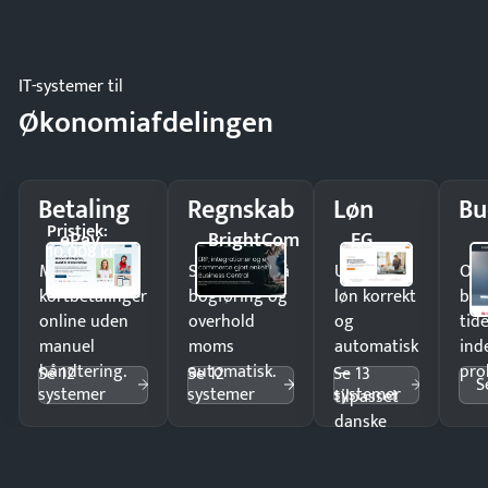
IT-systemer til
Økonomiafdelingen
Betaling
Regnskab
Løn
Bu
Pristjek:
ePay
BrightCom
EG
10.008 kr
Modtag
Spar timer på
Udbetal
Op
kortbetalinger
bogføring og
løn korrekt
bud
online uden
overhold
og
tide
manuel
moms
automatisk
ind
håndtering.
automatisk.
—
pro
Se 12
Se 12
Se 13
S
systemer
systemer
systemer
tilpasset
danske
regler.