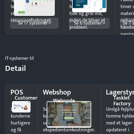
lønberegning og få
budgetafvigelser i
timer 
styr på
tide og grib ind,
materi
ressourceforbruget.
inden de bliver et
reduc
Se 17 systemer
Se 6 systemer
Se 7 
problem.
håndv
papira
IT-systemer til
Detail
POS
Webshop
Lagersty
Customer
Tasklet
Webnode
1st
Factory
Ekspedér
Sælg produkter 24/7 til
Undgå fejlplu
kunderne
kunder i hele landet
tomme hylde
hurtigere
uden
med et lager
og få
ekspedientomkostninger.
opdateret i