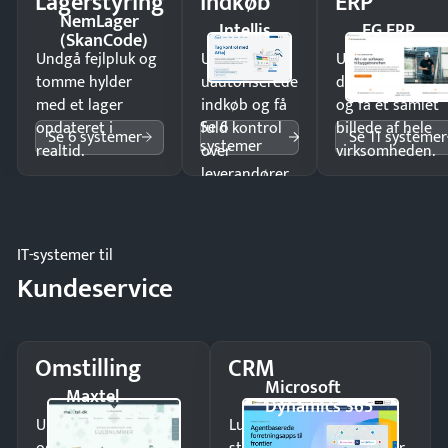
Lagerstyring
Indkøb
ERP
NemLager
Intellis
EG ERP
(SkanCode)
Undgå fejlpluk og
Undgå
Undgå
tomme hylder
uautoriserede
dobbeltindtastn
med et lager
indkøb og få
og få ét samlet
Se 6
opdateret i
fuld kontrol
billede af hele
Se 6 systemer
Se 11 systemer
systemer
realtid.
over
virksomheden.
leverandører
og forbrug.
IT-systemer til
Kundeservice
Omstilling
CRM
Microsoft
Maxtel
Dynamics 365
Undgå tabte opkald
Luk flere salg med et