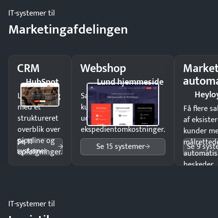
IT-systemer til
Marketingafdelingen
CRM
Webshop
Market
automa
HubSpot
Lund hjemmeside
Heylo
Luk flere salg
Sælg produkter 24/7 til
med et
kunder i hele landet
Få flere s
struktureret
uden
af eksiste
overblik over
ekspedientomkostninger.
kunder m
pipeline og
Se 11
målrettede
Se 15 systemer
Se 9 sys
systemer
opfølgninger.
automatis
beskeder.
IT-systemer til