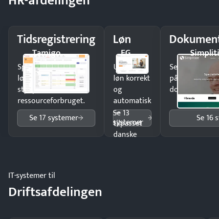
HR-afdelingen
Tidsregistrering
Løn
Dokument
Tamigo
EG
Simplit
Spar tid på
Udbetal
Send kontrakter
lønberegning og få
løn korrekt
på minutter o
styr på
og
dokumenter.
ressourceforbruget.
automatisk
—
Se 13
Se 17 systemer
Se 16 
systemer
tilpasset
danske
regler.
IT-systemer til
Driftsafdelingen