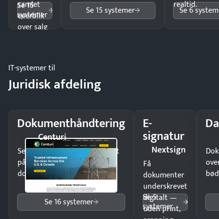
samlet
realtid.
Se 15
Se 15 systemer
Se 6 system
systemer
overblik
over salg
og lager.
IT-systemer til
Juridisk afdeling
Dokumenthåndtering
E-
Da
signatur
Centuri
Nextsign
Send kontrakter til underskrift
Dok
på minutter og mist ingen
ove
Få
dokumenter.
bød
dokumenter
underskrevet
Se 5
digitalt —
Se 16 systemer
systemer
uden print,