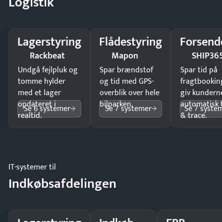
Logistik
Lagerstyring
Flådestyring
Forsend
Rackbeat
Mapon
SHIP36
Undgå fejlpluk og
Spar brændstof
Spar tid på
tomme hylder
og tid med GPS-
fragtbookin
med et lager
overblik over hele
giv kundern
opdateret i
bilparken.
automatisk 
Se 6 systemer
Se 7 systemer
Se 7 syste
realtid.
& trace.
IT-systemer til
Indkøbsafdelingen