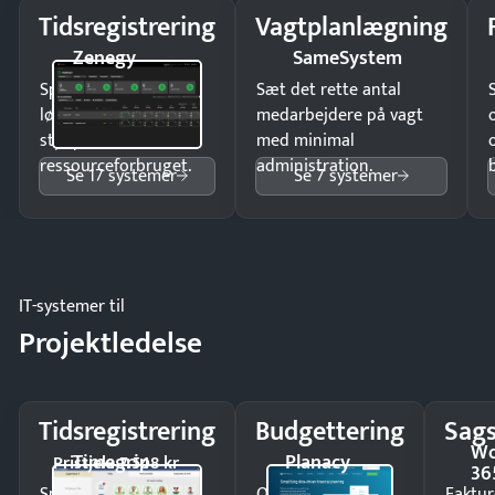
Tidsregistrering
Vagtplanlægning
Zenegy
SameSystem
Spar tid på
Sæt det rette antal
lønberegning og få
medarbejdere på vagt
styr på
med minimal
ressourceforbruget.
administration.
Se 17 systemer
Se 7 systemer
IT-systemer til
Projektledelse
Tidsregistrering
Budgettering
Sags
Wo
Timegrip
Planacy
Pristjek: 7.548 kr
36
Spar tid på
Opdag
Faktur