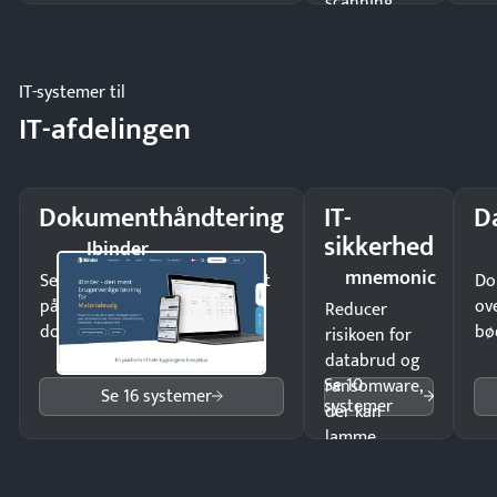
scanning
eller fysisk
møde.
IT-systemer til
IT-afdelingen
Dokumenthåndtering
IT-
D
sikkerhed
Ibinder
mnemonic
Send kontrakter til underskrift
Do
på minutter og mist ingen
ov
Reducer
dokumenter.
bø
risikoen for
databrud og
Se 10
ransomware,
Se 16 systemer
systemer
der kan
lamme
driften.