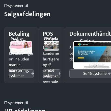
IT-systemer til
Salgsafdelingen
Betaling
POS
Dokumenthåndt
KA-
Pristjek:
Pristjek:
OnPay
Centuri
CHING
11.208 kr
4.548 kr
Modtag
Ekspedér
Send kontrakter til unde
kortbetalinger
kunderne
på minutter og mist ing
online uden
hurtigere
dokumenter.
manuel
og få
håndtering.
samlet
Se 12
Se 15
Se 16 systemer
systemer
systemer
overblik
over salg
og lager.
IT-systemer til