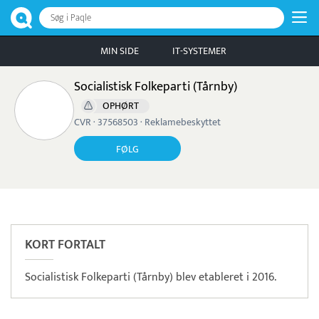
Søg i Paqle
MIN SIDE
IT-SYSTEMER
Socialistisk Folkeparti (Tårnby)
OPHØRT
CVR · 37568503 · Reklamebeskyttet
FØLG
Pristjek:
10.008 kr
Se priseksempel
ePay
Betaling
KORT FORTALT
Socialistisk Folkeparti (Tårnby) blev etableret i 2016.