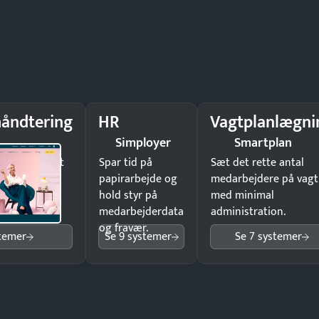
åndtering
HR
Vagtplanlægni
Simployer
Smartplan
il underskrift
Spar tid på
Sæt det rette antal
ist ingen
papirarbejde og
medarbejdere på vagt
hold styr på
med minimal
medarbejderdata
administration.
og fravær.
stemer
Se 9 systemer
Se 7 systemer