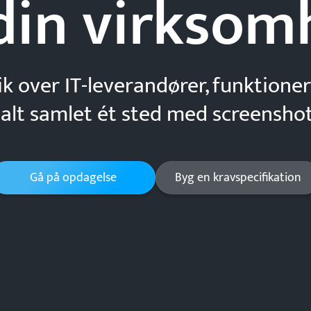
din
virksom
ik over IT-leverandører, funktioner
 alt samlet ét sted med screenshot
Gå på opdagelse
Byg en kravspecifikation