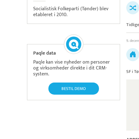
Socialistisk Folkeparti (Tønder) blev
etableret i 2010.
Tidlig
9. dece
Paqle data
Paqle kan vise nyheder om personer
og virksomheder direkte i dit CRM-
SF i 
system.
BESTIL DEMO