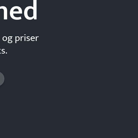
hed
 og priser
s.