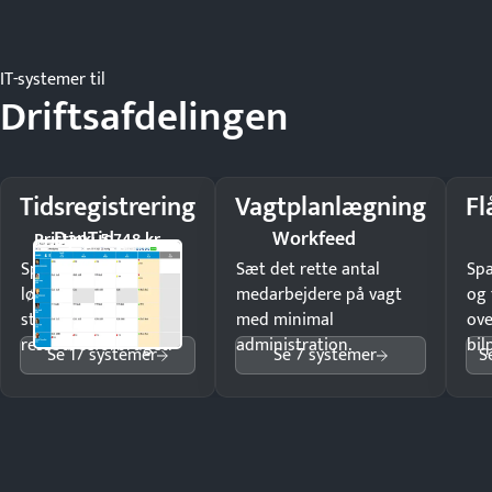
IT-systemer til
Driftsafdelingen
Tidsregistrering
Vagtplanlægning
Fl
DanTid
Workfeed
Pristjek: 5.748 kr
Spar tid på
Sæt det rette antal
Sp
lønberegning og få
medarbejdere på vagt
og 
styr på
med minimal
ove
ressourceforbruget.
administration.
bil
Se 17 systemer
Se 7 systemer
S