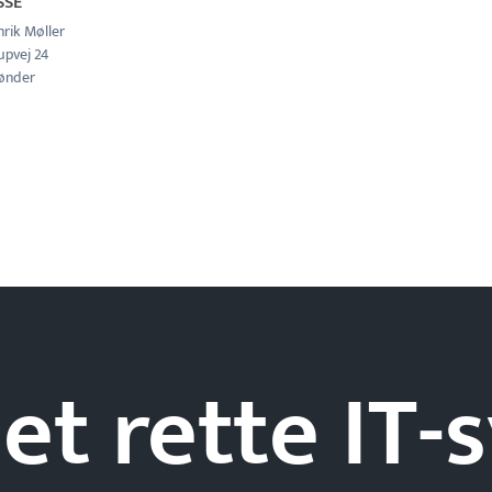
SSE
nrik Møller
upvej 24
ønder
et rette IT