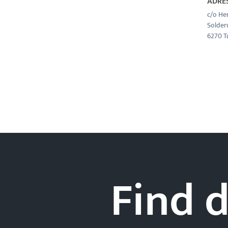
ADRE
c/o He
Solder
6270 T
Find d