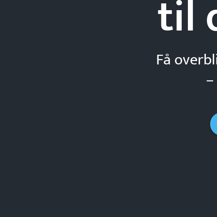
til
Få overbl
–