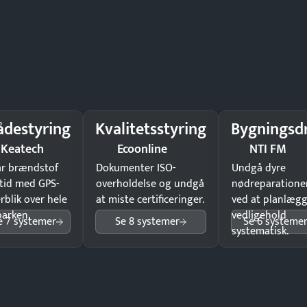
ådestyring
Kvalitetsstyring
Bygningsdr
Keatech
Ecoonline
NTI FM
ar brændstof
Dokumenter ISO-
Undgå dyre
tid med GPS-
overholdelse og undgå
nødreparatione
rblik over hele
at miste certificeringer.
ved at planlæg
parken.
vedligehold
e 7 systemer
Se 8 systemer
Se 6 systeme
systematisk.