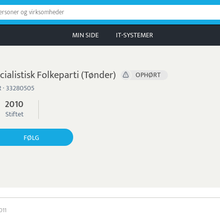
personer og virksomheder
MIN SIDE
IT-SYSTEMER
cialistisk Folkeparti (Tønder)
OPHØRT
 · 33280505
2010
Stiftet
FØLG
2011