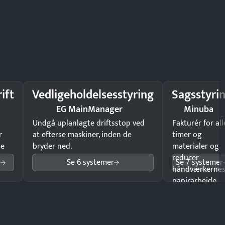
ift
Vedligeholdelsesstyring
Sagsstyri
EG MainManager
Minuba
Undgå uplanlagte driftsstop ved
Fakturér for all
r
at efterse maskiner, inden de
timer og
ge
bryder ned.
materialer og
reducer
r
Se 6 systemer
Se 7 systemer
håndværkerne
papirarbejde.