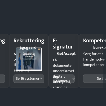
ng
Rekruttering
E-
Kompeten
signatur
Egsgaard
Eureko
GetAccept
Ansæt hurtigere
Sørg for at a
og brug færre
har de nødve
Få
timer på manuel
kompetencer og
dokumenter
screening.
underskrevet
Se 5
digitalt —
Se 16 systemer
Se 7 
systemer
uden print,
scanning
eller fysisk
møde.