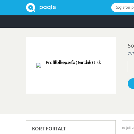
Søg efter 
So
CVR
KORT FORTALT
18. juli 