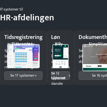
IT-systemer til
HR-afdelingen
Tidsregistrering
Løn
Dokumenth
Tidsmester
Billy
Simplitiz
Pristjek: 1.200 kr
Spar tid på
Udbetal
Send kontrakter t
lønberegning og få
løn korrekt
på minutter og m
styr på
og
dokumenter.
ressourceforbruget.
automatisk
—
Se 13
Se 17 systemer
Se 16 sy
systemer
tilpasset
danske
regler.