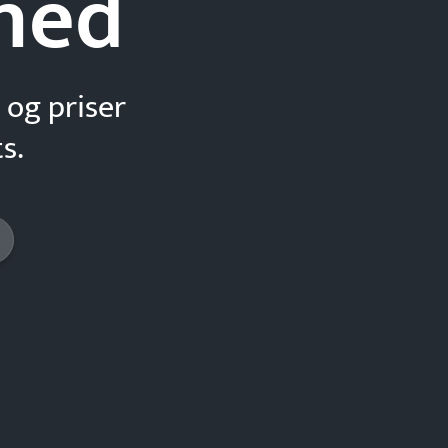
hed
 og priser
s.