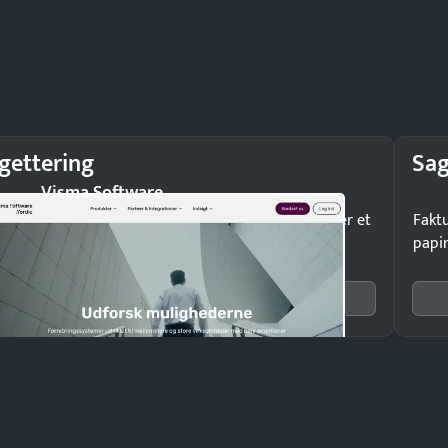
gettering
Sag
Visma Software
 budgetafvigelser i tide og grib ind, inden de bliver et
Faktu
em.
papir
Se 6 systemer