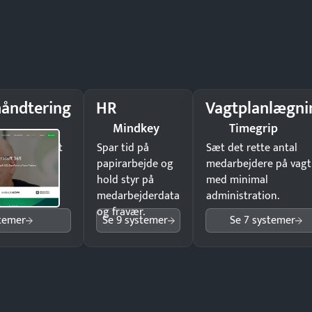
åndtering
HR
Vagtplanlægni
e
Mindkey
Timegrip
il underskrift
Spar tid på
Sæt det rette antal
ist ingen
papirarbejde og
medarbejdere på vagt
hold styr på
med minimal
medarbejderdata
administration.
og fravær.
stemer
Se 9 systemer
Se 7 systemer