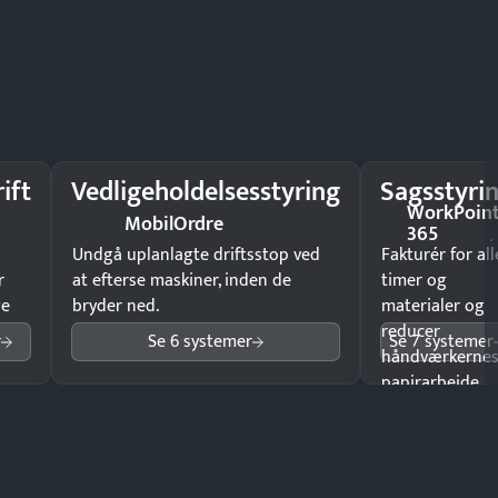
ift
Vedligeholdelsesstyring
Sagsstyri
WorkPoin
MobilOrdre
365
Undgå uplanlagte driftsstop ved
Fakturér for all
r
at efterse maskiner, inden de
timer og
ge
bryder ned.
materialer og
reducer
r
Se 6 systemer
Se 7 systemer
håndværkerne
papirarbejde.