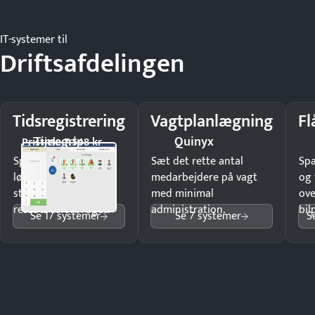
IT-systemer til
Driftsafdelingen
Tidsregistrering
Vagtplanlægning
Fl
Timegrip
Quinyx
Pristjek: 7.548 kr
Spar tid på
Sæt det rette antal
Sp
lønberegning og få
medarbejdere på vagt
og 
styr på
med minimal
ove
ressourceforbruget.
administration.
bil
Se 17 systemer
Se 7 systemer
S