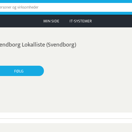
personer og virksomheder
MIN SIDE
IT-SYSTEMER
endborg Lokalliste (Svendborg)
FØLG