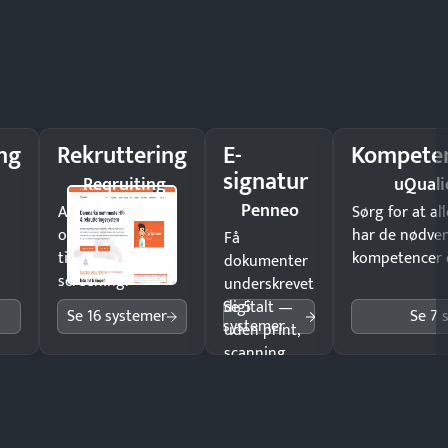
ng
Rekruttering
E-
Kompeten
signatur
Reqruiting
uQuali
Penneo
Ansæt hurtigere
Sørg for at a
og brug færre
har de nødve
Få
timer på manuel
kompetencer og
dokumenter
screening.
underskrevet
Se 5
digitalt —
Se 16 systemer
Se 7 
systemer
uden print,
scanning
eller fysisk
møde.