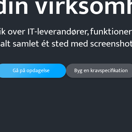
din
virksom
ik over IT-leverandører, funktioner
 alt samlet ét sted med screenshot
Gå på opdagelse
Byg en kravspecifikation