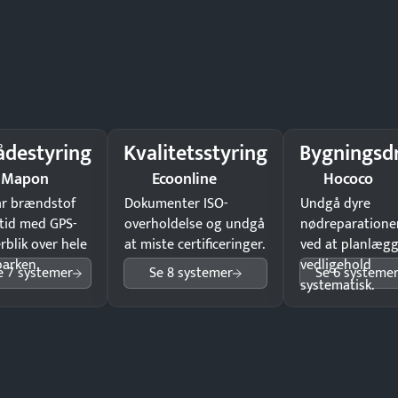
ådestyring
Kvalitetsstyring
Bygningsdr
Mapon
Ecoonline
Hococo
ar brændstof
Dokumenter ISO-
Undgå dyre
tid med GPS-
overholdelse og undgå
nødreparatione
rblik over hele
at miste certificeringer.
ved at planlæg
parken.
vedligehold
e 7 systemer
Se 8 systemer
Se 6 systeme
systematisk.