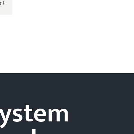
g).
-system