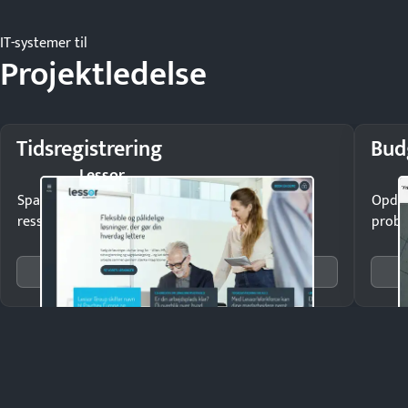
IT-systemer til
Projektledelse
Tidsregistrering
Bud
Lessor
Spar tid på lønberegning og få styr på
Opdag
ressourceforbruget.
probl
Se 17 systemer