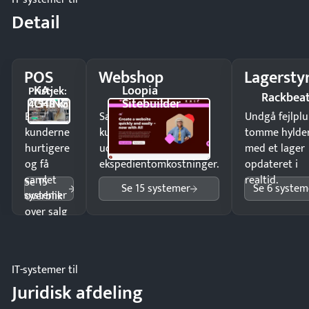
Detail
POS
Webshop
Lagersty
KA-
Loopia
Pristjek:
Rackbea
CHING
Sitebuilder
4.548 kr
Ekspedér
Sælg produkter 24/7 til
Undgå fejlplu
kunderne
kunder i hele landet
tomme hylde
hurtigere
uden
med et lager
og få
ekspedientomkostninger.
opdateret i
samlet
realtid.
Se 15
Se 15 systemer
Se 6 system
systemer
overblik
over salg
og lager.
IT-systemer til
Juridisk afdeling