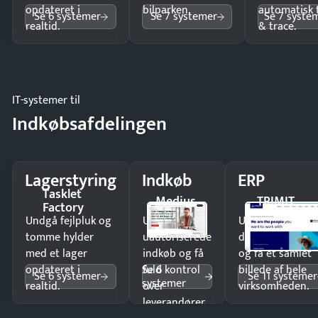
opdateret i
bilparken.
automatisk 
Se 6 systemer
Se 7 systemer
Se 7 syste
realtid.
& trace.
IT-systemer til
Indkøbsafdelingen
Lagerstyring
Indkøb
ERP
Tasklet
Medius
TRIMIT
Factory
Undgå fejlpluk og
Undgå
Undgå
tomme hylder
uautoriserede
dobbeltindtastn
med et lager
indkøb og få
og få ét samlet
Se 6
opdateret i
fuld kontrol
billede af hele
Se 6 systemer
Se 11 systemer
systemer
realtid.
over
virksomheden.
leverandører