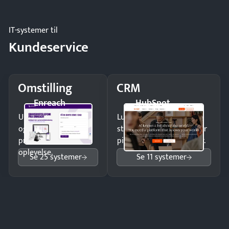
og forbrug.
IT-systemer til
Kundeservice
Omstilling
CRM
Enreach
HubSpot
Undgå tabte opkald
Luk flere salg med et
og giv kunderne en
struktureret overblik over
professionel
pipeline og opfølgninger.
oplevelse.
Se 25 systemer
Se 11 systemer