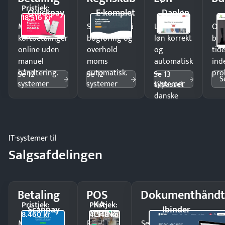
Pristjek:
Quickpay
E-komplet
Danløn
18.516 kr
Modtag
Spar timer på
Udbetal
Op
kortbetalinger
bogføring og
løn korrekt
bud
online uden
overhold
og
tide
manuel
moms
automatisk
ind
håndtering.
automatisk.
—
pro
Se 12
Se 12
Se 13
S
systemer
systemer
systemer
tilpasset
danske
regler.
IT-systemer til
Salgsafdelingen
Betaling
POS
Dokumenthåndt
KA-
Pristjek:
Pristjek:
Scanpay
Ibinder
CHING
8.460 kr
4.548 kr
Modtag
Ekspedér
Send kontrakter til unde