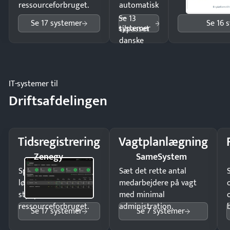
ressourceforbruget.
automatisk
—
Se 13
Se 17 systemer
Se 16 
systemer
tilpasset
danske
regler.
IT-systemer til
Driftsafdelingen
Tidsregistrering
Vagtplanlægning
Zenegy
SameSystem
Spar tid på
Sæt det rette antal
lønberegning og få
medarbejdere på vagt
styr på
med minimal
ressourceforbruget.
administration.
Se 17 systemer
Se 7 systemer