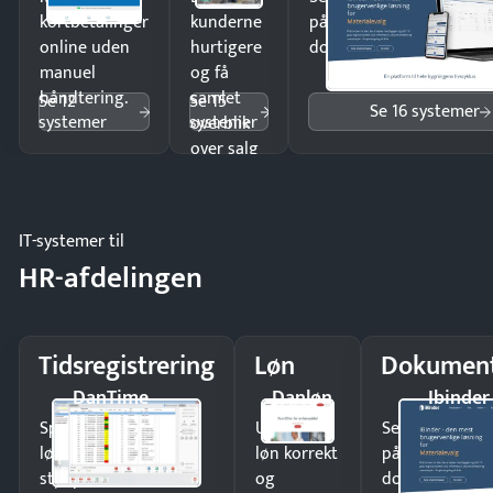
kortbetalinger
kunderne
på minutter og mist ing
online uden
hurtigere
dokumenter.
manuel
og få
håndtering.
samlet
Se 12
Se 15
Se 16 systemer
systemer
systemer
overblik
over salg
og lager.
IT-systemer til
HR-afdelingen
Tidsregistrering
Løn
Dokument
DanTime
Danløn
Ibinder
Spar tid på
Udbetal
Send kontrakter
lønberegning og få
løn korrekt
på minutter o
styr på
og
dokumenter.