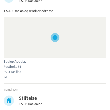
T.S.I.P. Daalaaloq
T.S.I.P. Daalaaloq
ændrer adresse.
Suulup Aqqulaa
Postboks 51
3913 Tasiilaq
GL
14. maj 1964
Stiftelse
T.S.I.P. Daalaaloq