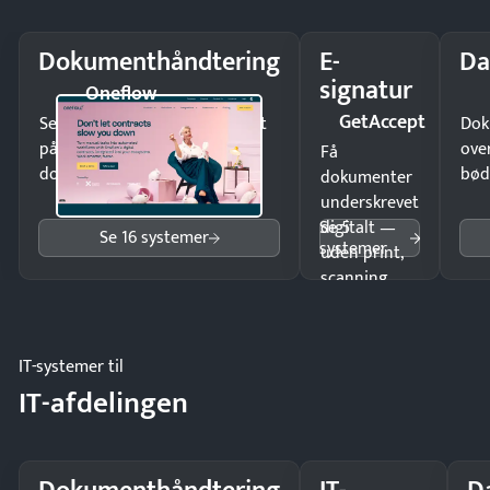
Dokumenthåndtering
E-
Da
signatur
Oneflow
GetAccept
Send kontrakter til underskrift
Dok
på minutter og mist ingen
ove
Få
dokumenter.
bød
dokumenter
underskrevet
Se 5
digitalt —
Se 16 systemer
systemer
uden print,
scanning
eller fysisk
møde.
IT-systemer til
IT-afdelingen