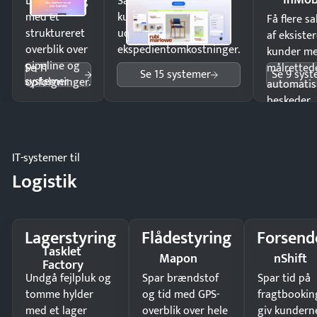
Luk flere salg
Sælg produkter 24/7 til
med et
kunder i hele landet
Få flere s
struktureret
uden
af eksiste
overblik over
ekspedientomkostninger.
kunder m
pipeline og
Se 11
målrettede
Se 15 systemer
Se 9 sys
systemer
opfølgninger.
automatis
beskeder.
IT-systemer til
Logistik
Lagerstyring
Flådestyring
Forsend
Tasklet
Mapon
nShift
Factory
Undgå fejlpluk og
Spar brændstof
Spar tid på
tomme hylder
og tid med GPS-
fragtbookin
med et lager
overblik over hele
giv kundern