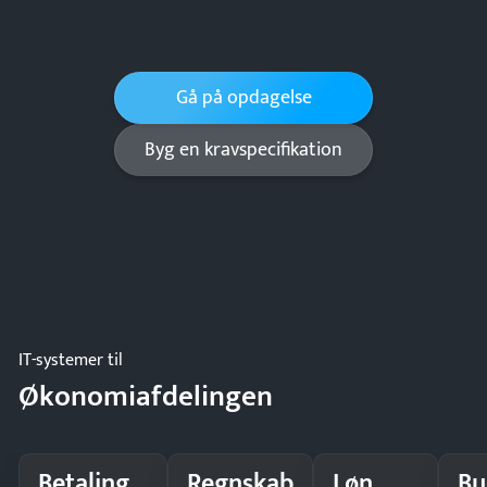
Gå på opdagelse
Byg en kravspecifikation
IT-systemer til
Økonomiafdelingen
Betaling
Regnskab
Løn
Bu