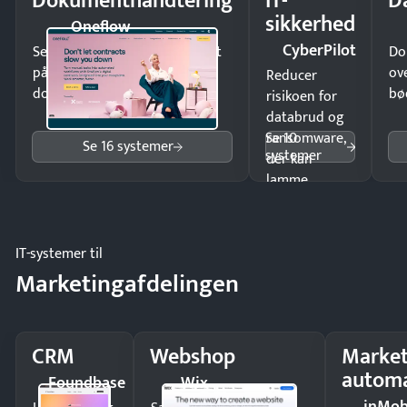
Dokumenthåndtering
IT-
D
sikkerhed
Oneflow
CyberPilot
Send kontrakter til underskrift
Do
på minutter og mist ingen
ov
Reducer
dokumenter.
bø
risikoen for
databrud og
Se 10
ransomware,
Se 16 systemer
systemer
der kan
lamme
driften.
IT-systemer til
Marketingafdelingen
CRM
Webshop
Market
automa
Foundbase
Wix
inMob