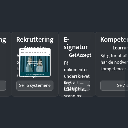
ng
Rekruttering
E-
Kompeten
signatur
Accountor
Learni
GetAccept
Ansæt hurtigere
Sørg for at a
og brug færre
har de nødve
Få
timer på manuel
kompetencer og
dokumenter
screening.
underskrevet
Se 5
digitalt —
Se 16 systemer
Se 7 
systemer
uden print,
scanning
eller fysisk
møde.