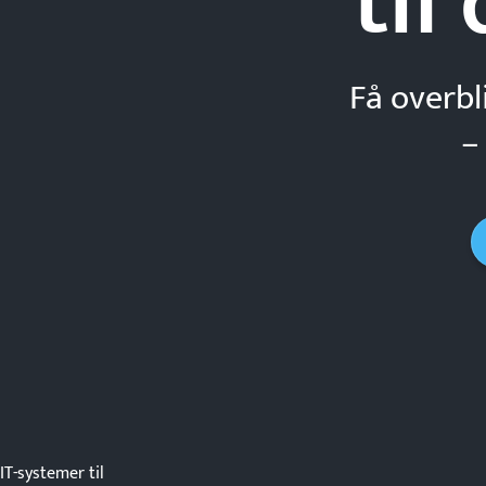
til
Få overbl
–
IT-systemer til