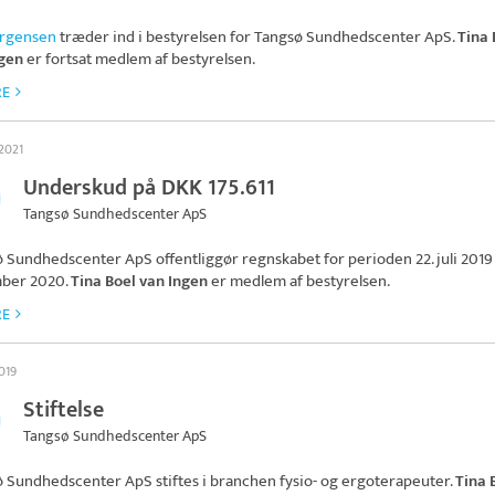
ørgensen
træder ind i bestyrelsen for
Tangsø Sundhedscenter ApS
.
Tina 
ngen
er fortsat medlem af bestyrelsen.
RE
 2021
Underskud på DKK 175.611
Tangsø Sundhedscenter ApS
ø Sundhedscenter ApS
offentliggør regnskabet for perioden 22. juli 2019 t
ber 2020.
Tina Boel van Ingen
er medlem af bestyrelsen.
RE
2019
Stiftelse
Tangsø Sundhedscenter ApS
ø Sundhedscenter ApS
stiftes i branchen fysio- og ergoterapeuter.
Tina 