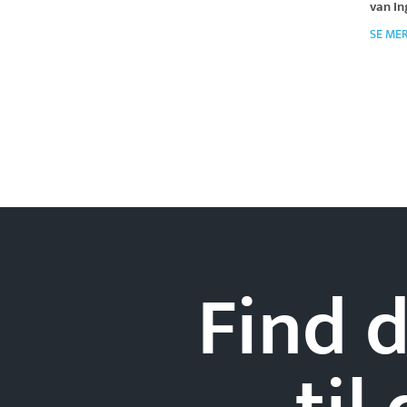
van I
SE ME
Find d