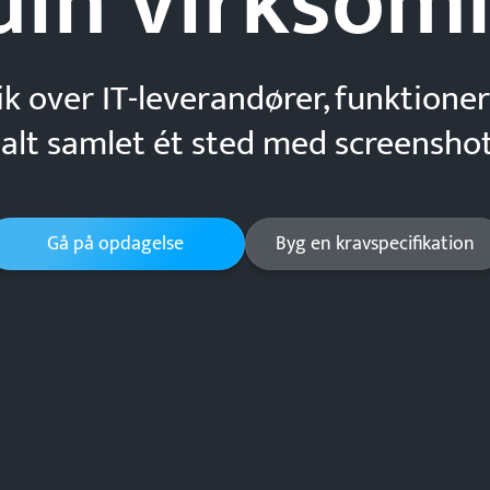
din
virksom
ik over IT-leverandører, funktioner
 alt samlet ét sted med screenshot
Gå på opdagelse
Byg en kravspecifikation