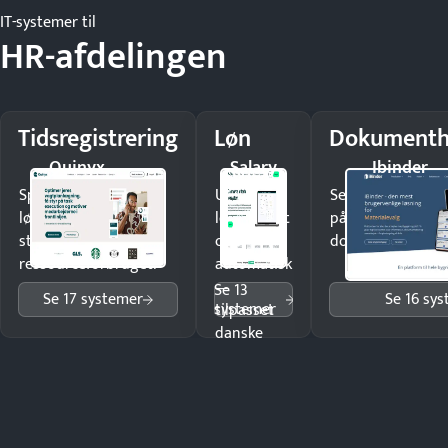
IT-systemer til
HR-afdelingen
Tidsregistrering
Løn
Dokumenth
Quinyx
Salary
Ibinder
Spar tid på
Udbetal
Send kontrakter t
lønberegning og få
løn korrekt
på minutter og m
styr på
og
dokumenter.
ressourceforbruget.
automatisk
—
Se 13
Se 17 systemer
Se 16 sy
systemer
tilpasset
danske
regler.