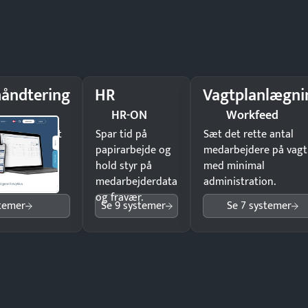
åndtering
HR
Vagtplanlægni
HR-ON
Workfeed
il underskrift
Spar tid på
Sæt det rette antal
ist ingen
papirarbejde og
medarbejdere på vagt
hold styr på
med minimal
medarbejderdata
administration.
og fravær.
stemer
Se 9 systemer
Se 7 systemer