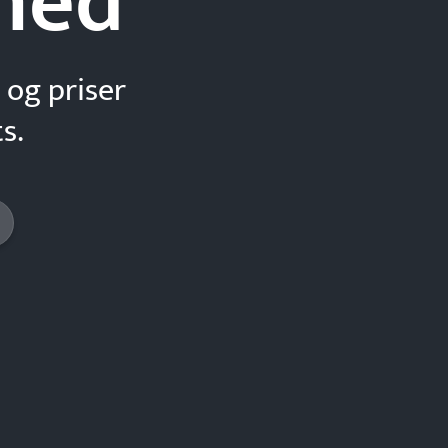
hed
 og priser
s.