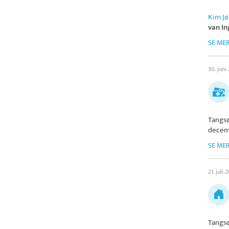
Kim J
van I
SE ME
30. juni
Tangs
decem
SE ME
21. juli 
Tangs