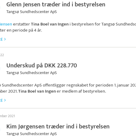
Glenn Jensen træder ind i bestyrelsen
Tangsø Sundhedscenter ApS
Jensen
erstatter
Tina Boel van Ingen
i bestyrelsen for
Tangsø Sundheds
ter en periode på 4 år.
RE
022
Underskud på DKK 228.770
Tangsø Sundhedscenter ApS
ø Sundhedscenter ApS
offentliggør regnskabet for perioden 1. januar 2021 
ber 2021.
Tina Boel van Ingen
er medlem af bestyrelsen.
RE
ember 2021
Kim Jørgensen træder ind i bestyrelsen
Tangsø Sundhedscenter ApS