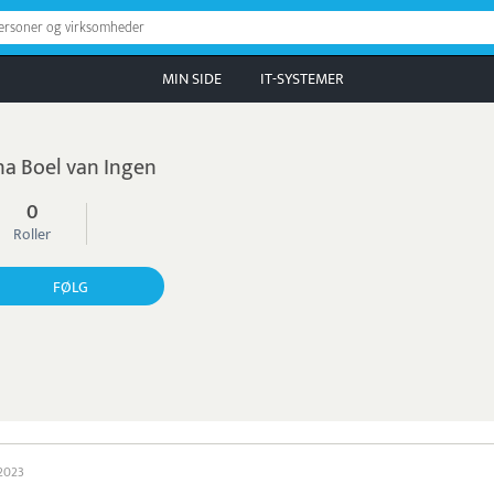
personer og virksomheder
MIN SIDE
IT-SYSTEMER
na Boel van Ingen
0
Roller
FØLG
 2023