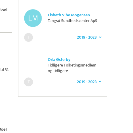
Boel
Lisbeth Vibe Mogensen
Tangsø Sundhedscenter ApS
2019 - 2023
Orla Østerby
Tidligere Folketingsmedlem
il 31.
og tidligere
kommunalbestyrelsesmedlem
2019 - 2023
i Lemvig (K)
Boel