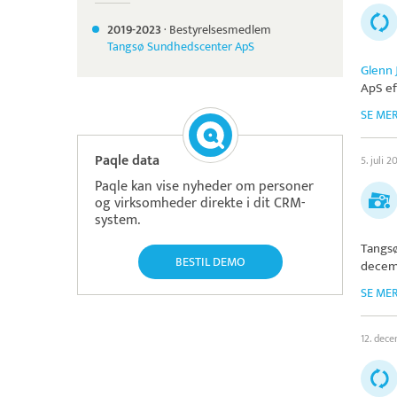
2019-
2023
·
Bestyrelsesmedlem
Tangsø Sundhedscenter ApS
Glenn 
ApS
ef
SE ME
Paqle data
5. juli 2
Paqle kan vise nyheder om personer
og virksomheder direkte i dit CRM-
system.
Tangs
BESTIL DEMO
decem
SE ME
12. dec