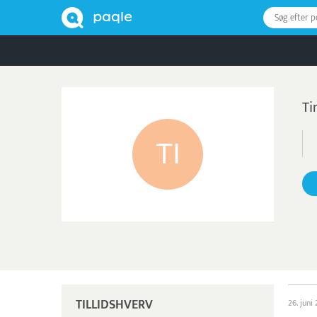
Søg efter 
Ti
TILLIDSHVERV
26. juni