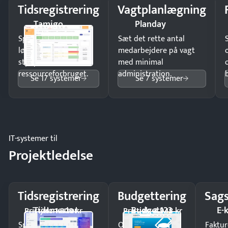
Tidsregistrering
Vagtplanlægning
Tamigo
Planday
Spar tid på
Sæt det rette antal
lønberegning og få
medarbejdere på vagt
styr på
med minimal
ressourceforbruget.
administration.
Se 17 systemer
Se 7 systemer
IT-systemer til
Projektledelse
Tidsregistrering
Budgettering
Sags
Tidsmester
Budget123
E-
Pristjek: 1.200 kr
Pristjek: 3.948 kr
Spar tid på
Opdag
Faktur