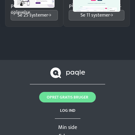
professionel
pipeline og opfølgninger.
oplevelse.
Se 25 systemer
Se 11 systemer
OPRET GRATIS BRUGER
LOG IND
Min side