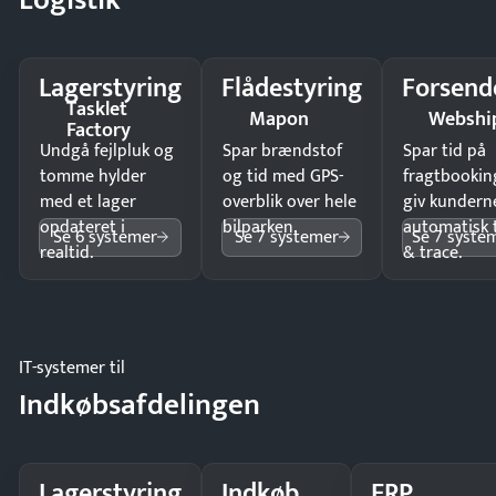
Lagerstyring
Flådestyring
Forsend
Tasklet
Mapon
Webshi
Factory
Undgå fejlpluk og
Spar brændstof
Spar tid på
tomme hylder
og tid med GPS-
fragtbookin
med et lager
overblik over hele
giv kundern
opdateret i
bilparken.
automatisk 
Se 6 systemer
Se 7 systemer
Se 7 syste
realtid.
& trace.
IT-systemer til
Indkøbsafdelingen
Lagerstyring
Indkøb
ERP