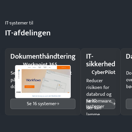
eller fysisk
møde.
IT-systemer til
IT-afdelingen
Dokumenthåndtering
IT-
D
sikkerhed
Workpoint 365
CyberPilot
Send kontrakter til underskrift
Do
på minutter og mist ingen
ov
Reducer
dokumenter.
bø
risikoen for
databrud og
Se 10
ransomware,
Se 16 systemer
systemer
der kan
lamme
driften.