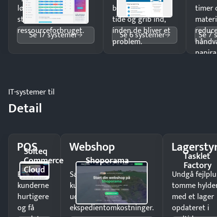
lønberegning og få
budgetafvigelser i
timer 
styr på
tide og grib ind,
materi
ressourceforbruget.
inden de bliver et
reduc
Se 17 systemer
Se 6 systemer
Se 7 
problem.
håndv
papira
IT-systemer til
Detail
POS
Webshop
Lagersty
Solteq
Tasklet
Commerce
Shoporama
Factory
Cloud
Ekspedér
Sælg produkter 24/7 til
Undgå fejlplu
kunderne
kunder i hele landet
tomme hylde
hurtigere
uden
med et lager
og få
ekspedientomkostninger.
opdateret i