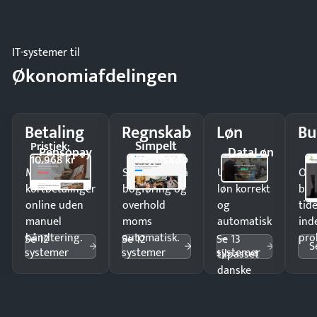
IT-systemer til
Økonomiafdelingen
Betaling
Regnskab
Løn
Bu
Simpelt
Pristjek:
Pensopay
DataLøn
Regnskab
10.968 kr
Modtag
Spar timer på
Udbetal
Op
kortbetalinger
bogføring og
løn korrekt
bud
online uden
overhold
og
tide
manuel
moms
automatisk
ind
håndtering.
automatisk.
—
pro
Se 12
Se 12
Se 13
S
systemer
systemer
systemer
tilpasset
danske
regler.