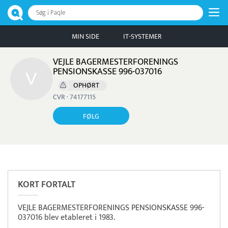
Søg i Paqle
MIN SIDE
IT-SYSTEMER
VEJLE BAGERMESTERFORENINGS
PENSIONSKASSE 996-037016
OPHØRT
CVR · 74177115
FØLG
Pristjek:
10.968 kr
Se priseksempel
Pensopay
Betaling
KORT FORTALT
VEJLE BAGERMESTERFORENINGS PENSIONSKASSE 996-
037016 blev etableret i 1983.