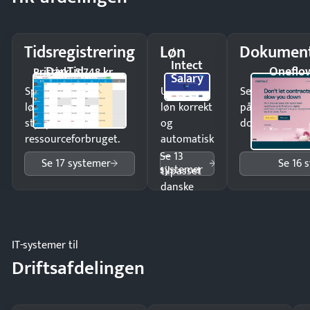
Tidsregistrering
Løn
Dokument
Intect
DanTid
Oneflo
Pristjek: 5.748 kr
Salary
Spar tid på
Udbetal
Send kontrakter
lønberegning og få
løn korrekt
på minutter o
styr på
og
dokumenter.
ressourceforbruget.
automatisk
—
Se 13
Se 17 systemer
Se 16 
systemer
tilpasset
danske
regler.
IT-systemer til
Driftsafdelingen