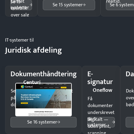
samlet
realtid.
Se 15
Se 15 systemer
Se 6 system
systemer
overblik
over salg
og lager.
IT-systemer til
Juridisk afdeling
Dokumenthåndtering
E-
Da
signatur
Centuri
Oneflow
Send kontrakter til underskrift
Dok
på minutter og mist ingen
ove
Få
dokumenter.
bød
dokumenter
underskrevet
Se 5
digitalt —
Se 16 systemer
systemer
uden print,
scanning