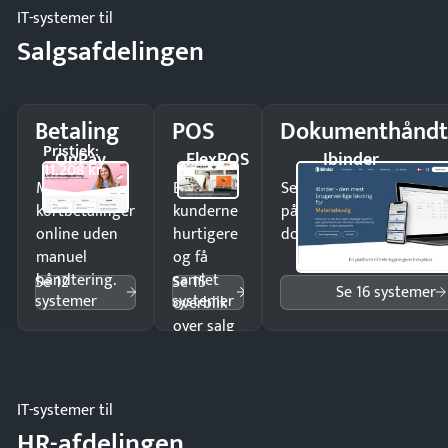
IT-systemer til
Salgsafdelingen
Betaling
POS
Dokumenthåndt
Pristjek:
OnPay
FlexPOS
Ibinder
11.208 kr
Modtag
Ekspedér
Send kontrakter til unde
kortbetalinger
kunderne
på minutter og mist ing
online uden
hurtigere
dokumenter.
manuel
og få
håndtering.
samlet
Se 12
Se 15
Se 16 systemer
systemer
systemer
overblik
over salg
og lager.
IT-systemer til
HR-afdelingen