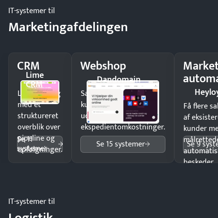
IT-systemer til
Marketingafdelingen
CRM
Webshop
Market
Lime
automa
Dandomain
CRM
Heylo
Luk flere salg
Sælg produkter 24/7 til
med et
kunder i hele landet
Få flere s
struktureret
uden
af eksiste
overblik over
ekspedientomkostninger.
kunder m
pipeline og
Se 11
målrettede
Se 15 systemer
Se 9 sys
systemer
opfølgninger.
automatis
beskeder.
IT-systemer til
Logistik