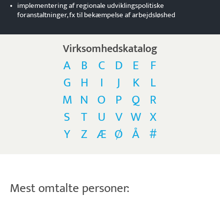
•
implementering af regionale udviklingspolitiske
foranstaltninger, fx til bekæmpelse af arbejdsløshed
Virksomhedskatalog
A
B
C
D
E
F
G
H
I
J
K
L
M
N
O
P
Q
R
S
T
U
V
W
X
Y
Z
Æ
Ø
Å
#
Mest omtalte personer: