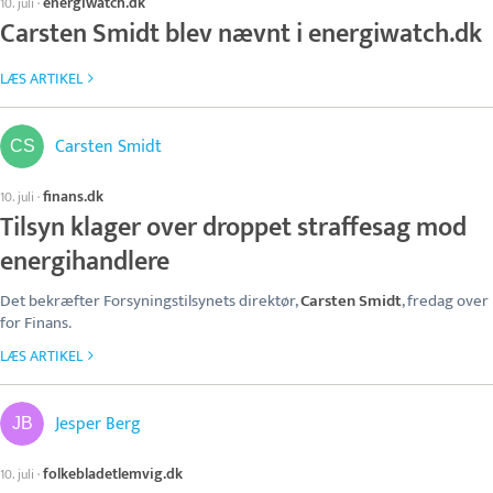
energiwatch.dk
10. juli
·
Carsten Smidt blev nævnt i energiwatch.dk
LÆS ARTIKEL
Carsten Smidt
finans.dk
10. juli
·
Tilsyn klager over droppet straffesag mod
energihandlere
Det bekræfter Forsyningstilsynets direktør,
Carsten Smidt
, fredag over
for Finans.
LÆS ARTIKEL
Jesper Berg
folkebladetlemvig.dk
10. juli
·