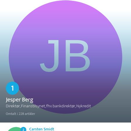
1
Jesper Berg
Direktør, Finanstilsynet, fhv. bankdirektør, Nykredit
Omtalt i 228 artikler
Carsten Smidt
2