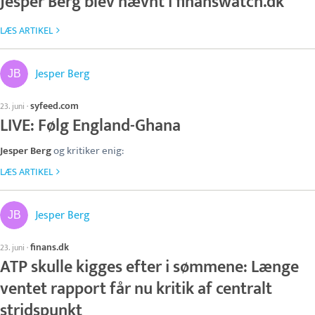
Jesper Berg blev nævnt i finanswatch.dk
LÆS ARTIKEL
Jesper Berg
syfeed.com
23. juni
·
LIVE: Følg England-Ghana
Jesper Berg
og kritiker enig:
LÆS ARTIKEL
Jesper Berg
finans.dk
23. juni
·
ATP skulle kigges efter i sømmene: Længe
ventet rapport får nu kritik af centralt
stridspunkt