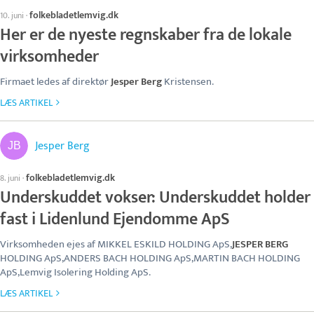
folkebladetlemvig.dk
10. juni
·
Her er de nyeste regnskaber fra de lokale
virksomheder
Firmaet ledes af direktør
Jesper Berg
Kristensen.
LÆS ARTIKEL
Jesper Berg
folkebladetlemvig.dk
8. juni
·
Underskuddet vokser: Underskuddet holder
fast i Lidenlund Ejendomme ApS
Virksomheden ejes af MIKKEL ESKILD HOLDING ApS,
JESPER BERG
HOLDING ApS,ANDERS BACH HOLDING ApS,MARTIN BACH HOLDING
ApS,Lemvig Isolering Holding ApS.
LÆS ARTIKEL