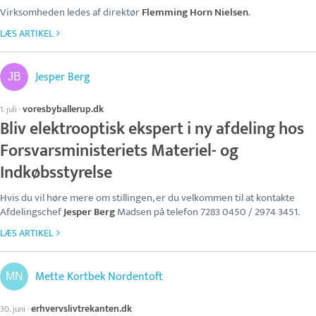
Virksomheden ledes af direktør
Flemming Horn Nielsen
.
LÆS ARTIKEL
Jesper Berg
voresbyballerup.dk
1. juli
·
Bliv elektrooptisk ekspert i ny afdeling hos
Forsvarsministeriets Materiel- og
Indkøbsstyrelse
Hvis du vil høre mere om stillingen, er du velkommen til at kontakte
Afdelingschef
Jesper Berg
Madsen på telefon 7283 0450 / 2974 3451.
LÆS ARTIKEL
Mette Kortbek Nordentoft
erhvervslivtrekanten.dk
30. juni
·