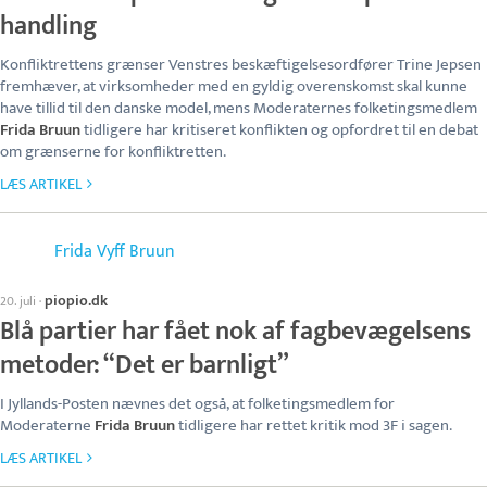
handling
Konfliktrettens grænser Venstres beskæftigelsesordfører Trine Jepsen
fremhæver, at virksomheder med en gyldig overenskomst skal kunne
have tillid til den danske model, mens Moderaternes folketingsmedlem
Frida Bruun
tidligere har kritiseret konflikten og opfordret til en debat
om grænserne for konfliktretten.
LÆS ARTIKEL
Frida Vyff Bruun
piopio.dk
20. juli
·
Blå partier har fået nok af fagbevægelsens
metoder: “Det er barnligt”
I Jyllands-Posten nævnes det også, at folketingsmedlem for
Moderaterne
Frida Bruun
tidligere har rettet kritik mod 3F i sagen.
LÆS ARTIKEL