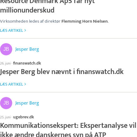
Resource Denmark ApS får nyt
millionunderskud
Virksomheden ledes af direktør
Flemming Horn Nielsen
.
LÆS ARTIKEL
Jesper Berg
finanswatch.dk
26. juni
·
Jesper Berg blev nævnt i finanswatch.dk
LÆS ARTIKEL
Jesper Berg
ugebrev.dk
25. juni
·
Kommunikationsekspert: Ekspertanalyse vil
ikke ændre danskernes syn på ATP