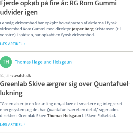
Fjerde opkøb på fire år: RG Rom Gummi
udvider igen
Lemvig-virksomhed har opkøbt hovedparten af aktierne i fynsk
virksomhed Rom Gummi med direktør
Jesper Berg
Kristensen (til
venstre) i spidsen, har opkøbt en fynsk virksomhed.
LÆS ARTIKEL
Thomas Hagelund Helsgaun
ctwatch.dk
10. juli
·
Greenlab Skive ærgrer sig over Quantafuel-
lukning
”Greenlab er jo en fortælling om, at lave et smartere og integreret
energisystem, og det har Quantafuel været en del af," siger adm.
direktør i Greenlab Skive
Thomas Helsgaun
til Skive Folkeblad.
LÆS ARTIKEL