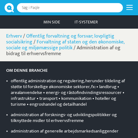
Søg i Paqle
MIN SIDE
IT-SYSTEMER
Erhverv
/
Offentlig forvaltning og forsvar; lovpligtig
socialsikring
/
Forvaltning af staten og den økonomiske,
sociale og miljømæssige politik
/
Administration af og
bidrag til erhvervsfremme
OM DENNE BRANCHE
•
offentlig administration og regulering, herunder tildeling af
støtte til forskellige økonomiske sektorer, fx: • landbrug •
arealanvendelse • energi- og råstofindvindingsressourcer •
infrastruktur • transport • kommunikation • hoteller og
turisme • engroshandel og detailhandel
•
administration af forsknings- og udviklingspolitikker og
tilknyttede midler til erhvervsfremme
•
administration af generelle arbejdsmarkedsanliggender