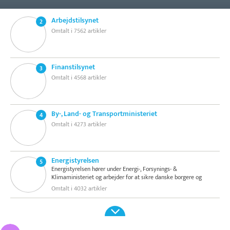
Arbejdstilsynet
2
Omtalt i 7562 artikler
Finanstilsynet
3
Omtalt i 4568 artikler
By-, Land- og Transportministeriet
4
Omtalt i 4273 artikler
Energistyrelsen
5
Energistyrelsen hører under Energi-, Forsynings- &
Klimaministeriet og arbejder for at sikre danske borgere og
virksomheder en omkostningseffektiv, god og stabil forsyning af
Omtalt i 4032 artikler
el, gas, varme, vand og telekommunikation samt håndtering af
affald. Hovedkontoret ligger i København. De bekæftiger 400
medarbejdere og direktør er Kristoffer Böttzauw.