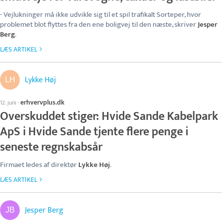
- Vejlukninger må ikke udvikle sig til et spil trafikalt Sorteper, hvor
problemet blot flyttes fra den ene boligvej til den næste, skriver
Jesper
Berg
.
LÆS ARTIKEL
Lykke Høj
erhvervplus.dk
12. juni
·
Overskuddet stiger: Hvide Sande Kabelpark
ApS i Hvide Sande tjente flere penge i
seneste regnskabsår
Firmaet ledes af direktør
Lykke Høj
.
LÆS ARTIKEL
Jesper Berg