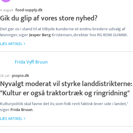
food-supply.dk
4. august
·
Gik du glip af vores store nyhed?
Det gør os i stand til at tilbyde kunderne et endnu bredere udvalg af
løsninger, siger
Jesper Berg
Kristensen, direktør hos RG ROM GUMMI.
LÆS ARTIKEL
Frida Vyff Bruun
piopio.dk
28. juli
·
Nyvalgt moderat vil styrke landdistrikterne:
"Kultur er også traktortræk og ringridning"
Kulturpolitik skal favne det liv, som folk rent faktisk lever ude i landet,"
siger
Frida Bruun
.
LÆS ARTIKEL