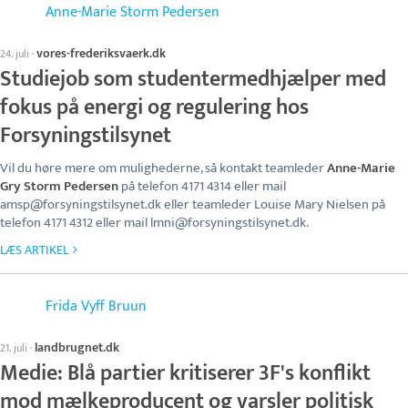
Anne-Marie Storm Pedersen
vores-frederiksvaerk.dk
24. juli
·
Studiejob som studentermedhjælper med
fokus på energi og regulering hos
Forsyningstilsynet
Vil du høre mere om mulighederne, så kontakt teamleder
Anne-Marie
Gry Storm Pedersen
på telefon 4171 4314 eller mail
amsp@forsyningstilsynet.dk eller teamleder Louise Mary Nielsen på
telefon 4171 4312 eller mail lmni@forsyningstilsynet.dk.
LÆS ARTIKEL
Frida Vyff Bruun
landbrugnet.dk
21. juli
·
Medie: Blå partier kritiserer 3F's konflikt
mod mælkeproducent og varsler politisk